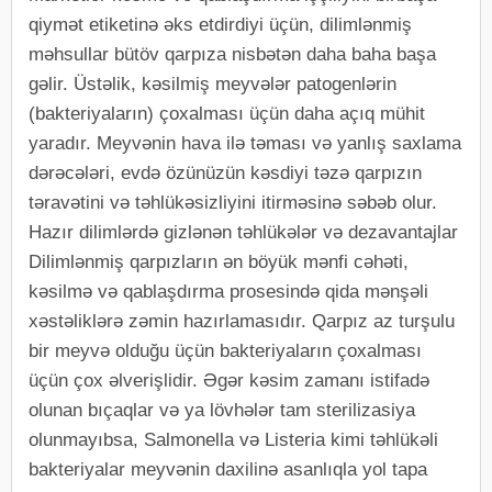
qiymət etiketinə əks etdirdiyi üçün, dilimlənmiş
məhsullar bütöv qarpıza nisbətən daha baha başa
gəlir. Üstəlik, kəsilmiş meyvələr patogenlərin
(bakteriyaların) çoxalması üçün daha açıq mühit
yaradır. Meyvənin hava ilə təması və yanlış saxlama
dərəcələri, evdə özünüzün kəsdiyi təzə qarpızın
təravətini və təhlükəsizliyini itirməsinə səbəb olur.
Hazır dilimlərdə gizlənən təhlükələr və dezavantajlar
Dilimlənmiş qarpızların ən böyük mənfi cəhəti,
kəsilmə və qablaşdırma prosesində qida mənşəli
xəstəliklərə zəmin hazırlamasıdır. Qarpız az turşulu
bir meyvə olduğu üçün bakteriyaların çoxalması
üçün çox əlverişlidir. Əgər kəsim zamanı istifadə
olunan bıçaqlar və ya lövhələr tam sterilizasiya
olunmayıbsa, Salmonella və Listeria kimi təhlükəli
bakteriyalar meyvənin daxilinə asanlıqla yol tapa