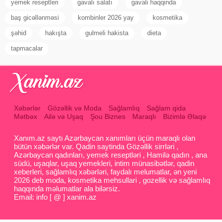
yemek reseptleri
gavalı salatı
gavali haqqinda
baş gicəllənməsi
kombinler 2026 yay
kosmetika
şəhid
hakışta
gulmeli hakista
dieta
tapmacalar
Xəbərlər
Gözəllik və Moda
Sağlamlıq
Sağlam qida
Mətbəx
Ailə və Uşaq
Şou Biznes
Maraqlı
Bizimlə Əlaqə
Xanım.az saytı Azərbaycan xanımları üçün maraqlı olan
bütün xəbərlər var. Qadin saytinda Gözəllik sirrləri ,
Azərbaycan qadınları, yemek reseptləri , Hamilə qadın , ana
südü, uşaqlar, uşaq yemekleri, intim münasibətlər, qadin
xeberleri, sağlamlıq xəbərləri, faydalı melumatlar, ən yeni
2026 deb moda, kosmetika mehsullari , gozellik və sağlamlıq
haqqında məlumatlar ala bilərsiz.
Email: info [ @ ] xanim.az