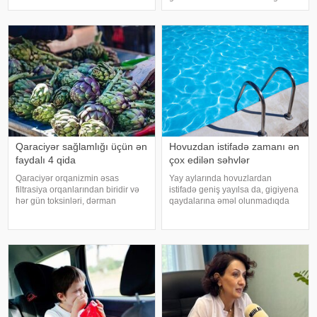
pristuplarda ilk işiniz təcili yardım
rejimdə istifadə edildikdə zehni
çağırıb, xəstəxanaya çatmaqdır,
inkişafı dəstəkləsə də, həddindən
bu zaman hətta ağrıkəsic
artıq oynanılması fiziki və psixoloji
problemlərə səbəb ola bilər
Qaraciyər sağlamlığı üçün ən
Hovuzdan istifadə zamanı ən
faydalı 4 qida
çox edilən səhvlər
Qaraciyər orqanizmin əsas
Yay aylarında hovuzlardan
filtrasiya orqanlarından biridir və
istifadə geniş yayılsa da, gigiyena
hər gün toksinləri, dərman
qaydalarına əməl olunmadıqda
qalıqlarını və maddələr
müxtəlif infeksiyalara yoluxma
mübadiləsi nəticəsində yaranan
riski artır. xəbər verir ki, hovuza
tullantıları emal edir. "Euroonco"
girməzdən əvvəl və çıxdıqdan
federal ekspert onkologiya
sonra duş qəbul etmək, hovuz
klinikalar
kənarınd