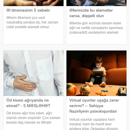
Əl titrəməsinin 5 səbəbi
Əllərinizdə bu əlamətlər
varsa, diqqətli olun
Əllərin titrəməsi çox vaxt
narahatlıq yaratsa da, hər zaman
Əllərdə gün ərzində davam edən
ciddi xəstəlik əlaməti olmur.
ağrı və sərtlik oynaqların aşınması
Mütəxəssislərin sözlərinə görə,
(osteoartrit) xəstəliyinin əlaməti
bəzi hallarda bu vəziyyət gündəlik
ola bilər. Bu xəstəlik oynaqları
faktorlarla bağlı olur və aradan
qoruyan qığırdağın zamanla
qalxa bilər. Fransız mətbuatın
nazilməsi və aşınması nəticəsində
yaranır. xəbər verir ki
Öd kisəsi ağrıyanda nə
Virtual oyunlar uşağa zərər
etməli? - 5 MƏSLƏHƏT
verirmi? – Səhiyyə
Nazirliyinin psixoloqundan
Öd kisəsi ağrı hiss edən, ağrı
tövsiyələr
siqnalı verən orqandır. Çox zaman
Virtual oyunlar uşaqlara həm
kisədə daş olanda və iltihabi
müsbət, həm də mənfi təsir
xəstəliklərdə ağrıyır. Kəskin
göstərə bilər. Onlardan düzgün