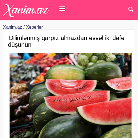
Xanim.az
/
Xəbərlər
Dilimlənmiş qarpız almazdan əvvəl iki dəfə
düşünün