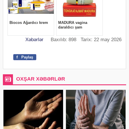
Xəbərlər
Baxılıb: 898 Tarix: 22 may 2026
f
Paylaş
OXŞAR XƏBƏRLƏR