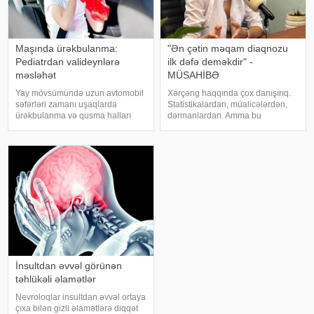
Maşında ürəkbulanma:
"Ən çətin məqam diaqnozu
Pediatrdan valideynlərə
ilk dəfə deməkdir" -
məsləhət
MÜSAHİBƏ
Yay mövsümündə uzun avtomobil
Xərçəng haqqında çox danışırıq.
səfərləri zamanı uşaqlarda
Statistikalardan, müalicələrdən,
ürəkbulanma və qusma halları
dərmanlardan. Amma bu
tez-tez müşahidə olunur. xəbər
xəstəliyin arxasında dayanan
verir ki, pediatr Jül Fujer bunun
insanlardan, onların
beynin gözlərdən və bədənin
qorxularından, ümidlərindən,
hərəkətindən gələn siqnallar
yanlış bildiklərindən daha az
arasındakı uyğunsuzluqda
danışırıq. Elə buna gör
İnsultdan əvvəl görünən
təhlükəli əlamətlər
Nevroloqlar insultdan əvvəl ortaya
çıxa bilən gizli əlamətlərə diqqət