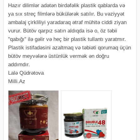
Hazır dilimlər adətən birdəfəlik plastik qablarda və
ya sıx streç filmlərə bükülərək satılır. Bu vəziyyət
ambalaj çirkliliyi yaradaraq ətraf mühitə ciddi ziyan
vurur. Bütöv qarpız satın aldıqda isə o, öz təbii
"qabığı" ilə gəlir və heç bir plastik tullantı yaratmır.
Plastik istifadəsini azaltmaq və təbiəti qorumaq üçün
bütöv meyvələrə üstünlük vermək ən doğru
addımdır.
Lalə Qüdrətova
Milli.Az