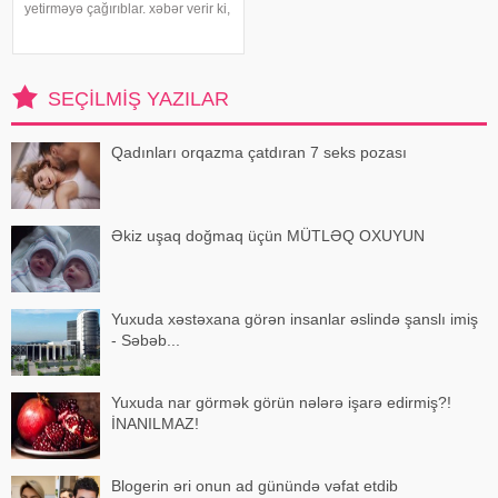
yetirməyə çağırıblar. xəbər verir ki,
insult bəzi hallarda qəfil baş
vermir və beyin günlər, hətta
həftələr əvvəl müəyyən siqnallar
verə bilər. Lakin b
SEÇILMIŞ YAZILAR
Qadınları orqazma çatdıran 7 seks pozası
Əkiz uşaq doğmaq üçün MÜTLƏQ OXUYUN
Yuxuda xəstəxana görən insanlar əslində şanslı imiş
- Səbəb...
Yuxuda nar görmək görün nələrə işarə edirmiş?!
İNANILMAZ!
Blogerin əri onun ad günündə vəfat etdib