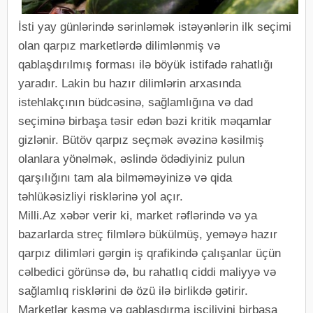
İsti yay günlərində sərinləmək istəyənlərin ilk seçimi
olan qarpız marketlərdə dilimlənmiş və
qablaşdırılmış forması ilə böyük istifadə rahatlığı
yaradır. Lakin bu hazır dilimlərin arxasında
istehlakçının büdcəsinə, sağlamlığına və dad
seçiminə birbaşa təsir edən bəzi kritik məqamlar
gizlənir. Bütöv qarpız seçmək əvəzinə kəsilmiş
olanlara yönəlmək, əslində ödədiyiniz pulun
qarşılığını tam ala bilməməyinizə və qida
təhlükəsizliyi risklərinə yol açır.
Milli.Az xəbər verir ki, market rəflərində və ya
bazarlarda streç filmlərə bükülmüş, yeməyə hazır
qarpız dilimləri gərgin iş qrafikində çalışanlar üçün
cəlbedici görünsə də, bu rahatlıq ciddi maliyyə və
sağlamlıq risklərini də özü ilə birlikdə gətirir.
Marketlər kəsmə və qablaşdırma işçiliyini birbaşa