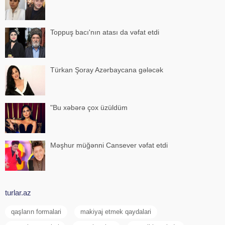
Toppuş bacı'nın atası da vəfat etdi
Türkan Şoray Azərbaycana gələcək
"Bu xəbərə çox üzüldüm
Məşhur müğənni Cansever vəfat etdi
turlar.az
qaşların formalari
makiyaj etmek qaydalari