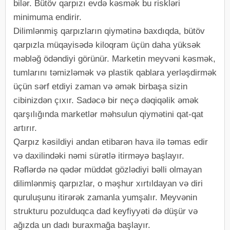
bilər. Bütöv qarpızı evdə kəsmək bu riskləri
minimuma endirir.
Dilimlənmiş qarpızların qiymətinə baxdıqda, bütöv
qarpızla müqayisədə kiloqram üçün daha yüksək
məbləğ ödəndiyi görünür. Marketin meyvəni kəsmək,
tumlarını təmizləmək və plastik qablara yerləşdirmək
üçün sərf etdiyi zaman və əmək birbaşa sizin
cibinizdən çıxır. Sadəcə bir neçə dəqiqəlik əmək
qarşılığında marketlər məhsulun qiymətini qat-qat
artırır.
Qarpız kəsildiyi andan etibarən hava ilə təmas edir
və daxilindəki nəmi sürətlə itirməyə başlayır.
Rəflərdə nə qədər müddət gözlədiyi bəlli olmayan
dilimlənmiş qarpızlar, o məşhur xırtıldayan və diri
quruluşunu itirərək zamanla yumşalır. Meyvənin
strukturu pozulduqca dad keyfiyyəti də düşür və
ağızda un dadı buraxmağa başlayır.