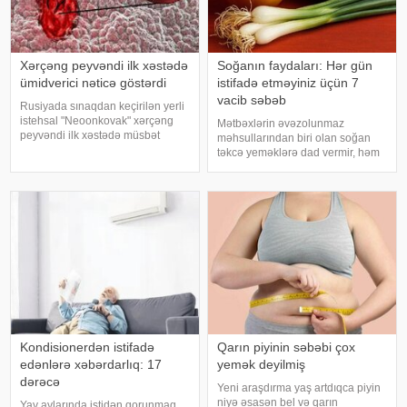
Xərçəng peyvəndi ilk xəstədə
Soğanın faydaları: Hər gün
ümidverici nəticə göstərdi
istifadə etməyiniz üçün 7
vacib səbəb
Rusiyada sınaqdan keçirilən yerli
istehsal "Neoonkovak" xərçəng
Mətbəxlərin əvəzolunmaz
peyvəndi ilk xəstədə müsbət
məhsullarından biri olan soğan
immunoloji reaksiya yaradıb.
təkcə yeməklərə dad vermir, həm
xəbər verir ki, bu barədə
də sağlamlıq üçün çoxsaylı
Rusiyanın Milli Elmi-Tədqiqat
faydaları ilə seçilir. xəbər verir ki,
Epidemiologiya və Mikrobiologiya
tərkibindəki vitaminlər, minerallar
Mərkəzini
və antioksidantlar sayəsində soğa
Kondisionerdən istifadə
Qarın piyinin səbəbi çox
edənlərə xəbərdarlıq: 17
yemək deyilmiş
dərəcə
Yeni araşdırma yaş artdıqca piyin
niyə əsasən bel və qarın
Yay aylarında istidən qorunmaq