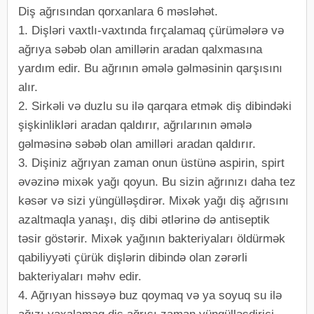
Diş ağrısından qorxanlara 6 məsləhət.
1. Dişləri vaxtlı-vaxtında fırçalamaq çürümələrə və
ağrıya səbəb olan amillərin aradan qalxmasına
yardım edir. Bu ağrının əmələ gəlməsinin qarşısını
alır.
2. Sirkəli və duzlu su ilə qarqara etmək diş dibindəki
şişkinlikləri aradan qaldırır, ağrılarının əmələ
gəlməsinə səbəb olan amilləri aradan qaldırır.
3. Dişiniz ağrıyan zaman onun üstünə aspirin, spirt
əvəzinə mixək yağı qoyun. Bu sizin ağrınızı daha tez
kəsər və sizi yüngülləşdirər. Mixək yağı diş ağrısını
azaltmaqla yanaşı, diş dibi ətlərinə də antiseptik
təsir göstərir. Mixək yağının bakteriyaları öldürmək
qabiliyyəti çürük dişlərin dibində olan zərərli
bakteriyaları məhv edir.
4. Ağrıyan hissəyə buz qoymaq və ya soyuq su ilə