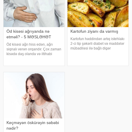
Öd kisəsi ağrıyanda nə
Kartofun ziyanı da varmış
etməli? - 5 MƏSLƏHƏT
Kartofun həddindən artıq istehlakı
2-ci tip şəkərli diabet və maddələr
Öd kisəsi ağrı hiss edən, ağrı
mübadiləsi ilə bağlı digər
siqnalı verən orqandır. Çox zaman
pozğunluqların yaranma riskini
kisədə daş olanda və iltihabi
artıra bilər. Bu nəticəyə kartofun
xəstəliklərdə ağrıyır. Kəskin
sağlamlığa təsirini araşdıran
pristuplarda ilk işiniz təcili yardım
yapon alimləri gəliblər. -
çağırıb, xəstəxanaya çatmaqdır,
bu zaman hətta ağrıkəsic
Keçməyən öskürəyin səbəbi
nədir?