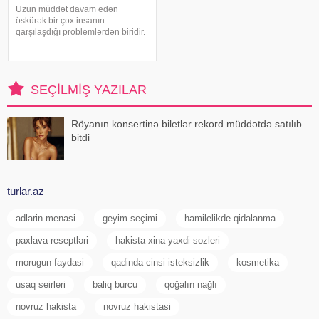
Uzun müddət davam edən
öskürək bir çox insanın
qarşılaşdığı problemlərdən biridir.
Bəzən adi soyuqdəymədən sonra
yaranan öskürək həftələrlə davam
edə bilər. Lakin öskürəyin səbəbi
hər zaman tənəffüs yolu
SEÇILMIŞ YAZILAR
infeksiyası olmur
Röyanın konsertinə biletlər rekord müddətdə satılıb
bitdi
turlar.az
adlarin menasi
geyim seçimi
hamilelikde qidalanma
paxlava reseptləri
hakista xina yaxdi sozleri
morugun faydasi
qadinda cinsi isteksizlik
kosmetika
usaq seirleri
baliq burcu
qoğalın nağlı
novruz hakista
novruz hakistasi