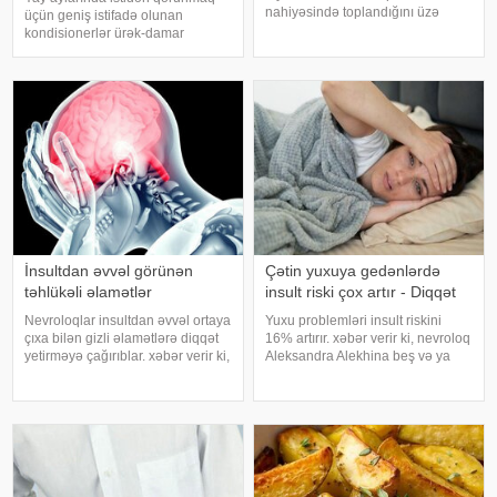
nahiyəsində toplandığını üzə
üçün geniş istifadə olunan
çıxarıb. Bir çox insan yaşlandıqca
kondisionerlər ürək-damar
çəkisi demək olar ki, dəyişməsə
xəstəlikləri olan şəxslər üçün ciddi
də, qarın nahiyəsinin böyüdüyünü
risk yarada bilər. xəbər verir ki,
müşahidə edir. Bu isə təkcə esteti
kardioloqların bildirdiyinə görə,
tərli halda qəfil çox soyuq otağ
İnsultdan əvvəl görünən
Çətin yuxuya gedənlərdə
təhlükəli əlamətlər
insult riski çox artır - Diqqət
Nevroloqlar insultdan əvvəl ortaya
Yuxu problemləri insult riskini
çıxa bilən gizli əlamətlərə diqqət
16% artırır. xəbər verir ki, nevroloq
yetirməyə çağırıblar. xəbər verir ki,
Aleksandra Alekhina beş və ya
insult bəzi hallarda qəfil baş
daha çox yuxu pozğunluğu
vermir və beyin günlər, hətta
simptomundan əziyyət çəkən
həftələr əvvəl müəyyən siqnallar
insanlarda insult riskinin ikiqat
verə bilər. Lakin b
artdığını deyib. İnsult ciddi və
həyat