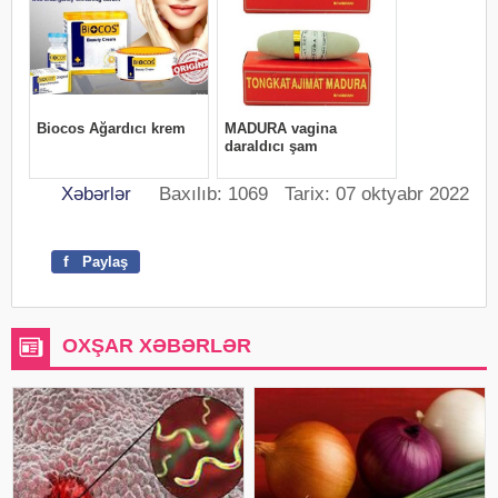
Xəbərlər
Baxılıb: 1069 Tarix: 07 oktyabr 2022
f
Paylaş
OXŞAR XƏBƏRLƏR