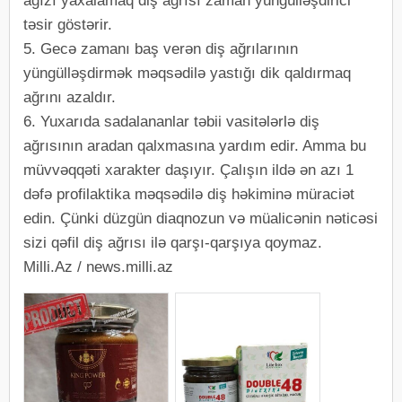
ağızı yaxalamaq diş ağrısı zaman yüngülləşdirici
təsir göstərir.
5. Gecə zamanı baş verən diş ağrılarının
yüngülləşdirmək məqsədilə yastığı dik qaldırmaq
ağrını azaldır.
6. Yuxarıda sadalananlar təbii vasitələrlə diş
ağrısının aradan qalxmasına yardım edir. Amma bu
müvvəqqəti xarakter daşıyır. Çalışın ildə ən azı 1
dəfə profilaktika məqsədilə diş həkiminə müraciət
edin. Çünki düzgün diaqnozun və müalicənin nəticəsi
sizi qəfil diş ağrısı ilə qarşı-qarşıya qoymaz.
Milli.Az / news.milli.az