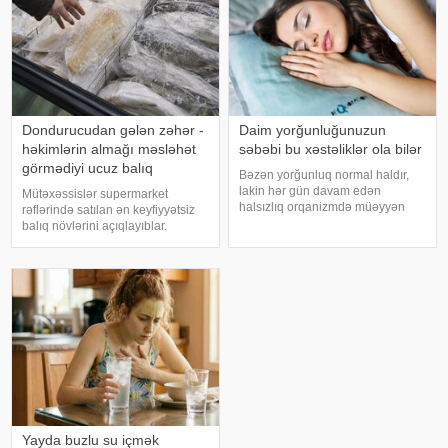
Dondurucudan gələn zəhər -
Daim yorğunluğunuzun
həkimlərin almağı məsləhət
səbəbi bu xəstəliklər ola bilər
görmədiyi ucuz balıq
Bəzən yorğunluq normal haldır,
lakin hər gün davam edən
Mütəxəssislər supermarket
halsızlıq orqanizmdə müəyyən
rəflərində satılan ən keyfiyyətsiz
problemlərin əlaməti ola bilər.
balıq növlərini açıqlayıblar.
xəbər verir ki, davamlı
Dondurulmuş balıq tez və faydalı
yorğunluğun səbəbləri arasında
şam yeməyi üçün ideal seçim kimi
qan azlığı, qalxanabənzər vəz
görünür. xarici mediaya istinadən
xəstəlikləri, şəkərl
xəbər verir ki, supermarketlərdək
Yayda buzlu su içmək