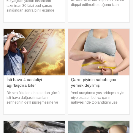
Kovanova üzüm seçərkən nələrə
60 yaşdan yuxarı insanların
diqqət edilməli olduğunu izah
təxminən 30 faizi bud-çanaq
edib. -a istinadən xəbər verir ki,
sınığından sonra bir il ərzində
bu barədə o, AİF.ru nəşrinə
həyatını itirir. xəbər verir ki, bu
müsahibəsində danışıb.
səbəbdən sümüklərin
Mütəxəssis qeyd edib ki, tünd
möhkəmliyini qorumaq və sınıq
rəngdə olan üzüm sortlar
riskini azaltmaq üçün kalsium, D
vitamini, zülal
İsti hava 4 xəstəliyi
Qarın piyinin səbəbi çox
ağırlaşdıra bilər
yemək deyilmiş
Bir sıra ölkələri əhatə edən güclü
Yeni araşdırma yaş artdıqca piyin
isti hava dalğası insanların
niyə əsasən bel və qarın
səhhətinin qəfil pisləşməsinə və
nahiyəsində toplandığını üzə
bəzi xəstəliklərin ağırlaşmasına
çıxarıb. Bir çox insan yaşlandıqca
səbəb ola bilər. Yüksək
çəkisi demək olar ki, dəyişməsə
temperatur yalnız susuzlaşma və
də, qarın nahiyəsinin böyüdüyünü
günvurma riski yaratmır. xarici
müşahidə edir. Bu isə təkcə esteti
mediay