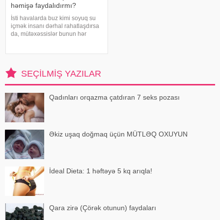
həmişə faydalıdırmı?
İsti havalarda buz kimi soyuq su
içmək insanı dərhal rahatlaşdırsa
da, mütəxəssislər bunun hər
zaman ən yaxşı seçim olmadığını
bildirirlər. xəbər verir ki, çox soyuq
su susuzluq hissini tez azaldır və
insanın kifayət qədə
SEÇILMIŞ YAZILAR
Qadınları orqazma çatdıran 7 seks pozası
Əkiz uşaq doğmaq üçün MÜTLƏQ OXUYUN
İdeal Dieta: 1 həftəyə 5 kq arıqla!
Qara zirə (Çörək otunun) faydaları