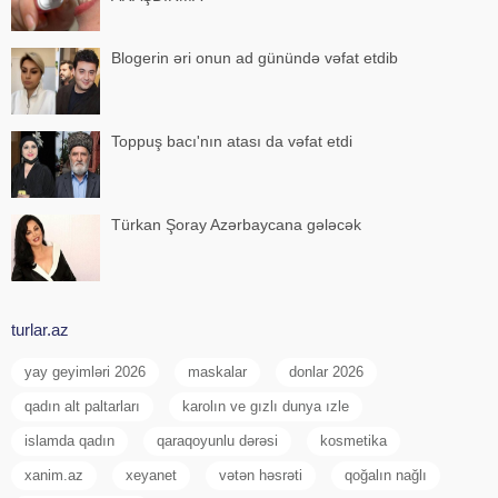
Blogerin əri onun ad günündə vəfat etdib
Toppuş bacı'nın atası da vəfat etdi
Türkan Şoray Azərbaycana gələcək
turlar.az
yay geyimləri 2026
maskalar
donlar 2026
qadın alt paltarları
karolın ve gızlı dunya ızle
islamda qadın
qaraqoyunlu dərəsi
kosmetika
xanim.az
xeyanet
vətən həsrəti
qoğalın nağlı