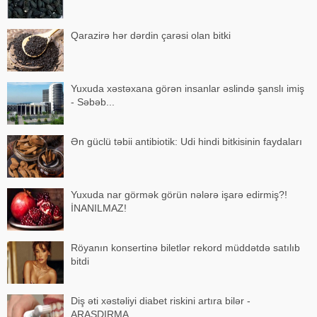
Qarazirə hər dərdin çarəsi olan bitki
Yuxuda xəstəxana görən insanlar əslində şanslı imiş
- Səbəb...
Ən güclü təbii antibiotik: Udi hindi bitkisinin faydaları
Yuxuda nar görmək görün nələrə işarə edirmiş?!
İNANILMAZ!
Röyanın konsertinə biletlər rekord müddətdə satılıb
bitdi
Diş əti xəstəliyi diabet riskini artıra bilər -
ARAŞDIRMA