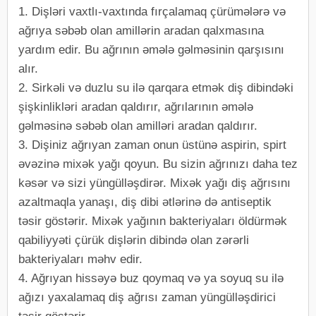
1. Dişləri vaxtlı-vaxtında fırçalamaq çürümələrə və
ağrıya səbəb olan amillərin aradan qalxmasına
yardım edir. Bu ağrının əmələ gəlməsinin qarşısını
alır.
2. Sirkəli və duzlu su ilə qarqara etmək diş dibindəki
şişkinlikləri aradan qaldırır, ağrılarının əmələ
gəlməsinə səbəb olan amilləri aradan qaldırır.
3. Dişiniz ağrıyan zaman onun üstünə aspirin, spirt
əvəzinə mixək yağı qoyun. Bu sizin ağrınızı daha tez
kəsər və sizi yüngülləşdirər. Mixək yağı diş ağrısını
azaltmaqla yanaşı, diş dibi ətlərinə də antiseptik
təsir göstərir. Mixək yağının bakteriyaları öldürmək
qabiliyyəti çürük dişlərin dibində olan zərərli
bakteriyaları məhv edir.
4. Ağrıyan hissəyə buz qoymaq və ya soyuq su ilə
ağızı yaxalamaq diş ağrısı zaman yüngülləşdirici