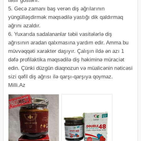
təsir göstərir.
5. Gecə zamanı baş verən diş ağrılarının
yüngülləşdirmək məqsədilə yastığı dik qaldırmaq
ağrını azaldır.
6. Yuxarıda sadalananlar təbii vasitələrlə diş
ağrısının aradan qalxmasına yardım edir. Amma bu
müvvəqqəti xarakter daşıyır. Çalışın ildə ən azı 1
dəfə profilaktika məqsədilə diş həkiminə müraciət
edin. Çünki düzgün diaqnozun və müalicənin nəticəsi
sizi qəfil diş ağrısı ilə qarşı-qarşıya qoymaz.
Milli.Az