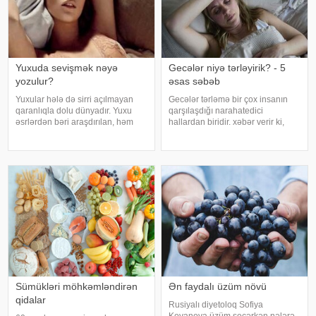
Yuxuda sevişmək nəyə
Gecələr niyə tərləyirik? - 5
yozulur?
əsas səbəb
Yuxular hələ də sirri açılmayan
Gecələr tərləmə bir çox insanın
qaranlıqla dolu dünyadır. Yuxu
qarşılaşdığı narahatedici
əsrlərdən bəri araşdırılan, həm
hallardan biridir. xəbər verir ki,
alimlərin, həm də mistika ilə
mütəxəssislər bildirirlər ki, bu
məşğul olanların cavabını tapmaq
vəziyyət bəzən sadə səbəblərlə
istədiyi tapmacadır. Fərqli və
əlaqəli olsa da, bəzi hallarda
rəngarəng yuxular bəzən də
sağlamlıq problemlərinin əlamət
cinsəlikl
Sümükləri möhkəmləndirən
Ən faydalı üzüm növü
qidalar
Rusiyalı diyetoloq Sofiya