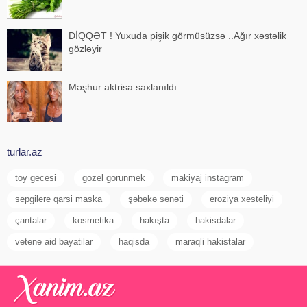
DİQQƏT ! Yuxuda pişik görmüsüzsə ..Ağır xəstəlik
gözləyir
Məşhur aktrisa saxlanıldı
turlar.az
toy gecesi
gozel gorunmek
makiyaj instagram
sepgilere qarsi maska
şəbəkə sənəti
eroziya xesteliyi
çantalar
kosmetika
hakışta
hakisdalar
vetene aid bayatilar
haqisda
maraqli hakistalar