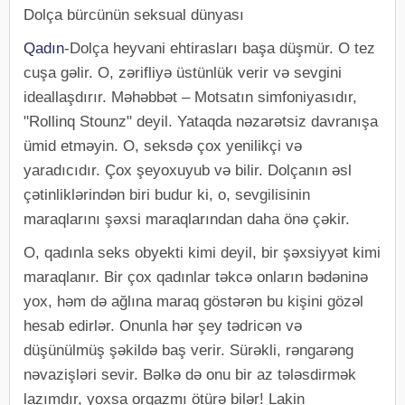
Dolça bürcünün seksual dünyası
Qadın
-Dolça heyvani ehtirasları başa düşmür. O tez
cuşa gəlir. O, zərifliyə üstünlük verir və sevgini
ideallaşdırır. Məhəbbət – Motsatın simfoniyasıdır,
"Rollinq Stounz" deyil. Yataqda nəzarətsiz davranışa
ümid etməyin. O, seksdə çox yenilikçi və
yaradıcıdır. Çox şeyoxuyub və bilir. Dolçanın əsl
çətinliklərindən biri budur ki, o, sevgilisinin
maraqlarını şəxsi maraqlarından daha önə çəkir.
O, qadınla seks obyekti kimi deyil, bir şəxsiyyət kimi
maraqlanır. Bir çox qadınlar təkcə onların bədəninə
yox, həm də ağlına maraq göstərən bu kişini gözəl
hesab edirlər. Onunla hər şey tədricən və
düşünülmüş şəkildə baş verir. Sürəkli, rəngarəng
nəvazişləri sevir. Bəlkə də onu bir az tələsdirmək
lazımdır, yoxsa orqazmı ötürə bilər! Lakin