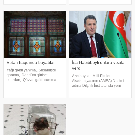
dəyişib. xəbər verir ki, o, bu gün
Azərbaycan müəllimlərinin XVI
88 yaşında vəfat edib. Qeyd edək
Qurultayı keçiriləcək. report-a
ki, Mahmud Mahmudov 50 il
istinadən xəbər verir ki, tədbirdə
elm və təhsil naziri Emin
Əmrullayev
Vətən haqqında bayatılar
İsa Həbibbəyli onlara vəzifə
verdi
Yağı gəldi yanıma,. Susamışdı
qanıma,. Döndüm qürbət
Azərbaycan Milli Elmlər
ellərdən,. Qüvvət gəldi canıma.
Akademiyasının (AMEA) Nəsimi
Kəm baxtı sönən qərib,. Qürbət
adına Dilçilik İnstitutunda yeni
ölən qərib,. Bəxtəvər günə düşdü,.
təyinat olub. -a istinadən xəbər
Vətənə dönən qərib. Söz qaldı el
verir ki, bununla bağlı müvafiq
gələnə,. Çırmandı sel gələnə,.
qərarlar qəbul olunub. Belə ki,
Gözə
qərarlara əsasən, filologiya
elmləri doktor