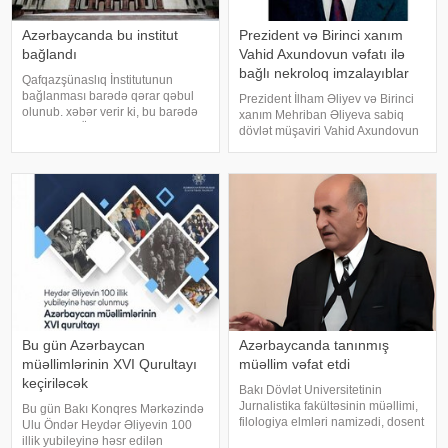
Azərbaycanda bu institut
Prezident və Birinci xanım
bağlandı
Vahid Axundovun vəfatı ilə
bağlı nekroloq imzalayıblar
Qafqazşünaslıq İnstitutunun
bağlanması barədə qərar qəbul
Prezident İlham Əliyev və Birinci
olunub. xəbər verir ki, bu barədə
xanım Mehriban Əliyeva sabiq
AMEA-nın Ümumi Yığıncağında
dövlət müşaviri Vahid Axundovun
akademik İsa Həbibbəyli məlumat
vəfatı ilə bağlı nekroloq imzalayıb.
verib. Qərar səsə qoyularaq qəbul
xəbər verir ki, nekroloqda deyilir:.
olunub
"Azərbaycan ictimaiyyətinə ağır
itki üz vermişdir
Bu gün Azərbaycan
Azərbaycanda tanınmış
müəllimlərinin XVI Qurultayı
müəllim vəfat etdi
keçiriləcək
Bakı Dövlət Universitetinin
Jurnalistika fakültəsinin müəllimi,
Bu gün Bakı Konqres Mərkəzində
filologiya elmləri namizədi, dosent
Ulu Öndər Heydər Əliyevin 100
Mahmud Mahmudov dünyasını
illik yubileyinə həsr edilən