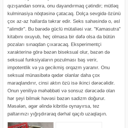
qızışandan sonra, onu dayandırmaq çətindir; mütləq
kulminasiya nöqtəsinə çatacaq. Dolça sevgidə özünü
çox az-az hallarda təkrar edir. Seks sahəsində o, əsl
"alimdir". Bu barədə güclü mütaliəsi var. "Kamasutra"
kitabını oxuyub, heç olmasa bir dəfə olsa da bütün
pozaları sınaqdan çıxaracaq. Eksperimentçi
xarakterinə görə bəzən biseksual olur, bəzən də
seksual funksiyaların pozulması baş verir,
impotentlik və ya gecikmiş orqazm yaranır. Onu
seksual münasibətə qədər olanlar daha çox
maraqlandırır, cinsi aktın özü isə ikinci dərəcəlidir.
Onun yeniliyə məhəbbəti və sonsuz dərəcədə olan
hər şeyi bilmək həvəsi bəzən sadizm doğurur.
Məsələn, əgər əlində kibritlə oynayırsa, tez
paltarınızı yığışdıraraq dərhal qaçıb uzaqlaşın.