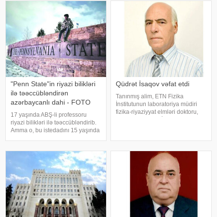
"Penn State"in riyazi bilikləri
Qüdrət İsaqov vəfat etdi
ilə təəccübləndirən
Tanınmış alim, ETN Fizika
azərbaycanlı dahi - FOTO
İnstitutunun laboratoriya müdiri
fizika-riyaziyyat elmləri doktoru,
17 yaşında ABŞ-li professoru
professor Qüdrət İsaqov vəfat
riyazi bilikləri ilə təəccübləndirib.
edib. xəbər verir ki, bu barədə
Amma o, bu istedadını 15 yaşında
AMEA-nın saytında bildirilib. Qeyd
dərk edib. Riyazi bilikləri ilə
edilib ki, o, 75 yaşında vəfa
yaşıdlarından seçilsə də, uzun
müddət bunun fərqində olmayıb.
Ta ki, onu müəllimi kəşf edi