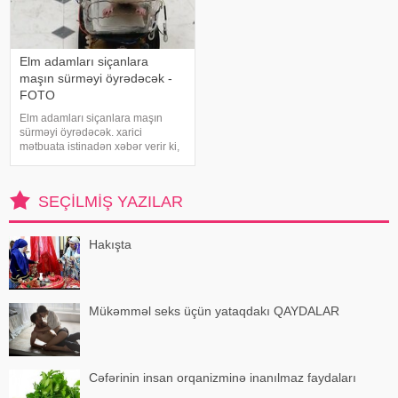
Elm adamları siçanlara
maşın sürməyi öyrədəcək -
FOTO
Elm adamları siçanlara maşın
sürməyi öyrədəcək. xarici
mətbuata istinadən xəbər verir ki,
Riçmond Universitetinin
nevroloqu Kelli Lambert "The
Conversation" jurnalına yazdığı
SEÇILMIŞ YAZILAR
essedə siçovullara maşın sürməyi
öyrətdiy
Hakışta
Mükəmməl seks üçün yataqdakı QAYDALAR
Cəfərinin insan orqanizminə inanılmaz faydaları