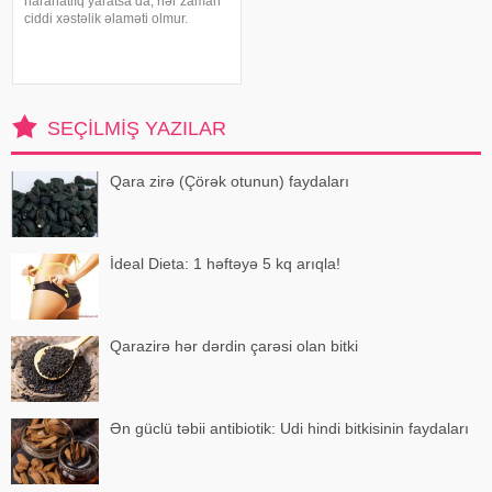
narahatlıq yaratsa da, hər zaman
ciddi xəstəlik əlaməti olmur.
Mütəxəssislərin sözlərinə görə,
bəzi hallarda bu vəziyyət gündəlik
faktorlarla bağlı olur və aradan
qalxa bilər. Fransız mətbuatın
SEÇILMIŞ YAZILAR
Qara zirə (Çörək otunun) faydaları
İdeal Dieta: 1 həftəyə 5 kq arıqla!
Qarazirə hər dərdin çarəsi olan bitki
Ən güclü təbii antibiotik: Udi hindi bitkisinin faydaları