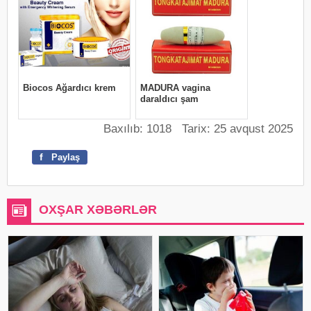
Baxılıb: 1018 Tarix: 25 avqust 2025
f
Paylaş
OXŞAR XƏBƏRLƏR