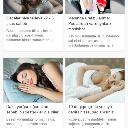
Gecələr niyə tərləyirik? - 5
Maşında ürəkbulanma:
əsas səbəb
Pediatrdan valideynlərə
məsləhət
Gecələr tərləmə bir çox insanın
qarşılaşdığı narahatedici
Yay mövsümündə uzun avtomobil
hallardan biridir. xəbər verir ki,
səfərləri zamanı uşaqlarda
mütəxəssislər bildirirlər ki, bu
ürəkbulanma və qusma halları
vəziyyət bəzən sadə səbəblərlə
tez-tez müşahidə olunur. xəbər
əlaqəli olsa da, bəzi hallarda
verir ki, pediatr Jül Fujer bunun
sağlamlıq problemlərinin əlamət
beynin gözlərdən və bədənin
hərəkətindən gələn siqnallar
arasındakı uyğunsuzluqda
Daim yorğunluğunuzun
10 dəqiqə içində yuxuya
səbəbi bu xəstəliklər ola bilər
gedirsinizsə, sağlamsınız
Bəzən yorğunluq normal haldır,
Yuxuya getmə müddəti insanın
lakin hər gün davam edən
sağlamlığı haqqında vacib