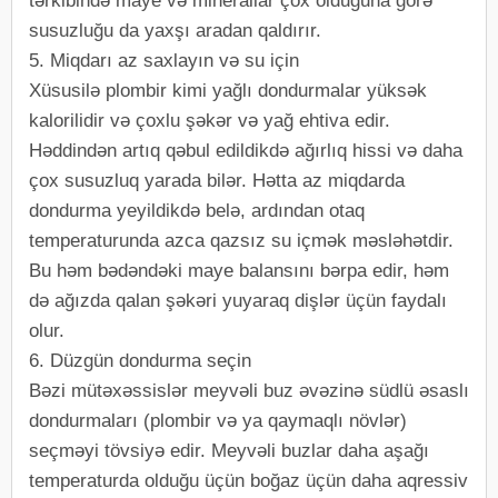
tərkibində maye və minerallar çox olduğuna görə
susuzluğu da yaxşı aradan qaldırır.
5. Miqdarı az saxlayın və su için
Xüsusilə plombir kimi yağlı dondurmalar yüksək
kalorilidir və çoxlu şəkər və yağ ehtiva edir.
Həddindən artıq qəbul edildikdə ağırlıq hissi və daha
çox susuzluq yarada bilər. Hətta az miqdarda
dondurma yeyildikdə belə, ardından otaq
temperaturunda azca qazsız su içmək məsləhətdir.
Bu həm bədəndəki maye balansını bərpa edir, həm
də ağızda qalan şəkəri yuyaraq dişlər üçün faydalı
olur.
6. Düzgün dondurma seçin
Bəzi mütəxəssislər meyvəli buz əvəzinə südlü əsaslı
dondurmaları (plombir və ya qaymaqlı növlər)
seçməyi tövsiyə edir. Meyvəli buzlar daha aşağı
temperaturda olduğu üçün boğaz üçün daha aqressiv