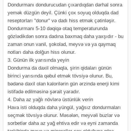
Dondurmanı dondurucudan çıxardıqdan dərhal sonra
yemək düzgün deyil. Çünki çox soyuq olduqda dad
reseptorları "donur" və dadı hiss etmək çətinləşir.
Dondurmanı 5-10 dəqiqə otaq temperaturunda
gözlədikdən sonra dadına baxmaq daha yaxşıdır - bu
zaman onun vanil, şokolad, meyvə və ya qaymaq
notları daha dolğun hiss olunur.
3. Günün ilk yarısında yeyin
Dondurma da daxil olmaqla, şirin qidaları günün
birinci yarısında qəbul etmək tövsiyə olunur. Bu,
bədənə daxil olan kalorilərin gün ərzində enerji kimi
istifadə edilməsinə şərait yaradır.
4. Daha az yağlı növlərə üstünlük verin
Hava isti olduqda daha yüngül, yağsız dondurmaları
seçmək tövsiyə olunur. Məsələn, meyvəli buzlar və
sorbetlər daha az yağ ehtiva edir və eyni zamanda