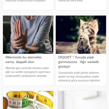
halsızlıq orqanizmdə müəyyən
məlumat verə bilər.
problemlərin əlaməti ola bilər.
Mütəxəssislərin fikrincə, ideal vaxt
xəbər verir ki, davamlı
10-20 dəqiqədir. xəbər verir ki,
yorğunluğun səbəbləri arasında
davranış yönümlü yuxu təbabəti
qan azlığı, qalxanabənzər vəz
üzrə mütəxəssis Mişel Drerupun
xəstəlikləri, şəkərl
sözlərinə görə
Əllərinizdə bu əlamətlər
DİQQƏT ! Yuxuda pişik
varsa, diqqətli olun
görmüsüzsə ..Ağır xəstəlik
gözləyir
Əllərdə gün ərzində davam edən
ağrı və sərtlik oynaqların aşınması
Yuxusunda pişik görən adamın,
(osteoartrit) xəstəliyinin əlaməti
qadın və kişi cinsiyyətinə malik
ola bilər. Bu xəstəlik oynaqları
olmasına görə yuxunun təbirləri
qoruyan qığırdağın zamanla
dəyişir. Əgər bu yuxunu görən
nazilməsi və aşınması nəticəsində
adam bir kişisə, bu kişinin normal
yaranır. xəbər verir ki
həyatında diqqətsiz bir şəxsiyyətə
sahib olduğu, ətrafındak