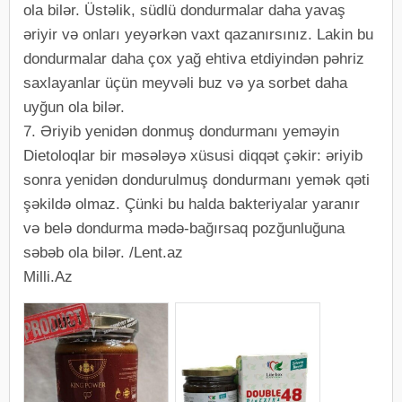
ola bilər. Üstəlik, südlü dondurmalar daha yavaş
əriyir və onları yeyərkən vaxt qazanırsınız. Lakin bu
dondurmalar daha çox yağ ehtiva etdiyindən pəhriz
saxlayanlar üçün meyvəli buz və ya sorbet daha
uyğun ola bilər.
7. Əriyib yenidən donmuş dondurmanı yeməyin
Dietoloqlar bir məsələyə xüsusi diqqət çəkir: əriyib
sonra yenidən dondurulmuş dondurmanı yemək qəti
şəkildə olmaz. Çünki bu halda bakteriyalar yaranır
və belə dondurma mədə-bağırsaq pozğunluğuna
səbəb ola bilər. /Lent.az
Milli.Az