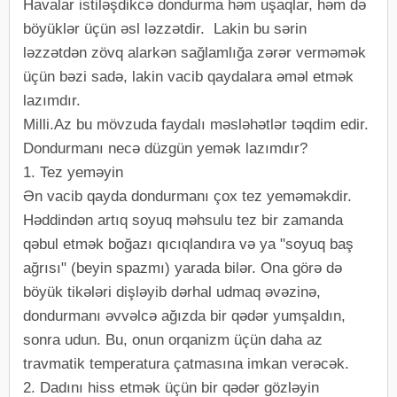
Havalar istiləşdikcə dondurma həm uşaqlar, həm də
böyüklər üçün əsl ləzzətdir. Lakin bu sərin
ləzzətdən zövq alarkən sağlamlığa zərər verməmək
üçün bəzi sadə, lakin vacib qaydalara əməl etmək
lazımdır.
Milli.Az bu mövzuda faydalı məsləhətlər təqdim edir.
Dondurmanı necə düzgün yemək lazımdır?
1. Tez yeməyin
Ən vacib qayda dondurmanı çox tez yeməməkdir.
Həddindən artıq soyuq məhsulu tez bir zamanda
qəbul etmək boğazı qıcıqlandıra və ya "soyuq baş
ağrısı" (beyin spazmı) yarada bilər. Ona görə də
böyük tikələri dişləyib dərhal udmaq əvəzinə,
dondurmanı əvvəlcə ağızda bir qədər yumşaldın,
sonra udun. Bu, onun orqanizm üçün daha az
travmatik temperatura çatmasına imkan verəcək.
2. Dadını hiss etmək üçün bir qədər gözləyin