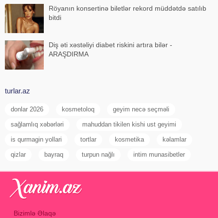
Röyanın konsertinə biletlər rekord müddətdə satılıb
bitdi
Diş əti xəstəliyi diabet riskini artıra bilər -
ARAŞDIRMA
turlar.az
donlar 2026
kosmetoloq
geyim necə seçməli
sağlamlıq xəbərləri
mahuddan tikilen kishi ust geyimi
is qurmagin yollari
tortlar
kosmetika
kəlamlar
qizlar
bayraq
turpun nağlı
intim munasibetler
Bizimlə Əlaqə