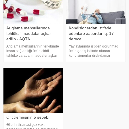
Arıqlama məhsullarında
Kondisionerdən istifadə
təhlükəli maddələr aşkar
edənlərə xəbərdarlıq: 17
edilib - AQTA
dərəcə
Arıqlama məhsullarının tərkibində
Yay aylarında istidən qorunmaq
insan sağlamlığı üçün ciddi
üçün geniş istifadə olunan
təhlükə yaradan maddələr aşkar
kondisionerlər ürək-damar
edilib. xəbər verir ki, bunu
xəstəlikləri olan şəxslər üçün ciddi
Azərbaycan Respublikasının Qida
risk yarada bilər. xəbər verir ki,
Təhlükəsizliyi Agentliyinin (AQTA)
kardioloqların bildirdiyinə görə,
Qida təhlükəsizliyi şöbəsinin
tərli halda qəfil çox soyuq otağ
müdir
Əl titrəməsinin 5 səbəbi
Əllərin titrəməsi çox vaxt