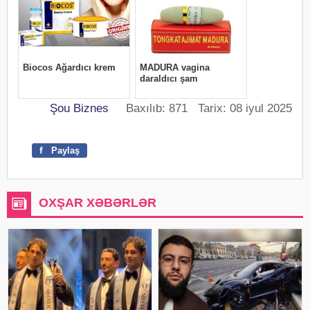
Şou Biznes
Baxılıb: 871 Tarix: 08 iyul 2025
f
Paylaş
OXŞAR XƏBƏRLƏR