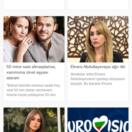
qutuları, qarderobu boşaltmalı
verir ki, aktyor sevgilisini Bursada
oluram. Evim aksessuarlarla da
yaşayan ailəsindən istəyib. Tokeri
doludur". axşam.az-a istinadən
bu özəl günündə həmkarları Diren
bildirir ki, bu sözləri Əməkdar artis
Polatoğulları və Mustaf
50 minə saat almaqdansa,
Elnarə Abdullayevaya ağır itki
xanımıma zinət əşyası
Əməkdar artist Elnarə
alaram
Abdullayevanın qardaşı dünyasını
dəyişib. Bu barədə Elnarə
"Bahalı brendə məxsus saata heç
Abdullayeva sosial şəbəkə
vaxt 50 min dollar vermərəm.
hesabında yazıb. O, kədərini bu
Amma həyat yoldaşıma 50 min
sözlərlə ifadə edib:. "Bəzən insan
dollara zinət əşyası almaq mənim
elə bir itki yaşayır ki, onu heç bir
üçün asandır". Axşam.az-a
söz ifad
istinadən xəbər verir ki, bu sözləri
Xalq artisti Emin Ağalaro