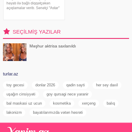
həyatı ilə bağlı diqqətçəkən
açıqlamalar verib. Sənətçi "Astar"
yutub layihəsində ailəsində
yaşadığı çətinliklərdən danışıb.
F.Laçın bildirib ki, atası anasına
xəyanət etdikdən sonra
SEÇILMIŞ YAZILAR
valideynlər
Məşhur aktrisa saxlanıldı
turlar.az
toy gecesi
donlar 2026
qadin sayti
her sey daxil
uşağın cinsiyyəti
goy qursagi nece yaranir
bal maskasi uz ucun
kosmetika
xerçeng
balıq
lakonizm
bayatılarımızda vətən həsrəti