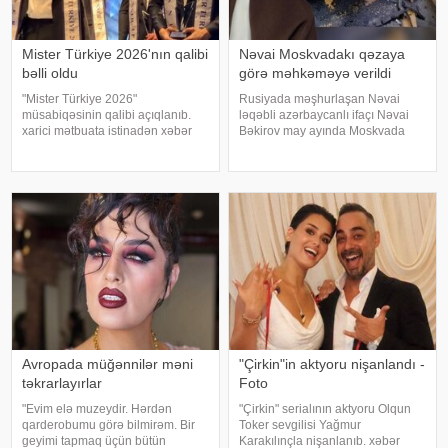
Mister Türkiye 2026'nın qalibi
Nəvai Moskvadakı qəzaya
bəlli oldu
görə məhkəməyə verildi
"Mister Türkiye 2026"
Rusiyada məşhurlaşan Nəvai
müsabiqəsinin qalibi açıqlanıb.
ləqəbli azərbaycanlı ifaçı Nəvai
xarici mətbuata istinadən xəbər
Bəkirov may ayında Moskvada
verir ki, 30 iştirakçının mübarizə
baş vermiş yol-nəqliyyat
apardığı finalda Rizenin Ardeşen
hadisəsindən sonra şəhər
rayonundan olan Doğukan
infrastrukturuna vurulan zərərə
Navdar birinci olaraq "Miste
görə məhkəməyə verilib. Bu
barədə TASS məlumat yayıb
Avropada müğənnilər məni
"Çirkin"in aktyoru nişanlandı -
təkrarlayırlar
Foto
"Evim elə muzeydir. Hərdən
"Çirkin" serialının aktyoru Olqun
qarderobumu görə bilmirəm. Bir
Toker sevgilisi Yağmur
geyimi tapmaq üçün bütün
Karakılınçla nişanlanıb. xəbər