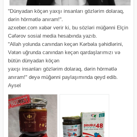
"Dünyadan köçən yaxşı insanları gözlərim dolaraq,
dərin hörmətlə anıram!".
azxeber.com xəbər verir ki, bu sözləri müğənni Elçin
Cəfərov sosial media hesabında yazıb.
"Allah yolunda canından keçən Kərbəla şəhidlərini,
Vətən uğrunda canından keçən qardaşlarımızı və
bütün dünyadan köçən
yaxşı insanları gözlərim dolaraq, dərin hörmətlə
anıram!" deyə müğənni paylaşımında qeyd edib.
Aysel