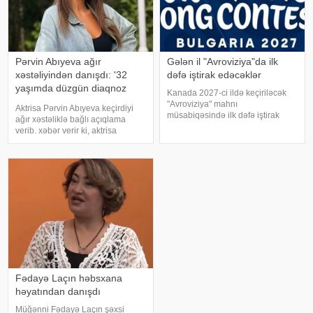
Pərvin Abıyeva ağır
Gələn il "Avroviziya"da ilk
xəstəliyindən danışdı: '32
dəfə iştirak edəcəklər
yaşımda düzgün diaqnoz
Kanada 2027-ci ildə keçiriləcək
qoyuldu
"Avroviziya" mahnı
Aktrisa Pərvin Abıyeva keçirdiyi
müsabiqəsində ilk dəfə iştirak
ağır xəstəliklə bağlı açıqlama
edəcək. xəbər verir ki, bu barədə
verib. xəbər verir ki, aktrisa
"Avroviziya"nın rəsmi saytı
axlorhidriya xəstəliyindən əziyyət
məlumat yayıb. Bildirilib ki,
çəkdiyini və uzun illər düzgün
Kanada 2015-ci ildə yarışmay
diaqnoz qoyula bilmədiyini
bildirib. "Bu əməliyyat
Azərbaycand
Fədayə Laçın həbsxana
həyatından danışdı
Müğənni Fədayə Laçın şəxsi