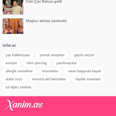
Ceki Çan Bakıya gəldi
Məşhur aktrisa saxlanıldı
turlar.az
yay kolleksiyasi
yemek reseptleri
geyim seçimi
kompot
intim piercing
yanıltmacalar
allergik xəstəliklər
kosmetika
vətən haqqında bayatı
atalar sozu
novruza aid hakisdalar
faydalı maskalar
tut ağacı tutdudu