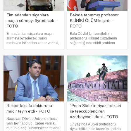
Elm adamları siçanlara
Bakıda tanınmış professor
maşın sürməyi öyrədəcək -
KLİNİKİ ÖLÜM keçirdi -
FOTO
FOTO
Elm adamları siçanlara maşın
Bakı Dövlət Universitetinin
sürməyi öyrədəcək. xarici
professoru Hikmət Əlizadənin
mətbuata istinadən xəbər verir ki,
sağlamlığında ciddi problem
Riçmond Universitetinin
yaranıb. -a istinadən xəbər verir
nevroloqu Kelli Lambert "The
ki, 70 yaşlı professor dünən iş
Conversation" jurnalına yazdığı
yerində ürəyində narahatlıq hiss
essedə siçovullara maşın sürməyi
etdikdən sonra təcili tibbi yardıma
öyrətdiy
müraciə
Rektor fəlsəfə doktorunu
"Penn State"in riyazi bilikləri
müdir təyin etdi - FOTO
ilə təəccübləndirən
azərbaycanlı dahi - FOTO
Naxçıvan Dövlət Universitetində
yeni təyinat olub. xəbər verir ki,
17 yaşında ABŞ-li professoru
bununla bağlı universitetin rektoru
riyazi bilikləri ilə təəccübləndirib.