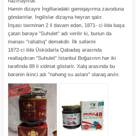
hazırlayırlar.
Həmin dizaynı İngiltərədəki gəmiqayırma zavoduna
göndərirlər. İngilislər dizayna heyran qalır.
İnşası təxminən 2 il davam edən, 1871- ci ildə başa
çatan bərəyə "Suhulet" adı verilir ki, bunun da
mənası "rahatlıq" deməkdir. İlk səfərini
1872-ci ildə Üsküdarla Qabadaş arasında
reallaşdıran "Suhulet" İstanbul Boğazının hər iki
tərəfində 89 il xidmət göstərir. Xalq arasında bu
bərənin ikinci adı "nəhəng su aslanı" olaraq anılır.