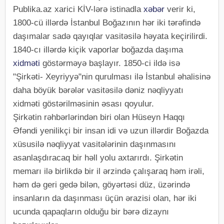
Publika.az xarici KİV-lərə istinadla
xəbər
verir ki,
1800-cü illərdə İstanbul Boğazının hər iki tərəfində
daşımalar sadə qayıqlar vasitəsilə həyata keçirilirdi.
1840-cı illərdə kiçik vaporlar boğazda daşıma
xidməti
göstərməyə başlayır. 1850-ci ildə isə
"Şirkəti- Xeyriyyə"nin qurulması ilə İstanbul əhalisinə
daha böyük bərələr vasitəsilə dəniz nəqliyyatı
xidməti göstərilməsinin əsası qoyulur.
Şirkətin rəhbərlərindən biri olan Hüseyn Haqqı
Əfəndi yenilikçi bir insan idi və uzun illərdir Boğazda
xüsusilə nəqliyyat vasitələrinin daşınmasını
asanlaşdıracaq bir həll yolu axtarırdı. Şirkətin
memarı ilə birlikdə bir il ərzində çalışaraq həm irəli,
həm də geri gedə bilən, göyərtəsi düz, üzərində
insanların da daşınması üçün ərazisi olan, hər iki
ucunda qapaqların olduğu bir bərə dizaynı