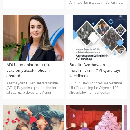
Elbrus İsayev əmr imzalayıb.
Amma o, bu istedadını 15 yaşında
Əmrə əsasən, Azərbaycan tarixi
dərk edib. Riyazi bilikləri ilə
kafedrasının dosenti, tarix üzrə
yaşıdlarından seçilsə də, uzun
fəlsəfə doktoru Zamin Əliye
müddət bunun fərqində olmayıb.
Ta ki, onu müəllimi kəşf edi
ADU-nun doktorantı ölkə
Bu gün Azərbaycan
üzrə ən yüksək nəticəni
müəllimlərinin XVI Qurultayı
göstərdi
keçiriləcək
Azərbaycan Dillər Universitetinin
Bu gün Bakı Konqres Mərkəzində
(ADU) Beynəlxalq münasibətlər
Ulu Öndər Heydər Əliyevin 100
ixtisası üzrə doktorantı Aynur
illik yubileyinə həsr edilən
İsayeva fəlsəfə doktoru
Azərbaycan müəllimlərinin XVI
imtahanında respublika üzrə ən
Qurultayı keçiriləcək. report-a
yüksək nəticəni göstərib. xəbər
istinadən xəbər verir ki, tədbirdə
verir ki, bu barədə universitet
elm və təhsil naziri Emin
məluma
Əmrullayev