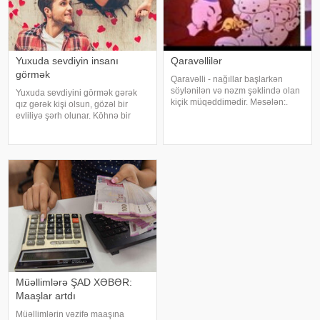
Yuxuda sevdiyin insanı
Qaravəllilər
görmək
Qaravəlli - nağıllar başlarkən
söylənilən və nəzm şəklində olan
Yuxuda sevdiyini görmək gərək
kiçik müqəddimədir. Məsələn:.
qız gərək kişi olsun, gözəl bir
Hamam, hamam içində,. Xəlbir
evliliyə şərh olunar. Köhnə bir
saman içində. Dəvə dəlləklik
sevimli görmək isə uzun zamandır
eylər. Köhnə hamam içində.
ödəyə bilmədiyi bir borc səbəbiylə
Qarışqa şıllaq atdı,. Dəvənin budu
çətinliyə düşəcəyini ifadə
batdı
edər.Evlilər üçün köhnə sevgilin
Müəllimlərə ŞAD XƏBƏR:
Maaşlar artdı
Müəllimlərin vəzifə maaşına