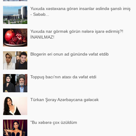
Yuxuda xəstəxana görən insanlar əslində şanslı imiş
- Səbəb...
Yuxuda nar görmək görün nələrə işarə edirmiş?!
İNANILMAZ!
Blogerin əri onun ad günündə vəfat etdib
Toppuş bacı'nın atası da vəfat etdi
Türkan Şoray Azərbaycana gələcək
"Bu xəbərə çox üzüldüm