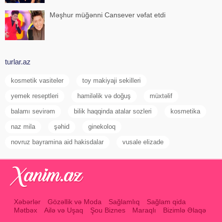
Məşhur müğənni Cansever vəfat etdi
turlar.az
kosmetik vasiteler
toy makiyaji sekilleri
yemek reseptleri
hamiləlik və doğuş
müxtəlif
balamı sevirəm
bilik haqqinda atalar sozleri
kosmetika
naz mila
şəhid
ginekoloq
novruz bayramina aid hakisdalar
vusale elizade
Xəbərlər
Gözəllik və Moda
Sağlamlıq
Sağlam qida
Mətbəx
Ailə və Uşaq
Şou Biznes
Maraqlı
Bizimlə Əlaqə