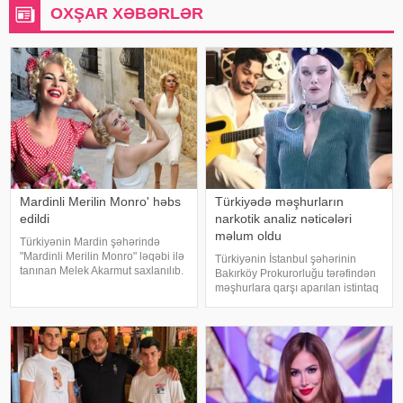
OXŞAR XƏBƏRLƏR
Mardinli Merilin Monro' həbs
Türkiyədə məşhurların
edildi
narkotik analiz nəticələri
məlum oldu
Türkiyənin Mardin şəhərində
"Mardinli Merilin Monro" ləqəbi ilə
Türkiyənin İstanbul şəhərinin
tanınan Melek Akarmut saxlanılıb.
Bakırköy Prokurorluğu tərəfindən
50 yaşlı Melek Akarmutun sosial
məşhurlara qarşı aparılan istintaq
media hesabında 15 iyul 2016-cı
çərçivəsində saxlanılan və həbs
il çevriliş cəhdi ilə bağlı cinayət
edilən bəzi şəxslərdən
tərkibli olduğ
götürülmüş bioloji nümunələr
üzərində aparılan toksikoloji
analizləri