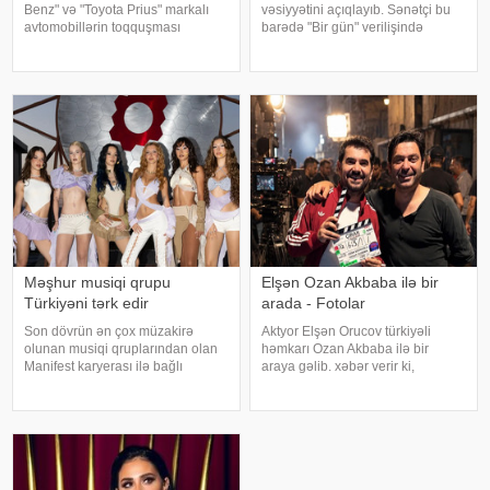
Benz" və "Toyota Prius" markalı
vəsiyyətini açıqlayıb. Sənətçi bu
avtomobillərin toqquşması
barədə "Bir gün" verilişində
nəticəsində bir nəfər ölüb.
danışıb. "Hər dəfə rayona gələndə
Qəzada həyatını itirən
qardaşlarımın məzarını ziyarət
"Mercedes"in sürücüsü 61 yaşlı
edirəm. Bu dünyadan hamımız
Zakir Ağayev xanənd
köçəcəyik. Amma köçməyin d
Məşhur musiqi qrupu
Elşən Ozan Akbaba ilə bir
Türkiyəni tərk edir
arada - Fotolar
Son dövrün ən çox müzakirə
Aktyor Elşən Orucov türkiyəli
olunan musiqi qruplarından olan
həmkarı Ozan Akbaba ilə bir
Manifest karyerası ilə bağlı
araya gəlib. xəbər verir ki,
mühüm qərar qəbul edib. xarici
sənətçilər "Çırak 2" serialının
mətbuata istinadən xəbər verir ki,
çəkiliş meydançasında
qrupun qurucusu və meneceri
görüşüblər. Ekran işində rol alan
Tolqa Akış üzvlərin sentyabr
Elşən layihənin birinci hissəsində
ayında İstanbuldak
d