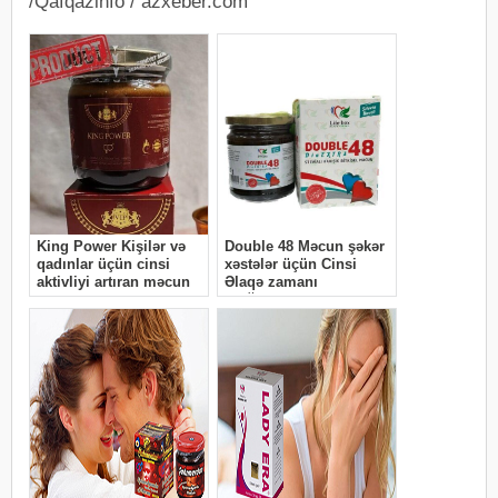
/Qafqazinfo / azxeber.com