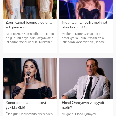
Zaur Kamal bağında oğluna
Nigar Camal təcili əməliyyat
ad günü etdi
olundu - FOTO
Aparıcı Zaur Kamal oğlu Rüstəmin
Müğənni Nigar Camal təcili
ad gününü qeyd edib. axşam.az-a
əməliyyat olunub. Axşam.az-a
istinadən xəbər verir ki, Rüstəmin
istinadən xəbər verir ki, sənətçi
15 yaşı tamam olub. Aparıcı
bununla bağlı sosial şəbəkə
övladının özəl gününü əvvəlcə
hesabında paylaşım edib. O,
ailəsi ilə bağ evində qeyd edib.
hazırda reabilitasiya prosesində
Daha sonra isə Zaur ailəsi il
olduğunu bildirib:. "Bu gün
gözlənilmədə
Xanəndənin atası faciəvi
Elşad Qarayevin vəsiyyəti
şəkildə öldü
nədir?
Ötən gün Qobustanda "Mercedes-
Müğənni Elşad Qarayev