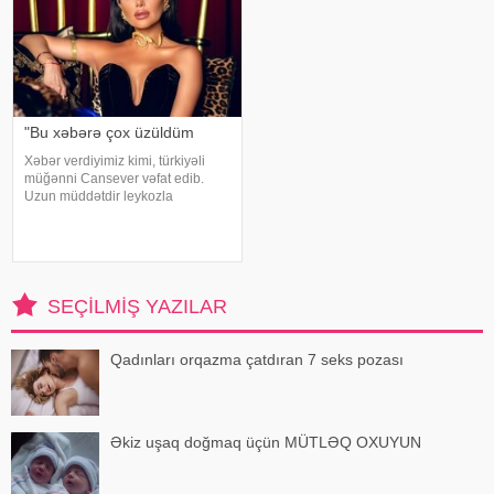
"Bu xəbərə çox üzüldüm
Xəbər verdiyimiz kimi, türkiyəli
müğənni Cansever vəfat edib.
Uzun müddətdir leykozla
mübarizə aparan sənətçinin ölüm
xəbəri yaxınları və sənət dostlarını
kədərləndirib. Müğənni Günel
Zeynalova da Canseverin vəfatı
ilə bağl
SEÇILMIŞ YAZILAR
Qadınları orqazma çatdıran 7 seks pozası
Əkiz uşaq doğmaq üçün MÜTLƏQ OXUYUN