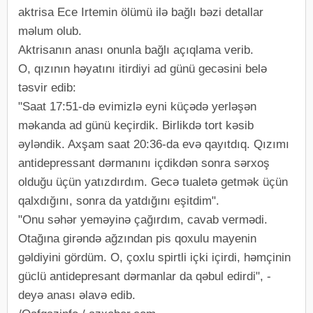
aktrisa Ece I‌rtemin ölümü ilə bağlı bəzi detallar
məlum olub.
Aktrisanın anası onunla bağlı açıqlama verib.
O, qızının həyatını itirdiyi ad günü gecəsini belə
təsvir edib:
"Saat 17:51-də evimizlə eyni küçədə yerləşən
məkanda ad günü keçirdik. Birlikdə tort kəsib
əyləndik. Axşam saat 20:36-da evə qayıtdıq. Qızımı
antidepressant dərmanını içdikdən sonra sərxoş
olduğu üçün yatızdırdım. Gecə tualetə getmək üçün
qalxdığını, sonra da yatdığını eşitdim".
"Onu səhər yeməyinə çağırdım, cavab vermədi.
Otağına girəndə ağzından pis qoxulu mayenin
gəldiyini gördüm. O, çoxlu spirtli içki içirdi, həmçinin
güclü antidepresant dərmanlar da qəbul edirdi", -
deyə anası əlavə edib.