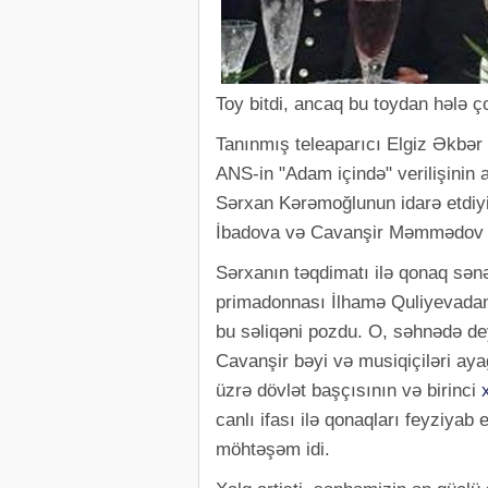
Toy bitdi, ancaq bu toydan hələ ç
Tanınmış teleaparıcı Elgiz Əkbə
ANS-in "Adam içində" verilişinin 
Sərxan Kərəmoğlunun idarə etdiyi
İbadova və Cavanşir Məmmədov i
Sərxanın təqdimatı ilə qonaq sənət
primadonnası İlhamə Quliyevadan 
bu səliqəni pozdu. O, səhnədə de
Cavanşir bəyi və musiqiçiləri ayağ
üzrə dövlət başçısının və birinci
canlı ifası ilə qonaqları feyziyab
möhtəşəm idi.