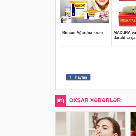
f
Paylaş
OXŞAR XƏBƏRLƏR