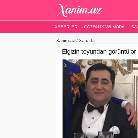
XƏBƏRLƏR
GÖZƏLLIK VƏ MODA
SA
Xanim.az
/
Xəbərlər
Elgizin toyundan görüntül