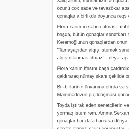
Xalq artisti, sənhəmizin ən güclü
özünü çox sadə və təvazökar apa
qonaqlarla birlikdə doyunca rəqs e
Flora xanımın səhnə alması möht
başqa, bütün qonaqlar sənətkarı 
Kərəmoğlunun qonaqlardan onun ü
"Tamaşaçıdan alqış istəmək sənət
alqış dilənmək olmaz" - deyə, apa
Flora xanım ifasını başa çatdırdı
qaldıraraq nümayişkanı çəkildə on
Bir-birlərinin ünvanına efirdə və 
Məmmədovun pıçıldaşması qonaqla
Toyda iştirak edən sənətçilərin v
yormaq istəmirəm. Amma Sərxan Kə
qonaqlar hər dəfə hansısa dünya ş
sənətçilərimiz xarici görünüşləri, 