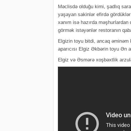
Məclisdə olduğu kimi, şadlıq sara
yaşayan sakinlər efirdə gördükləri
xanım isə hazırda məşhurlardan d
görmək istəyənlər restoranın qaba
Elgizin toyu bitdi, ancaq əminəm 
aparıcısı Elgiz Əkbərin toyu Ən 
Elgiz və Əsmərə xoşbəxtlik arzul