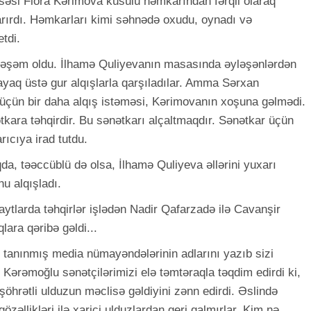
 səsi Flora Kərimova küsülü həmkarından fərqli olaraq
rırdı. Həmkarları kimi səhnədə oxudu, oynadı və
tdi.
əşəm oldu. İlhamə Quliyevanın masasında əyləşənlərdən
ayaq üstə gur alqışlarla qarşıladılar. Amma Sərxan
çün bir daha alqış istəməsi, Kərimovanın xoşuna gəlmədi.
kara təhqirdir. Bu sənətkarı alçaltmaqdır. Sənətkar üçün
rıcıya irad tutdu.
qda, təəccüblü də olsa, İlhamə Quliyeva əllərini yuxarı
u alqışladı.
saytlarda təhqirlər işlədən Nadir Qafarzadə ilə Cavanşir
ra qəribə gəldi...
ə tanınmış media nümayəndələrinin adlarını yazıb sizi
rəmoğlu sənətçilərimizi elə təmtəraqla təqdim edirdi ki,
öhrətli ulduzun məclisə gəldiyini zənn edirdi. Əslində
gözəllikləri ilə xarici ulduzlardan geri qalmırlar. Kim nə