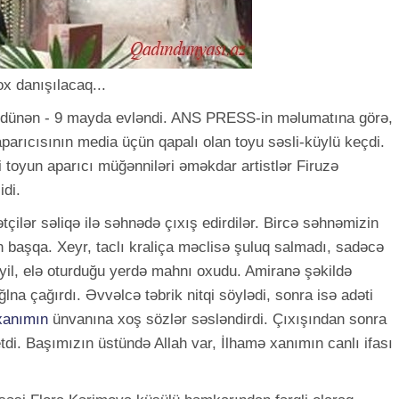
ox danışılacaq...
r dünən - 9 mayda evləndi. ANS PRESS-in məlumatına görə,
aparıcısının media üçün qapalı olan toyu səsli-küylü keçdi.
 toyun aparıcı müğənniləri əməkdar artistlər Firuzə
di.
çilər səliqə ilə səhnədə çıxış edirdilər. Bircə səhnəmizin
başqa. Xeyr, taclı kraliça məclisə şuluq salmadı, sadəcə
yil, elə oturduğu yerdə mahnı oxudu. Amiranə şəkildə
lna çağırdı. Əvvəlcə təbrik nitqi söylədi, sonra isə adəti
xanımın
ünvanına xoş sözlər səsləndirdi. Çıxışından sonra
 etdi. Başımızın üstündə Allah var, İlhamə xanımın canlı ifası