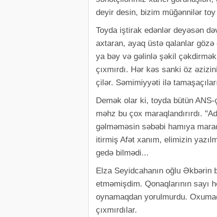
deyir desin, bizim müğənnilər toy
Toyda iştirak edənlər deyəsən dəv
axtaran, ayaq üstə qalanlar gözə 
ya bəy və gəlinlə şəkil çəkdirm
çıxmırdı. Hər kəs sanki öz əzizi
çilər. Səmimiyyəti ilə tamaşaçıları
Demək olar ki, toyda bütün ANS-çi
məhz bu çox maraqlandırırdı. "Ad
gəlməməsin səbəbi hamıya maraqlı
itirmiş Afət xanım, elimizin yazı
gedə bilmədi...
Elza Seyidcahanın oğlu Əkbərin bi
etməmişdim. Qonaqlarının sayı he
oynamaqdan yorulmurdu. Oxumaq 
çıxmırdılar.