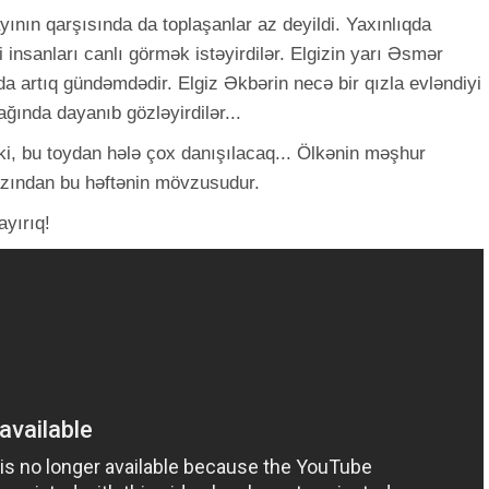
yının qarşısında da toplaşanlar az deyildi. Yaxınlıqda
 insanları canlı görmək istəyirdilər. Elgizin yarı Əsmər
a artıq gündəmdədir. Elgiz Əkbərin necə bir qızla evləndiyi
ğında dayanıb gözləyirdilər...
ki, bu toydan hələ çox danışılacaq... Ölkənin məşhur
azından bu həftənin mövzusudur.
ayırıq!