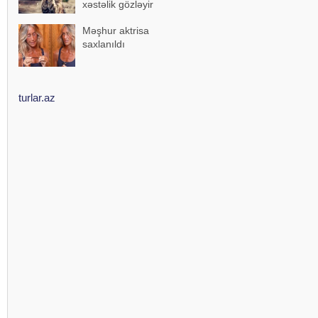
xəstəlik gözləyir
Məşhur aktrisa
saxlanıldı
turlar.az