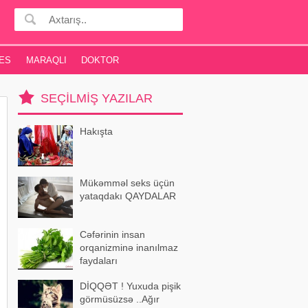
ES
MARAQLI
DOKTOR
SEÇILMIŞ YAZILAR
Hakışta
Mükəmməl seks üçün
yataqdakı QAYDALAR
Cəfərinin insan
orqanizminə inanılmaz
faydaları
DİQQƏT ! Yuxuda pişik
görmüsüzsə ..Ağır