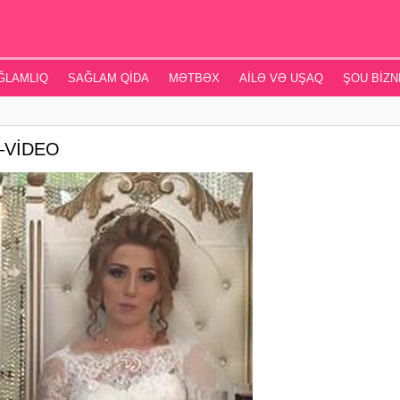
ĞLAMLIQ
SAĞLAM QIDA
MƏTBƏX
AILƏ VƏ UŞAQ
ŞOU BIZN
ər–VİDEO