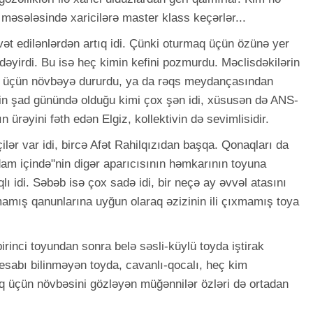
 məsələsində xaricilərə master klass keçərlər...
ət edilənlərdən artıq idi. Çünki oturmaq üçün özünə yer
dəyirdi. Bu isə heç kimin kefini pozmurdu. Məclisdəkilərin
ək üçün növbəyə dururdu, ya da rəqs meydançasından
nin şad günündə olduğu kimi çox şən idi, xüsusən də ANS-
n ürəyini fəth edən Elgiz, kollektivin də sevimlisidir.
lər var idi, bircə Afət Rahilqızıdan başqa. Qonaqları da
am içində"nin digər aparıcısının həmkarının toyuna
 idi. Səbəb isə çox sadə idi, bir neçə ay əvvəl atasını
lmamış qanunlarına uyğun olaraq əzizinin ili çıxmamış toya
rinci toyundan sonra belə səsli-küylü toyda iştirak
sabı bilinməyən toyda, cavanlı-qocalı, heç kim
üçün növbəsini gözləyən müğənnilər özləri də ortadan