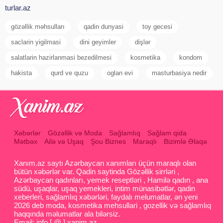
turlar.az
gözəllik məhsulları
qadin dunyasi
toy gecesi
saclarin yigilmasi
dini geyimler
dişlər
salatlarin hazirlanmasi bezedilmesi
kosmetika
kondom
hakista
qurd ve quzu
oglan evi
masturbasiya nedir
Xəbərlər
Gözəllik və Moda
Sağlamlıq
Sağlam qida
Mətbəx
Ailə və Uşaq
Şou Biznes
Maraqlı
Bizimlə Əlaqə
Xanım.az saytı Azərbaycan xanımları üçün maraqlı olan
bütün xəbərlər var. Qadin saytinda Gözəllik sirrləri ,
Azərbaycan qadınları, yemek reseptləri , Hamilə qadın , ana
südü, uşaqlar, uşaq yemekleri, intim münasibətlər, qadin
xeberleri, sağlamlıq xəbərləri, faydalı melumatlar, ən yeni
2026 deb moda, kosmetika mehsullari , gozellik və sağlamlıq
haqqında məlumatlar ala bilərsiz.
Email: info [ @ ] xanim.az