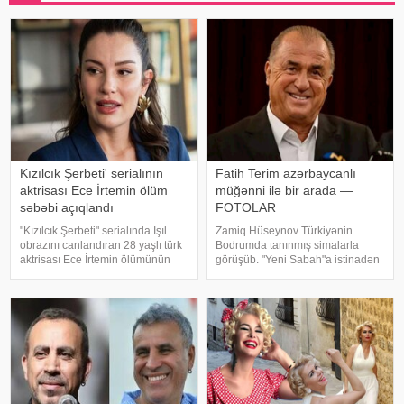
Kızılcık Şerbeti' serialının
Fatih Terim azərbaycanlı
aktrisası Ece İrtemin ölüm
müğənni ilə bir arada —
səbəbi açıqlandı
FOTOLAR
"Kızılcık Şerbeti" serialında Işıl
Zamiq Hüseynov Türkiyənin
obrazını canlandıran 28 yaşlı türk
Bodrumda tanınmış simalarla
aktrisası Ece İrtemin ölümünün
görüşüb. "Yeni Sabah"a istinadən
rəsmi səbəbi məlum olub. Bu
xəbər verir ki, müğənni Yunus
barədə Demirören Haber Ajansı
Akgün, Uğurcan Çakır, eləcə də
(DHA) Türkiyə Məhkəmə-Tibb
məşqçi Fatih Terimləı ünsiyyətdə
İnstitutunun rəyinə istinadə
olub. Z.Hüseynov görüş zaman