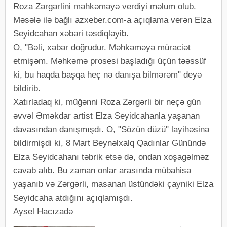
Roza Zərgərlini məhkəməyə verdiyi məlum olub.
Məsələ ilə bağlı azxeber.com-a açıqlama verən Elza
Seyidcahan xəbəri təsdiqləyib.
O, "Bəli, xəbər doğrudur. Məhkəməyə müraciət
etmişəm. Məhkəmə prosesi başladığı üçün təəssüf
ki, bu haqda başqa heç nə danışa bilmərəm" deyə
bildirib.
Xatırladaq ki, müğənni Roza Zərgərli bir neçə gün
əvvəl Əməkdar artist Elza Seyidcahanla yaşanan
davasından danışmışdı. O, "Sözün düzü" layihəsinə
bildirmişdi ki, 8 Mart Beynəlxalq Qadınlar Günündə
Elza Seyidcahanı təbrik etsə də, ondan xoşagəlməz
cavab alıb. Bu zaman onlar arasında mübahisə
yaşanıb və Zərgərli, masanan üstündəki çayniki Elza
Seyidcaha atdığını açıqlamışdı.
Aysel Hacızadə