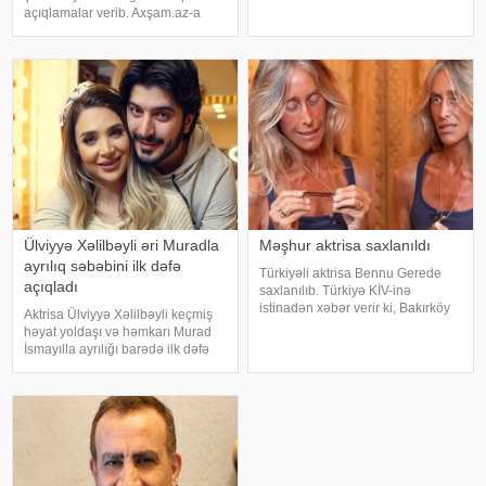
ölüm səbəbi bəlli olub. xarici
açıqlamalar verib. Axşam.az-a
mətbuata istinadən xəbər verir ki,
istinafdən xəbər verir ki, aktrisa
Los-Anceles İl Tibbi Ekspertiza
"İki başlı" proqramında heç vaxt
İdarəsini
avtomobil idarə etmədiyini deyib.
O, sürücü ilə hərəkə
Ülviyyə Xəlilbəyli əri Muradla
Məşhur aktrisa saxlanıldı
ayrılıq səbəbini ilk dəfə
Türkiyəli aktrisa Bennu Gerede
açıqladı
saxlanılıb. Türkiyə KİV-inə
istinadən xəbər verir ki, Bakırköy
Aktrisa Ülviyyə Xəlilbəyli keçmiş
Respublika Baş Prokurorluğu
həyat yoldaşı və həmkarı Murad
aktrisanın qatıldığı televiziya
İsmayılla ayrılığı barədə ilk dəfə
proqramında səsləndirdiyi
ətraflı açıqlama verib. Aktrisa bu
fikirlərlə bağlı "ədəbsizlik" ittiham
barədə Nail Naiboğlunun
"YouTube" kanalında yayımlanan
müsahibəsində danışıb