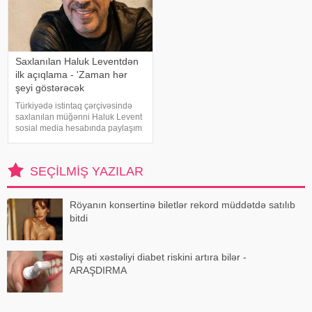
Saxlanılan Haluk Leventdən
ilk açıqlama - 'Zaman hər
şeyi göstərəcək
Türkiyədə istintaq çərçivəsində
saxlanılan müğənni Haluk Levent
sosial media hesabında paylaşım
edərək haqqında yayılan iddialara
münasibət bildirib. Türkiyə
mətbuatına istinadən xəbər verir
SEÇILMIŞ YAZILAR
ki, Levent şəxsi həyatı ilə Ahba
Röyanın konsertinə biletlər rekord müddətdə satılıb
bitdi
Diş əti xəstəliyi diabet riskini artıra bilər -
ARAŞDIRMA