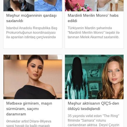
Məşhur müğənninin qardaşı
Mardinli Merilin Monro' həbs
saxlanıldı
edildi
İstanbul Anadolu Respublika Baş
Türkiyənin Mardin şəhərində
Prokurorluğunun koordinasiyası
"Mardinli Merilin Monro" ləqəbi ilə
ilə aparılan istintaq çərçivəsində
tanınan Melek Akarmut saxlanılıb.
Şile Bələdiyyəsinə dair yeni
50 yaşlı Melek Akarmutun sosial
əməliyyat keçirilib. xəbər verir ki,
media hesabında 15 iyul 2016-cı
İstanbul və İzmir şəhərlərində eyni
il çevriliş cəhdi ilə bağlı cinayət
vaxtda həyata keçirilə
tərkibli olduğ
Mətbəxə girmirəm, maşın
Məşhur aktrisanın QİÇS-dən
sürmürəm, saçımı
öldüyü təsdiqləndi
daramıram
35 yaşında vəfat edən "The Ring"
filmində "Samara" rolunu
Əməkdar artist Dilarə Əliyeva
canlandıran aktrisa Deyvi Çeyzin
şəxsi həyatı ilə bağlı maraqlı