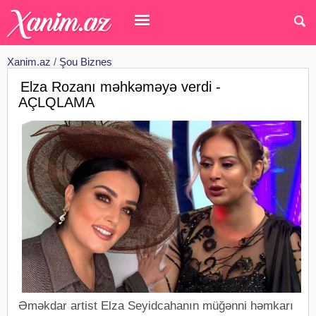
Xanim.az
/
Şou Biznes
Elza Rozanı məhkəməyə verdi -
AÇLQLAMA
Əməkdar artist Elza Seyidcahanın müğənni həmkarı