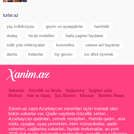
turlar.az
yay kolleksiyasi
geyim və ayaqqabılar
hamiləlik
dodaq
hicab modelleri
baliq yaginin faydalari
sidik yolu infeksiyalari
kosmetika
vətənə aid bayatılar
damla
kəlamlar
toy gecesı
rus dilini öyrənək
Xəbərlər
Gözəllik və Moda
Sağlamlıq
Sağlam qida
Mətbəx
Ailə və Uşaq
Şou Biznes
Maraqlı
Bizimlə Əlaqə
Xanım.az saytı Azərbaycan xanımları üçün maraqlı olan
bütün xəbərlər var. Qadin saytinda Gözəllik sirrləri ,
Azərbaycan qadınları, yemek reseptləri , Hamilə qadın , ana
südü, uşaqlar, uşaq yemekleri, intim münasibətlər, qadin
xeberleri, sağlamlıq xəbərləri, faydalı melumatlar, ən yeni
2026 deb moda, kosmetika mehsullari , gozellik və sağlamlıq