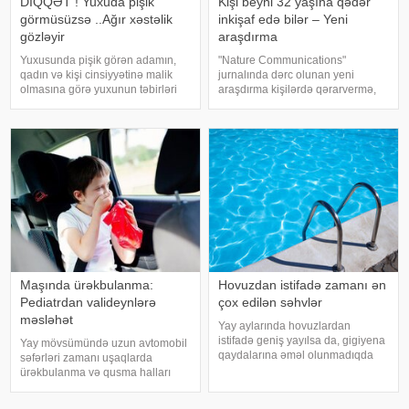
DİQQƏT ! Yuxuda pişik
Kişi beyni 32 yaşına qədər
görmüsüzsə ..Ağır xəstəlik
inkişaf edə bilər – Yeni
gözləyir
araşdırma
Yuxusunda pişik görən adamın,
"Nature Communications"
qadın və kişi cinsiyyətinə malik
jurnalında dərc olunan yeni
olmasına görə yuxunun təbirləri
araşdırma kişilərdə qərarvermə,
dəyişir. Əgər bu yuxunu görən
impulsların idarə olunması və risk
adam bir kişisə, bu kişinin normal
qiymətləndirilməsinə cavabdeh
həyatında diqqətsiz bir şəxsiyyətə
olan beyin nahiyələrinin orta
sahib olduğu, ətrafındak
hesabla 32 yaşına qədər inkişa
Maşında ürəkbulanma:
Hovuzdan istifadə zamanı ən
Pediatrdan valideynlərə
çox edilən səhvlər
məsləhət
Yay aylarında hovuzlardan
istifadə geniş yayılsa da, gigiyena
Yay mövsümündə uzun avtomobil
qaydalarına əməl olunmadıqda
səfərləri zamanı uşaqlarda
müxtəlif infeksiyalara yoluxma
ürəkbulanma və qusma halları
riski artır. xəbər verir ki, hovuza
tez-tez müşahidə olunur. xəbər
girməzdən əvvəl və çıxdıqdan
verir ki, pediatr Jül Fujer bunun