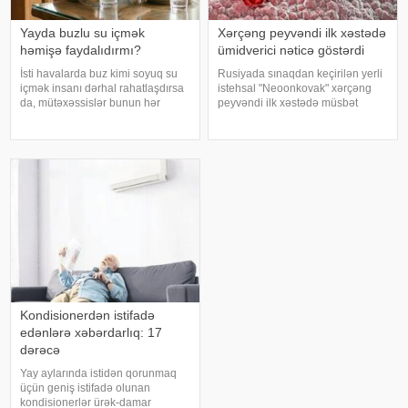
Yayda buzlu su içmək
Xərçəng peyvəndi ilk xəstədə
həmişə faydalıdırmı?
ümidverici nəticə göstərdi
İsti havalarda buz kimi soyuq su
Rusiyada sınaqdan keçirilən yerli
içmək insanı dərhal rahatlaşdırsa
istehsal "Neoonkovak" xərçəng
da, mütəxəssislər bunun hər
peyvəndi ilk xəstədə müsbət
zaman ən yaxşı seçim olmadığını
immunoloji reaksiya yaradıb.
bildirirlər. xəbər verir ki, çox soyuq
xəbər verir ki, bu barədə
su susuzluq hissini tez azaldır və
Rusiyanın Milli Elmi-Tədqiqat
insanın kifayət qədə
Epidemiologiya və Mikrobiologiya
Mərkəzini
Kondisionerdən istifadə
edənlərə xəbərdarlıq: 17
dərəcə
Yay aylarında istidən qorunmaq
üçün geniş istifadə olunan
kondisionerlər ürək-damar