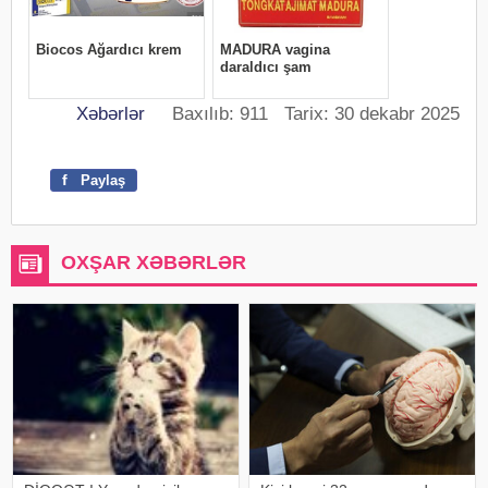
Xəbərlər
Baxılıb: 911 Tarix: 30 dekabr 2025
f
Paylaş
OXŞAR XƏBƏRLƏR