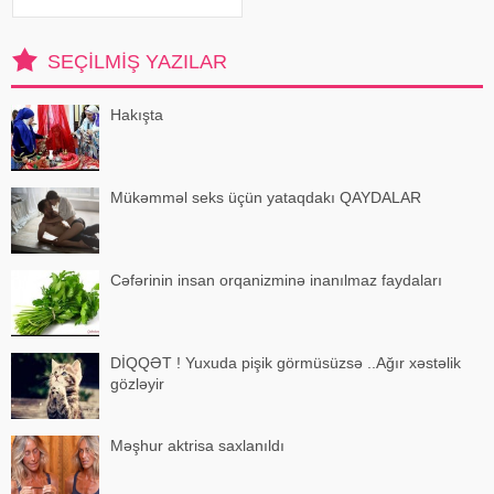
xəstəlikləri olan şəxslər üçün ciddi
risk yarada bilər. xəbər verir ki,
kardioloqların bildirdiyinə görə,
SEÇILMIŞ YAZILAR
tərli halda qəfil çox soyuq otağ
Hakışta
Mükəmməl seks üçün yataqdakı QAYDALAR
Cəfərinin insan orqanizminə inanılmaz faydaları
DİQQƏT ! Yuxuda pişik görmüsüzsə ..Ağır xəstəlik
gözləyir
Məşhur aktrisa saxlanıldı