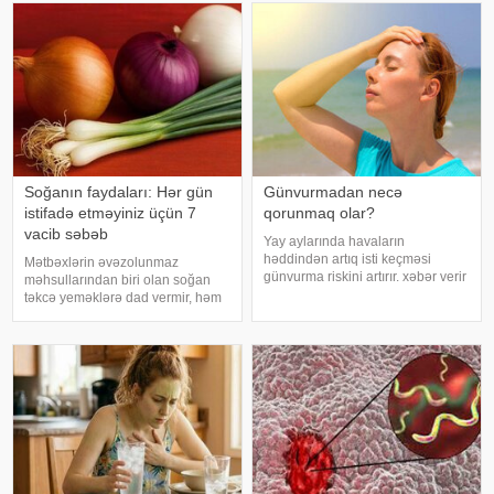
sonra duş qəbul etmək, hovuz
beynin gözlərdən və bədənin
kənarınd
hərəkətindən gələn siqnallar
arasındakı uyğunsuzluqda
Soğanın faydaları: Hər gün
Günvurmadan necə
istifadə etməyiniz üçün 7
qorunmaq olar?
vacib səbəb
Yay aylarında havaların
həddindən artıq isti keçməsi
Mətbəxlərin əvəzolunmaz
günvurma riskini artırır. xəbər verir
məhsullarından biri olan soğan
ki, xüsusilə uşaqlar, yaşlılar,
təkcə yeməklərə dad vermir, həm
xroniki xəstəliyi olan şəxslər və
də sağlamlıq üçün çoxsaylı
açıq havada çalışanlar daha
faydaları ilə seçilir. xəbər verir ki,
diqqətli olmalıdırlar.
tərkibindəki vitaminlər, minerallar
Günvurmadan qorunma
və antioksidantlar sayəsində soğa