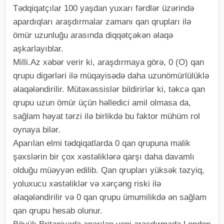
Tədqiqatçılar 100 yaşdan yuxarı fərdlər üzərində
apardıqları araşdırmalar zamanı qan qrupları ilə
ömür uzunluğu arasında diqqətçəkən əlaqə
aşkarlayıblar.
Milli.Az xəbər verir ki, araşdırmaya görə, 0 (O) qan
qrupu digərləri ilə müqayisədə daha uzunömürlülüklə
əlaqələndirilir. Mütəxəssislər bildirirlər ki, təkcə qan
qrupu uzun ömür üçün həlledici amil olmasa da,
sağlam həyat tərzi ilə birlikdə bu faktor mühüm rol
oynaya bilər.
Aparılan elmi tədqiqatlarda 0 qan qrupuna malik
şəxslərin bir çox xəstəliklərə qarşı daha davamlı
olduğu müəyyən edilib. Qan qrupları yüksək təzyiq,
yoluxucu xəstəliklər və xərçəng riski ilə
əlaqələndirilir və 0 qan qrupu ümumilikdə ən sağlam
qan qrupu hesab olunur.