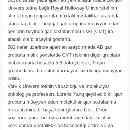
Böyük Britaniyada aparılan yeni araşdırmada London
Universitetinə bağlı Royal Holloway Universitetinin
alimləri qan qrupları ilə müxtəlif xəstəliklər arasında
əlaqə tapıblar. Tədqiqat qan qrupunu müəyyən edən
genlərin beyində qan laxtalanması riski (CVT) ilə
əlaqəli ola biləcəyini göstərib.
882 nəfər üzərində aparılan araşdırmada AB qan
qrupuna malik şəxslərdə CVT riskinin digər qruplara
nisbətən orta hesabla 5,6 dəfə yüksək, 0 qan
qrupunda isə bu riskin yarıbayarı az olduğu müəyyən
edilib.
Vorvik Universitetinin virusoloqu və molekulyar
onkologiya professoru Lorens Yanq qeyd edib ki, qan
qrupunu müəyyən edən molekullar qan laxtalanma
mexanizminə birbaşa təsir göstərə bilər. Onun
sözlərinə görə, hüceyrə membranındakı zülallar
ürək-damar xəstəliklərinə həssaslığı artıra və ya