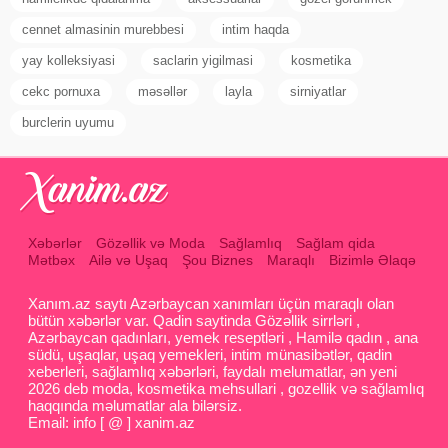
cennet almasinin murebbesi
intim haqda
yay kolleksiyasi
saclarin yigilmasi
kosmetika
cekc pornuxa
məsəllər
layla
sirniyatlar
burclerin uyumu
Xəbərlər
Gözəllik və Moda
Sağlamlıq
Sağlam qida
Mətbəx
Ailə və Uşaq
Şou Biznes
Maraqlı
Bizimlə Əlaqə
Xanım.az saytı Azərbaycan xanımları üçün maraqlı olan
bütün xəbərlər var. Qadin saytinda Gözəllik sirrləri ,
Azərbaycan qadınları, yemek reseptləri , Hamilə qadın , ana
südü, uşaqlar, uşaq yemekleri, intim münasibətlər, qadin
xeberleri, sağlamlıq xəbərləri, faydalı melumatlar, ən yeni
2026 deb moda, kosmetika mehsullari , gozellik və sağlamlıq
haqqında məlumatlar ala bilərsiz.
Email: info [ @ ] xanim.az