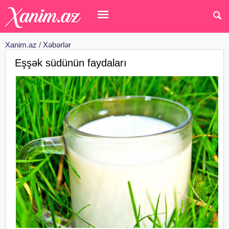
Xanim.az
/
Xəbərlər
Eşşək südünün faydaları