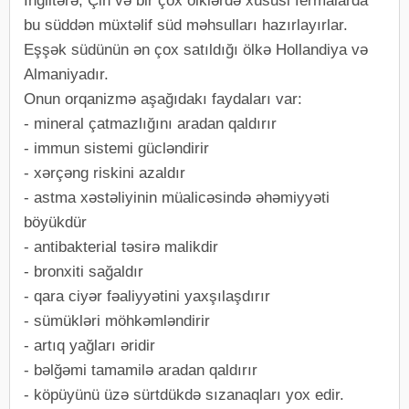
İngiltərə, Çin və bir çox ölklərdə xüsusi fermalarda
bu süddən müxtəlif süd məhsulları hazırlayırlar.
Eşşək südünün ən çox satıldığı ölkə Hollandiya və
Almaniyadır.
Onun orqanizmə aşağıdakı faydaları var:
- mineral çatmazlığını aradan qaldırır
- immun sistemi gücləndirir
- xərçəng riskini azaldır
- astma xəstəliyinin müalicəsində əhəmiyyəti
böyükdür
- antibakterial təsirə malikdir
- bronxiti sağaldır
- qara ciyər fəaliyyətini yaxşılaşdırır
- sümükləri möhkəmləndirir
- artıq yağları əridir
- bəlğəmi tamamilə aradan qaldırır
- köpüyünü üzə sürtdükdə sızanaqları yox edir.