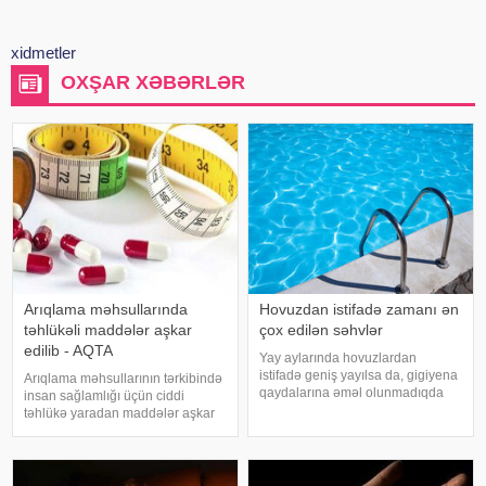
xidmetler
OXŞAR XƏBƏRLƏR
Arıqlama məhsullarında
Hovuzdan istifadə zamanı ən
təhlükəli maddələr aşkar
çox edilən səhvlər
edilib - AQTA
Yay aylarında hovuzlardan
istifadə geniş yayılsa da, gigiyena
Arıqlama məhsullarının tərkibində
qaydalarına əməl olunmadıqda
insan sağlamlığı üçün ciddi
müxtəlif infeksiyalara yoluxma
təhlükə yaradan maddələr aşkar
riski artır. xəbər verir ki, hovuza
edilib. xəbər verir ki, bunu
girməzdən əvvəl və çıxdıqdan
Azərbaycan Respublikasının Qida
sonra duş qəbul etmək, hovuz
Təhlükəsizliyi Agentliyinin (AQTA)
kənarınd
Qida təhlükəsizliyi şöbəsinin