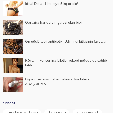
İdeal Dieta: 1 həftəyə 5 kq arıqla!
Qarazirə hər dərdin çarəsi olan bitki
Ən güclü təbii antibiotik: Udi hindi bitkisinin faydaları
Röyanın konsertinə biletlər rekord müddətdə satılıb
bitdi
Diş əti xəstəliyi diabet riskini artıra bilər -
ARAŞDIRMA
turlar.az
hamilelikde qidalanma
aksessuarlar
gozel gorunmek