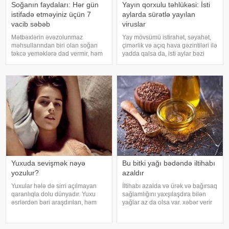
Soğanın faydaları: Hər gün
Yayın qorxulu təhlükəsi: İsti
istifadə etməyiniz üçün 7
aylarda sürətlə yayılan
vacib səbəb
viruslar
Mətbəxlərin əvəzolunmaz
Yay mövsümü istirahət, səyahət,
məhsullarından biri olan soğan
çimərlik və açıq hava gəzintiləri ilə
təkcə yeməklərə dad vermir, həm
yadda qalsa da, isti aylar bəzi
də sağlamlıq üçün çoxsaylı
virus infeksiyalarının yayılması
faydaları ilə seçilir. xəbər verir ki,
üçün əlverişli şərait yarada bilər.
tərkibindəki vitaminlər, minerallar
Buna səbəb təkcə yüksək
və antioksidantlar sayəsində soğa
temperatur deyil. Açıq havad
Yuxuda sevişmək nəyə
Bu bitki yağı bədəndə iltihabı
yozulur?
azaldır
Yuxular hələ də sirri açılmayan
İltihabı azalda və ürək və bağırsaq
qaranlıqla dolu dünyadır. Yuxu
sağlamlığını yaxşılaşdıra bilən
əsrlərdən bəri araşdırılan, həm
yağlar az da olsa var. xəbər verir
alimlərin, həm də mistika ilə
ki, kətan yağı ənənəvi olaraq
məşğul olanların cavabını tapmaq
işlədici və yara sağalması üçün
istədiyi tapmacadır. Fərqli və
istifadə edilən üyüdülmüş və