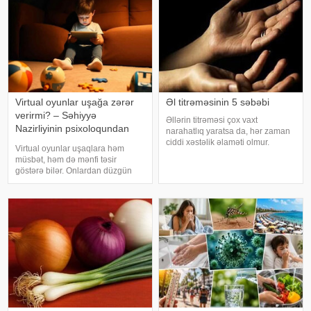
müdir
Virtual oyunlar uşağa zərər
Əl titrəməsinin 5 səbəbi
verirmi? – Səhiyyə
Əllərin titrəməsi çox vaxt
Nazirliyinin psixoloqundan
narahatlıq yaratsa da, hər zaman
tövsiyələr
ciddi xəstəlik əlaməti olmur.
Virtual oyunlar uşaqlara həm
Mütəxəssislərin sözlərinə görə,
müsbət, həm də mənfi təsir
bəzi hallarda bu vəziyyət gündəlik
göstərə bilər. Onlardan düzgün
faktorlarla bağlı olur və aradan
rejimdə istifadə edildikdə zehni
qalxa bilər. Fransız mətbuatın
inkişafı dəstəkləsə də, həddindən
artıq oynanılması fiziki və psixoloji
problemlərə səbəb ola bilər