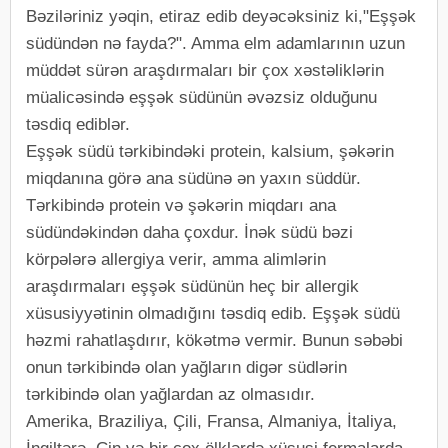
Bəziləriniz yəqin, etiraz edib deyəcəksiniz ki,"Eşşək
südündən nə fayda?". Amma elm adamlarının uzun
müddət sürən araşdırmaları bir çox xəstəliklərin
müalicəsində eşşək südünün əvəzsiz olduğunu
təsdiq ediblər.
Eşşək südü tərkibindəki protein, kalsium, şəkərin
miqdanına görə ana südünə ən yaxın süddür.
Tərkibində protein və şəkərin miqdarı ana
südündəkindən daha çoxdur. İnək südü bəzi
körpələrə allergiya verir, amma alimlərin
araşdırmaları eşşək südünün heç bir allergik
xüsusiyyətinin olmadığını təsdiq edib. Eşşək südü
həzmi rahatlaşdırır, kökətmə vermir. Bunun səbəbi
onun tərkibində olan yağların digər südlərin
tərkibində olan yağlardan az olmasıdır.
Amerika, Braziliya, Çili, Fransa, Almaniya, İtaliya,