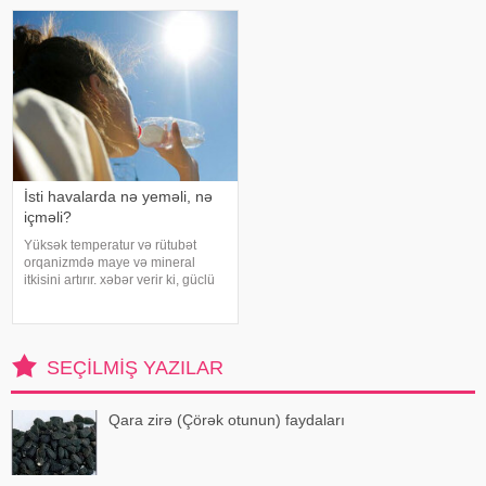
rəngarəng yuxular bəzən də
preslənmiş kətan toxumlarında
cinsəlikl
İsti havalarda nə yeməli, nə
içməli?
Yüksək temperatur və rütubət
orqanizmdə maye və mineral
itkisini artırır. xəbər verir ki, güclü
tərləmə nəticəsində yaranan su
və mineral çatışmazlığı huşun
itirilməsinə, başgicəllənmə və
ürəkbulanma kimi hallara səbəb
SEÇILMIŞ YAZILAR
ol
Qara zirə (Çörək otunun) faydaları