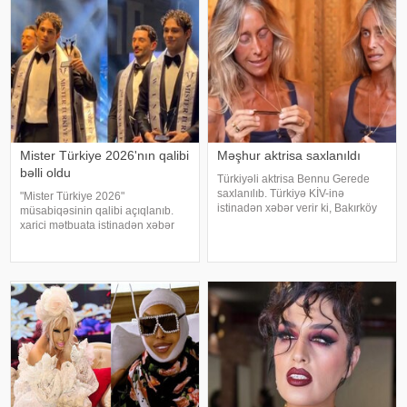
Mister Türkiye 2026'nın qalibi
Məşhur aktrisa saxlanıldı
bəlli oldu
Türkiyəli aktrisa Bennu Gerede
saxlanılıb. Türkiyə KİV-inə
"Mister Türkiye 2026"
istinadən xəbər verir ki, Bakırköy
müsabiqəsinin qalibi açıqlanıb.
Respublika Baş Prokurorluğu
xarici mətbuata istinadən xəbər
aktrisanın qatıldığı televiziya
verir ki, 30 iştirakçının mübarizə
proqramında səsləndirdiyi
apardığı finalda Rizenin Ardeşen
fikirlərlə bağlı "ədəbsizlik" ittiham
rayonundan olan Doğukan
Navdar birinci olaraq "Miste