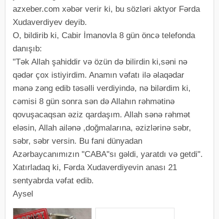
azxeber.com xəbər verir ki, bu sözləri aktyor Fərda
Xudaverdiyev deyib.
O, bildirib ki, Cabir İmanovla 8 gün öncə telefonda
danışıb:
"Tək Allah şahiddir və özün də bilirdin ki,səni nə
qədər çox istiyirdim. Anamın vəfatı ilə əlaqədar
mənə zəng edib təsəlli verdiyində, nə bilərdim ki,
cəmisi 8 gün sonra sən də Allahın rəhmətinə
qovuşacaqsan əziz qardaşım. Allah sənə rəhmət
eləsin, Allah ailənə ,doğmalarına, əzizlərinə səbr,
səbr, səbr versin. Bu fani dünyadan
Azərbaycanımızın "CABA"sı gəldi, yaratdı və getdi".
Xatırladaq ki, Fərda Xudaverdiyevin anası 21
sentyabrda vəfat edib.
Aysel