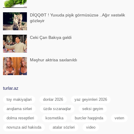
DİQQƏT ! Yuxuda pişik görmüsüzsə ..Ağır xəstəlik
gözləyir
Ceki Çan Bakıya gəldi
Məşhur aktrisa saxlanıldı
turlar.az
toy makiyajlari
donlar 2026
yaz geyimleri 2026
arıqlama sirləri
üzdə sızanaqlar
seksi geyim
dolma reseptleri
kosmetika
burcler haqqinda
veten
novruza aid hakisda
atalar sözləri
video