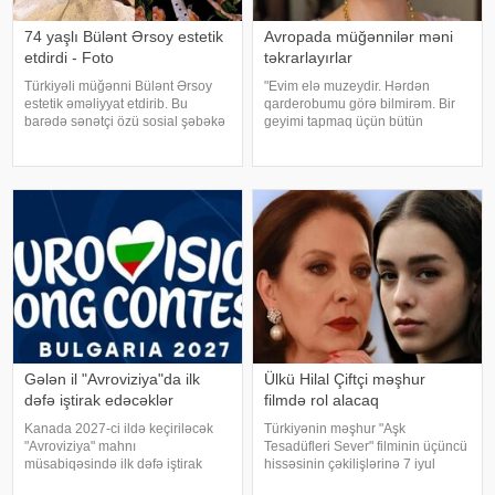
74 yaşlı Bülənt Ərsoy estetik
Avropada müğənnilər məni
etdirdi - Foto
təkrarlayırlar
Türkiyəli müğənni Bülənt Ərsoy
"Evim elə muzeydir. Hərdən
estetik əməliyyat etdirib. Bu
qarderobumu görə bilmirəm. Bir
barədə sənətçi özü sosial şəbəkə
geyimi tapmaq üçün bütün
hesabında məlumat verib. 74 yaşlı
qutuları, qarderobu boşaltmalı
ifaçı əməliyyatdan sonra
oluram. Evim aksessuarlarla da
paylaşdığı fotoya bunları qeyd
doludur". axşam.az-a istinadən
edib:. "Hörmətli izləyicilərim
bildirir ki, bu sözləri Əməkdar artis
Gələn il "Avroviziya"da ilk
Ülkü Hilal Çiftçi məşhur
dəfə iştirak edəcəklər
filmdə rol alacaq
Kanada 2027-ci ildə keçiriləcək
Türkiyənin məşhur "Aşk
"Avroviziya" mahnı
Tesadüfleri Sever" filminin üçüncü
müsabiqəsində ilk dəfə iştirak
hissəsinin çəkilişlərinə 7 iyul
edəcək. xəbər verir ki, bu barədə
tarixində start veriləcək. Türkiyə