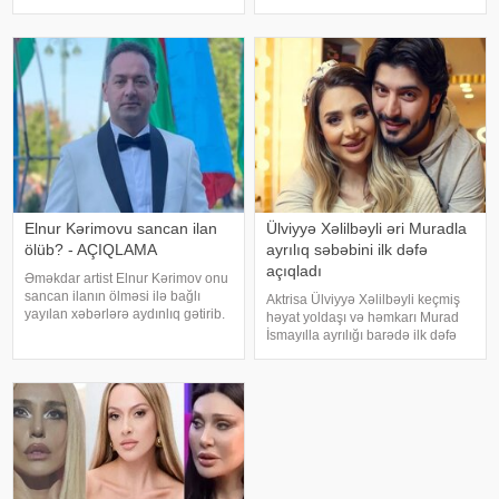
"Avroviziya"nın rəsmi saytı
mətbuatına istinadən xəbər verir
məlumat yayıb. Bildirilib ki,
ki, filmin baş rollarında Mehmet
Kanada 2015-ci ildə yarışmay
Günsür və Devrim Özka
Elnur Kərimovu sancan ilan
Ülviyyə Xəlilbəyli əri Muradla
ölüb? - AÇIQLAMA
ayrılıq səbəbini ilk dəfə
açıqladı
Əməkdar artist Elnur Kərimov onu
sancan ilanın ölməsi ilə bağlı
Aktrisa Ülviyyə Xəlilbəyli keçmiş
yayılan xəbərlərə aydınlıq gətirib.
həyat yoldaşı və həmkarı Murad
Sənətçi bu barədə "Xəzər axşamı"
İsmayılla ayrılığı barədə ilk dəfə
verilişində danışıb. "Üç günə
ətraflı açıqlama verib. Aktrisa bu
yaxındır ki, bu barədə heç kimə
barədə Nail Naiboğlunun
açıqlama verməmişəm
"YouTube" kanalında yayımlanan
müsahibəsində danışıb