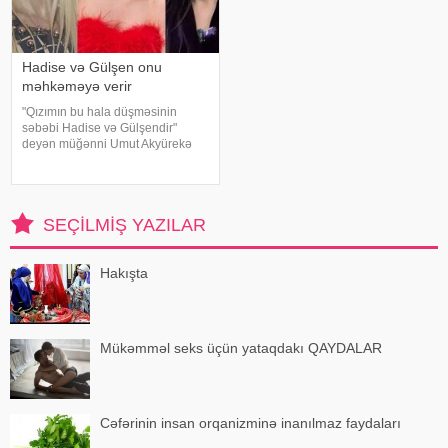
Hadise və Gülşen onu
məhkəməyə verir
"Qızımın bu hala düşməsinin
səbəbi Hadise və Gülşendir"
deyən müğənni Umut Akyürekə
Gülşen və Hadise məhkəmə
iddiası qaldırıblar. Hadise və
Gülşeni hədəf alan açıqlamalarını
davam etdirən Akyürek "Mən
SEÇILMIŞ YAZILAR
Hadisən
Hakışta
Mükəmməl seks üçün yataqdakı QAYDALAR
Cəfərinin insan orqanizminə inanılmaz faydaları