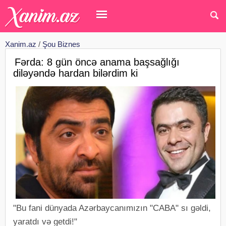
Xanim.az
/
Şou Biznes
Fərda: 8 gün öncə anama başsağlığı
diləyəndə hardan bilərdim ki
"Bu fani dünyada Azərbaycanımızın "CABA" sı gəldi,
yaratdı və getdi!"