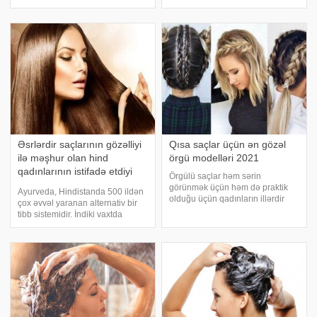
yaxşılaşdırır, saçların tökülməsini
hesabsız sağlamlıq faydasına
və saçların yağlılığını azaldır, baş
malik olacaq, həm də gözəllik
dərisinə müsbət təsir edir.
rutininizin ayrılmaz bir hissəsinə
Saçlarınız
çevriləcək. İşdə bir çox məşhur
adları
Əsrlərdir saçlarının gözəlliyi
Qısa saçlar üçün ən gözəl
ilə məşhur olan hind
örgü modelləri 2021
qadınlarının istifadə etdiyi
Örgülü saçlar həm sərin
qədim saç baxımı sirləri
görünmək üçün həm də praktik
Ayurveda, Hindistanda 500 ildən
olduğu üçün qadınların illərdir
çox əvvəl yaranan alternativ bir
istifadə etdikləri üslubdur. Qısa
tibb sistemidir. İndiki vaxtda
saçların işdə, ofisdə, məktəbdə,
saçlarımız tez -tez zədələnir və
toyda, xüsusi yeməklərdə və
sağlam saçlara sahib olmaq üçün
digər bir çox sahələrdə istifadə
ən son gözəllik məhsullarını
edilə bilə
alırıq. Ancaq yüzlərlə dollar
xərcləmə