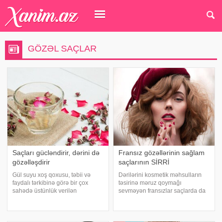
GÖZƏL SAÇLAR
Saçları gücləndirir, dərini də
Fransız gözəllərinin sağlam
gözəlləşdirir
saçlarının SİRRİ
Gül suyu xoş qoxusu, təbii və
Dərilərini kosmetik məhsulların
faydalı tərkibinə görə bir çox
təsirinə məruz qoymağı
sahədə üstünlük verilən
sevməyən fransızlar saçlarda da
məhsuldur. . qafqazinfo-ya
eyni prinsip üzrə hərəkət edir.
istinadən xəbər verir ki, qida,
Belə görünür ki, fransız qızları
kosmetika, tibb, tibb və əczaçılıq
təbii gözəlliyi heç nəyə dəyişmək