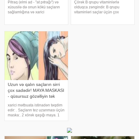
Pitraq (elmi ad - "at pıtrağı") və
Çörək B qrupu vitaminlərlə
xüsusilə də onun kökü saçların
olduqca zəngindir. B qrupu
sağlamlığına və xarici
vitaminləri saçlar üçün çox
görünüşünə çox müsbət təsir edir
xeyirlidir - saçların strukturunu
- saçları bərpa edir,
yaxşılaşdırır, saçların tökülməsini
möhkəmləndirir, saçların
və saçların yağlılığını azaldır, baş
uzanmasını sürətləndirir,
dərisinə müsbət təsir edir.
tökülməsini azaldır
Saçlarınız
Uzun və qalın saçların sirri
çox sadədir! MAYA MASKASI
- qüsursuz gözəlliyin tək
çarəsi!
xarici mətbuata istinadən təqdim
edir: . Saçların tez uzanması üçün
maska:. 2 xörək qaşığı maya. 1
desert qaşığı ilıq su. 2 xörək
qaşığı soğan suyu. 1 xörək qaşığı
badam yağı. 1 xörək qaşığı
qaraçörəkotu yağı. Hazırlanmas