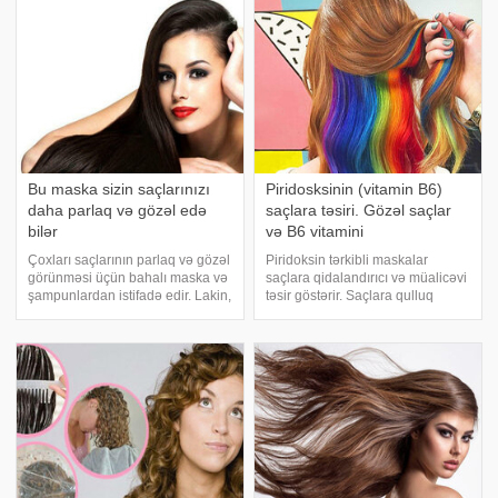
kimi bir çox sektorda istifadə
fikrində deyil. . oxucuları fransı
olunur. Gü
Bu maska sizin saçlarınızı
Piridosksinin (vitamin B6)
daha parlaq və gözəl edə
saçlara təsiri. Gözəl saçlar
bilər
və B6 vitamini
Çoxları saçlarının parlaq və gözəl
Piridoksin tərkibli maskalar
görünməsi üçün bahalı maska və
saçlara qidalandırıcı və müalicəvi
şampunlardan istifadə edir. Lakin,
təsir göstərir. Saçlara qulluq
bunun müvəqqəti olduqğundan
vasitələrindən söhbət getdikdə
xəbərləri olmur. Kimyəvi
piridoksin maskalarının tayı-
vasitələrlə hazırlanmış saç
bərabəri olmadığı qeyd edilir.
masklarının tərkibində sulfat və
Pridoksin (adermin) B qrup
parabe
vitaminlər