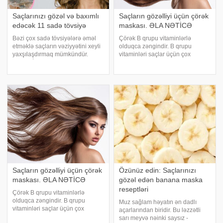
Saçlarınızı gözəl və baxımlı
Saçların gözəlliyi üçün çörək
edəcək 11 sadə tövsiyə
maskası. ƏLA NƏTİCƏ
Bəzi çox sadə tövsiyələrə əməl
Çörək B qrupu vitaminlərlə
etməklə saçların vəziyyətini xeyli
olduqca zəngindir. B qrupu
yaxşılaşdırmaq mümkündür.
vitaminləri saçlar üçün çox
xarici KİV-lərə istinadla
xeyirlidir - saçların strukturunu
mütəxəssislərin saçlara qulluqla
yaxşılaşdırır, saçların tökülməsini
bağlı olan sadə tövsiyələrini sizə
və saçların yağlılığını azaldır, baş
təqdim edir. 1. Saçlarınızı
dərisinə müsbət təsir edir.
yatmazda
Saçlarınız
Saçların gözəlliyi üçün çörək
Özünüz edin: Saçlarınızı
maskası. ƏLA NƏTİCƏ
gözəl edən banana maska ​​
reseptləri
Çörək B qrupu vitaminlərlə
olduqca zəngindir. B qrupu
Muz sağlam həyatın ən dadlı
vitaminləri saçlar üçün çox
açarlarından biridir. Bu ləzzətli
xeyirlidir - saçların strukturunu
sarı meyvə nəinki saysız -