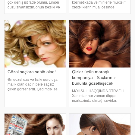
çox geniş istifadə olunur. Limon
kosmetikada və minlərlə müxtəlif
duzu ziyansızdır, onun toksiki və
xəstəliklərin müalicəsində
s. ziyanlı xüsusiyyətləri yoxdur.
dərman kimi işlədilib. Əzvayın
Limon duzu kosmetologiyada da
müalicəvi əhəmiyyəti onun şirəli,
çox geniş istifadə olunur. Bu ucuz
qidalandırıcı maddələrlə zəngin
vasitə dəriyə çox müsbə
olan yarpaqlarındadır. xəbər verir
ki, tərkib
Gözəl saçlara sahib olaq!
Qizlar üçün maraqlı
kompaniya - Saçlarınız
Ən gözəl üzə və fiziki quruluşa
bununla gözəlləşəcək
malik olan qadın belə saçsız
çirkin görsənərdi. Qədimdə isə
MƏHSUL HAQQINDA ƏTRAFLI.
saç həm də təmizlik, paklıq
Xanımlar hər zaman diqqət
nümunəsi kimi əhəmiyyət kəsb
mərkəzində olmağı sevirlər.
edirdi. Çağdaş dövr
Bunun üçün saçlar önəmli rol
qadınlarımıza istənilən şəkildə
oynayır. Saçlarınızın daimi
saça malik olmaq imkan
baxımlı olması üçün syatı buran
və düzləşdirən saç fenlərinin
ucuz qiymətdə satışın