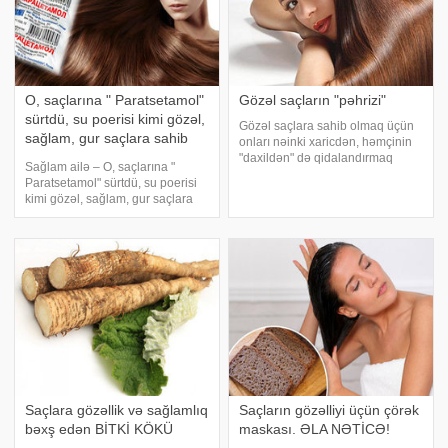
O, saçlarına " Paratsetamol"
Gözəl saçların "pəhrizi"
sürtdü, su poerisi kimi gözəl,
Gözəl saçlara sahib olmaq üçün
sağlam, gur saçlara sahib
onları nəinki xaricdən, həmçinin
oldu
"daxildən" də qidalandırmaq
Sağlam ailə – O, saçlarına "
lazımdır. Rasionunuzda
Paratsetamol" sürtdü, su poerisi
müntəzəm olaraq aşağıdakı
kimi gözəl, sağlam, gur saçlara
məhsullar olmalıdır: balıq, toyuq
sahib oldu. O, saçlarına "
əti, yağsız ət, toyuq və ya bildirçi
Paratsetamol" sürtdü, su poerisi
kimi gözəl, sağlam, gur saçlara
sahib oldu. Sa
Saçlara gözəllik və sağlamlıq
Saçların gözəlliyi üçün çörək
bəxş edən BİTKİ KÖKÜ
maskası. ƏLA NƏTİCƏ!