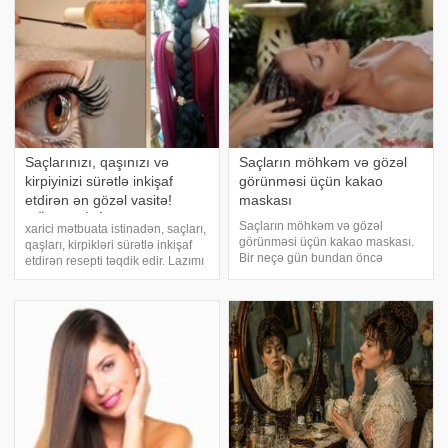
Saçlarınızı, qaşınızı və
Saçların möhkəm və gözəl
kirpiyinizi sürətlə inkişaf
görünməsi üçün kakao
etdirən ən gözəl vasitə!
maskası
GÖZLƏRİNİZƏ
Saçların möhkəm və gözəl
xarici mətbuata istinadən, saçları,
İNANMAYACAQSINIZ! +
görünməsi üçün kakao maskası.
qaşları, kirpikləri sürətlə inkişaf
VİDEO
Bir neçə gün bundan öncə
etdirən resepti təqdik edir. Lazımı
çoxdan görmədiyim rəfiqəmlə
vəsaitlər:. 1 ç.q aloe vera geli. 1
görüşmüşdüm. Rəfiqəmin həmişə
ç.q gənəgərçək yağı. 1 kapsula
gözəl qara və uzun saçları olub.
vitamin E. Hazırlanma qaydası
Amma bu dəfə saçları daha gur,
video da asanlıql
daha gözəl və canl