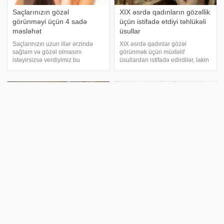
Saçlarınızın gözəl
XIX əsrdə qadınların gözəllik
görünməyi üçün 4 sadə
üçün istifadə etdiyi təhlükəli
məsləhət
üsullar
Saçlarınızın uzun illər ərzində
XIX əsrdə qadınlar gözəl
sağlam və gözəl olmasını
görünmək üçün müxtəlif
istəyirsizsə verdiyimiz bu
üsullardan istifadə edirdilər, lakin
məsləhətlərə əməl edin. 1.
həmin dövrdə kosmetikanın
Havalandırıcılardan istifadə edin:.
tərkibi bu günlə müqayisədə xeyli
Saç tipinizə uyğun
təhlükəli idi. Elmi biliklərin kifayət
havalandırıcılar seçin. Bu cür
qədər inkişaf etməməsi
havalandırıcılar 20-30 dəqiq
səbəbindən bi
Bu məhsullar qadını
Qadınların gözəllik uğrunda
gözəlləşdirir - Dietoloq
fədakarlıqları: azadlıq, yoxsa
AÇIQLADI
təzyiq?
Bu məhsullar qan damarları, saç
Qədim zamanlardan bu günədək
və dəri üçün faydalıdır, gəncliyi və
qadın gözəlliyi müxtəlif dövrlərdə
gözəlliyi qorumağa kömək edir.
fərqli anlayışlarla qiymətləndirilib.
Qadınlar üçün qidalanma
Zaman keçdikcə dəyişən gözəllik