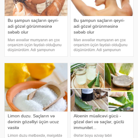
Bu şampun saçların qeyri-
Bu şampun saçların qeyri-
adi gözəl görünməsinə
adi gözəl görünməsinə
səbəb olur
səbəb olur
Mən əvvəllər mumyanın ən çox
Mən əvvəllər mumyanın ən çox
orqanizm üçün faydalı olduğunu
orqanizm üçün faydalı olduğunu
düşünürdüm. Adi şampunun
düşünürdüm. Adi şampunun
saçlar üçün bu qədər faydalı
saçlar üçün bu qədər faydalı
olduğu heç ağlıma da gəlməzdi.
olduğu heç ağlıma da gəlməzdi.
Bu şampun saçlarda olan bütün
Bu şampun saçlarda olan bütün
problemlərin həll olmasına səbəb
problemlərin həll olmasına səbəb
olur. Belə ki
olur. Belə ki
Limon duzu. Saçların və
Aloenin müalicəvi gücü -
dərinin gözəlliyi üçün ucuz
gözəl dəri və saçlar, güclü
vasitə
immunitet...
Limon duzu mətbəxdə, məişətdə
Əsrlər boyu əzvay təbii