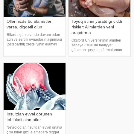
Əllərinizdə bu əlamətlər
Toyuq ətinin yaratdığı ciddi
varsa, diqqətli olun
risklər: Alimlərdən yeni
araşdırma
Əllərdə gün ərzində davam edən
ağrı və sərtlik oynaqların aşınması
Oksford Universitetinin alimləri
(osteoartrit) xəstəliyinin əlaməti
sənaye üsulu ilə fəaliyyət
ola bilər. Bu xəstəlik oynaqları
göstərən quşçuluq fermalarının
qoruyan qığırdağın zamanla
təhlükəli bakteriyaların yayılması
nazilməsi və aşınması nəticəsində
baxımından ciddi risk daşıya
yaranır. xəbər verir ki
biləcəyini bildiriblər. xəbər verir ki,
araşdırma zamanı son 45 i
İnsultdan əvvəl görünən
təhlükəli əlamətlər
Nevroloqlar insultdan əvvəl ortaya
çıxa bilən gizli əlamətlərə diqqət