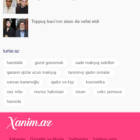
Toppuş bacı'nın atası da vəfat etdi
turlar.az
hamiləlik
gozel gorunmek
sade makiyaj sekilleri
qarasin qizlar ucun makiyaj
tanınmış qadın simalar
sərxan kərəmoğlu
qadın və kişi
kosmetika
naz mila
novruz hakistasi
insan
cekc pornuxa
haxisda
Xəbərlər
Gözəllik və Moda
Sağlamlıq
Sağlam qida