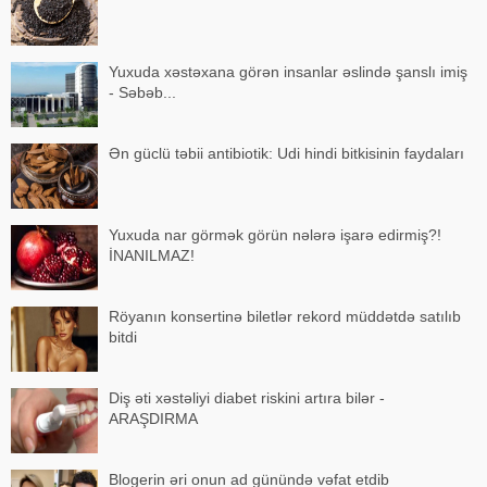
Yuxuda xəstəxana görən insanlar əslində şanslı imiş
- Səbəb...
Ən güclü təbii antibiotik: Udi hindi bitkisinin faydaları
Yuxuda nar görmək görün nələrə işarə edirmiş?!
İNANILMAZ!
Röyanın konsertinə biletlər rekord müddətdə satılıb
bitdi
Diş əti xəstəliyi diabet riskini artıra bilər -
ARAŞDIRMA
Blogerin əri onun ad günündə vəfat etdib