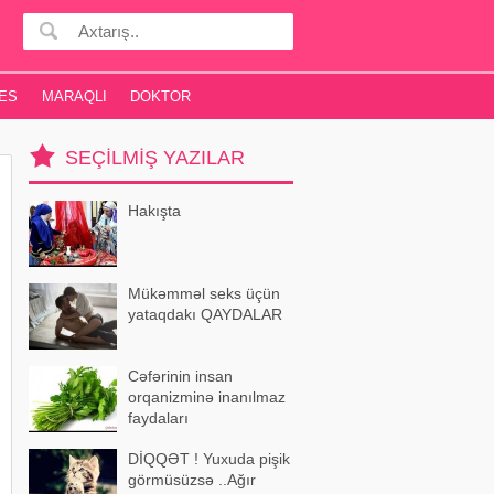
ES
MARAQLI
DOKTOR
SEÇILMIŞ YAZILAR
Hakışta
Mükəmməl seks üçün
yataqdakı QAYDALAR
Cəfərinin insan
orqanizminə inanılmaz
faydaları
DİQQƏT ! Yuxuda pişik
görmüsüzsə ..Ağır