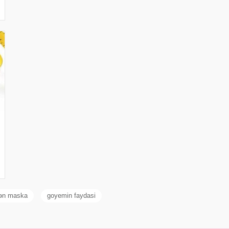
rən maska
goyemin faydasi