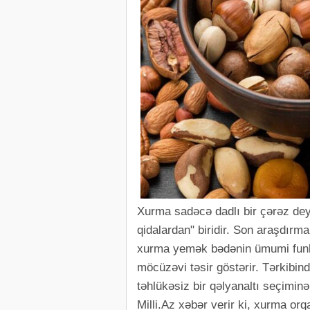
Xurma sadəcə dadlı bir çərəz deyi
qidalardan" biridir. Son araşdırm
xurma yemək bədənin ümumi funk
möcüzəvi təsir göstərir. Tərkibin
təhlükəsiz bir qəlyanaltı seçiminə 
Milli.Az xəbər verir ki, xurma o