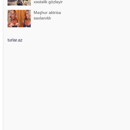
xəstəlik gözləyir
Məşhur aktrisa
saxlanıldı
turlar.az