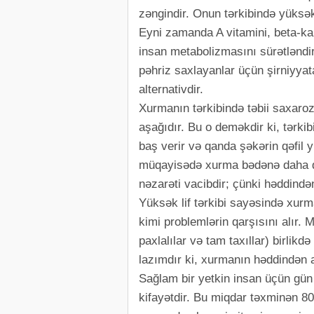
zəngindir. Onun tərkibində yüksə
Eyni zamanda A vitamini, beta-ka
insan metabolizmasını sürətləndi
pəhriz saxlayanlar üçün şirniyyat
alternativdir.
Xurmanın tərkibində təbii saxaroz
aşağıdır. Bu o deməkdir ki, tərki
baş verir və qanda şəkərin qəfil y
müqayisədə xurma bədənə daha da
nəzarəti vacibdir; çünki həddindən
Yüksək lif tərkibi sayəsində xurm
kimi problemlərin qarşısını alır. M
paxlalılar və tam taxıllar) birlik
lazımdır ki, xurmanın həddindən ar
Sağlam bir yetkin insan üçün gü
kifayətdir. Bu miqdar təxminən 80