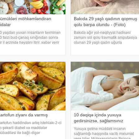
ümükləri möhkəmləndirən
Bakıda 29 yaşlı qadının qopmuş
idalar
qolu bərpa olundu - (Foto)
0 yaşdan yuxarı insanların təxminən
Bakıda ağır yol-nəqliyyat hadisəsi
0 faizi bud-çanaq sınığından sonra
zamanı sol qolu travmatik amputasiya
ir il ərzində həyatını itirir. xəbər verir
olunan 29 yaşlı qadın uğurla
i, bu səbəbdən sümüklərin
əməliyyat edilib. xəbər verir ki,
öhkəmliyini qorumaq və sınıq riskini
hadisədən sonra zərərçəkən Səhiyyə
zaltmaq üçün kalsium, D vitamini,
Nazirliyi Akademik M.A.Topçubaşov
ülal
adına Elmi Cərrahiyy
artofun ziyanı da varmış
10 dəqiqə içində yuxuya
gedirsinizsə, sağlamsınız
artofun həddindən artıq istehlakı 2-ci
ip şəkərli diabet və maddələr
Yuxuya getmə müddəti insanın
übadiləsi ilə bağlı digər
sağlamlığı haqqında vacib məlumat
ozğunluqların yaranma riskini artıra
verə bilər. Mütəxəssislərin fikrincə,