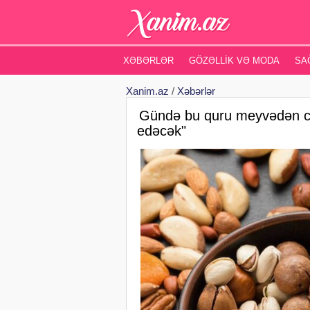
XƏBƏRLƏR
GÖZƏLLIK VƏ MODA
SA
Xanim.az
/
Xəbərlər
Gündə bu quru meyvədən cəm
edəcək"