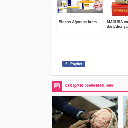
f
Paylaş
OXŞAR XƏBƏRLƏR