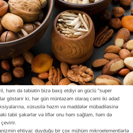
l, həm də təbiətin bizə bəxş etdiyi ən güclü "super
alar göstərir ki, hər gün müntəzəm olaraq cəmi iki ədəd
siyalarına, xüsusilə həzm və maddələr mübadiləsinə
dəki təbii şəkərlər və liflər onu həm sağlam, həm də
çevirir.
rqanizmin ehtiyac duyduğu bir çox mühüm mikroelementlərlə