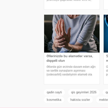
b
insult bəzi hallarda qəfil baş vermir və
t
beyin günlər, hətta həftələr əvvəl
g
müəyyən siqnallar verə bilər. Lakin b
Əllərinizdə bu əlamətlər varsa,
S
diqqətli olun
m
Əllərdə gün ərzində davam edən ağrı
G
və sərtlik oynaqların aşınması
d
(osteoartrit) xəstəliyinin əlaməti ola
p
bilər. Bu xəstəlik oynaqları qoruyan
k
qığırdağın zamanla nazilməsi və
t
aşınması nəticəsində yaranır. xəbər
s
verir ki
o
qadin sayti
qis geyimləri 2026
q
kosmetika
hakista sozler
mekte