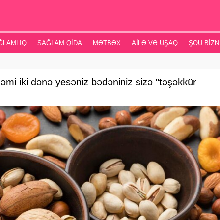
ĞLAMLIQ
SAĞLAM QIDA
MƏTBƏX
AILƏ VƏ UŞAQ
ŞOU BIZN
i iki dənə yesəniz bədəniniz sizə "təşəkkür