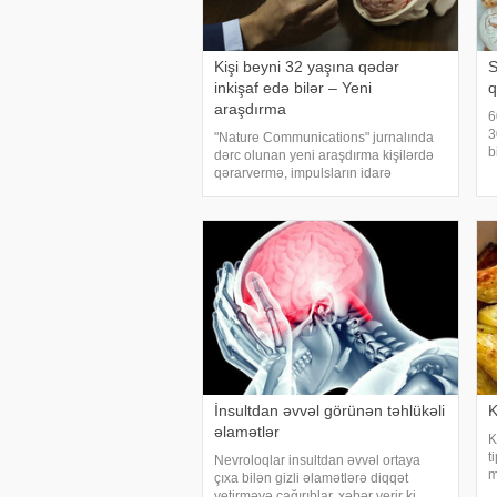
Kişi beyni 32 yaşına qədər
S
inkişaf edə bilər – Yeni
q
araşdırma
6
3
"Nature Communications" jurnalında
b
dərc olunan yeni araşdırma kişilərdə
k
qərarvermə, impulsların idarə
m
olunması və risk qiymətləndirilməsinə
a
cavabdeh olan beyin nahiyələrinin
z
orta hesabla 32 yaşına qədər inkişa
İnsultdan əvvəl görünən təhlükəli
K
əlamətlər
K
t
Nevroloqlar insultdan əvvəl ortaya
m
çıxa bilən gizli əlamətlərə diqqət
p
yetirməyə çağırıblar. xəbər verir ki,