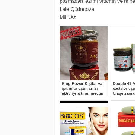
pozmadan lazımi vitamin və miner
Lalə Qüdrətova
Milli.Az