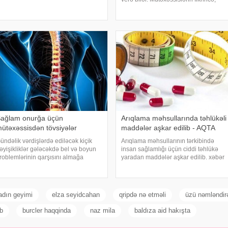
ilər. Bu nəticəyə kartofun sağlamlığa
ideal vaxt 10-20 dəqiqədir. xəbər verir
əsirini araşdıran yapon alimləri
ki, davranış yönümlü yuxu təbabəti
əliblər. -
üzrə mütəxəssis Mişel Drerupun
sözlərinə görə
ağlam onurğa üçün
Arıqlama məhsullarında təhlükəli
ütəxəssisdən tövsiyələr
maddələr aşkar edilib - AQTA
ündəlik vərdişlərdə ediləcək kiçik
Arıqlama məhsullarının tərkibində
əyişikliklər gələcəkdə bel və boyun
insan sağlamlığı üçün ciddi təhlükə
roblemlərinin qarşısını almağa
yaradan maddələr aşkar edilib. xəbər
ömək edə bilər. xəbər verir ki,
verir ki, bunu Azərbaycan
ürkiyəli professor Turgut Akgülün
Respublikasının Qida Təhlükəsizliyi
özlərinə görə, düzgün duruş
Agentliyinin (AQTA) Qida təhlükəsizliyi
nurğanın sağlam qalmasınd
şöbəsinin müdir
adın geyimi
elza seyidcahan
qripdə nə etməli
üzü nəmləndi
b
burcler haqqinda
naz mila
baldıza aid hakışta