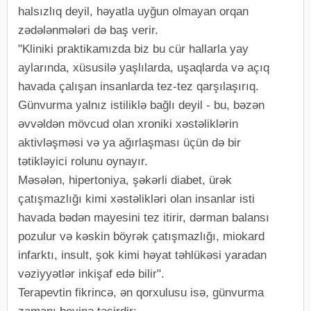
halsızlıq deyil, həyatla uyğun olmayan orqan
zədələnmələri də baş verir.
"Kliniki praktikamızda biz bu cür hallarla yay
aylarında, xüsusilə yaşlılarda, uşaqlarda və açıq
havada çalışan insanlarda tez-tez qarşılaşırıq.
Günvurma yalnız istiliklə bağlı deyil - bu, bəzən
əvvəldən mövcud olan xroniki xəstəliklərin
aktivləşməsi və ya ağırlaşması üçün də bir
tətikləyici rolunu oynayır.
Məsələn, hipertoniya, şəkərli diabet, ürək
çatışmazlığı kimi xəstəlikləri olan insanlar isti
havada bədən mayesini tez itirir, dərman balansı
pozulur və kəskin böyrək çatışmazlığı, miokard
infarktı, insult, şok kimi həyat təhlükəsi yaradan
vəziyyətlər inkişaf edə bilir".
Terapevtin fikrincə, ən qorxulusu isə, günvurma