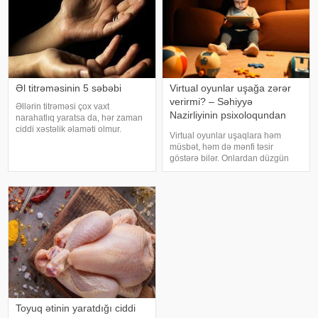
Əl titrəməsinin 5 səbəbi
Virtual oyunlar uşağa zərər
verirmi? – Səhiyyə
Əllərin titrəməsi çox vaxt
Nazirliyinin psixoloqundan
narahatlıq yaratsa da, hər zaman
tövsiyələr
ciddi xəstəlik əlaməti olmur.
Virtual oyunlar uşaqlara həm
Mütəxəssislərin sözlərinə görə,
müsbət, həm də mənfi təsir
bəzi hallarda bu vəziyyət gündəlik
göstərə bilər. Onlardan düzgün
faktorlarla bağlı olur və aradan
rejimdə istifadə edildikdə zehni
qalxa bilər. Fransız mətbuatın
inkişafı dəstəkləsə də, həddindən
artıq oynanılması fiziki və psixoloji
problemlərə səbəb ola bilər
Toyuq ətinin yaratdığı ciddi