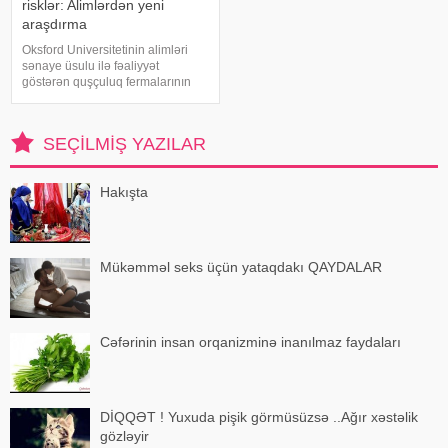
risklər: Alimlərdən yeni
araşdırma
Oksford Universitetinin alimləri
sənaye üsulu ilə fəaliyyət
göstərən quşçuluq fermalarının
təhlükəli bakteriyaların yayılması
baxımından ciddi risk daşıya
biləcəyini bildiriblər. xəbər verir ki,
SEÇILMIŞ YAZILAR
araşdırma zamanı son 45 i
Hakışta
Mükəmməl seks üçün yataqdakı QAYDALAR
Cəfərinin insan orqanizminə inanılmaz faydaları
DİQQƏT ! Yuxuda pişik görmüsüzsə ..Ağır xəstəlik
gözləyir