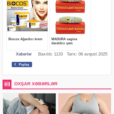
Xəbərlər
Baxılıb: 1133 Tarix: 06 avqust 2025
f
Paylaş
OXŞAR XƏBƏRLƏR