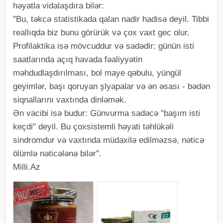
həyatla vidalaşdıra bilər:
"Bu, təkcə statistikada qalan nadir hadisə deyil. Tibbi
reallıqda biz bunu görürük və çox vaxt gec olur.
Profilaktika isə mövcuddur və sadədir: günün isti
saatlarında açıq havada fəaliyyətin
məhdudlaşdırılması, bol maye qəbulu, yüngül
geyimlər, başı qoruyan şlyapalar və ən əsası - bədən
siqnallarını vaxtında dinləmək.
Ən vacibi isə budur: Günvurma sadəcə "başım isti
keçdi" deyil. Bu çoxsistemli həyati təhlükəli
sindromdur və vaxtında müdaxilə edilməzsə, nəticə
ölümlə nəticələnə bilər".
Milli.Az