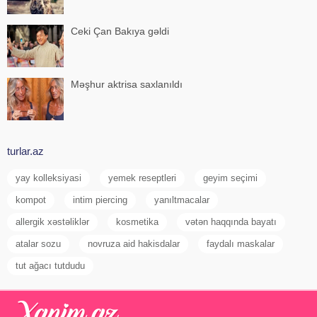
Ceki Çan Bakıya gəldi
Məşhur aktrisa saxlanıldı
turlar.az
yay kolleksiyasi
yemek reseptleri
geyim seçimi
kompot
intim piercing
yanıltmacalar
allergik xəstəliklər
kosmetika
vətən haqqında bayatı
atalar sozu
novruza aid hakisdalar
faydalı maskalar
tut ağacı tutdudu