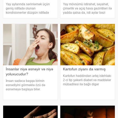
Yay aylarında sərinləmək üçün
Yay mövsümü istirahət, səyahət,
geniş istifadə olunan
çimərlik və açıq hava gəzintiləri ilə
kondisionerlər düzgün istifadə
yadda qalsa da, isti aylar bəzi
edilmədikdə müxtəlif sağlamlıq
virus infeksiyalarının yayılması
problemlərinə səbəb ola bilər.
üçün əlverişli şərait yarada bilər.
xəbər verir ki, ani temperatur
Buna səbəb təkcə yüksək
dəyişiklikləri, quru hava və
temperatur deyil. Açıq havad
baxımsız kondisionerlərd
İnsanlar niyə əsnəyir və niyə
Kartofun ziyanı da varmış
yoluxucudur?
Kartofun həddindən artıq istehlakı
2-ci tip şəkərli diabet və maddələr
İnsan sadəcə başqa birinin
mübadiləsi ilə bağlı digər
əsnədiyini görməklə özü də
pozğunluqların yaranma riskini
əsnəməyə başlaya bilər.
artıra bilər. Bu nəticəyə kartofun
Maraqlıdır ki, bu qəribə təsir bəzi
sağlamlığa təsirini araşdıran
heyvanlarda da müşahidə olunur.
yapon alimləri gəliblər. -
xarici mediaya istinadən xəbər
verir ki, əsnəmək insan
orqanizminin ən adi