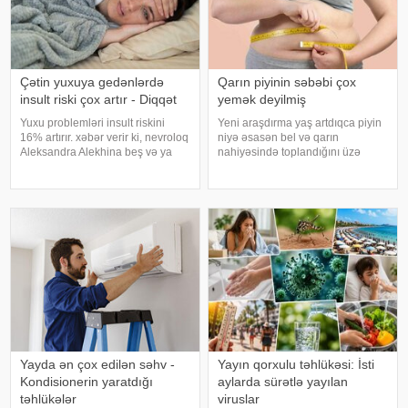
Çətin yuxuya gedənlərdə
Qarın piyinin səbəbi çox
insult riski çox artır - Diqqət
yemək deyilmiş
Yuxu problemləri insult riskini
Yeni araşdırma yaş artdıqca piyin
16% artırır. xəbər verir ki, nevroloq
niyə əsasən bel və qarın
Aleksandra Alekhina beş və ya
nahiyəsində toplandığını üzə
daha çox yuxu pozğunluğu
çıxarıb. Bir çox insan yaşlandıqca
simptomundan əziyyət çəkən
çəkisi demək olar ki, dəyişməsə
insanlarda insult riskinin ikiqat
də, qarın nahiyəsinin böyüdüyünü
artdığını deyib. İnsult ciddi və
müşahidə edir. Bu isə təkcə esteti
həyat
Yayda ən çox edilən səhv -
Yayın qorxulu təhlükəsi: İsti
Kondisionerin yaratdığı
aylarda sürətlə yayılan
təhlükələr
viruslar