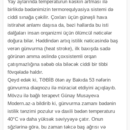
Yay aylarında temperaturun kəskin artması ilə
birlikdə bədənimizin termorequlyasiya sistemi də
ciddi sınağa çəkilir. Çoxları üçün günəşli hava
istirahət anlamı daşısa da, bəzi hallarda bu isti
dalğaları insan orqanizmi üçün ölümcül nəticələr
doğura bilər. Həddindən artıq istilik nəticəsində baş
verən günvurma (heat stroke), ilk baxışda sadə
görünən amma əslində çoxsistemli orqan
çatışmazlığına səbəb ola biləcək ciddi bir tibbi
fövqəladə haldır.
Qeyd edək ki, TƏBİB ötən ay Bakıda 53 nəfərin
günvurma diaqnozu ilə müraciət etdiyini açıqlayıb.
Mövzu ilə bağlı terapevt Günay Musayeva
Modern.az-a bildirib ki, günvurma zamanı bədənin
istilik tənzimi pozulur və daxili bədən temperaturu
40°C və daha yüksək səviyyəyə çatır. Onun
sğzlərinə görə, bu zaman təkcə baş ağrısı və