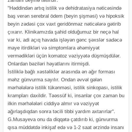
zamanı beyinə təsirdir:
"Həddindən artıq istilik və dehidratasiya nəticəsində
baş verən serebral ödem (beyin şişməsi) və hipoksik
beyin zədəsi çox vaxt geridönməz nəticələrə gətirib
çıxarır. Klinikamızda şahid olduğumuz bir neçə hal
var ki, adi açıq havada işləyən gənc şəxslər sadəcə
maye itirdikləri və simptomlara əhəmiyyət
vermədikləri üçün komatoz vəziyyətə düşmüşdülər.
Onlardan bəziləri həyatlarını itirmişdi.
İstiliklə bağlı xəstəliklər arasında ən ağır forması
məhz günvurma sayılır. Ondan əvvəl gələn
mərhələlərə istilik tükənməsi, istilik sinkopası, istilik
krampları daxildir. Təəssüf ki, insanlar çox zaman bu
ilkin mərhələləri ciddiyə almır və vəziyyət
ağırlaşdıqdan sonra təcili tibbi yardım axtarırlar".
G.Musayeva onu da diqqətə çatdırıb ki, günvurma
qısa müddətdə inkişaf edə və 1-2 saat ərzində insanı