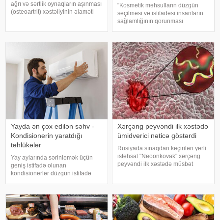
ağrı və sərtlik oynaqların aşınması
"Kosmetik məhsulların düzgün
(osteoartrit) xəstəliyinin əlaməti
seçilməsi və istifadəsi insanların
ola bilər. Bu xəstəlik oynaqları
sağlamlığının qorunması
qoruyan qığırdağın zamanla
baxımından mühüm əhəmiyyət
nazilməsi və aşınması nəticəsində
daşıyır". xəbər verir ki, bu fikirləri
yaranır. xəbər verir ki
Səhiyyə Nazirliyinin rəsmi
"Instagram" hesabınd
Yayda ən çox edilən səhv -
Xərçəng peyvəndi ilk xəstədə
Kondisionerin yaratdığı
ümidverici nəticə göstərdi
təhlükələr
Rusiyada sınaqdan keçirilən yerli
istehsal "Neoonkovak" xərçəng
Yay aylarında sərinləmək üçün
peyvəndi ilk xəstədə müsbət
geniş istifadə olunan
immunoloji reaksiya yaradıb.
kondisionerlər düzgün istifadə
xəbər verir ki, bu barədə
edilmədikdə müxtəlif sağlamlıq
Rusiyanın Milli Elmi-Tədqiqat
problemlərinə səbəb ola bilər.
Epidemiologiya və Mikrobiologiya
xəbər verir ki, ani temperatur
Mərkəzini
dəyişiklikləri, quru hava və
baxımsız kondisionerlərd