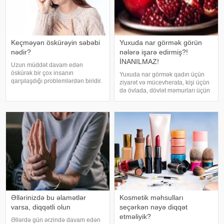
Keçməyən öskürəyin səbəbi
Yuxuda nar görmək görün
nədir?
nələrə işarə edirmiş?!
İNANILMAZ!
Uzun müddət davam edən
öskürək bir çox insanın
Yuxuda nar görmək qadın üçün
qarşılaşdığı problemlərdən biridir.
ziyarət və mücevherata, kişi üçün
Bəzən adi soyuqdəymədən sonra
də övlada, dövlət məmurları üçün
yaranan öskürək həftələrlə davam
terfie, zabitlər üçün əmrlərinin
edə bilər. Lakin öskürəyin səbəbi
keçməsinə, kəndli üçün oktyabr
hər zaman tənəffüs yolu
bərəkətinə, tacir üçün çox quru,
infeksiyası olmur
xalq üçün yaxşı bir idarəy
Əllərinizdə bu əlamətlər
Kosmetik məhsulları
varsa, diqqətli olun
seçərkən nəyə diqqət
etməliyik?
Əllərdə gün ərzində davam edən