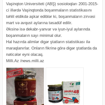
Vaşinqton Universiteti (ABŞ) sosioloqları 2001-2015-
сi illərdə Vaşinqtonda boşanmaların statistikasını
təhlil etdikdə aşkar ediblər ki, boşanmaların zirvəsi
mart və avqust aylarına təsadüf edilir.
Əksinə isə dekabr-yanvar və iyun-iyul aylarında
boşanmaların sayı minimal olur.
Hal hazırda alimlər digər ştatların statistikası ilə
maraqlanırlar. Onların fikrinə görə digər ştatlarda da
nəticələr eyni olacaq.
Milli.Az /news.milli.az