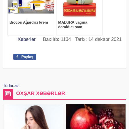
Xəbərlər
Baxılıb: 1134 Tarix: 14 dekabr 2021
f
Paylaş
Turlar.az
OXŞAR XƏBƏRLƏR