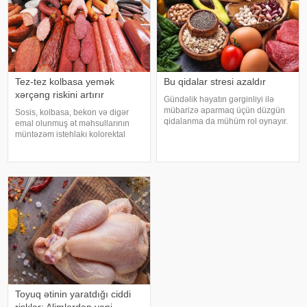
Tez-tez kolbasa yemək
Bu qidalar stresi azaldır
xərçəng riskini artırır
Gündəlik həyatın gərginliyi ilə
mübarizə aparmaq üçün düzgün
Sosis, kolbasa, bekon və digər
qidalanma da mühüm rol oynayır.
emal olunmuş ət məhsullarının
axşam.az-a istinadən bildirir
müntəzəm istehlakı kolorektal
ki, orqanizmin kifayət qədər
(yoğun və düz bağırsaq) xərçəngi
vitamin və mineral alması stressin
riskini artıra bilər. xəbər verir ki, bu
təsirlərini azaltmağa kömək edə
barədə Rusiya Səhiyyə
bilər
Nazirliyinin Milli Kliniki
Endokrinologiy
Toyuq ətinin yaratdığı ciddi