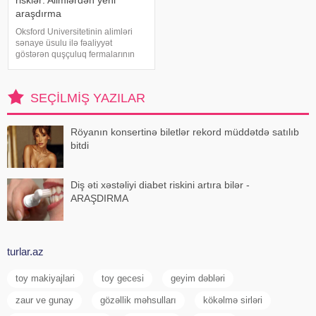
risklər: Alimlərdən yeni
araşdırma
Oksford Universitetinin alimləri
sənaye üsulu ilə fəaliyyət
göstərən quşçuluq fermalarının
təhlükəli bakteriyaların yayılması
baxımından ciddi risk daşıya
biləcəyini bildiriblər. xəbər verir ki,
SEÇILMIŞ YAZILAR
araşdırma zamanı son 45 i
Röyanın konsertinə biletlər rekord müddətdə satılıb
bitdi
Diş əti xəstəliyi diabet riskini artıra bilər -
ARAŞDIRMA
turlar.az
toy makiyajlari
toy gecesi
geyim dəbləri
zaur ve gunay
gözəllik məhsulları
kökəlmə sirləri