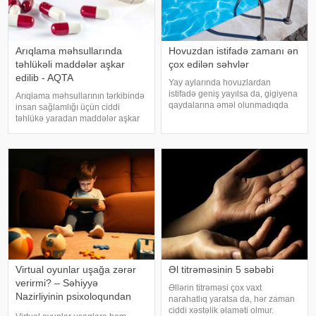
Arıqlama məhsullarında
Hovuzdan istifadə zamanı ən
təhlükəli maddələr aşkar
çox edilən səhvlər
edilib - AQTA
Yay aylarında hovuzlardan
istifadə geniş yayılsa da, gigiyena
Arıqlama məhsullarının tərkibində
qaydalarına əməl olunmadıqda
insan sağlamlığı üçün ciddi
müxtəlif infeksiyalara yoluxma
təhlükə yaradan maddələr aşkar
riski artır. xəbər verir ki, hovuza
edilib. xəbər verir ki, bunu
girməzdən əvvəl və çıxdıqdan
Azərbaycan Respublikasının Qida
sonra duş qəbul etmək, hovuz
Təhlükəsizliyi Agentliyinin (AQTA)
kənarınd
Qida təhlükəsizliyi şöbəsinin
müdir
Virtual oyunlar uşağa zərər
Əl titrəməsinin 5 səbəbi
verirmi? – Səhiyyə
Əllərin titrəməsi çox vaxt
Nazirliyinin psixoloqundan
narahatlıq yaratsa da, hər zaman
tövsiyələr
ciddi xəstəlik əlaməti olmur.