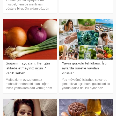
Virtual oyunlar uşaqlara həm
Mütəxəssislərin sözlərinə görə,
müsbət, həm də mənfi təsir
bəzi hallarda bu vəziyyət gündəlik
göstərə bilər. Onlardan düzgün
faktorlarla bağlı olur və aradan
rejimdə istifadə edildikdə zehni
qalxa bilər. Fransız mətbuatın
inkişafı dəstəkləsə də, həddindən
artıq oynanılması fiziki və psixoloji
problemlərə səbəb ola bilər
Soğanın faydaları: Hər gün
Yayın qorxulu təhlükəsi: İsti
istifadə etməyiniz üçün 7
aylarda sürətlə yayılan
vacib səbəb
viruslar
Mətbəxlərin əvəzolunmaz
Yay mövsümü istirahət, səyahət,
məhsullarından biri olan soğan
çimərlik və açıq hava gəzintiləri ilə
təkcə yeməklərə dad vermir, həm
yadda qalsa da, isti aylar bəzi
də sağlamlıq üçün çoxsaylı
virus infeksiyalarının yayılması
faydaları ilə seçilir. xəbər verir ki,
üçün əlverişli şərait yarada bilər.
tərkibindəki vitaminlər, minerallar
Buna səbəb təkcə yüksək
və antioksidantlar sayəsində soğa
temperatur deyil. Açıq havad