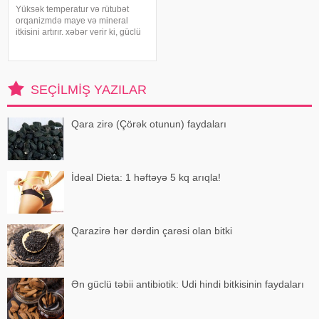
Yüksək temperatur və rütubət
orqanizmdə maye və mineral
itkisini artırır. xəbər verir ki, güclü
tərləmə nəticəsində yaranan su
və mineral çatışmazlığı huşun
itirilməsinə, başgicəllənmə və
ürəkbulanma kimi hallara səbəb
SEÇILMIŞ YAZILAR
ol
Qara zirə (Çörək otunun) faydaları
İdeal Dieta: 1 həftəyə 5 kq arıqla!
Qarazirə hər dərdin çarəsi olan bitki
Ən güclü təbii antibiotik: Udi hindi bitkisinin faydaları