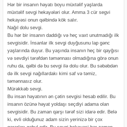
Hər bir insanın həyatı boyu müxtəlif yaşlarda
müxtəlif sevgi hekayələri olur. Amma 3 cür segvi
hekayəsi onun qəlbində kök salır.
Nağıl dolu sevgi.
Bu hər bir insanın daddığı və heç vaxt unutmadığı ilk
sevgisidir. İnsanlar ilk sevgi duyğusunu lap gənc
yaşlarında duyur. Bu yaşında insanın heç bir qayğısı
və sevdiyi tərəfdən təmənnası olmadığına görə onun
ruhu da, qəlbi də bu sevgi ilə dolu olur. Bu səbəbdən
də ilk sevgi nağıllardakı kimi saf və təmiz,
təmənnasız olur.
Mürəkkəb sevgi.
Bu insan həyatının ən çətin sevgisi hesab edilir. Bu
insanın özünə həyat yoldaşı seçdiyi adama olan
sevgisidir. Bu zaman qarşı tərəf sizi idarə edir. Belə
ki, evli olduğunuz adam sizin yerinizə bir çox