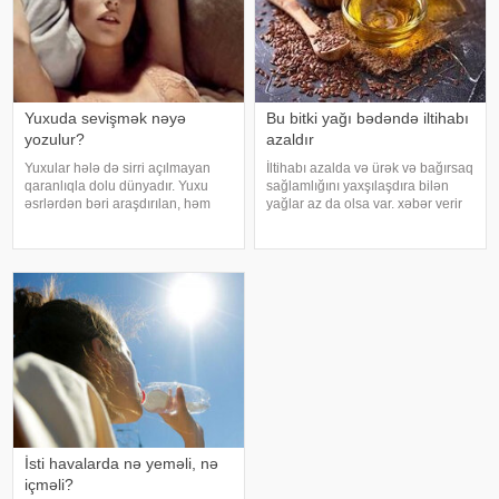
Yuxuda sevişmək nəyə
Bu bitki yağı bədəndə iltihabı
yozulur?
azaldır
Yuxular hələ də sirri açılmayan
İltihabı azalda və ürək və bağırsaq
qaranlıqla dolu dünyadır. Yuxu
sağlamlığını yaxşılaşdıra bilən
əsrlərdən bəri araşdırılan, həm
yağlar az da olsa var. xəbər verir
alimlərin, həm də mistika ilə
ki, kətan yağı ənənəvi olaraq
məşğul olanların cavabını tapmaq
işlədici və yara sağalması üçün
istədiyi tapmacadır. Fərqli və
istifadə edilən üyüdülmüş və
rəngarəng yuxular bəzən də
preslənmiş kətan toxumlarında
cinsəlikl
İsti havalarda nə yeməli, nə
içməli?