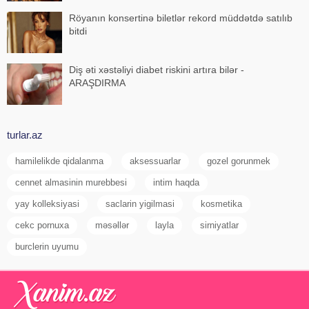
Röyanın konsertinə biletlər rekord müddətdə satılıb
bitdi
Diş əti xəstəliyi diabet riskini artıra bilər -
ARAŞDIRMA
turlar.az
hamilelikde qidalanma
aksessuarlar
gozel gorunmek
cennet almasinin murebbesi
intim haqda
yay kolleksiyasi
saclarin yigilmasi
kosmetika
cekc pornuxa
məsəllər
layla
sirniyatlar
burclerin uyumu