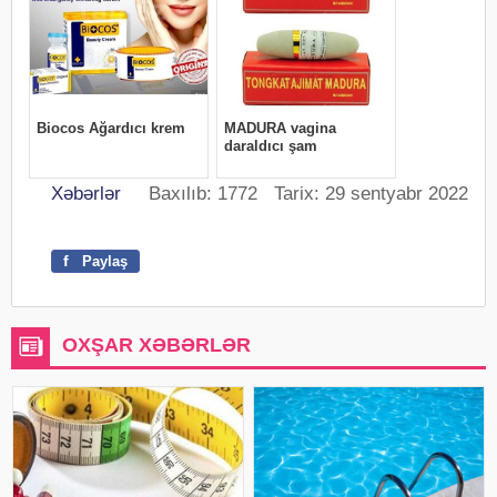
Xəbərlər
Baxılıb: 1772 Tarix: 29 sentyabr 2022
f
Paylaş
OXŞAR XƏBƏRLƏR