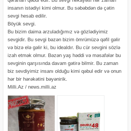
qərarları qəbul edir. Bu sevgi hekayəsi hər zaman
insanın istədiyi kimi olmur. Bu səbəbdən də çətin
sevgi hesab edilir.
Böyük sevgi.
Bu bizim daima arzuladığımız və gözlədiyimiz
sevgidir. Bu sevgi bəzən bizim ömrümüzə qəfil gəlir
və bizə elə gəlir ki, bu idealdır. Bu cür sevgini sözlə
izah etmək olmur. Bəzən yaş həddi və məsafələr bu
sevginin qarşısında davam gətirə bilmir. Bu zaman
biz sevdiyimiz insanı olduğu kimi qəbul edir və onun
hər bir hərəkətini bəyənirik.
Milli.Az / news.milli.az