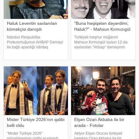
Haluk Leventin saxlanılan
"Buna həqiqətən dəyərdimi,
köməkçisi danışdı
Haluk?" - Mahsun Kırmızıgül
İstanbul Respublika
Türkiyəli məşhur müğənni
Prokurorluğunun AHBAP Dərnəyi
Mahsun Kırmızıgül iyulun 12-də
ilə bağlı apardığı istintaq
saxlanılan "Ahbap" dərnəyinin
çərçivəsində saxlanılan Yeliz
sədri, tanınmış müğənni Haluk
Kaya ifadəsində diqqət çəkən
Leventlə bağlı paylaşım edib.
iddialar səsləndirib. xəbər verir ki,
xəbər verir ki, Mahsun instaqram
yerli KİV-in məlumatına görə,
hesabında bir zamanlar ən yaxı
Haluk Leventin köməkçis
Mister Türkiye 2026'nın qalibi
Elşən Ozan Akbaba ilə bir
bəlli oldu
arada - Fotolar
"Mister Türkiye 2026"
Aktyor Elşən Orucov türkiyəli
müsabiqəsinin qalibi açıqlanıb.
həmkarı Ozan Akbaba ilə bir