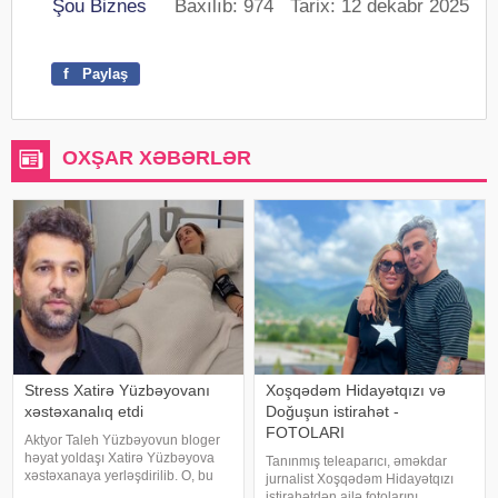
Şou Biznes
Baxılıb: 974 Tarix: 12 dekabr 2025
f
Paylaş
OXŞAR XƏBƏRLƏR
Stress Xatirə Yüzbəyovanı
Xoşqədəm Hidayətqızı və
xəstəxanalıq etdi
Doğuşun istirahət -
FOTOLARI
Aktyor Taleh Yüzbəyovun bloger
həyat yoldaşı Xatirə Yüzbəyova
Tanınmış teleaparıcı, əməkdar
xəstəxanaya yerləşdirilib. O, bu
jurnalist Xoşqədəm Hidayətqızı
barədə sosial media hesabında
istirahətdən ailə fotolarını