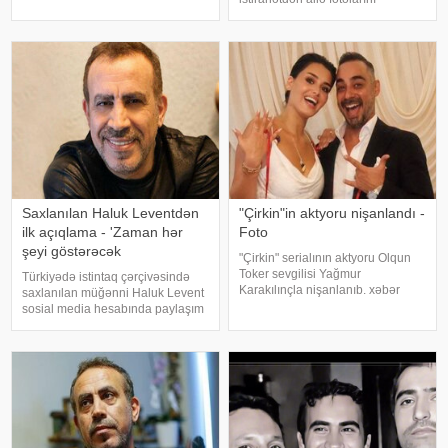
paylaşım edib. "Son zamanlar
paylaşıb. xəbər verir ki, o fotolara
stressə bağlı olaraq nə düzgün
"bizim komanda ən yaxşıdır"
qidalandım, nə düzgün yatdım.
başlığını yazıb. Fotolar böyük
Gördü
maraqla qarşılanıb. Həmi
Saxlanılan Haluk Leventdən
"Çirkin"in aktyoru nişanlandı -
ilk açıqlama - 'Zaman hər
Foto
şeyi göstərəcək
"Çirkin" serialının aktyoru Olqun
Toker sevgilisi Yağmur
Türkiyədə istintaq çərçivəsində
Karakılınçla nişanlanıb. xəbər
saxlanılan müğənni Haluk Levent
verir ki, aktyor sevgilisini Bursada
sosial media hesabında paylaşım
yaşayan ailəsindən istəyib. Tokeri
edərək haqqında yayılan iddialara
bu özəl günündə həmkarları Diren
münasibət bildirib. Türkiyə
Polatoğulları və Mustaf
mətbuatına istinadən xəbər verir
ki, Levent şəxsi həyatı ilə Ahba