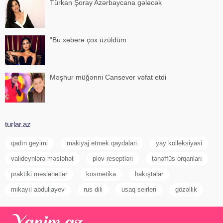
Türkan Şoray Azərbaycana gələcək
"Bu xəbərə çox üzüldüm
Məşhur müğənni Cansever vəfat etdi
turlar.az
qadın geyimi
makiyaj etmek qaydalari
yay kolleksiyasi
valideynlərə məsləhət
plov reseptləri
tənəffüs orqanları
praktiki məsləhətlər
kosmetika
hakıştalar
mikayıl abdullayev
rus dili
usaq seirleri
gözəllik