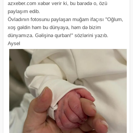
azxeber.com xəbər verir ki, bu barədə o, özü
paylaşım edib.
Övladının fotosunu paylaşan muğam ifaçısı "Oğlum,
xoş gəldin həm bu dünyaya, həm də bizim
dünyamıza. Gəlişinə qurban!" sözlərini yazıb.
Aysel