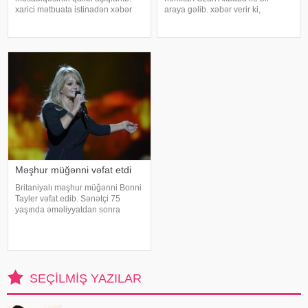
xarici mətbuata istinadən xəbər
araya gəlib. xəbər verir ki,
verir ki, 30 iştirakçının mübarizə
sənətçilər "Çırak 2" serialının
apardığı finalda Rizenin Ardeşen
çəkiliş meydançasında
rayonundan olan Doğukan
görüşüblər. Ekran işində rol alan
Navdar birinci olaraq "Miste
Elşən layihənin birinci hissəsində
d
Məşhur müğənni vəfat etdi
Britaniyalı məşhur müğənni Bonni
Tayler vəfat edib. Sənətçi 75
yaşında əməliyyatdan sonra
dünmyasını dəyişib. Məlumatı
"The Sun" nəşri yayıb. /
SEÇILMIŞ YAZILAR