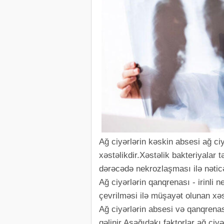
Ağ ciyərlərin kəskin absesi ağ ciy
xəstəlikdir.Xəstəlik bakteriyalar 
dərəcədə nekrozlaşması ilə nəticə
Ağ ciyərlərin qanqrenası - irinli
çevrilməsi ilə müşayət olunan xəst
Ağ ciyərlərin absesi və qanqrenas
gəlinir.Aşağıdakı faktorlar ağ ciyə