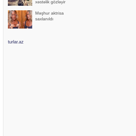
xəstəlik gözləyir
Məşhur aktrisa
saxlanıldı
turlar.az