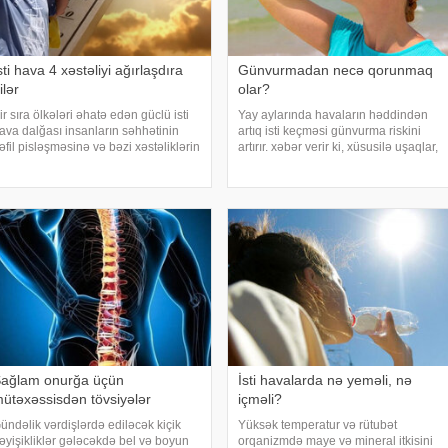
sti hava 4 xəstəliyi ağırlaşdıra
Günvurmadan necə qorunmaq
ilər
olar?
ir sıra ölkələri əhatə edən güclü isti
Yay aylarında havaların həddindən
ava dalğası insanların səhhətinin
artıq isti keçməsi günvurma riskini
əfil pisləşməsinə və bəzi xəstəliklərin
artırır. xəbər verir ki, xüsusilə uşaqlar,
ğırlaşmasına səbəb ola bilər. Yüksək
yaşlılar, xroniki xəstəliyi olan şəxslər
emperatur yalnız susuzlaşma və
və açıq havada çalışanlar daha
ünvurma riski yaratmır. xarici mediay
diqqətli olmalıdırlar. Günvurmadan
qorunma
ağlam onurğa üçün
İsti havalarda nə yeməli, nə
ütəxəssisdən tövsiyələr
içməli?
ündəlik vərdişlərdə ediləcək kiçik
Yüksək temperatur və rütubət
əyişikliklər gələcəkdə bel və boyun
orqanizmdə maye və mineral itkisini