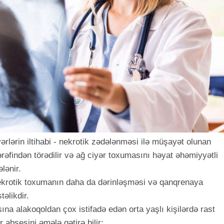
ərlərin iltihabi - nekrotik zədələnməsi ilə müşayət olunan
tərəfindən törədilir və ağ ciyər toxumasını həyat əhəmiyyətli
lənir.
 nekrotik toxumanın daha da dərinləşməsi və qanqrenaya
əlikdir.
ına alakoqoldan çox istifadə edən orta yaşlı kişilərdə rast
r absesini əmələ gətirə bilir: