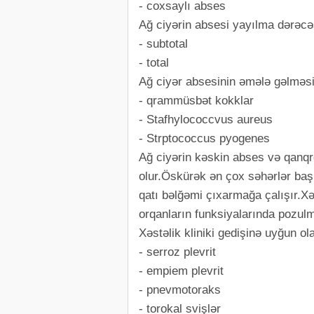
- coxsaylı abses
Ağ ciyərin absesi yayılma dərəcə
- subtotal
- total
Ağ ciyər absesinin əmələ gəlməs
- qrammüsbət kokklar
- Stafhylococcvus aureus
- Strptococcus pyogenes
Ağ ciyərin kəskin abses və qanqr
olur.Öskürək ən çox səhərlər baş 
qatı bəlğəmi çıxarmağa çalışır.X
orqanların funksiyalarında pozulm
Xəstəlik kliniki gedişinə uyğun ol
- serroz plevrit
- empiem plevrit
- pnevmotoraks
- torokal svişlər