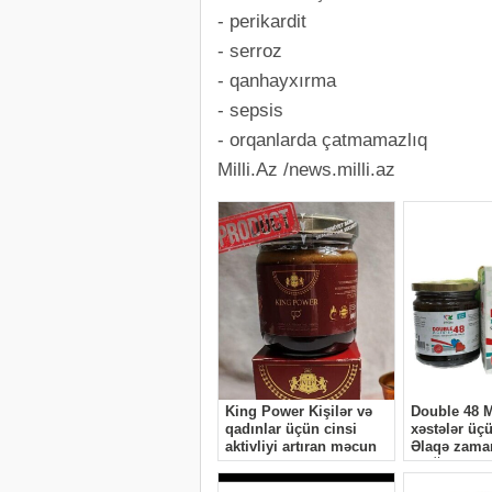
- perikardit
- serroz
- qanhayxırma
- sepsis
- orqanlarda çatmamazlıq
Milli.Az /news.milli.az