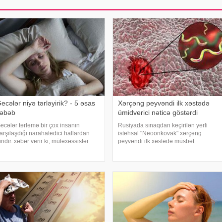
ecələr niyə tərləyirik? - 5 əsas
Xərçəng peyvəndi ilk xəstədə
əbəb
ümidverici nəticə göstərdi
ecələr tərləmə bir çox insanın
Rusiyada sınaqdan keçirilən yerli
arşılaşdığı narahatedici hallardan
istehsal "Neoonkovak" xərçəng
iridir. xəbər verir ki, mütəxəssislər
peyvəndi ilk xəstədə müsbət
ildirirlər ki, bu vəziyyət bəzən sadə
immunoloji reaksiya yaradıb. xəbər
əbəblərlə əlaqəli olsa da, bəzi
verir ki, bu barədə Rusiyanın Milli
allarda sağlamlıq problemlərinin
Elmi-Tədqiqat Epidemiologiya və
lamət
Mikrobiologiya Mərkəzini