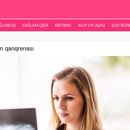
ĞLAMLIQ
SAĞLAM QIDA
MƏTBƏX
AILƏ VƏ UŞAQ
ŞOU BIZN
in qanqrenası