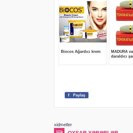
f
Paylaş
xidmetler
OXŞAR XƏBƏRLƏR