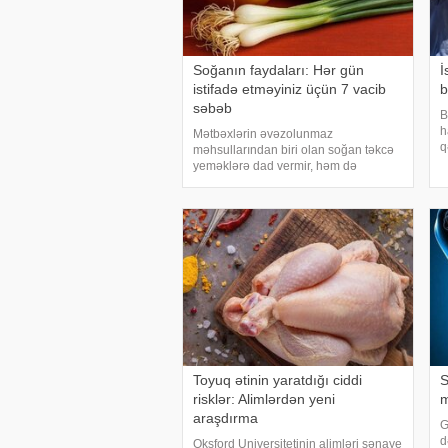
Soğanın faydaları: Hər gün
İ
istifadə etməyiniz üçün 7 vacib
b
səbəb
B
h
Mətbəxlərin əvəzolunmaz
q
məhsullarından biri olan soğan təkcə
a
yeməklərə dad vermir, həm də
t
sağlamlıq üçün çoxsaylı faydaları ilə
g
seçilir. xəbər verir ki, tərkibindəki
vitaminlər, minerallar və
antioksidantlar sayəsində soğa
Toyuq ətinin yaratdığı ciddi
S
risklər: Alimlərdən yeni
m
araşdırma
G
d
Oksford Universitetinin alimləri sənaye