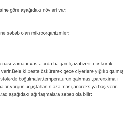
sinə görə aşağıdakı növləri var:
inə səbəb olan mikroorqanizmlər:
enası zamanı xəstələrdə bəlğəmli,əzabverici öskürək
verir.Belə ki,xəstə öskürərək gecə ciyərlərə yığılıb qalmış
əstələrdə boğulmalar,temperaturun qalxması,parenximalı
alar,yorğunluq,iştahanın azalması,anoreksiya baş verir.
araq aşağıdakı ağırlaşmalara səbəb ola bilir: