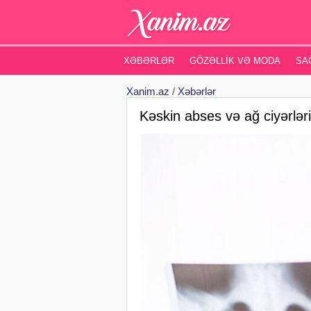
XƏBƏRLƏR
GÖZƏLLIK VƏ MODA
SA
Xanim.az
/
Xəbərlər
Kəskin abses və ağ ciyərlər