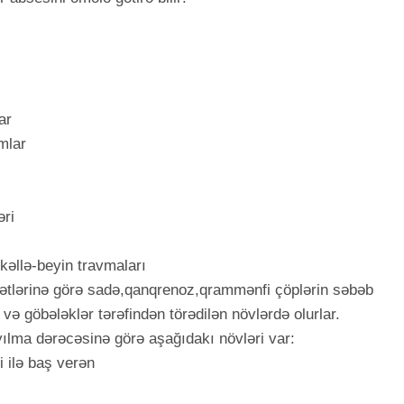
ar
amlar
əri
kəllə-beyin travmaları
yyətlərinə görə sadə,qanqrenoz,qrammənfi çöplərin səbəb
ə göbələklər tərəfindən törədilən növlərdə olurlar.
lma dərəcəsinə görə aşağıdakı növləri var:
i ilə baş verən