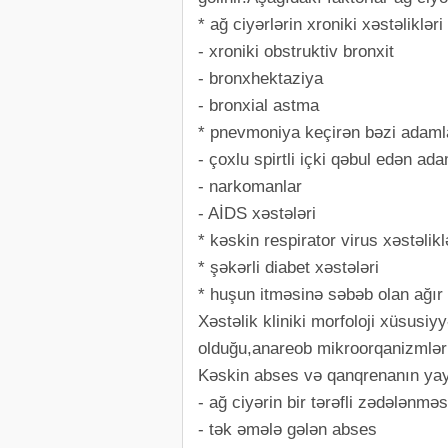
* ağ ciyərlərin xroniki xəstəlikləri
- xroniki obstruktiv bronxit
- bronxhektaziya
- bronxial astma
* pnevmoniya keçirən bəzi adaml
- çoxlu spirtli içki qəbul edən ad
- narkomanlar
- AİDS xəstələri
* kəskin respirator virus xəstəlikl
* şəkərli diabet xəstələri
* huşun itməsinə səbəb olan ağır 
Xəstəlik kliniki morfoloji xüsusi
olduğu,anareob mikroorqanizmlər v
Kəskin abses və qanqrenanın yayı
- ağ ciyərin bir tərəfli zədələnməs
- tək əmələ gələn abses