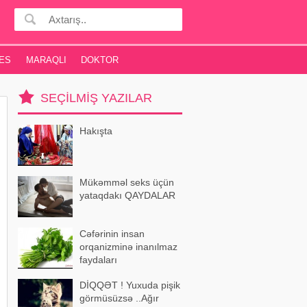
ES
MARAQLI
DOKTOR
SEÇILMIŞ YAZILAR
Hakışta
Mükəmməl seks üçün
yataqdakı QAYDALAR
Cəfərinin insan
orqanizminə inanılmaz
faydaları
DİQQƏT ! Yuxuda pişik
görmüsüzsə ..Ağır