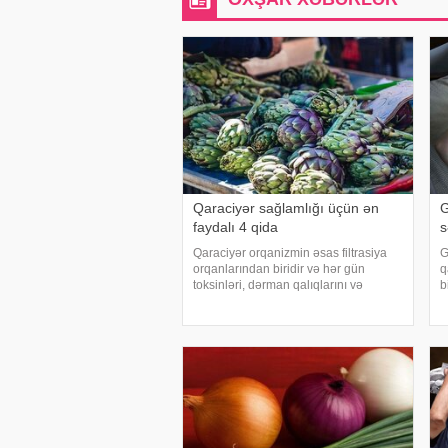
Qaraciyər sağlamlığı üçün ən
G
faydalı 4 qida
s
Qaraciyər orqanizmin əsas filtrasiya
G
orqanlarından biridir və hər gün
q
toksinləri, dərman qalıqlarını və
b
maddələr mübadiləsi nəticəsində
b
yaranan tullantıları emal edir.
s
"Euroonco" federal ekspert onkologiya
h
klinikalar
ə