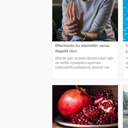
Əllərinizdə bu əlamətlər varsa,
H
diqqətli olun
ç
Əllərdə gün ərzində davam edən ağrı
Y
və sərtlik oynaqların aşınması
g
(osteoartrit) xəstəliyinin əlaməti ola
ə
bilər. Bu xəstəlik oynaqları qoruyan
i
qığırdağın zamanla nazilməsi və
v
aşınması nəticəsində yaranır. xəbər
ç
verir ki
h