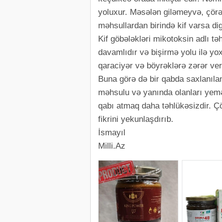
yoluxur. Məsələn giləmeyvə, çörə
məhsullardan birində kif varsa di
Kif göbələkləri mikotoksin adlı tə
davamlıdır və bişirmə yolu ilə yox
qaraciyər və böyrəklərə zərər veri
Buna görə də bir qabda saxlanıla
məhsulu və yanında olanları yemə
qabı atmaq daha təhlükəsizdir. Çö
fikrini yekunlaşdırıb.
İsmayıl
Milli.Az