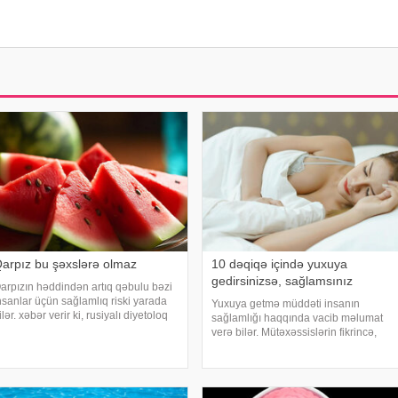
arpız bu şəxslərə olmaz
10 dəqiqə içində yuxuya
gedirsinizsə, sağlamsınız
arpızın həddindən artıq qəbulu bəzi
nsanlar üçün sağlamlıq riski yarada
Yuxuya getmə müddəti insanın
ilər. xəbər verir ki, rusiyalı diyetoloq
sağlamlığı haqqında vacib məlumat
lqa Yamilovanın sözlərinə görə,
verə bilər. Mütəxəssislərin fikrincə,
üsusilə böyrək və şəkərli diabet
ideal vaxt 10-20 dəqiqədir. xəbər verir
əstələri bu meyvəni ehtiyatla istehla
ki, davranış yönümlü yuxu təbabəti
üzrə mütəxəssis Mişel Drerupun
sözlərinə görə