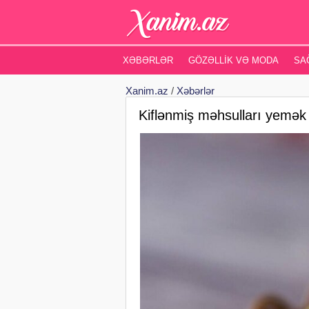
XƏBƏRLƏR
GÖZƏLLIK VƏ MODA
SA
Xanim.az
/
Xəbərlər
Kiflənmiş məhsulları yemək