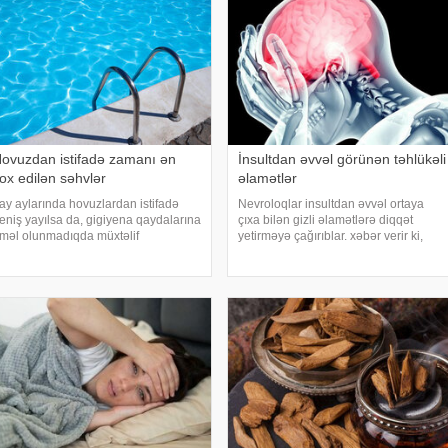
ovuzdan istifadə zamanı ən
İnsultdan əvvəl görünən təhlükəli
ox edilən səhvlər
əlamətlər
ay aylarında hovuzlardan istifadə
Nevroloqlar insultdan əvvəl ortaya
eniş yayılsa da, gigiyena qaydalarına
çıxa bilən gizli əlamətlərə diqqət
məl olunmadıqda müxtəlif
yetirməyə çağırıblar. xəbər verir ki,
nfeksiyalara yoluxma riski artır. xəbər
insult bəzi hallarda qəfil baş vermir və
erir ki, hovuza girməzdən əvvəl və
beyin günlər, hətta həftələr əvvəl
ıxdıqdan sonra duş qəbul etmək,
müəyyən siqnallar verə bilər. Lakin b
ovuz kənarınd