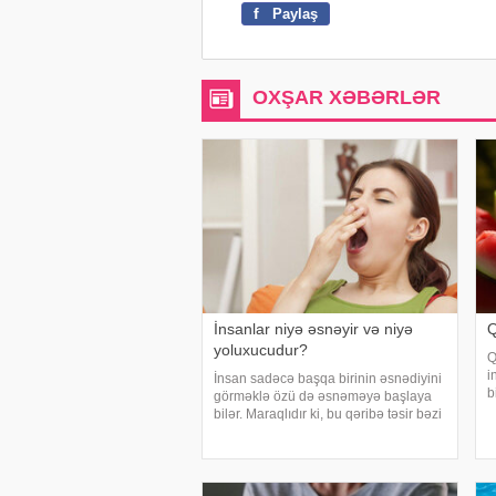
f
Paylaş
OXŞAR XƏBƏRLƏR
İnsanlar niyə əsnəyir və niyə
Q
yoluxucudur?
Q
i
İnsan sadəcə başqa birinin əsnədiyini
b
görməklə özü də əsnəməyə başlaya
O
bilər. Maraqlıdır ki, bu qəribə təsir bəzi
x
heyvanlarda da müşahidə olunur.
x
xarici mediaya istinadən xəbər verir ki,
əsnəmək insan orqanizminin ən adi