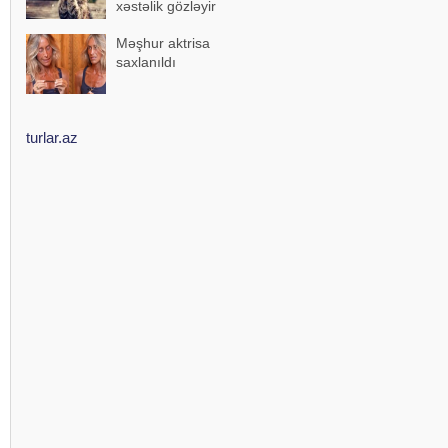
xəstəlik gözləyir
Məşhur aktrisa
saxlanıldı
turlar.az