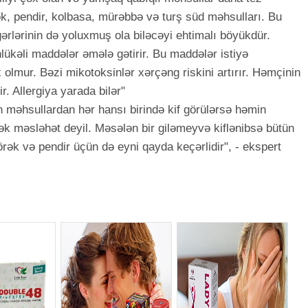
k, pendir, kolbasa, mürəbbə və turş süd məhsulları. Bu
gərlərinin də yoluxmuş ola biləcəyi ehtimalı böyükdür.
hlükəli maddələr əmələ gətirir. Bu maddələr istiyə
 olmur. Bəzi mikotoksinlər xərçəng riskini artırır. Həmçinin
r. Allergiya yarada bilər"
n məhsullardan hər hansı birində kif görülərsə həmin
k məsləhət deyil. Məsələn bir giləmeyvə kiflənibsə bütün
rək və pendir üçün də eyni qayda keçərlidir", - ekspert