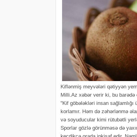
Kiflənmiş meyvələri qətiyyən yem
Milli.Az xəbər verir ki, bu barəd
"Kif göbələkləri insan sağlamlığı
korlamır. Həm də zəhərlənmə əlamə
və soyuducular kimi rütubətli yerl
Sporlar gözlə görünməsə də yaxın
keçdikcə orada inkişaf edir. Nəml