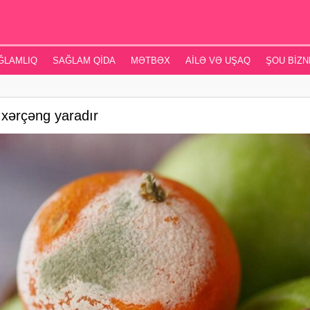
ĞLAMLIQ
SAĞLAM QIDA
MƏTBƏX
AILƏ VƏ UŞAQ
ŞOU BIZN
 xərçəng yaradır