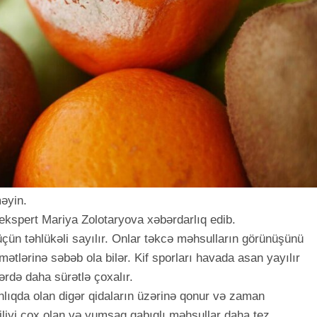
əyin.
ə ekspert Mariya Zolotaryova xəbərdarlıq edib.
 üçün təhlükəli sayılır. Onlar təkcə məhsulların görünüşünü
tlərinə səbəb ola bilər. Kif sporları havada asan yayılır
ərdə daha sürətlə çoxalır.
lıqda olan digər qidaların üzərinə qonur və zaman
iliyi çox olan və yumşaq qabıqlı məhsullar daha tez