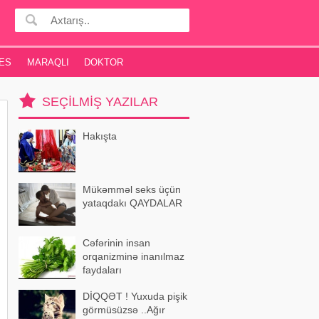
ES
MARAQLI
DOKTOR
SEÇILMIŞ YAZILAR
Hakışta
Mükəmməl seks üçün
yataqdakı QAYDALAR
Cəfərinin insan
orqanizminə inanılmaz
faydaları
DİQQƏT ! Yuxuda pişik
görmüsüzsə ..Ağır