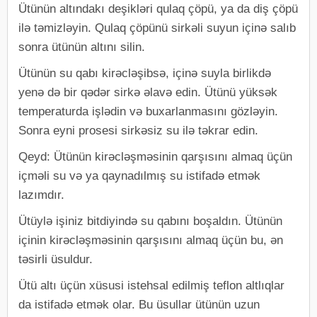
Ütünün altındakı deşikləri qulaq çöpü, ya da diş çöpü
ilə təmizləyin. Qulaq çöpünü sirkəli suyun içinə salıb
sonra ütünün altını silin.
Ütünün su qabı kirəcləşibsə, içinə suyla birlikdə
yenə də bir qədər sirkə əlavə edin. Ütünü yüksək
temperaturda işlədin və buxarlanmasını gözləyin.
Sonra eyni prosesi sirkəsiz su ilə təkrar edin.
Qeyd: Ütünün kirəcləşməsinin qarşısını almaq üçün
içməli su və ya qaynadılmış su istifadə etmək
lazımdır.
Ütüylə işiniz bitdiyində su qabını boşaldın. Ütünün
içinin kirəcləşməsinin qarşısını almaq üçün bu, ən
təsirli üsuldur.
Ütü altı üçün xüsusi istehsal edilmiş teflon altlıqlar
da istifadə etmək olar. Bu üsullar ütünün uzun