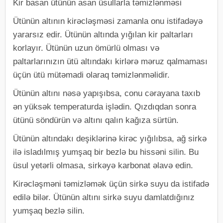
Kir basan ütünün asan üsullarla təmizlənməsi
Ütünün altının kirəcləşməsi zamanla onu istifadəyə
yararsız edir. Ütünün altında yığılan kir paltarları
korlayır. Ütünün uzun ömürlü olması və
paltarlarınızın ütü altındakı kirlərə məruz qalmaması
üçün ütü mütəmadi olaraq təmizlənməlidir.
Ütünün altını nəsə yapışıbsa, conu cərayana taxıb
ən yüksək temperaturda işlədin. Qızdıqdan sonra
ütünü söndürün və altını qalın kağıza sürtün.
Ütünün altındakı deşiklərinə kirəc yığılıbsa, ağ sirkə
ilə isladılmış yumşaq bir bezlə bu hissəni silin. Bu
üsul yetərli olmasa, sirkəyə karbonat əlavə edin.
Kirəcləşməni təmizləmək üçün sirkə suyu da istifadə
edilə bilər. Ütünün altını sirkə suyu damlatdığınız
yumşaq bezlə silin.