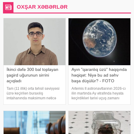
OXŞAR XƏBƏRLƏR
İkinci dəfə 300 bal toplayan
Ayın "qaranlıq üzü" haqqında
şagird uğurunun sirrini
həqiqət: Niyə bu ad səhv
açıqladı
başa düşülür? - FOTO
Tam (11 illik) orta təhsil səviyyəsi
Artemis II astronavtlarının 2026-cı
üzrə keçirilən buraxılış
ilin martında Ay ətrafında həyata
imtahanında maksimum nəticə
keçirdikləri tarixi uçuş zamanı
göstərən abituriyentlərdən biri də
çəkdikləri möhtəşəm fotolar köhnə
Abşeron rayonu Ceyranbatan
bir sualı yenidən gündəmə gətirdi:
qəsəbəsi 1 saylı orta məktəbin
Ayın qaranlıq tərəfi doğrudanmı
məzunu Aydın Çingiz oğlu
hər zaman qaranlıqdır?
Həsənlidir. O