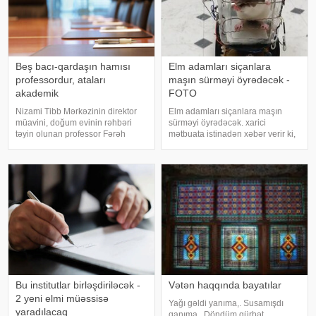
Beş bacı-qardaşın hamısı
Elm adamları siçanlara
professordur, ataları
maşın sürməyi öyrədəcək -
akademik
FOTO
Nizami Tibb Mərkəzinin direktor
Elm adamları siçanlara maşın
müavini, doğum evinin rəhbəri
sürməyi öyrədəcək. xarici
təyin olunan professor Fərəh
mətbuata istinadən xəbər verir ki,
Qaraqurbanlı tanınmış ailənin
Riçmond Universitetinin
nümayəndəsidir. "Yeni Sabah"a
nevroloqu Kelli Lambert "The
istinadən xəbər verir ki, o,
Conversation" jurnalına yazdığı
akademik Afad Qurbanovun
essedə siçovullara maşın sürməyi
qızıdır
öyrətdiy
Bu institutlar birləşdiriləcək -
Vətən haqqında bayatılar
2 yeni elmi müəssisə
Yağı gəldi yanıma,. Susamışdı
yaradılacaq
qanıma,. Döndüm qürbət