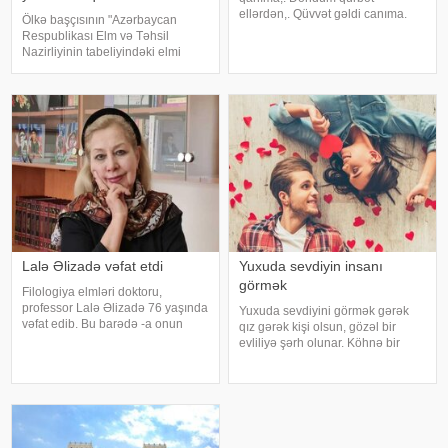
ellərdən,. Qüvvət gəldi canıma.
Ölkə başçısının "Azərbaycan
Kəm baxtı sönən qərib,. Qürbət
Respublikası Elm və Təhsil
ölən qərib,. Bəxtəvər günə düşdü,.
Nazirliyinin tabeliyindəki elmi
Vətənə dönən qərib. Söz qaldı el
müəssisələrin fəaliyyətinin
gələnə,. Çırmandı sel gələnə,.
optimallaşdırılması və
Gözə
səmərəliliyinin artırılması ilə bağlı
əlavə tədbirlər haqqında" müvafiq
sərəncamın
Lalə Əlizadə vəfat etdi
Yuxuda sevdiyin insanı
görmək
Filologiya elmləri doktoru,
professor Lalə Əlizadə 76 yaşında
Yuxuda sevdiyini görmək gərək
vəfat edib. Bu barədə -a onun
qız gərək kişi olsun, gözəl bir
ailəsi məlumat verib. Lalə Əlizadə
evliliyə şərh olunar. Köhnə bir
uzun sürən xəstəlikdən sonra bir
sevimli görmək isə uzun zamandır
neçə saat əvvəl evində vəfat edib.
ödəyə bilmədiyi bir borc səbəbiylə
O, Şüvəlan qəsəbəsindəki
çətinliyə düşəcəyini ifadə
qəbiristanlıqd
edər.Evlilər üçün köhnə sevgilin