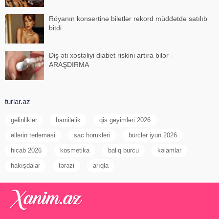
Röyanın konsertinə biletlər rekord müddətdə satılıb
bitdi
Diş əti xəstəliyi diabet riskini artıra bilər -
ARAŞDIRMA
turlar.az
gelinlikler
hamiləlik
qis geyimləri 2026
əllərin tərləməsi
sac horukleri
bürclər iyun 2026
hicab 2026
kosmetika
baliq burcu
kəlamlar
hakışdalar
tərəzi
arıqla