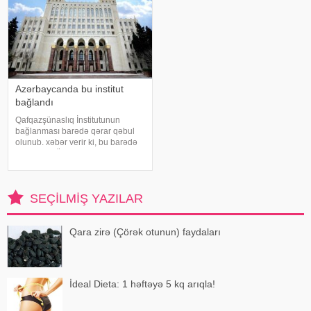
Azərbaycanda bu institut
bağlandı
Qafqazşünaslıq İnstitutunun
bağlanması barədə qərar qəbul
olunub. xəbər verir ki, bu barədə
AMEA-nın Ümumi Yığıncağında
akademik İsa Həbibbəyli məlumat
verib. Qərar səsə qoyularaq qəbul
olunub
SEÇILMIŞ YAZILAR
Qara zirə (Çörək otunun) faydaları
İdeal Dieta: 1 həftəyə 5 kq arıqla!