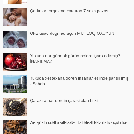
Qadınları orqazma çatdıran 7 seks pozası
Əkiz uşaq doğmaq üçün MÜTLƏQ OXUYUN
Yuxuda nar görmək görün nələrə işarə edirmiş?!
İNANILMAZ!
Yuxuda xəstəxana görən insanlar əslində şanslı imiş
- Səbəb...
Qarazirə hər dərdin çarəsi olan bitki
Ən güclü təbii antibiotik: Udi hindi bitkisinin faydaları