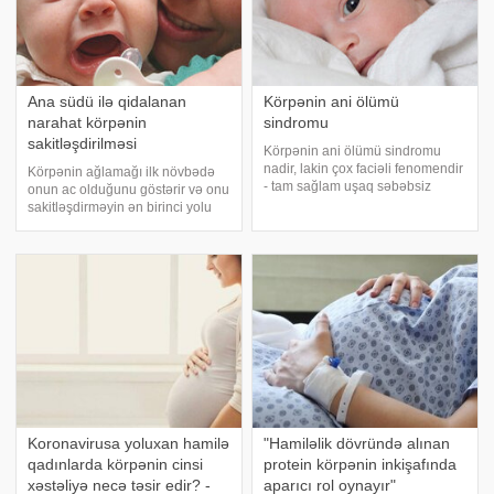
Ana südü ilə qidalanan
Körpənin ani ölümü
narahat körpənin
sindromu
sakitləşdirilməsi
Körpənin ani ölümü sindromu
nadir, lakin çox faciəli fenomendir
Körpənin ağlamağı ilk növbədə
- tam sağlam uşaq səbəbsiz
onun ac olduğunu göstərir və onu
olaraq qəfildən yuxuda ölür. Bu
sakitləşdirməyin ən birinci yolu
sindroma yalnız 1 yaşına kimi
təbii ki əmizdirməkdir. Amma heç
olan körpələndə rast gəlinir. Ən
bir səbəb olmadan körpənin uzun
böyük risk 2 ayından 6 ayına kimi
müddət ağlamağı yeni
ola
valideynləri təngə gətirə bilər. Biz
siz
Koronavirusa yoluxan hamilə
"Hamiləlik dövründə alınan
qadınlarda körpənin cinsi
protein körpənin inkişafında
xəstəliyə necə təsir edir? -
aparıcı rol oynayır"