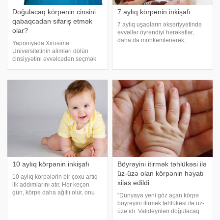
Doğulacaq körpənin cinsini
7 aylıq körpənin inkişafı
qabaqcadan sifariş etmək
7 aylıq uşaqların əksəriyyətində
olar?
əvvəllər öyrəndiyi hərəkətlər,
daha da möhkəmlənərək,
Yaponiyada Xirosima
mənimsənilir. Balaca arxayın
Universitetinin alimləri dölün
oturur, fəal sürüklənir, kəkələyir.
cinsiyyətini əvvəlcədən seçmək
Əgər əvvəllər bunu bilmirdisə,
üçün yeni, çox sadə bir yol
indi etməyə başlayır. Onun qida
tapıblar. E- -ın xəbərinə görə, bu
rasion
barədə "The Guardian"
eksperiment haqqında elmi
məqaləyə istinadə
10 aylıq körpənin inkişafı
Böyrəyini itirmək təhlükəsi ilə
üz-üzə olan körpənin həyatı
10 aylıq körpələrin bir çoxu artıq
xilas edildi
ilk addımlarını atır. Hər keçən
gün, körpə daha ağıllı olur, onu
"Dünyaya yeni göz açan körpə
əhatə edən ətraf aləmi daha aktiv
böyrəyini itirmək təhlükəsi ilə üz-
öyrənir və artıq ailəyə öz
üzə idi. Valideynləri doğulacaq
xarakterini göstərməyə başlayır.
qızlarının böyrəyinin itirilməsinə