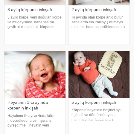
3 aylıq körpənin inkişafı
2 aylıq körpənin inkişafı
3 aylıq körpə, yeni doğulan körpə
İki ayında olan körpə artıq bütün
ilə müqayisədə, daha fəal və
sahələrdə elə irəliləyiş nümayiş
çevik olur. bildirir ki, körpənin
etdirir ki, buna təəccüblənməmək
nəzərə çarpacaq dərəcədə,
mümkün deyil. saytının bu yazısı
ətrafda baş verənlərə reaksiyası
2 aylıq körpəsi olan valideynlərə,
dəyişir. Şəxsi davranış
körpəsinin ilk uğurlarını
xüsusiyyətləri yaranır. İnkişafı
qiymətləndirməyə kömək edəcək
düzgün qiymətləndirmə
Həyatının 1-ci ayında
5 aylıq körpənin inkişafı
körpənin inkişafı
Körpənin həyatının beşinci ayı,
üçüncü və dördüncü ayında
Həyatının ilk ayı ərzində körpə
mənimsənilən bacarıqları,
mövcudluğunu yeni şəraitə
təkmilləşdirməklə davam edir.
öyrəşdirməli, həyatın yeni
bildirir ki, bu dövrdə uşaqların
qaydalarına uyğunlaşmalıdır. Bu