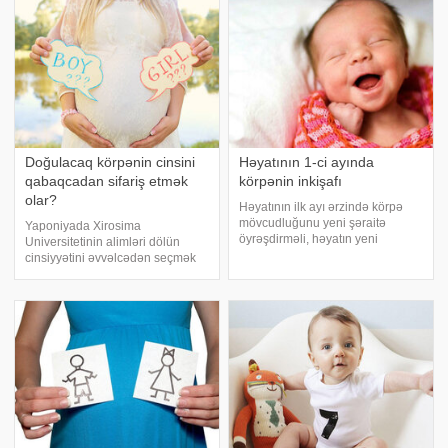
Doğulacaq körpənin cinsini
Həyatının 1-ci ayında
qabaqcadan sifariş etmək
körpənin inkişafı
olar?
Həyatının ilk ayı ərzində körpə
mövcudluğunu yeni şəraitə
Yaponiyada Xirosima
öyrəşdirməli, həyatın yeni
Universitetinin alimləri dölün
qaydalarına uyğunlaşmalıdır. Bu
cinsiyyətini əvvəlcədən seçmək
ay ərzində o hiss etmədən çox
üçün yeni, çox sadə bir yol
şey öyrənmiş və artıq çox şey
tapıblar. E- -ın xəbərinə görə, bu
bacarmış olur. Yeni doğulmuş
barədə "The Guardian"
körpələrin özəllikləri
eksperiment haqqında elmi
məqaləyə istinadə