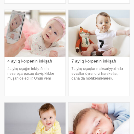
əksəriyyətinin inkişafında hansısa
ay ərzində o hiss etmədən çox
diqqətçəkən, yeni irəliləyiş
şey öyrənmiş və artıq çox şey
müşahidə olunmur
bacarmış olur. Yeni doğulmuş
körpələrin özəllikləri
4 aylıq körpənin inkişafı
7 aylıq körpənin inkişafı
4 aylıq uşağın inkişafında
7 aylıq uşaqların əksəriyyətində
nəzərəçarpacaq dəyişikliklər
əvvəllər öyrəndiyi hərəkətlər,
müşahidə edilir. Onun yeni
daha da möhkəmlənərək,
hərəkətləri artıq mənimsənilmiş
mənimsənilir. Balaca arxayın
olur. bildirir ki, körpənin
oturur, fəal sürüklənir, kəkələyir.
emosional-psixoloji sahə
Əgər əvvəllər bunu bilmirdisə,
formalaşmağa davam edir,
indi etməyə başlayır. Onun qida
balaca ətraf aləmi fəal öyrəni
rasion