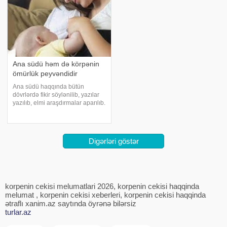
Ana südü həm də körpənin
ömürlük peyvəndidir
Ana südü haqqında bütün
dövrlərdə fikir söylənilib, yazılar
yazılıb, elmi araşdırmalar aparılıb.
Amma bu mövzu hər zaman
aktualdır və insanları düşündürür.
Bunun başlıca iki səbəbi var:
birincisi, Yaradanın körpəyə anas
Digərləri göstər
korpenin cekisi melumatlari 2026, korpenin cekisi haqqinda
melumat , korpenin cekisi xeberleri, korpenin cekisi haqqinda
ətraflı xanim.az saytında öyrənə bilərsiz
turlar.az