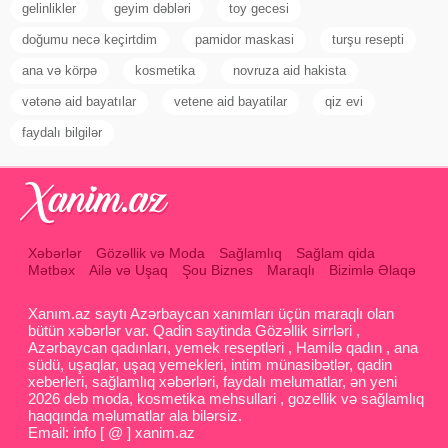
gelinlikler
geyim dəbləri
toy gecesi
doğumu necə keçirtdim
pamidor maskasi
turşu resepti
ana və körpə
kosmetika
novruza aid hakista
vətənə aid bayatılar
vetene aid bayatilar
qiz evi
faydalı bilgilər
Xəbərlər
Gözəllik və Moda
Sağlamlıq
Sağlam qida
Mətbəx
Ailə və Uşaq
Şou Biznes
Maraqlı
Bizimlə Əlaqə
Xanım.az saytı Azərbaycan xanımları üçün maraqlı olan
bütün xəbərlər var. Qadin saytinda Gözəllik sirrləri ,
Azərbaycan qadınları, yemek reseptləri , Hamilə qadın , ana
südü, uşaqlar, uşaq yemekleri, intim münasibətlər, qadin
xeberleri, sağlamlıq xəbərləri, faydalı melumatlar, ən yeni
2026 deb moda, kosmetika mehsullari , gozellik və sağlamlıq
haqqında məlumatlar ala bilərsiz.
Email: info [ @ ] xanim.az