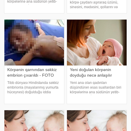
körpələrinə ana südünün yetib-
körpə çaydanı aşıraraq üzünü,
yetmədiyidir. İmmunitet.az
sinəsini, mədəsini, qollarını və
körpənin ana südü ilə doyub-
əllərini yandırıb. Uşaq
doymadığını anlamaq üçün
Mahaçqalada reanimasiyaya
faydalı məlumatları təqdim edir:.
aparılıb, ümumi yanıq sahəsi
Əmizdirmə zamanı körpəni
bədənin 18 faizini təşkil edib. Bir
gün sonra körp
Körpənin qarnından səkkiz
Yeni doğulan körpənin
embrion çıxarıldı - FOTO
doyduğu necə anlaşılır
Tibb dünyası Hindistanda səkkiz
Yeni ana olan qadınları
embrionla (mayalanmış yumurta
düşündürən əsas suallardan biri
hüceyrəsi) doğulduğu iddia
körpələrinə ana südünün yetib-
edilən körpənin bu vəziyyətə
yetmədiyidir. İmmunitet.az
necə gəldiyini müzakirə edir. -a
körpənin ana südü ilə doyub-
istinadən bildirir ki, körpənin
doymadığını anlamaq üçün
qarnında səkkiz embrion
faydalı məlumatları təqdim edir:.
aşkarlanıb. Yerl
Əmizdirmə zamanı körpəni