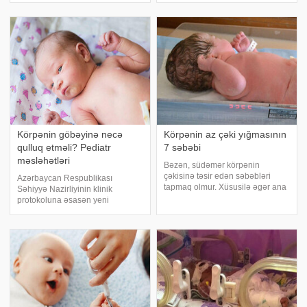
10 aylıq uşağın bəzi xüsusiyyətlər
gətirib çıxaracaq qədər ciddi
problem olduğunu hələ
hamiləliyin 5-ci ayından bilirdilər
Körpənin göbəyinə necə
Körpənin az çəki yığmasının
qulluq etməli? Pediatr
7 səbəbi
məsləhətləri
Bəzən, südəmər körpənin
çəkisinə təsir edən səbəbləri
Azərbaycan Respublikası
tapmaq olmur. Xüsusilə əgər ana
Səhiyyə Nazirliyinin klinik
körpəni tələbinə müvafiq
protokoluna əsasən yeni
əmizdirir, əlavə qida və əmzik
doğulmuş körpələrin göbək
vermirsə. Lakin, körpənin çəkisi
güdülünün təmiz və quru
dəyişmir və ya çox az artır. Gəlin
saxlanılması kifayətdir, hər hansı
həyatının il
vasitələrlə işlədilməsinə ehtiyac
yoxdur. Yenə də hər şeyi nəzər