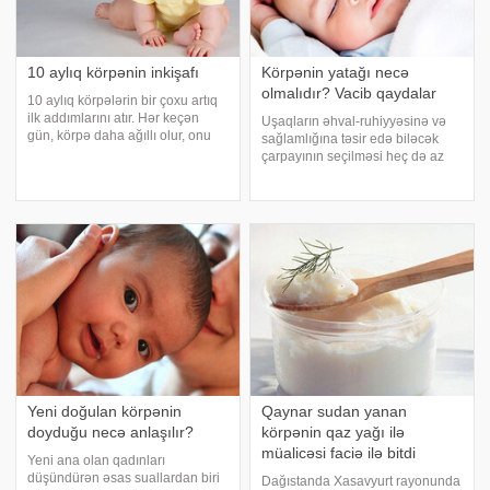
10 aylıq körpənin inkişafı
Körpənin yatağı necə
olmalıdır? Vacib qaydalar
10 aylıq körpələrin bir çoxu artıq
ilk addımlarını atır. Hər keçən
Uşaqların əhval-ruhiyyəsinə və
gün, körpə daha ağıllı olur, onu
sağlamlığına təsir edə biləcək
əhatə edən ətraf aləmi daha aktiv
çarpayının seçilməsi heç də az
öyrənir və artıq ailəyə öz
əhəmiyyətli məsələ deyil. Düzgün
xarakterini göstərməyə başlayır.
çarpayı seçimi həm onurğa
10 aylıq uşağın bəzi xüsusiyyətlər
sütunun normal inkişafına, həm
də sinir sisteminə müsbət təsir
göstərir
Yeni doğulan körpənin
Qaynar sudan yanan
doyduğu necə anlaşılır?
körpənin qaz yağı ilə
müalicəsi faciə ilə bitdi
Yeni ana olan qadınları
düşündürən əsas suallardan biri
Dağıstanda Xasavyurt rayonunda