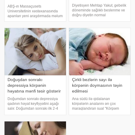
ARAŞDIRMA
Diyetisyen Mehtap Yakut, gebelik
ABŞ-ın Massaçusets
döneminde sağlıklı beslenme ve
Universitetinin xəstəxanasında
doğru diyetin normal
aparılan yeni araşdırmada məlum
zamanlardan çok daha önemli
olub ki, hamilə qadınların
olduğunu belirtti. Çocuğun
koronavirusa yoluxma ehtimalı və
sağlıklı gelişimi için annenin
xəstəliyi necə keçirməsi dölün
alacağı besinlere dikkat etmesi
cinsindən asılıdır. xarici mətbuata
gerektiğini vurgulaya
istinadən xəbə
Doğuşdan sonrakı
Çirkli bezlərin sayı ilə
depressiya körpənin
körpənin doymasının təyin
həyatına mənfi təsir göstərir
edilməsi
Doğumdan sonrakı depressiya
Ana südü ilə qidalanan
qadının həyat keyfiyyətini aşağı
körpələrin analarını ən çox
salır. Doğumdan sonrakı ilk 2-4
maraqlandıran sual "Körpəm
həftədə meydana gələ bilən və
doyurmu?" sualıdır. Əksər analar
12-ci aya qədər davam edə
körpənin tez-tez əmərək
biləcək postpartum depressiyaya
yuxulaması və yenidən oyanaraq
vaxtında müdaxilənin
döşə qoyulmasını istəməsi səhv
əhəmiyyətinə işar
və çaşdırıcı təəssüra