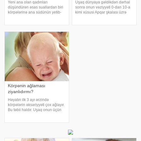
Yeni ana olan qadınları
Uşaq dünyaya gəldikdən dərhal
düşündürən əsas suallardan biri
sonra onun vəziyyəti 0-dan 10-a
körpələrinə ana südünün yetib-
kimi xüsusi Apqar şkalası üzrə
yetmədiyidir. Körpənin ana südü
qiymətləndirilir. Bu şkala keçən
ilə doyub-doymadığını anlamaq
əsrin 50-ci illərində mamalıqda
üçün faydalı məlumatları təqdim
fəaliyyət göstərən amerikalı
edirik:. Əmizdirmə zamanı
professor anestezioloq Virginiya
körpənin ana südün
Apqa
Körpənin ağlaması
ziyanlıdırmı?
Həyatın ilk 3 ayı ərzində
körpələrin əksəriyyəti çox ağlayır.
Bu təbii haldır. Uşaq onun üçün
yeni olan mühitə öyrəşir. Bu
öyrəşmə müəyyən vaxt tələb edir.
Digər tərəfdən ana da bu müddət
ərzində uşağı anlamağa, onun nə
istədiyin