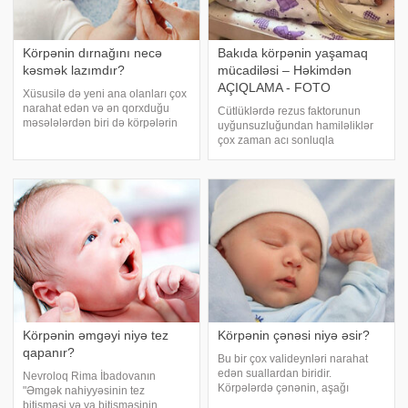
Körpənin dırnağını necə
Bakıda körpənin yaşamaq
kəsmək lazımdır?
mücadiləsi – Həkimdən
AÇIQLAMA - FOTO
Xüsusilə də yeni ana olanları çox
narahat edən və ən qorxduğu
Cütlüklərdə rezus faktorunun
məsələlərdən biri də körpələrin
uyğunsuzluğundan hamiləliklər
dırnağını kəsməkdir. Dərinmi
çox zaman acı sonluqla
kəsdim, azmı kəsdim, onu
nəticələnir. Ailənin övladı yoxdur,
incitdimmi, içində mikrob
4-cü hamiləlikdir, bundan
yığılmasın bircə, üzünü cırmasın,
öncəkilər vəfat edib. -a istinadən
nə qədər kəsməliyəm
bildirir ki, ATU tədris -cərrahiyyə
klinikasını
Körpənin əmgəyi niyə tez
Körpənin çənəsi niyə əsir?
qapanır?
Bu bir çox valideynləri narahat
edən suallardan biridir.
Nevroloq Rima İbadovanın
Körpələrdə çənənin, aşağı
"Əmgək nahiyyəsinin tez
dodağın və əllərin bir neçə
bitişməsi və ya bitişməsinin