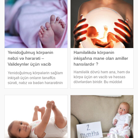
uşağın gələcək çəkisinə anasının
istinadən xəbər verir ki, tədqiqatın
hamiləlikdən öncə və hamiləlik
nəticələri Amerika Ürək
boyu bədə
Dərnəyinin jurnalınd
Yenidoğulmuş körpənin
Hamiləlikdə körpənin
nəbzi və hərarəti –
inkişafına mane olan amillər
Valideynlər üçün vacib
hansılardır ?
göstəricilər
Hamiləlik dövrü həm ana, həm də
Yenidoğulmuş körpələrin sağlam
körpə üçün ən vacib və həssas
inkişafı üçün onların tənəffüs
dövrlərdən biridir. Bu müddət
sürəti, nəbz və bədən hərarətinin
ərzində körpənin sağlam inkişafı
normal diapazonda olması
üçün bəzi amillər önəmli rol
vacibdir. Pediatrların məlumatına
oynayır. Lakin bəzi faktorlar
görə, ilk aylarda körpənin
körpənin sağlam böyüməsini və
tənəffüs tezliyi adətən dəqiqədə
inkişafın
40-6