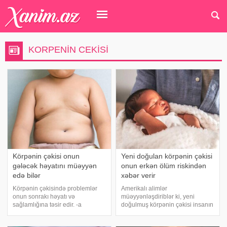
KORPENIN CEKISI
Körpənin çəkisi onun
Yeni doğulan körpənin çəkisi
gələcək həyatını müəyyən
onun erkən ölüm riskindən
edə bilər
xəbər verir
Körpənin çəkisində problemlər
Amerikalı alimlər
onun sonrakı həyatı və
müəyyənləşdiriblər ki, yeni
sağlamlığına təsir edir. -a
doğulmuş körpənin çəkisi insanın
istinadən bildirir ki, Avstraliya
yetkinlik dövründəki dözümlülük
alimlərinin yeni elmi araşdırması
dərəcəsi ilə bir başa əlaqəlidir. -a