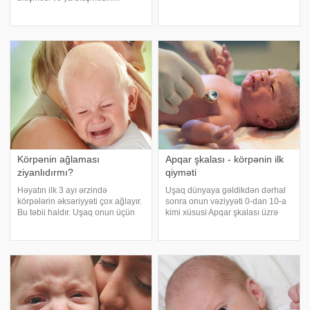
saniyə ərzində əsməsi (tremor)
gecikməsinə səbəb ola biləcək
həyatın 3 ayına kimi fizioloji
problemlər" mövzusunda
sayılır. Həyatın ilk həftələrində
məqaləsini təqdim edirik. Əmgək
körpənin orqanizm
valideynləri ən sıx narahat edən
mövzulardan biridir
Körpənin ağlaması
Apqar şkalası - körpənin ilk
ziyanlıdırmı?
qiyməti
Həyatın ilk 3 ayı ərzində
Uşaq dünyaya gəldikdən dərhal
körpələrin əksəriyyəti çox ağlayır.
sonra onun vəziyyəti 0-dan 10-a
Bu təbii haldır. Uşaq onun üçün
kimi xüsusi Apqar şkalası üzrə
yeni olan mühitə öyrəşir. Bu
qiymətləndirilir. Bu şkala keçən
öyrəşmə müəyyən vaxt tələb edir.
əsrin 50-ci illərində mamalıqda
Digər tərəfdən ana da bu müddət
fəaliyyət göstərən amerikalı
ərzində uşağı anlamağa, onun nə
professor anestezioloq Virginiya
istədiyin
Apqa