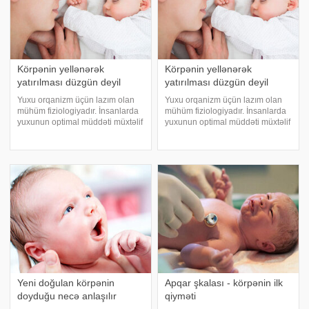
Körpənin yellənərək
Körpənin yellənərək
yatırılması düzgün deyil
yatırılması düzgün deyil
Yuxu orqanizm üçün lazım olan
Yuxu orqanizm üçün lazım olan
mühüm fiziologiyadır. İnsanlarda
mühüm fiziologiyadır. İnsanlarda
yuxunun optimal müddəti müxtəlif
yuxunun optimal müddəti müxtəlif
olur. Körpələrin isə yuxuya olan
olur. Körpələrin isə yuxuya olan
tələbatı daha artıqdır. Bəzi
tələbatı daha artıqdır. Bəzi
valideynlər körpələri dizləri üstə
valideynlər körpələri dizləri üstə
və ya başqa yerdə yelləyərə
və ya başqa yerdə yelləyərə
Yeni doğulan körpənin
Apqar şkalası - körpənin ilk
doyduğu necə anlaşılır
qiyməti