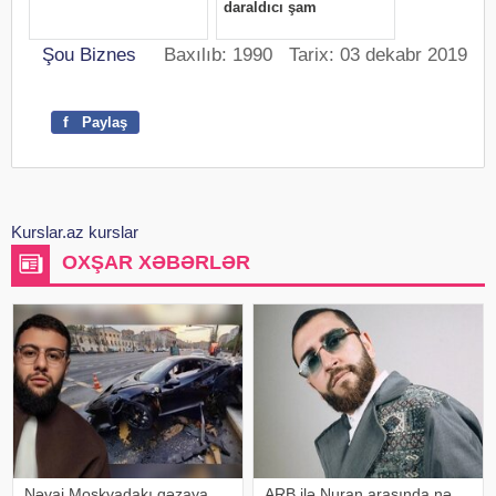
Şou Biznes
Baxılıb: 1990 Tarix: 03 dekabr 2019
f
Paylaş
Kurslar.az kurslar
OXŞAR XƏBƏRLƏR
Nəvai Moskvadakı qəzaya
ARB ilə Nuran arasında nə