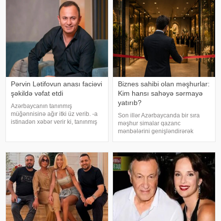
qidalandım, nə düzgün yatdım.
mətbuatına istinadən xəbər verir
Gördü
ki, Levent şəxsi həyatı ilə Ahba
Pərvin Lətifovun anası faciəvi
Biznes sahibi olan məşhurlar:
şəkildə vəfat etdi
Kim hansı sahəyə sərmayə
yatırıb?
Azərbaycanın tanınmış
müğənnisinə ağır itki üz verib. -a
Son illər Azərbaycanda bir sıra
istinadən xəbər verir ki, tanınmış
məşhur simalar qazanc
müğənni Pərvin Lətifovun anası
mənbələrini genişləndirərək
Almaz Lətifova bu gün qəfil
müxtəlif sahələrə sərmayə
dünyasını dəyişib. O özlərinə
yatırırlar. Onların arasında
məxsus bağ sahəsində çalışarkən
restoran, kafe, geyim, gözəllik və
əlinə bata
qida sektorunda fəaliyyət
göstərən, öz adları il