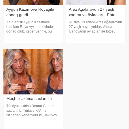
Aygün Kazımova Röyagilə
Araz Ağalarovun 27 yaşlı
qonaq getdi
xanımı və övladları - Foto
Xalq artisti Aygün Kazımova
Rusiyalı iş adamı Araz Ağalarovun
həmkarı Röya Ayxanın evində
27 yaşlı həyat yoldaşı Alena
qonaq olub. xəbər verir ki, bu
İvanovanın övladları ilə fotosu
barədə müğənni Kazım Can
yayılıb. Şəkil sosial mediada
instaqram hesabında paylaşım
paylaşılıb. Fotoda Alena və
edib. Görüntülər qısa müddətdə
A.Ağalarovdan olan iki övladı yer
izləyicilərin marağına səbəb olub
alıb. Qeyd edək ki, Araz Ağalarovu
Məşhur aktrisa saxlanıldı
Türkiyəli aktrisa Bennu Gerede
saxlanılıb. Türkiyə KİV-inə
istinadən xəbər verir ki, Bakırköy
Respublika Baş Prokurorluğu
aktrisanın qatıldığı televiziya
proqramında səsləndirdiyi