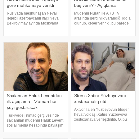
görə məhkəməyə verildi
baş verir? - Açıqlama
Rusiyada məşhurlaşan Nəvai
Müğənni Nuran ilə ARB TV
ləqəbli azərbaycanlı ifaçı Nəvai
arasında gərginlik yarandığı iddia
Bəkirov may ayında Moskvada
olunub. xəbər verir ki, bu barədə
baş vermiş yol-nəqliyyat
müğənni özü məlumat verilib.
hadisəsindən sonra şəhər
Məlumata görə, buna səbəb
infrastrukturuna vurulan zərərə
müğənninin öncədən lentə
görə məhkəməyə verilib. Bu
alınmış görüntü və
barədə TASS məlumat yayıb
açıqlamalarının heç bir rəsm
Saxlanılan Haluk Leventdən
Stress Xatirə Yüzbəyovanı
ilk açıqlama - 'Zaman hər
xəstəxanalıq etdi
şeyi göstərəcək
Aktyor Taleh Yüzbəyovun bloger
həyat yoldaşı Xatirə Yüzbəyova
Türkiyədə istintaq çərçivəsində
xəstəxanaya yerləşdirilib. O, bu
saxlanılan müğənni Haluk Levent
barədə sosial media hesabında
sosial media hesabında paylaşım
paylaşım edib. "Son zamanlar
edərək haqqında yayılan iddialara
stressə bağlı olaraq nə düzgün
münasibət bildirib. Türkiyə