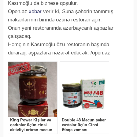
Kasımoğlu da biznesə qoşulur.
Open.az
xəbər
verir ki, Suna şəhərin tanınmış
məkanlarının birində özünə restoran açır.
Onun yeni restoranında azərbaycanlı aşpazlar
çalışacaq.
Həmçinin Kasımoğlu özü restoranın başında
duraraq, aşpazlara nəzarət edəcək. /open.az