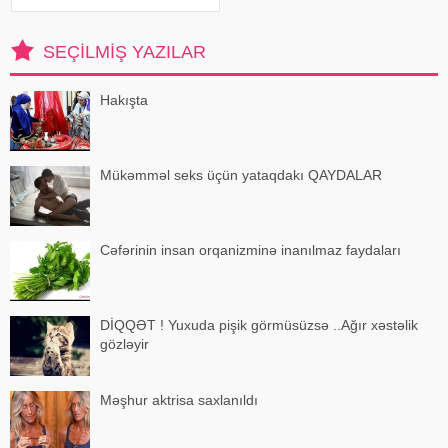
fikirlərlə bağlı "ədəbsizlik" ittiham
SEÇILMIŞ YAZILAR
Hakışta
Mükəmməl seks üçün yataqdakı QAYDALAR
Cəfərinin insan orqanizminə inanılmaz faydaları
DİQQƏT ! Yuxuda pişik görmüsüzsə ..Ağır xəstəlik
gözləyir
Məşhur aktrisa saxlanıldı