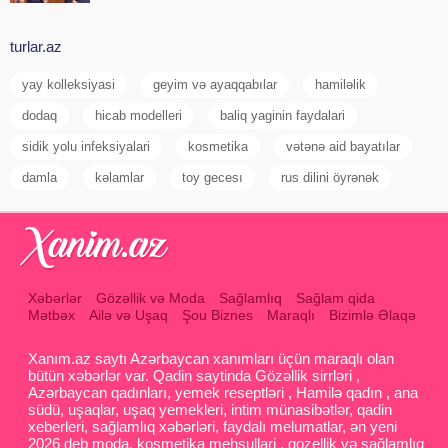
turlar.az
yay kolleksiyasi
geyim və ayaqqabılar
hamiləlik
dodaq
hicab modelleri
baliq yaginin faydalari
sidik yolu infeksiyalari
kosmetika
vətənə aid bayatılar
damla
kəlamlar
toy gecesı
rus dilini öyrənək
Xəbərlər
Gözəllik və Moda
Sağlamlıq
Sağlam qida
Mətbəx
Ailə və Uşaq
Şou Biznes
Maraqlı
Bizimlə Əlaqə
Xanım.az saytı Azərbaycan xanımları üçün maraqlı olan
bütün xəbərlər var. Qadin saytinda Gözəllik sirrləri ,
Azərbaycan qadınları, yemek reseptləri , Hamilə qadın , ana
südü, uşaqlar, uşaq yemekleri, intim münasibətlər, qadin
xeberleri, sağlamlıq xəbərləri, faydalı melumatlar, ən yeni
2026 deb moda, kosmetika mehsullari , gozellik və sağlamlıq