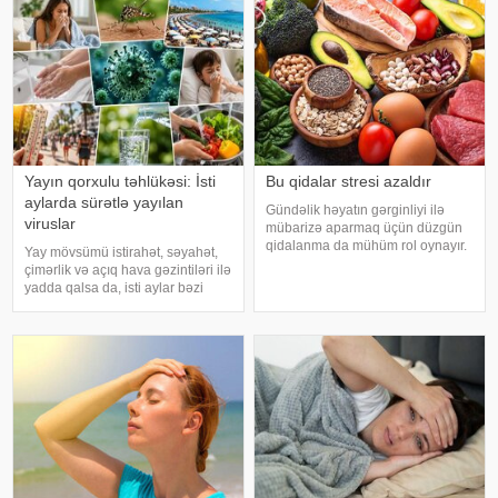
Yayın qorxulu təhlükəsi: İsti
Bu qidalar stresi azaldır
aylarda sürətlə yayılan
Gündəlik həyatın gərginliyi ilə
viruslar
mübarizə aparmaq üçün düzgün
qidalanma da mühüm rol oynayır.
Yay mövsümü istirahət, səyahət,
axşam.az-a istinadən bildirir
çimərlik və açıq hava gəzintiləri ilə
ki, orqanizmin kifayət qədər
yadda qalsa da, isti aylar bəzi
vitamin və mineral alması stressin
virus infeksiyalarının yayılması
təsirlərini azaltmağa kömək edə
üçün əlverişli şərait yarada bilər.
bilər
Buna səbəb təkcə yüksək
temperatur deyil. Açıq havad