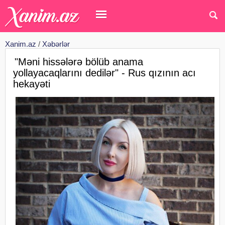
Xanim.az
/
Xəbərlər
"Məni hissələrə bölüb anama
yollayacaqlarını dedilər" - Rus qızının acı
hekayəti