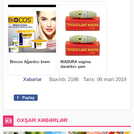
Xəbərlər
Baxılıb: 2196 Tarix: 06 mart 2019
f
Paylaş
OXŞAR XƏBƏRLƏR