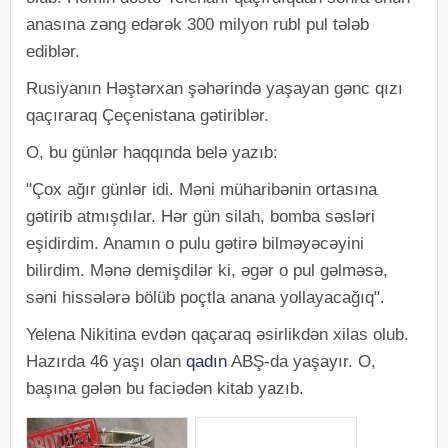
anasına zəng edərək 300 milyon rubl pul tələb
ediblər.
Rusiyanın Həştərxan şəhərində yaşayan gənc qızı
qaçıraraq Çeçenistana gətiriblər.
O, bu günlər haqqında belə yazıb:
"Çox ağır günlər idi. Məni müharibənin ortasına
gətirib atmışdılar. Hər gün silah, bomba səsləri
eşidirdim. Anamın o pulu gətirə bilməyəcəyini
bilirdim. Mənə demişdilər ki, əgər o pul gəlməsə,
səni hissələrə bölüb poçtla anana yollayacağıq".
Yelena Nikitina evdən qaçaraq əsirlikdən xilas olub.
Hazırda 46 yaşı olan
qadın
ABŞ-da yaşayır. O,
başına gələn bu faciədən kitab yazıb.