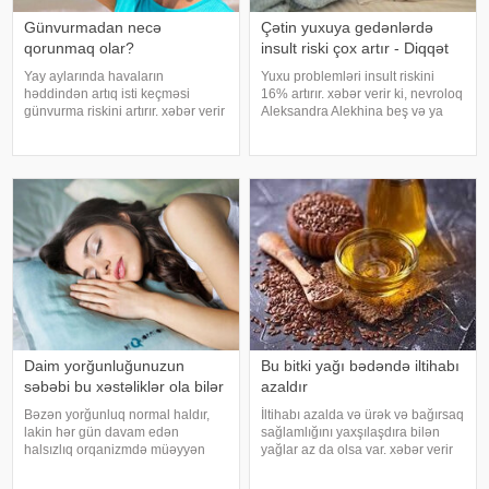
Günvurmadan necə
Çətin yuxuya gedənlərdə
qorunmaq olar?
insult riski çox artır - Diqqət
Yay aylarında havaların
Yuxu problemləri insult riskini
həddindən artıq isti keçməsi
16% artırır. xəbər verir ki, nevroloq
günvurma riskini artırır. xəbər verir
Aleksandra Alekhina beş və ya
ki, xüsusilə uşaqlar, yaşlılar,
daha çox yuxu pozğunluğu
xroniki xəstəliyi olan şəxslər və
simptomundan əziyyət çəkən
açıq havada çalışanlar daha
insanlarda insult riskinin ikiqat
diqqətli olmalıdırlar.
artdığını deyib. İnsult ciddi və
Günvurmadan qorunma
həyat
Daim yorğunluğunuzun
Bu bitki yağı bədəndə iltihabı
səbəbi bu xəstəliklər ola bilər
azaldır
Bəzən yorğunluq normal haldır,
İltihabı azalda və ürək və bağırsaq
lakin hər gün davam edən
sağlamlığını yaxşılaşdıra bilən
halsızlıq orqanizmdə müəyyən
yağlar az da olsa var. xəbər verir
problemlərin əlaməti ola bilər.
ki, kətan yağı ənənəvi olaraq
xəbər verir ki, davamlı
işlədici və yara sağalması üçün