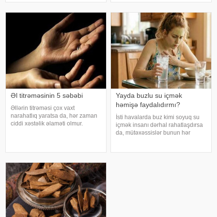
yorğunluğun səbəbləri arasında
istifadə edilən üyüdülmüş və
qan azlığı, qalxanabənzər vəz
preslənmiş kətan toxumlarında
xəstəlikləri, şəkərl
Əl titrəməsinin 5 səbəbi
Yayda buzlu su içmək
həmişə faydalıdırmı?
Əllərin titrəməsi çox vaxt
narahatlıq yaratsa da, hər zaman
İsti havalarda buz kimi soyuq su
ciddi xəstəlik əlaməti olmur.
içmək insanı dərhal rahatlaşdırsa
Mütəxəssislərin sözlərinə görə,
da, mütəxəssislər bunun hər
bəzi hallarda bu vəziyyət gündəlik
zaman ən yaxşı seçim olmadığını
faktorlarla bağlı olur və aradan
bildirirlər. xəbər verir ki, çox soyuq
qalxa bilər. Fransız mətbuatın
su susuzluq hissini tez azaldır və
insanın kifayət qədə