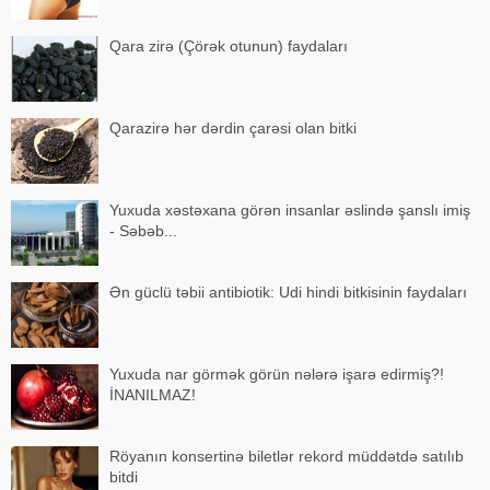
Qara zirə (Çörək otunun) faydaları
Qarazirə hər dərdin çarəsi olan bitki
Yuxuda xəstəxana görən insanlar əslində şanslı imiş
- Səbəb...
Ən güclü təbii antibiotik: Udi hindi bitkisinin faydaları
Yuxuda nar görmək görün nələrə işarə edirmiş?!
İNANILMAZ!
Röyanın konsertinə biletlər rekord müddətdə satılıb
bitdi