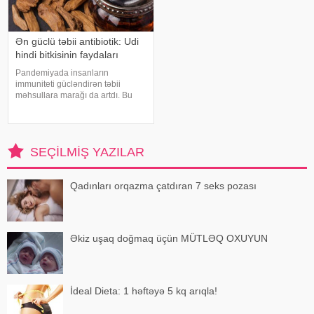
Ən güclü təbii antibiotik: Udi
hindi bitkisinin faydaları
Pandemiyada insanların
immuniteti gücləndirən təbii
məhsullara marağı da artdı. Bu
qidalardan ən önəmlisi isə udi
hindi bitkisidir. Udi hindinin
faydaları saymaqla bitmir. Bəs udi
hindi bitkisi nədir?. xəbər verir ki,
SEÇILMIŞ YAZILAR
ə
Qadınları orqazma çatdıran 7 seks pozası
Əkiz uşaq doğmaq üçün MÜTLƏQ OXUYUN
İdeal Dieta: 1 həftəyə 5 kq arıqla!