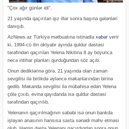
"Çox ağır günlər idi".
21 yaşında qaçırılan qız illər sonra başına gələnləri
danışıb.
AzNews.az Türkiyə mətbuatına istinadla
xəbər
verir
ki, 1994-cü ilin oktyabr ayında quldur dəstəsi
tərəfindən qaçırılan Yelena Nikitina 8 ay boyunca
necə intihar planları qurduğundan söz açıb.
Onun dediklərinə görə, 21 yaşında olan zaman
sevgilisi ilə birlikdə əyləncə məkanlarından birinə
gedib. Məkanda sevgilisi ilə mübahisə edən Yelena
çölə çıxıb, evinə qayıdanda isə quldur dəstəsi
tərəfindən qaçırılıb.
Yelenanın qaçırılmağının səbəbi isə onun bankda
işləyən anasının hansısa saxta sənədi məhv etməsi
olub. Həmin dəstə Yelenanı qaçırdıqdan sonra onun