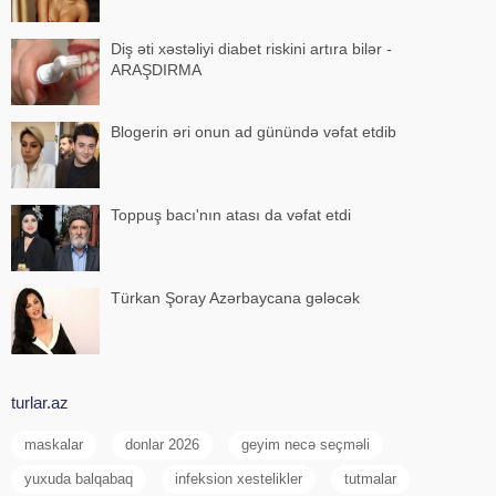
Diş əti xəstəliyi diabet riskini artıra bilər -
ARAŞDIRMA
Blogerin əri onun ad günündə vəfat etdib
Toppuş bacı'nın atası da vəfat etdi
Türkan Şoray Azərbaycana gələcək
turlar.az
maskalar
donlar 2026
geyim necə seçməli
yuxuda balqabaq
infeksion xestelikler
tutmalar