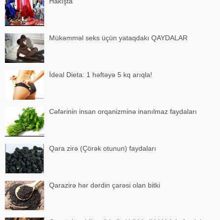
Hakışta
Mükəmməl seks üçün yataqdakı QAYDALAR
İdeal Dieta: 1 həftəyə 5 kq arıqla!
Cəfərinin insan orqanizminə inanılmaz faydaları
Qara zirə (Çörək otunun) faydaları
Qarazirə hər dərdin çarəsi olan bitki