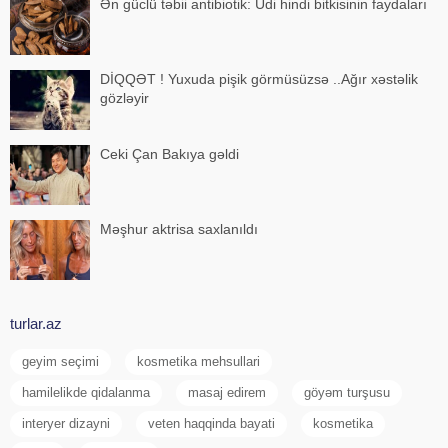
Ən güclü təbii antibiotik: Udi hindi bitkisinin faydaları
DİQQƏT ! Yuxuda pişik görmüsüzsə ..Ağır xəstəlik
gözləyir
Ceki Çan Bakıya gəldi
Məşhur aktrisa saxlanıldı
turlar.az
geyim seçimi
kosmetika mehsullari
hamilelikde qidalanma
masaj edirem
göyəm turşusu
interyer dizayni
veten haqqinda bayati
kosmetika