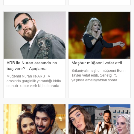
mətbuata istinadən xəbər verir ki,
Xudaverdiyevin "O üz, bu üz"
qrupun qurucusu və meneceri
yutub layihəsində qonaq olub.
Tolqa Akış üzvlərin sentyabr
E.Seyidcahan bildirib ki, həmin
ayında İstanbuldak
layihəd
ARB ilə Nuran arasında nə
Məşhur müğənni vəfat etdi
baş verir? - Açıqlama
Britaniyalı məşhur müğənni Bonni
Tayler vəfat edib. Sənətçi 75
Müğənni Nuran ilə ARB TV
yaşında əməliyyatdan sonra
arasında gərginlik yarandığı iddia
dünmyasını dəyişib. Məlumatı
olunub. xəbər verir ki, bu barədə
"The Sun" nəşri yayıb. /
müğənni özü məlumat verilib.
Məlumata görə, buna səbəb
müğənninin öncədən lentə
alınmış görüntü və
açıqlamalarının heç bir rəsm