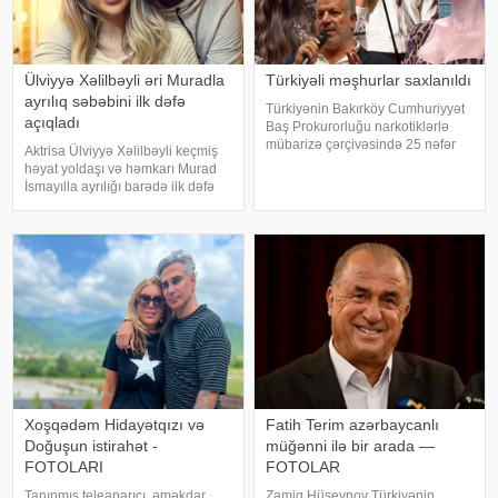
Ülviyyə Xəlilbəyli əri Muradla
Türkiyəli məşhurlar saxlanıldı
ayrılıq səbəbini ilk dəfə
Türkiyənin Bakırköy Cumhuriyyət
açıqladı
Baş Prokurorluğu narkotiklərlə
mübarizə çərçivəsində 25 nəfər
Aktrisa Ülviyyə Xəlilbəyli keçmiş
barəsində saxlanılma qərarı verib.
həyat yoldaşı və həmkarı Murad
Şübhəlilər arasında sənətçi,
İsmayılla ayrılığı barədə ilk dəfə
aktyor, iş adamı və obyekt
ətraflı açıqlama verib. Aktrisa bu
sahiblərinin olduğu bildirilib.
barədə Nail Naiboğlunun
Əməliyya
"YouTube" kanalında yayımlanan
müsahibəsində danışıb
Xoşqədəm Hidayətqızı və
Fatih Terim azərbaycanlı
Doğuşun istirahət -
müğənni ilə bir arada —
FOTOLARI
FOTOLAR
Tanınmış teleaparıcı, əməkdar
Zamiq Hüseynov Türkiyənin