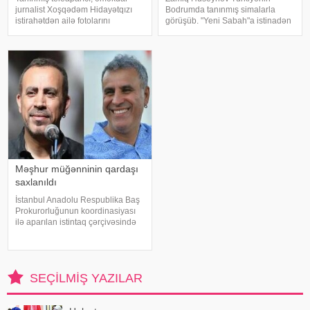
jurnalist Xoşqədəm Hidayətqızı
Bodrumda tanınmış simalarla
istirahətdən ailə fotolarını
görüşüb. "Yeni Sabah"a istinadən
paylaşıb. xəbər verir ki, o fotolara
xəbər verir ki, müğənni Yunus
"bizim komanda ən yaxşıdır"
Akgün, Uğurcan Çakır, eləcə də
başlığını yazıb. Fotolar böyük
məşqçi Fatih Terimləı ünsiyyətdə
maraqla qarşılanıb. Həmi
olub. Z.Hüseynov görüş zaman
Məşhur müğənninin qardaşı
saxlanıldı
İstanbul Anadolu Respublika Baş
Prokurorluğunun koordinasiyası
ilə aparılan istintaq çərçivəsində
Şile Bələdiyyəsinə dair yeni
əməliyyat keçirilib. xəbər verir ki,
İstanbul və İzmir şəhərlərində eyni
vaxtda həyata keçirilə
SEÇILMIŞ YAZILAR