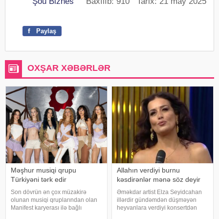
Şou Biznes
Baxılıb: 910 Tarix: 21 may 2025
f
Paylaş
OXŞAR XƏBƏRLƏR
Məşhur musiqi qrupu
Allahın verdiyi burnu
Türkiyəni tərk edir
kəsdirənlər mənə söz deyir
Son dövrün ən çox müzakirə
Əməkdar artist Elza Seyidcahan
olunan musiqi qruplarından olan
illərdir gündəmdən düşməyən
Manifest karyerası ilə bağlı
heyvanlara verdiyi konsertdən
mühüm qərar qəbul edib. xarici
danışıb. Müğənni aktyor Fərda