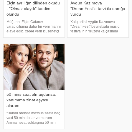
Elçin ayrılığın dilindən oxudu
Aygün Kazımova
- "Olmaz olaydı" təqdim
"DreamFest"ə tərzi ilə damğa
olundu
vurdu
Müğənni Elçin Cəfərov
Xalq artisti Aygün Kazımova
yaradıcılığına daha bir yeni mahnı
"DreamFest" beynəlxalq musiqi
əlavə edib. xəbər verir ki, sənətçi
festivalının firuzəyi xalçasında
bu dəfə "Olmaz olaydı" adlı
görüntülənib. Ölkənin əsas ulduzu
mahnısını dinləyicilərin ixtiyarına
tədbirə xüsusi tərzi ilə damğa
verib. . Bəstənin sözləri Rafael
vurub. Pop kraliça zövqlü geyimi
Şabanova, musiqisi is
və fərqli saç düzümü il
50 minə saat almaqdansa,
xanımıma zinət əşyası
alaram
"Bahalı brendə məxsus saata heç
vaxt 50 min dollar vermərəm.
Amma həyat yoldaşıma 50 min
dollara zinət əşyası almaq mənim
üçün asandır". Axşam.az-a