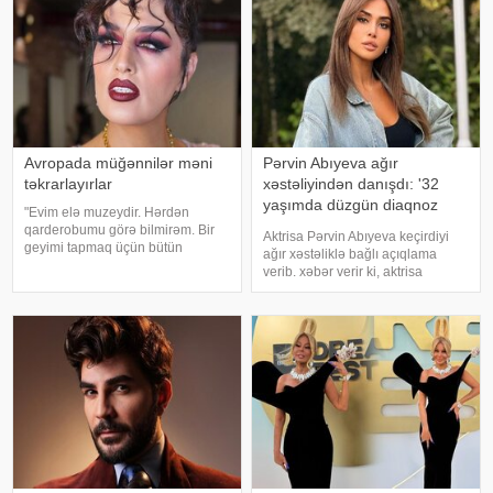
Avropada müğənnilər məni
Pərvin Abıyeva ağır
təkrarlayırlar
xəstəliyindən danışdı: '32
yaşımda düzgün diaqnoz
"Evim elə muzeydir. Hərdən
qoyuldu
qarderobumu görə bilmirəm. Bir
Aktrisa Pərvin Abıyeva keçirdiyi
geyimi tapmaq üçün bütün
ağır xəstəliklə bağlı açıqlama
qutuları, qarderobu boşaltmalı
verib. xəbər verir ki, aktrisa
oluram. Evim aksessuarlarla da
axlorhidriya xəstəliyindən əziyyət
doludur". axşam.az-a istinadən
çəkdiyini və uzun illər düzgün
bildirir ki, bu sözləri Əməkdar artis
diaqnoz qoyula bilmədiyini
bildirib. "Bu əməliyyat
Azərbaycand