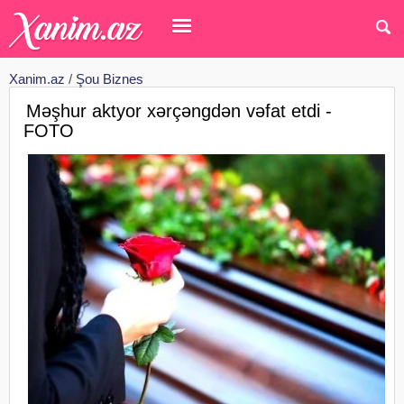
Xanim.az
/
Şou Biznes
Məşhur aktyor xərçəngdən vəfat etdi -
FOTO