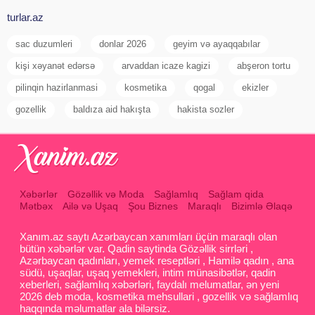
turlar.az
sac duzumleri
donlar 2026
geyim və ayaqqabılar
kişi xəyanət edərsə
arvaddan icaze kagizi
abşeron tortu
pilinqin hazirlanmasi
kosmetika
qogal
ekizler
gozellik
baldıza aid hakışta
hakista sozler
Xəbərlər
Gözəllik və Moda
Sağlamlıq
Sağlam qida
Mətbəx
Ailə və Uşaq
Şou Biznes
Maraqlı
Bizimlə Əlaqə
Xanım.az saytı Azərbaycan xanımları üçün maraqlı olan
bütün xəbərlər var. Qadin saytinda Gözəllik sirrləri ,
Azərbaycan qadınları, yemek reseptləri , Hamilə qadın , ana
südü, uşaqlar, uşaq yemekleri, intim münasibətlər, qadin
xeberleri, sağlamlıq xəbərləri, faydalı melumatlar, ən yeni
2026 deb moda, kosmetika mehsullari , gozellik və sağlamlıq
haqqında məlumatlar ala bilərsiz.