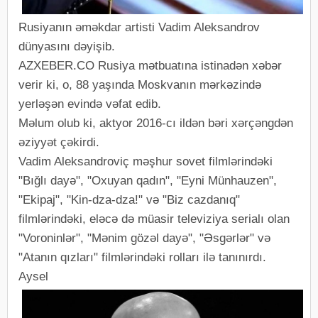
Rusiyanın əməkdar artisti Vadim Aleksandrov
dünyasını dəyişib.
AZXEBER.CO Rusiya mətbuatına istinadən xəbər
verir ki, o, 88 yaşında Moskvanın mərkəzində
yerləşən evində vəfat edib.
Məlum olub ki, aktyor 2016-cı ildən bəri xərçəngdən
əziyyət çəkirdi.
Vadim Aleksandroviç məşhur sovet filmlərindəki
"Bığlı dayə", "Oxuyan qadın", "Eyni Münhauzen",
"Ekipaj", "Kin-dza-dza!" və "Biz cazdanıq"
filmlərindəki, eləcə də müasir televiziya serialı olan
"Voroninlər", "Mənim gözəl dayə", "Əsgərlər" və
"Atanın qızları" filmlərindəki rolları ilə tanınırdı.
Aysel