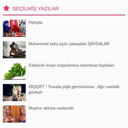
istinadən xəbər verir ki, bu sözləri
SEÇILMIŞ YAZILAR
Xalq artisti Emin Ağalaro
Hakışta
Mükəmməl seks üçün yataqdakı QAYDALAR
Cəfərinin insan orqanizminə inanılmaz faydaları
DİQQƏT ! Yuxuda pişik görmüsüzsə ..Ağır xəstəlik
gözləyir
Məşhur aktrisa saxlanıldı