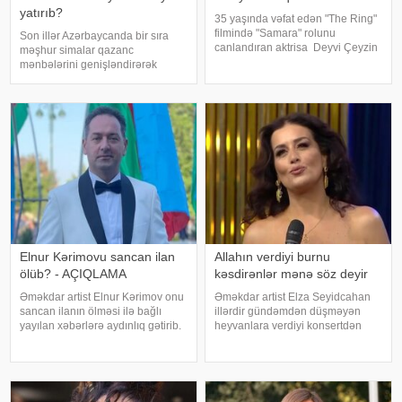
yatırıb?
35 yaşında vəfat edən "The Ring"
filmində "Samara" rolunu
Son illər Azərbaycanda bir sıra
canlandıran aktrisa Deyvi Çeyzin
məşhur simalar qazanc
ölüm səbəbi bəlli olub. xarici
mənbələrini genişləndirərək
mətbuata istinadən xəbər verir ki,
müxtəlif sahələrə sərmayə
Los-Anceles İl Tibbi Ekspertiza
yatırırlar. Onların arasında
İdarəsini
restoran, kafe, geyim, gözəllik və
qida sektorunda fəaliyyət
göstərən, öz adları il
Elnur Kərimovu sancan ilan
Allahın verdiyi burnu
ölüb? - AÇIQLAMA
kəsdirənlər mənə söz deyir
Əməkdar artist Elnur Kərimov onu
Əməkdar artist Elza Seyidcahan
sancan ilanın ölməsi ilə bağlı
illərdir gündəmdən düşməyən
yayılan xəbərlərə aydınlıq gətirib.
heyvanlara verdiyi konsertdən
Sənətçi bu barədə "Xəzər axşamı"
danışıb. Müğənni aktyor Fərda
verilişində danışıb. "Üç günə
Xudaverdiyevin "O üz, bu üz"
yaxındır ki, bu barədə heç kimə
yutub layihəsində qonaq olub.
açıqlama verməmişəm
E.Seyidcahan bildirib ki, həmin
layihəd