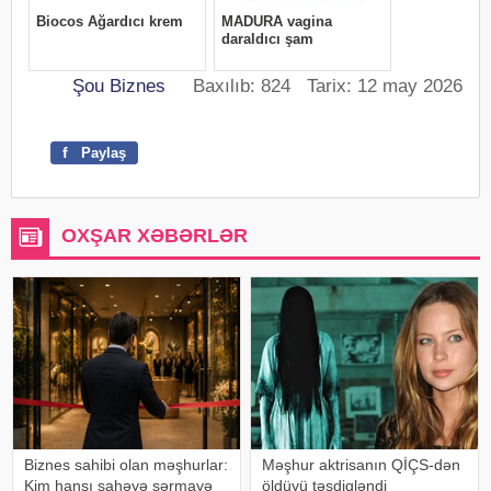
Şou Biznes
Baxılıb: 824 Tarix: 12 may 2026
f
Paylaş
OXŞAR XƏBƏRLƏR
Biznes sahibi olan məşhurlar:
Məşhur aktrisanın QİÇS-dən
Kim hansı sahəyə sərmayə
öldüyü təsdiqləndi