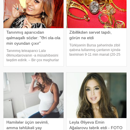
Tanınmış aparıcıdan
Zibillikdən sərvət tapdı,
qalmaqallı sözlər: "Əri ola-ola
görün nə etdi
min oyundan çıxır"
Türkiyənin Bursa şəhərində zibil
qabına tullanmış çantanın içində
Tanınmış teleaparıcı Lalə
təxminən 9-11 min manat (20-25
Əlimuxtarovanın -a müsahibəsini
min lirə) dəyərində qızıl tapan
təqdim edirik. – Bir çox məşhurlar
mühafizəçi çantanı polis
bu gün evlənir, sabah boşanır.
məntəqəsinə təslim edib. BİG.AZ
Səncə, ailəni qorumaq üçün yük
Sputnik Azərbaycan-a istinadən
daha çox kimin üzərinə düşür-kişi,
bildiri
ya qadının?. – Düzdür, bəzən
deyirlə
Hamilələr üçün sevimli,
Leyla Əliyeva Emin
amma təhlükəli yay
Ağalarovu təbrik etdi - FOTO