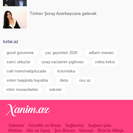
Türkan Şoray Azərbaycana gələcək
turlar.az
gozel gorunmek
yaz geyimleri 2026
adlarin menasi
xarici ulduzlar
usaq saclarinin yigilmasi
zebra keksi
cəlil məmmədquluzadə
kosmetika
veten haqqinda bayatilar
dieta
oxu az
intim munasibetler
seksler
Xəbərlər
Gözəllik və Moda
Sağlamlıq
Sağlam qida
Mətbəx
Ailə və Uşaq
Şou Biznes
Maraqlı
Bizimlə Əlaqə