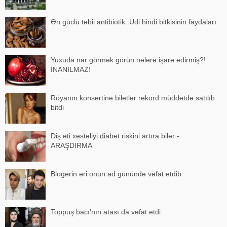
Ən güclü təbii antibiotik: Udi hindi bitkisinin faydaları
Yuxuda nar görmək görün nələrə işarə edirmiş?!
İNANILMAZ!
Röyanın konsertinə biletlər rekord müddətdə satılıb
bitdi
Diş əti xəstəliyi diabet riskini artıra bilər -
ARAŞDIRMA
Blogerin əri onun ad günündə vəfat etdib
Toppuş bacı'nın atası da vəfat etdi