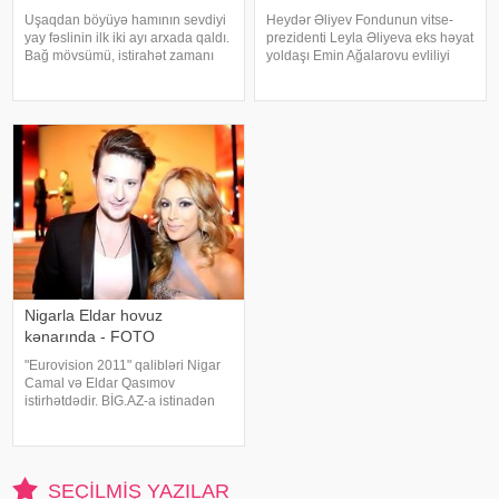
Uşaqdan böyüyə hamının sevdiyi
Heydər Əliyev Fondunun vitse-
yay fəslinin ilk iki ayı arxada qaldı.
prezidenti Leyla Əliyeva eks həyat
Bağ mövsümü, istirahət zamanı
yoldaşı Emin Ağalarovu evliliyi
olduğundan hamı Xəzərin
münasibətilə təbrik edib. Leyla
sahilinə, qumsallıqlara can atır.
xanım bu barədə rəsmi
Amma unutmayaq ki, hər gözəl
"İnstagram" səhifəsində yazıb:.
olan bir qədər də təhlükəlidir. B
"Əziz dostlar! Çoxu məni
Nigarla Eldar hovuz
kənarında - FOTO
"Eurovision 2011" qalibləri Nigar
Camal və Eldar Qasımov
istirhətdədir. BİG.AZ-a istinadən
xəbər verir ki, onlar birlikdı
dincəlir. Eldar həmkarı ilə
çəkdirdiyi fotonu sosial şəbəkə
hesabında paylaşıb
SEÇILMIŞ YAZILAR