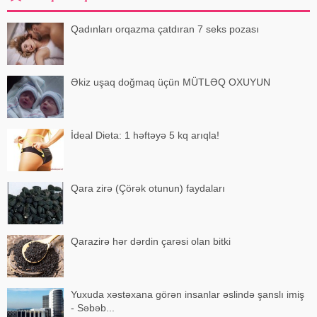
Qadınları orqazma çatdıran 7 seks pozası
Əkiz uşaq doğmaq üçün MÜTLƏQ OXUYUN
İdeal Dieta: 1 həftəyə 5 kq arıqla!
Qara zirə (Çörək otunun) faydaları
Qarazirə hər dərdin çarəsi olan bitki
Yuxuda xəstəxana görən insanlar əslində şanslı imiş
- Səbəb...