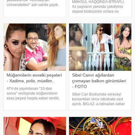
MƏHSUL HAQQINDA ƏTRAFLI.
Universitetleri" adlı səhifə yayıb.
Az yaşlıların yanında çəkdiyiniz
Bildirilib ki, hadisə Mədəniyyət və
siqaret tüstüsünün onlara nə
İncəsənət Universitetinin
qədər zərərli olduğunu
həyətində baş verib. "Mədəniyyət
bilirsinizmi?Həm ətrafınızı həm
və İncəsənə
özünüzü
zəhərləyirsiniz.Xərçəngə,vərəmə
yol açan bu mənfi vərdişinizə son
qoymağı
Müğənnilərin əvvəlki peşələri
Sibel Canın ağıllardan
- Xadimə, polis, müəllim..
çıxmayan balkon görüntüləri
- FOTO
ATV-də yayımlanan "10-dan
sonra" verilişində müğənnilərin
Sibel Can Bodrumda verəcəyi
əsas peşəsi haqda xəbər verilib.
konsertdən öncə istirahətə vaxt
axşam.az-a istinadən həmin
ayırıb. BİG.AZ -a istinadən xəbər
siyahını təqdim edir:. Elnarə
verir ki, Can istirahət zamanı
Xəlilova ingilis dili müəlliməsidir.
fotoqrafların obyektivinə tuş gəlib.
Baloğlan Əşrəfov kənddə müəlli
Müğənni dəbdən düşməyən
balkon pozunu bu dəfə də Çeşmə
bölgəsind