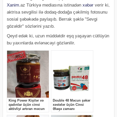
Xanim
.az Türkiyə mediasına istinadən
xəbər
verir ki,
aktrisa sevgilisi ilə dodaq-dodağa çəkilmiş fotosunu
sosial şəbəkədə paylaşıb. Berrak şəklə "Sevgi
gözəldir" sözlərini yazıb.
Qeyd edək ki, uzun müddətdir eşq yaşayan cütlüyün
bu yaxınlarda evlənəcəyi gözlənilir.