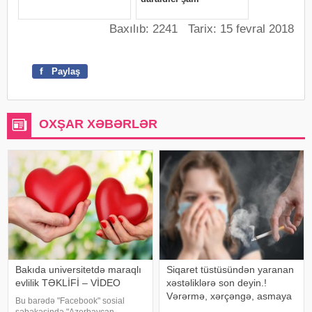
Baxılıb: 2241 Tarix: 15 fevral 2018
f
Paylaş
OXŞAR XƏBƏRLƏR
Bakıda universitetdə maraqlı
Siqaret tüstüsündən yaranan
evlilik TƏKLİFİ – VİDEO
xəstəliklərə son deyin.!
Vərərmə, xərçəngə, asmaya
Bu barədə "Facebook" sosial
son!
şəbəkəsində "Azerbaycan