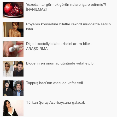
Yuxuda nar görmək görün nələrə işarə edirmiş?!
İNANILMAZ!
Röyanın konsertinə biletlər rekord müddətdə satılıb
bitdi
Diş əti xəstəliyi diabet riskini artıra bilər -
ARAŞDIRMA
Blogerin əri onun ad günündə vəfat etdib
Toppuş bacı'nın atası da vəfat etdi
Türkan Şoray Azərbaycana gələcək