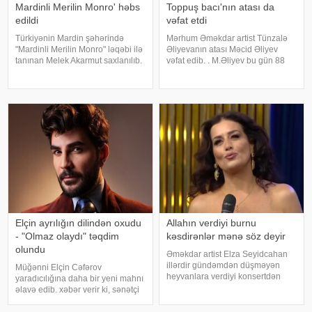
Mardinli Merilin Monro' həbs
Toppuş bacı'nın atası da
edildi
vəfat etdi
Türkiyənin Mardin şəhərində
Mərhum Əməkdar artist Tünzalə
"Mardinli Merilin Monro" ləqəbi ilə
Əliyevanın atası Məcid Əliyev
tanınan Melek Akarmut saxlanılıb.
vəfat edib. . M.Əliyev bu gün 88
50 yaşlı Melek Akarmutun sosial
yaşında dünyasını dəyişib. . Qeyd
media hesabında 15 iyul 2016-cı
edək ki, "Toppuş bacı" ləqəbi ilə
il çevriliş cəhdi ilə bağlı cinayət
tanınan aktrisa onkoloji
tərkibli olduğ
xəstəlikdən əziyyət çəkird
Elçin ayrılığın dilindən oxudu
Allahın verdiyi burnu
- "Olmaz olaydı" təqdim
kəsdirənlər mənə söz deyir
olundu
Əməkdar artist Elza Seyidcahan
illərdir gündəmdən düşməyən
Müğənni Elçin Cəfərov
heyvanlara verdiyi konsertdən
yaradıcılığına daha bir yeni mahnı
danışıb. Müğənni aktyor Fərda
əlavə edib. xəbər verir ki, sənətçi
Xudaverdiyevin "O üz, bu üz"
bu dəfə "Olmaz olaydı" adlı
yutub layihəsində qonaq olub.