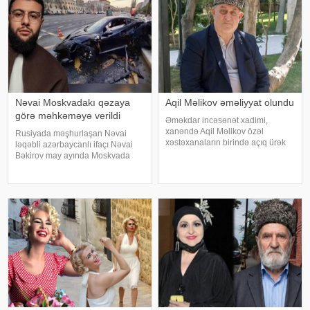
Nəvai Moskvadakı qəzaya
Aqil Məlikov əməliyyat olundu
görə məhkəməyə verildi
Əməkdar incəsənət xadimi,
xanəndə Aqil Məlikov özəl
Rusiyada məşhurlaşan Nəvai
xəstəxanaların birində açıq ürək
ləqəbli azərbaycanlı ifaçı Nəvai
əməliyyatı keçirib. xəbər verir ki,
Bəkirov may ayında Moskvada
bu barədə "Teleqraf"a xanəndənin
baş vermiş yol-nəqliyyat
oğlu Hüseyn Məlikov məlumat
hadisəsindən sonra şəhər
verib. Onun sözlərinə görə, atasını
infrastrukturuna vurulan zərərə
görə məhkəməyə verilib. Bu
barədə TASS məlumat yayıb