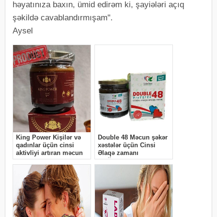
həyatınıza baxın, ümid edirəm ki, şayiələri açıq
şəkildə cavablandırmışam".
Aysel