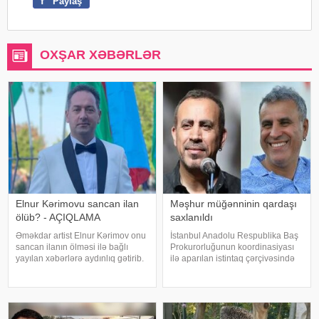
f
Paylaş
OXŞAR XƏBƏRLƏR
Elnur Kərimovu sancan ilan
Məşhur müğənninin qardaşı
ölüb? - AÇIQLAMA
saxlanıldı
Əməkdar artist Elnur Kərimov onu
İstanbul Anadolu Respublika Baş
sancan ilanın ölməsi ilə bağlı
Prokurorluğunun koordinasiyası
yayılan xəbərlərə aydınlıq gətirib.
ilə aparılan istintaq çərçivəsində
Sənətçi bu barədə "Xəzər axşamı"
Şile Bələdiyyəsinə dair yeni
verilişində danışıb. "Üç günə
əməliyyat keçirilib. xəbər verir ki,
yaxındır ki, bu barədə heç kimə
İstanbul və İzmir şəhərlərində eyni
açıqlama verməmişəm
vaxtda həyata keçirilə