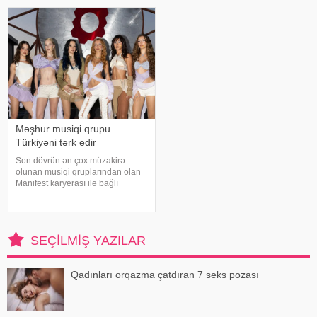
mahnısını dinləyicilərin ixtiyarına
E.Seyidcahan bildirib ki, həmin
verib. . Bəstənin sözləri Rafael
layihəd
Şabanova, musiqisi is
Məşhur musiqi qrupu
Türkiyəni tərk edir
Son dövrün ən çox müzakirə
olunan musiqi qruplarından olan
Manifest karyerası ilə bağlı
mühüm qərar qəbul edib. xarici
mətbuata istinadən xəbər verir ki,
qrupun qurucusu və meneceri
Tolqa Akış üzvlərin sentyabr
SEÇILMIŞ YAZILAR
ayında İstanbuldak
Qadınları orqazma çatdıran 7 seks pozası