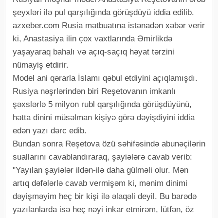
şeyxləri ilə pul qarşılığında görüşdüyü iddia edilib.
azxeber.com Rusia mətbuatına istənadən xəbər verir
ki, Anastasiya ilin çox vaxtlarında Əmirlikdə
yaşayaraq bahalı və açıq-saçıq həyat tərzini
nümayiş etdirir.
Model ani qərarla İslamı qəbul etdiyini açıqlamışdı.
Rusiya nəşrlərindən biri Reşetovanın imkanlı
şəxslərlə 5 milyon rubl qarşılığında görüşdüyünü,
hətta dinini müsəlman kişiyə görə dəyişdiyini iddia
edən yazı dərc edib.
Bundan sonra Reşetova özü səhifəsində abunəçilərin
suallarını cavablandıraraq, şayiələrə cavab verib:
"Yayılan şayiələr ildən-ilə daha gülməli olur. Mən
artıq dəfələrlə cavab vermişəm ki, mənim dinimi
dəyişməyim heç bir kişi ilə əlaqəli deyil. Bu barədə
yazılanlarda isə heç nəyi inkar etmirəm, lütfən, öz