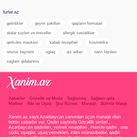
turlar.az
gelinlikler
geyim şəkilləri
qaşların formalari
atalar sozleri ve meseller
allergik xəstəliklər
qerkules maskasi
kabab reseptləri
kosmetika
novruz bayrami
oglaq
qiz adlari
narin faydasi
saglam qidalanma
Xəbərlər
Gözəllik və Moda
Sağlamlıq
Sağlam qida
Mətbəx
Ailə və Uşaq
Şou Biznes
Maraqlı
Bizimlə Əlaqə
Xanım.az saytı Azərbaycan xanımları üçün maraqlı olan
bütün xəbərlər var. Qadin saytinda Gözəllik sirrləri ,
Azərbaycan qadınları, yemek reseptləri , Hamilə qadın , ana
südü, uşaqlar, uşaq yemekleri, intim münasibətlər, qadin