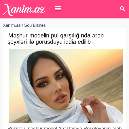
Xanim.az
/
Şou Biznes
Məşhur modelin pul qarşılığında ərəb
şeyxləri ilə görüşdüyü iddia edilib
Rusiyalı məşhur model Anastasiya Reşetovanın ərəb