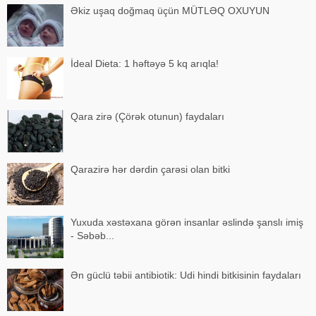
Əkiz uşaq doğmaq üçün MÜTLƏQ OXUYUN
İdeal Dieta: 1 həftəyə 5 kq arıqla!
Qara zirə (Çörək otunun) faydaları
Qarazirə hər dərdin çarəsi olan bitki
Yuxuda xəstəxana görən insanlar əslində şanslı imiş
- Səbəb...
Ən güclü təbii antibiotik: Udi hindi bitkisinin faydaları