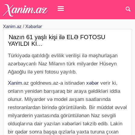
Xanim.az
/
Xəbərlər
Nazın 61 yaşlı kişi ilə ELƏ FOTOSU
YAYILDI Kİ...
Türkiyədə qatıldığı evlilik verilişi ilə məşhurlaşan
azərbaycanlı Naz Milanın türk milyarder Hüseyn
Ağaoğlu ilə yeni fotosu yayılıb.
Xanim
.az goldnews.az-a istinadən
xəbər
verir ki,
onların yenidən barışaraq bir araya gəldikləri iddia
olunur. Milyarder və model axşam saatlarında
restoranlardan birində görüntülənib. Bir müddət əvvəl
milyarderin yaxtasında görüntülənən Naz sevgili
olduqlarına dair yazılan xəbərləri təkzib edib. Lakin
bir qədər sonra başqa qızlarla yaxta turuna çıxan