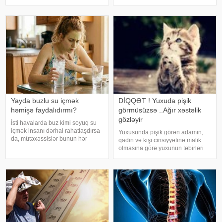
xəbər verir ki, davamlı
yapon alimləri gəliblər. -
yorğunluğun səbəbləri arasında
qan azlığı, qalxanabənzər vəz
xəstəlikləri, şəkərl
Yayda buzlu su içmək
DİQQƏT ! Yuxuda pişik
həmişə faydalıdırmı?
görmüsüzsə ..Ağır xəstəlik
gözləyir
İsti havalarda buz kimi soyuq su
içmək insanı dərhal rahatlaşdırsa
Yuxusunda pişik görən adamın,
da, mütəxəssislər bunun hər
qadın və kişi cinsiyyətinə malik
zaman ən yaxşı seçim olmadığını
olmasına görə yuxunun təbirləri
bildirirlər. xəbər verir ki, çox soyuq
dəyişir. Əgər bu yuxunu görən
su susuzluq hissini tez azaldır və
adam bir kişisə, bu kişinin normal
insanın kifayət qədə
həyatında diqqətsiz bir şəxsiyyətə
sahib olduğu, ətrafındak