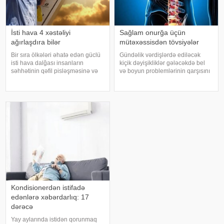
İsti hava 4 xəstəliyi
Sağlam onurğa üçün
ağırlaşdıra bilər
mütəxəssisdən tövsiyələr
Bir sıra ölkələri əhatə edən güclü
Gündəlik vərdişlərdə ediləcək
isti hava dalğası insanların
kiçik dəyişikliklər gələcəkdə bel
səhhətinin qəfil pisləşməsinə və
və boyun problemlərinin qarşısını
bəzi xəstəliklərin ağırlaşmasına
almağa kömək edə bilər. xəbər
səbəb ola bilər. Yüksək
verir ki, türkiyəli professor Turgut
temperatur yalnız susuzlaşma və
Akgülün sözlərinə görə, düzgün
günvurma riski yaratmır. xarici
duruş onurğanın sağlam
mediay
qalmasınd
Kondisionerdən istifadə
edənlərə xəbərdarlıq: 17
dərəcə
Yay aylarında istidən qorunmaq