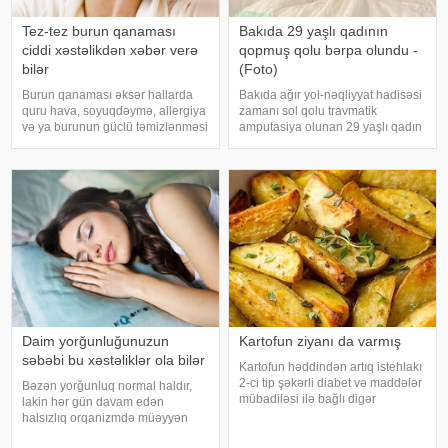
Tez-tez burun qanaması
Bakıda 29 yaşlı qadının
ciddi xəstəlikdən xəbər verə
qopmuş qolu bərpa olundu -
bilər
(Foto)
Burun qanaması əksər hallarda
Bakıda ağır yol-nəqliyyat hadisəsi
quru hava, soyuqdəymə, allergiya
zamanı sol qolu travmatik
və ya burunun güclü təmizlənməsi
amputasiya olunan 29 yaşlı qadın
nəticəsində yaranır və təhlükəli
uğurla əməliyyat edilib. xəbər
olmur. xəbər verir ki, lakin qanama
verir ki, hadisədən sonra
tez-tez təkrarlanır, çox olursa və
zərərçəkən Səhiyyə Nazirliyi
ya çətin dayanırsa, mütlə
Akademik M.A.Topçubaşov adına
Elmi Cərrahiyy
Daim yorğunluğunuzun
Kartofun ziyanı da varmış
səbəbi bu xəstəliklər ola bilər
Kartofun həddindən artıq istehlakı
2-ci tip şəkərli diabet və maddələr
Bəzən yorğunluq normal haldır,
mübadiləsi ilə bağlı digər
lakin hər gün davam edən
pozğunluqların yaranma riskini
halsızlıq orqanizmdə müəyyən
artıra bilər. Bu nəticəyə kartofun
problemlərin əlaməti ola bilər.
sağlamlığa təsirini araşdıran