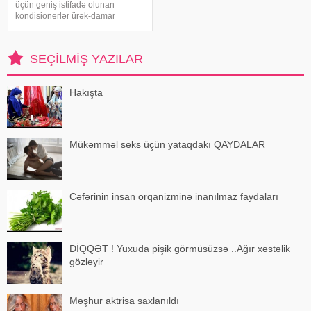
üçün geniş istifadə olunan
kondisionerlər ürək-damar
xəstəlikləri olan şəxslər üçün ciddi
risk yarada bilər. xəbər verir ki,
kardioloqların bildirdiyinə görə,
SEÇILMIŞ YAZILAR
tərli halda qəfil çox soyuq otağ
Hakışta
Mükəmməl seks üçün yataqdakı QAYDALAR
Cəfərinin insan orqanizminə inanılmaz faydaları
DİQQƏT ! Yuxuda pişik görmüsüzsə ..Ağır xəstəlik
gözləyir
Məşhur aktrisa saxlanıldı