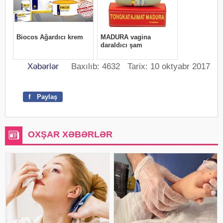
Xəbərlər
Baxılıb: 4632 Tarix: 10 oktyabr 2017
f
Paylaş
OXŞAR XƏBƏRLƏR