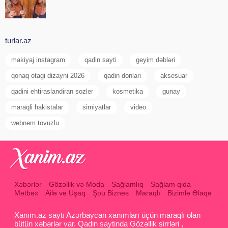
turlar.az
makiyaj instagram
qadin sayti
geyim dəbləri
qonaq otagi dizayni 2026
qadin donlari
aksesuar
qadini ehtiraslandiran sozler
kosmetika
gunay
maraqli hakistalar
sirniyatlar
video
webnem tovuzlu
Xəbərlər
Gözəllik və Moda
Sağlamlıq
Sağlam qida
Mətbəx
Ailə və Uşaq
Şou Biznes
Maraqlı
Bizimlə Əlaqə
Xanım.az saytı Azərbaycan xanımları üçün maraqlı olan
bütün xəbərlər var. Qadin saytinda Gözəllik sirrləri ,