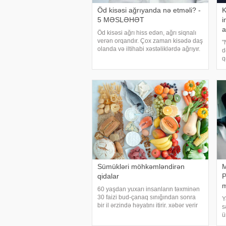
Öd kisəsi ağrıyanda nə etməli? -
K
5 MƏSLƏHƏT
i
a
Öd kisəsi ağrı hiss edən, ağrı siqnalı
verən orqandır. Çox zaman kisədə daş
"
olanda və iltihabi xəstəliklərdə ağrıyır.
d
Kəskin pristuplarda ilk işiniz təcili
q
yardım çağırıb, xəstəxanaya
o
çatmaqdır, bu zaman hətta ağrıkəsic
c
o
Sümükləri möhkəmləndirən
M
qidalar
P
m
60 yaşdan yuxarı insanların təxminən
30 faizi bud-çanaq sınığından sonra
Y
bir il ərzində həyatını itirir. xəbər verir
s
ki, bu səbəbdən sümüklərin
ü
möhkəmliyini qorumaq və sınıq riskini
m