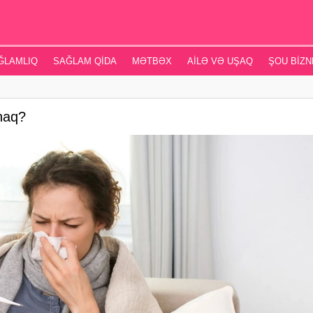
ĞLAMLIQ
SAĞLAM QIDA
MƏTBƏX
AILƏ VƏ UŞAQ
ŞOU BIZN
naq?