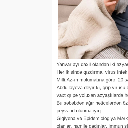
Yanvar ayı daxil olandan iki azy
Hər ikisində qızdırma, virus inf
Milli.Az-ın məlumatına görə, 20 s
Abdullayeva deyir ki, qrip virusu 
vaxt qripə yoluxan azyaşlılarda hə
Bu səbəbdən ağır nəticələrdən öz
peyvənd olunmalıyıq.
Gigiyena və Epidemiologiya Mərkəzi
olanlar, hamilə qadınlar, immun si