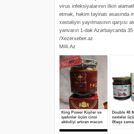
virus infeksiyalarının ilkin əlam
etmək, həkim təyinatı əsasında 
xəstəliyin yayılmasının qarşısı a
yanvarın 1-dək Azərbaycanda 35 
/Xezerxeber.az
Milli.Az