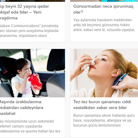
işi beyni 32 yaşına qədər
Günvurmadan necə qorunmaq
nkişaf edə bilər – Yeni
olar?
raşdırma
Yay aylarında havaların həddindən
artıq isti keçməsi günvurma riskini
Nature Communications" jurnalında
artırır. xəbər verir ki, xüsusilə uşaqlar,
ərc olunan yeni araşdırma kişilərdə
yaşlılar, xroniki xəstəliyi olan şəxslər
ərarvermə, impulsların idarə
və açıq havada çalışanlar daha
lunması və risk qiymətləndirilməsinə
diqqətli olmalıdırlar. Günvurmadan
avabdeh olan beyin nahiyələrinin
qorunma
rta hesabla 32 yaşına qədər inkişa
aşında ürəkbulanma:
Tez-tez burun qanaması ciddi
ediatrdan valideynlərə
xəstəlikdən xəbər verə bilər
əsləhət
Burun qanaması əksər hallarda quru
hava, soyuqdəymə, allergiya və ya
ay mövsümündə uzun avtomobil
burunun güclü təmizlənməsi
əfərləri zamanı uşaqlarda
nəticəsində yaranır və təhlükəli olmur.
rəkbulanma və qusma halları tez-tez
xəbər verir ki, lakin qanama tez-tez
üşahidə olunur. xəbər verir ki,