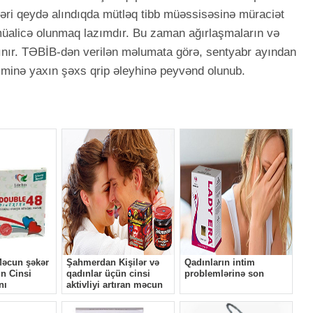
ətləri qeydə alındıqda mütləq tibb müəssisəsinə müraciət
müalicə olunmaq lazımdır. Bu zaman ağırlaşmaların və
lınır. TƏBİB-dən verilən məlumata görə, sentyabr ayından
minə yaxın şəxs qrip əleyhinə peyvənd olunub.