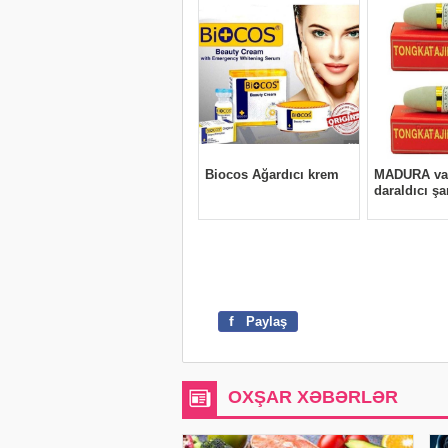
f
Paylaş
OXŞAR XƏBƏRLƏR