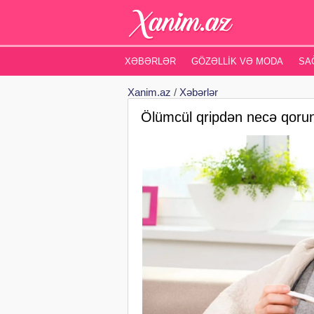
XƏBƏRLƏR
GÖZƏLLIK VƏ MODA
SA
Xanim.az
/
Xəbərlər
Ölümcül qripdən necə qoru