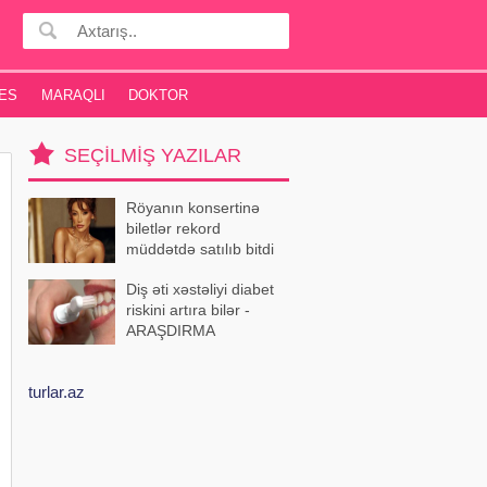
ES
MARAQLI
DOKTOR
SEÇILMIŞ YAZILAR
Röyanın konsertinə
biletlər rekord
müddətdə satılıb bitdi
Diş əti xəstəliyi diabet
riskini artıra bilər -
ARAŞDIRMA
turlar.az