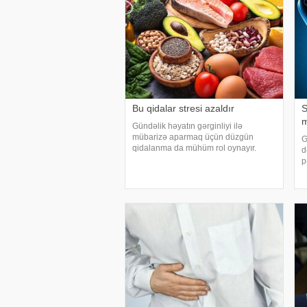
Bu qidalar stresi azaldır
S
m
Gündəlik həyatın gərginliyi ilə
mübarizə aparmaq üçün düzgün
G
qidalanma da mühüm rol oynayır.
d
axşam.az-a istinadən bildirir
p
ki, orqanizmin kifayət qədər vitamin və
k
mineral alması stressin təsirlərini
t
azaltmağa kömək edə bilər
s
o