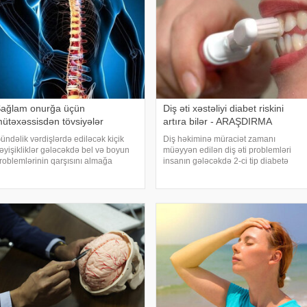
ağlam onurğa üçün
Diş əti xəstəliyi diabet riskini
ütəxəssisdən tövsiyələr
artıra bilər - ARAŞDIRMA
ündəlik vərdişlərdə ediləcək kiçik
Diş həkiminə müraciət zamanı
əyişikliklər gələcəkdə bel və boyun
müəyyən edilən diş əti problemləri
roblemlərinin qarşısını almağa
insanın gələcəkdə 2-ci tip diabetə
ömək edə bilər. xəbər verir ki,
tutulma riski barədə də məlumat verə
ürkiyəli professor Turgut Akgülün
bilər. xəbər verir ki, "The Lancet Public
özlərinə görə, düzgün duruş
Health" jurnalında dərc olunan v
nurğanın sağlam qalmasınd