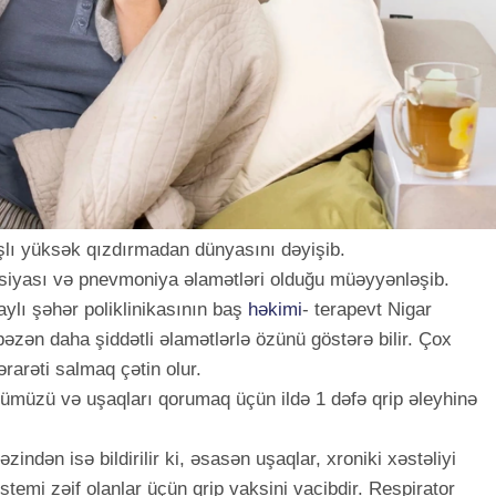
aşlı yüksək qızdırmadan dünyasını dəyişib.
eksiyası və pnevmoniya əlamətləri olduğu müəyyənləşib.
aylı şəhər poliklinikasının baş
həkimi
- terapevt Nigar
bəzən daha şiddətli əlamətlərlə özünü göstərə bilir. Çox
rarəti salmaq çətin olur.
ümüzü və uşaqları qorumaq üçün ildə 1 dəfə qrip əleyhinə
ndən isə bildirilir ki, əsasən uşaqlar, xroniki xəstəliyi
stemi zəif olanlar üçün qrip vaksini vacibdir. Respirator