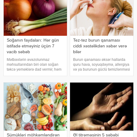
Soğanın faydaları: Hər gün
Tez-tez burun qanaması
istifadə etməyiniz üçün 7
ciddi xəstəlikdən xəbər verə
vacib səbəb
bilər
Mətbəxlərin əvəzolunmaz
Burun qanaması əksər hallarda
məhsullarından biri olan soğan
quru hava, soyuqdəymə, allergiya
təkcə yeməklərə dad vermir, həm
və ya burunun güclü təmizlənməsi
də sağlamlıq üçün çoxsaylı
nəticəsində yaranır və təhlükəli
faydaları ilə seçilir. xəbər verir ki,
olmur. xəbər verir ki, lakin qanama
tərkibindəki vitaminlər, minerallar
tez-tez təkrarlanır, çox olursa və
və antioksidantlar sayəsində soğa
ya çətin dayanırsa, mütlə
Sümükləri möhkəmləndirən
Əl titrəməsinin 5 səbəbi