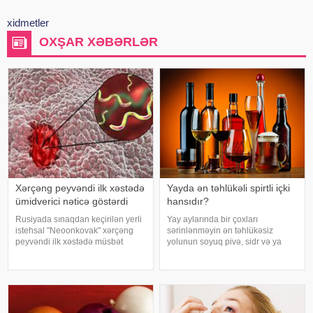
xidmetler
OXŞAR XƏBƏRLƏR
Xərçəng peyvəndi ilk xəstədə
Yayda ən təhlükəli spirtli içki
ümidverici nəticə göstərdi
hansıdır?
Rusiyada sınaqdan keçirilən yerli
Yay aylarında bir çoxları
istehsal "Neoonkovak" xərçəng
sərinlənməyin ən təhlükəsiz
peyvəndi ilk xəstədə müsbət
yolunun soyuq pivə, sidr və ya
immunoloji reaksiya yaradıb.
şirin kokteyl içmək olduğunu
xəbər verir ki, bu barədə
düşünür. Güclü spirtli içkilərdən
Rusiyanın Milli Elmi-Tədqiqat
istidə uzaq durmağa çalışsalar da,
Epidemiologiya və Mikrobiologiya
az alkoqollu içkilər çox vaxt
Mərkəzini
zərərsi