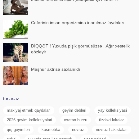
Cəfərinin insan orqanizminə inanılmaz faydaları
DİQQƏT ! Yuxuda pişik görmüsüzsə ..Ağır xəstəlik
gözləyir
Məşhur aktrisa saxlanıldı
turlar.az
makiyaj etmek qaydalari
geyim dəbləri
yay kolleksiyasi
2026 geyim kolleksiyalari
oxatan burcu
üzdəki ləkələr
qış geyimləri
kosmetika
novruz
novruz hakistalari