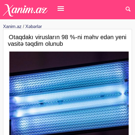
Xanim.az
/
Xəbərlər
Otaqdakı virusların 98 %-ni məhv edən yeni
vasitə təqdim olunub