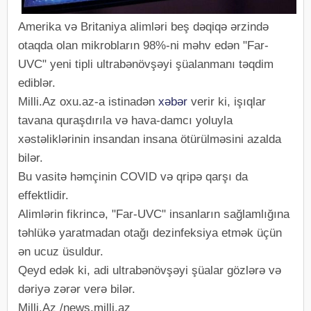
Amerika və Britaniya alimləri beş dəqiqə ərzində
otaqda olan mikrobların 98%-ni məhv edən "Far-
UVC" yeni tipli ultrabənövşəyi şüalanmanı təqdim
ediblər.
Milli.Az oxu.az-a istinadən
xəbər
verir ki, işıqlar
tavana quraşdırıla və hava-damcı yoluyla
xəstəliklərinin insandan insana ötürülməsini azalda
bilər.
Bu vasitə həmçinin COVID və qripə qarşı da
effektlidir.
Alimlərin fikrincə, "Far-UVC" insanların sağlamlığına
təhlükə yaratmadan otağı dezinfeksiya etmək üçün
ən ucuz üsuldur.
Qeyd edək ki, adi ultrabənövşəyi şüalar gözlərə və
dəriyə zərər verə bilər.
Milli.Az /news.milli.az