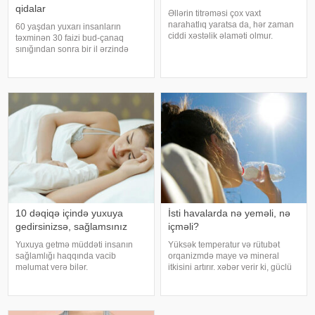
qidalar
Əllərin titrəməsi çox vaxt
narahatlıq yaratsa da, hər zaman
60 yaşdan yuxarı insanların
ciddi xəstəlik əlaməti olmur.
təxminən 30 faizi bud-çanaq
Mütəxəssislərin sözlərinə görə,
sınığından sonra bir il ərzində
bəzi hallarda bu vəziyyət gündəlik
həyatını itirir. xəbər verir ki, bu
faktorlarla bağlı olur və aradan
səbəbdən sümüklərin
qalxa bilər. Fransız mətbuatın
möhkəmliyini qorumaq və sınıq
riskini azaltmaq üçün kalsium, D
vitamini, zülal
10 dəqiqə içində yuxuya
İsti havalarda nə yeməli, nə
gedirsinizsə, sağlamsınız
içməli?
Yuxuya getmə müddəti insanın
Yüksək temperatur və rütubət
sağlamlığı haqqında vacib
orqanizmdə maye və mineral
məlumat verə bilər.
itkisini artırır. xəbər verir ki, güclü
Mütəxəssislərin fikrincə, ideal vaxt
tərləmə nəticəsində yaranan su
10-20 dəqiqədir. xəbər verir ki,
və mineral çatışmazlığı huşun
davranış yönümlü yuxu təbabəti
itirilməsinə, başgicəllənmə və
üzrə mütəxəssis Mişel Drerupun
ürəkbulanma kimi hallara səbəb