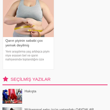
sözlərinə görə
ol
Qarın piyinin səbəbi çox
yemək deyilmiş
Yeni araşdırma yaş artdıqca piyin
niyə əsasən bel və qarın
nahiyəsində toplandığını üzə
çıxarıb. Bir çox insan yaşlandıqca
çəkisi demək olar ki, dəyişməsə
də, qarın nahiyəsinin böyüdüyünü
müşahidə edir. Bu isə təkcə esteti
SEÇILMIŞ YAZILAR
Hakışta
Mükəmməl seks üçün yataqdakı QAYDALAR