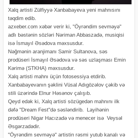
Xalq artisti Zülfiyyə Xanbabayeva yeni mahnısını
təqdim edib.
azxeber.com xəbər verir ki, "Öyrəndim sevməyə"
adlı bəstənin sözləri Nəriman Abbaszadə, musiqisi
isə İsmayıl Əsədova məxsusdur.
Nəğmənin aranjimanı Samir Sultanova, səs
prodüseri İsmayıl Əsədova və səs uzlaşması Emin
Kərimə (STKHA) məxsusdur.
Xalq artisti mahnı üçün fotosessiya etdirib.
Xanbabayevanın şəklini Vüsal Adıgözəlov çəkib və
stili üzərində Elnur Həsənov çalışıb.
Qeyd edək ki, Xalq artisti sözügedən mahnını ilk
dəfə "Dream Fest"də səsləndirib. Layihənin
prodüseri Nigar Hacızadə və menecer isə Veysəl
Əsgərzadədir.
"Öyrəndim sevməyə" artistin rəsmi yutub kanalı və