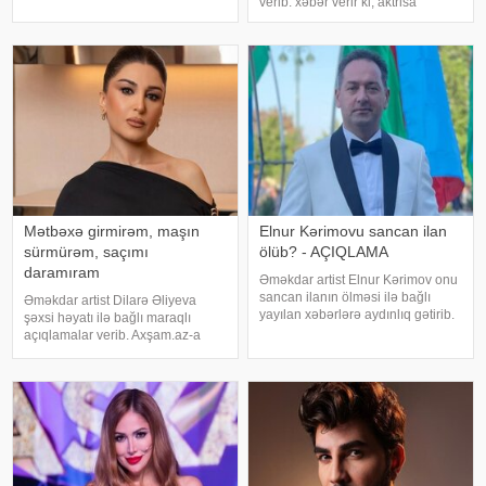
verib. xəbər verir ki, aktrisa
proqramında səsləndirdiyi
axlorhidriya xəstəliyindən əziyyət
fikirlərlə bağlı "ədəbsizlik" ittiham
çəkdiyini və uzun illər düzgün
diaqnoz qoyula bilmədiyini
bildirib. "Bu əməliyyat
Azərbaycand
Mətbəxə girmirəm, maşın
Elnur Kərimovu sancan ilan
sürmürəm, saçımı
ölüb? - AÇIQLAMA
daramıram
Əməkdar artist Elnur Kərimov onu
sancan ilanın ölməsi ilə bağlı
Əməkdar artist Dilarə Əliyeva
yayılan xəbərlərə aydınlıq gətirib.
şəxsi həyatı ilə bağlı maraqlı
Sənətçi bu barədə "Xəzər axşamı"
açıqlamalar verib. Axşam.az-a
verilişində danışıb. "Üç günə
istinafdən xəbər verir ki, aktrisa
yaxındır ki, bu barədə heç kimə
"İki başlı" proqramında heç vaxt
açıqlama verməmişəm
avtomobil idarə etmədiyini deyib.
O, sürücü ilə hərəkə