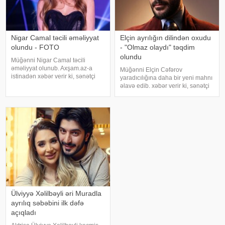
Nigar Camal təcili əməliyyat
Elçin ayrılığın dilindən oxudu
olundu - FOTO
- "Olmaz olaydı" təqdim
olundu
Müğənni Nigar Camal təcili
əməliyyat olunub. Axşam.az-a
Müğənni Elçin Cəfərov
istinadən xəbər verir ki, sənətçi
yaradıcılığına daha bir yeni mahnı
bununla bağlı sosial şəbəkə
əlavə edib. xəbər verir ki, sənətçi
hesabında paylaşım edib. O,
bu dəfə "Olmaz olaydı" adlı
hazırda reabilitasiya prosesində
mahnısını dinləyicilərin ixtiyarına
olduğunu bildirib:. "Bu gün
verib. . Bəstənin sözləri Rafael
gözlənilmədə
Şabanova, musiqisi is
Ülviyyə Xəlilbəyli əri Muradla
ayrılıq səbəbini ilk dəfə
açıqladı