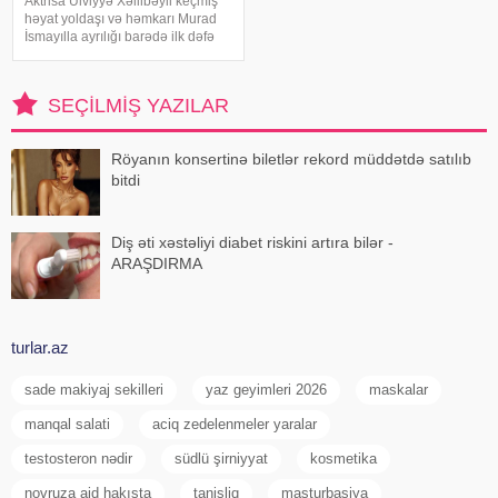
Aktrisa Ülviyyə Xəlilbəyli keçmiş
həyat yoldaşı və həmkarı Murad
İsmayılla ayrılığı barədə ilk dəfə
ətraflı açıqlama verib. Aktrisa bu
barədə Nail Naiboğlunun
"YouTube" kanalında yayımlanan
SEÇILMIŞ YAZILAR
müsahibəsində danışıb
Röyanın konsertinə biletlər rekord müddətdə satılıb
bitdi
Diş əti xəstəliyi diabet riskini artıra bilər -
ARAŞDIRMA
turlar.az
sade makiyaj sekilleri
yaz geyimleri 2026
maskalar
manqal salati
aciq zedelenmeler yaralar
testosteron nədir
südlü şirniyyat
kosmetika
novruza aid hakışta
tanisliq
masturbasiya