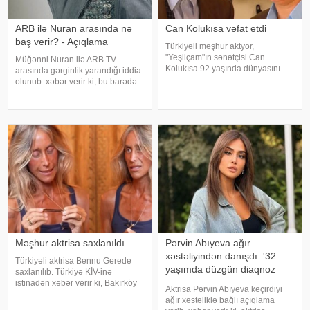
ARB ilə Nuran arasında nə
Can Kolukısa vəfat etdi
baş verir? - Açıqlama
Türkiyəli məşhur aktyor,
"Yeşilçam"ın sənətçisi Can
Müğənni Nuran ilə ARB TV
Kolukısa 92 yaşında dünyasını
arasında gərginlik yarandığı iddia
dəyişib. xəbər verir ki, bu haqda
olunub. xəbər verir ki, bu barədə
Türkiyə KİV məlumat yayıb. Aktyor
müğənni özü məlumat verilib.
"Kapıcılar Kralı", "Züğürt Ağa",
Məlumata görə, buna səbəb
"Selamsı
müğənninin öncədən lentə
alınmış görüntü və
açıqlamalarının heç bir rəsm
Məşhur aktrisa saxlanıldı
Pərvin Abıyeva ağır
xəstəliyindən danışdı: '32
Türkiyəli aktrisa Bennu Gerede
yaşımda düzgün diaqnoz
saxlanılıb. Türkiyə KİV-inə
qoyuldu
istinadən xəbər verir ki, Bakırköy
Aktrisa Pərvin Abıyeva keçirdiyi
Respublika Baş Prokurorluğu
ağır xəstəliklə bağlı açıqlama
aktrisanın qatıldığı televiziya