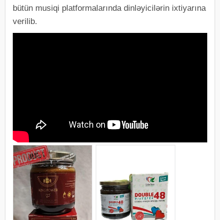
bütün musiqi platformalarında dinləyicilərin ixtiyarına
verilib.