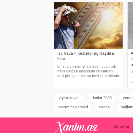
ş
İsti hava 4 xəstəliyi ağırlaşdıra
A
bilər
l
e
Bir sıra ölkələri əhatə edən güclü isti
hava dalğası insanların səhhətinin
U
qəfil pisləşməsinə və bəzi xəstəliklərin
t
ağırlaşmasına səbəb ola bilər. Yüksək
o
temperatur yalnız susuzlaşma və
a
günvurma riski yaratmır. xarici mediay
m
h
geyim seçimi
donlar 2026
yemek
i
novruz haqistalari
gəncə
sağlaml
Xəbərlər