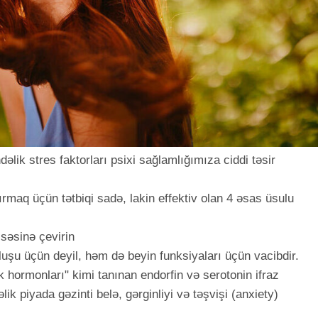
dəlik stres faktorları psixi sağlamlığımıza ciddi təsir
dırmaq üçün tətbiqi sadə, lakin effektiv olan 4 əsas üsulu
issəsinə çevirin
uşu üçün deyil, həm də beyin funksiyaları üçün vacibdir.
hormonları" kimi tanınan endorfin və serotonin ifraz
ik piyada gəzinti belə, gərginliyi və təşvişi (anxiety)