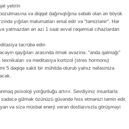
ət yetirin
pozulmasına və diqqət dağınıqlığına səbəb olan ən böyük
zində yığılan məlumatları emal edir və "təmizlənir". Hər
və yatmazdan ən azı 1 saat əvvəl rəqəmsal cihazlardan
ditasiya təcrübə edin
əcəyin qayğıları arasında itmək əvəzinə, "anda qalmağı"
texnikaları və meditasiya kortizol (stres hormonu)
mi 5 dəqiqə sakit bir mühitdə oturub yalnız nəfəsinizə
rəcək.
lunmaq psixoloji yorğunluğu artırır. Sevdiyiniz insanlarla
 sadəcə gülmək özünüzü güvəndə hiss etmənizi təmin edir.
layan və sizə müsbət enerji verən dostlarınızla görüşməyi