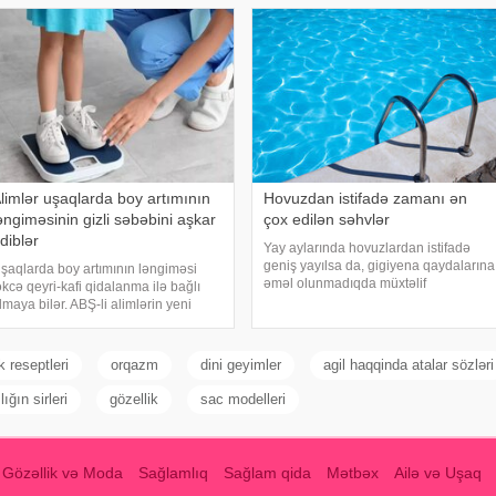
Mikrobiologiya Mərkəzini
əxsiyyətə sahib olduğu, ətrafındak
limlər uşaqlarda boy artımının
Hovuzdan istifadə zamanı ən
əngiməsinin gizli səbəbini aşkar
çox edilən səhvlər
diblər
Yay aylarında hovuzlardan istifadə
geniş yayılsa da, gigiyena qaydalarına
şaqlarda boy artımının ləngiməsi
əməl olunmadıqda müxtəlif
əkcə qeyri-kafi qidalanma ilə bağlı
infeksiyalara yoluxma riski artır. xəbər
lmaya bilər. ABŞ-li alimlərin yeni
verir ki, hovuza girməzdən əvvəl və
raşdırması göstərib ki, bağırsaq
çıxdıqdan sonra duş qəbul etmək,
ikrobiomundakı bəzi bakteriyalar
hovuz kənarınd
ələ ana bətnində olarkən körpənin
 reseptleri
orqazm
dini geyimler
agil haqqinda atalar sözləri
nkişafın
ığın sirleri
gözellik
sac modelleri
Gözəllik və Moda
Sağlamlıq
Sağlam qida
Mətbəx
Ailə və Uşaq