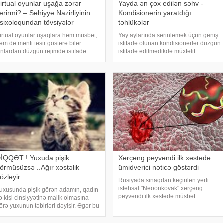
irtual oyunlar uşağa zərər
Yayda ən çox edilən səhv -
erirmi? – Səhiyyə Nazirliyinin
Kondisionerin yaratdığı
sixoloqundan tövsiyələr
təhlükələr
irtual oyunlar uşaqlara həm müsbət,
Yay aylarında sərinləmək üçün geniş
əm də mənfi təsir göstərə bilər.
istifadə olunan kondisionerlər düzgün
nlardan düzgün rejimdə istifadə
istifadə edilmədikdə müxtəlif
dildikdə zehni inkişafı dəstəkləsə də,
sağlamlıq problemlərinə səbəb ola
əddindən artıq oynanılması fiziki və
bilər. xəbər verir ki, ani temperatur
sixoloji problemlərə səbəb ola bilər
dəyişiklikləri, quru hava və baxımsız
kondisionerlərd
İQQƏT ! Yuxuda pişik
Xərçəng peyvəndi ilk xəstədə
örmüsüzsə ..Ağır xəstəlik
ümidverici nəticə göstərdi
özləyir
Rusiyada sınaqdan keçirilən yerli
istehsal "Neoonkovak" xərçəng
uxusunda pişik görən adamın, qadın
peyvəndi ilk xəstədə müsbət
ə kişi cinsiyyətinə malik olmasına
immunoloji reaksiya yaradıb. xəbər
örə yuxunun təbirləri dəyişir. Əgər bu
verir ki, bu barədə Rusiyanın Milli
uxunu görən adam bir kişisə, bu
Elmi-Tədqiqat Epidemiologiya və
işinin normal həyatında diqqətsiz bir