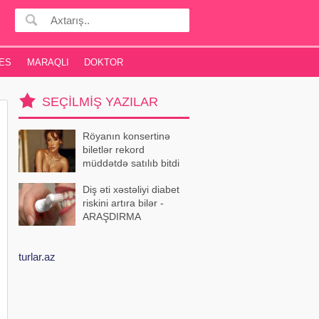
ES
MARAQLI
DOKTOR
SEÇILMIŞ YAZILAR
Röyanın konsertinə
biletlər rekord
müddətdə satılıb bitdi
Diş əti xəstəliyi diabet
riskini artıra bilər -
ARAŞDIRMA
turlar.az