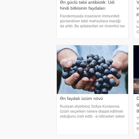
Ən güclü təbii antibiotik: Udi
V
hindi bitkisinin faydaları
v
p
Pandemiyada insanların immuniteti
gücləndirən təbii məhsullara marağı
V
da artdı. Bu qidalardan ən önəmlisi isə
h
udi hindi bitkisidir. Udi hindinin
O
faydaları saymaqla bitmir. Bəs udi
e
hindi bitkisi nədir?. xəbər verir ki, ə
h
p
Ən faydalı üzüm növü
D
g
Rusiyalı diyetoloq Sofiya Kovanova
g
üzüm seçərkən nələrə diqqət edilməli
olduğunu izah edib. -a istinadən xəbər
Y
verir ki, bu barədə o, AİF.ru nəşrinə
v
müsahibəsində danışıb. Mütəxəssis
g
qeyd edib ki, tünd rəngdə olan üzüm
y
sortlar
k