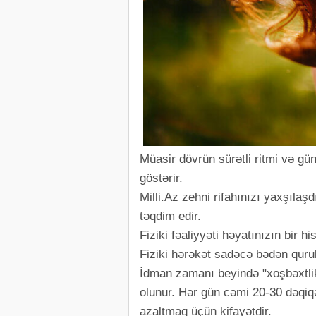
Müasir dövrün sürətli ritmi və gün
göstərir.
Milli.Az zehni rifahınızı yaxşılaş
təqdim edir.
Fiziki fəaliyyəti həyatınızın bir h
Fiziki hərəkət sadəcə bədən qurul
İdman zamanı beyində "xoşbəxtlik 
olunur. Hər gün cəmi 20-30 dəqiqəl
azaltmaq üçün kifayətdir.