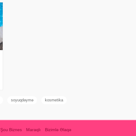
soyuqdəymə
kosmetika
Şou Biznes
Maraqlı
Bizimlə Əlaqə