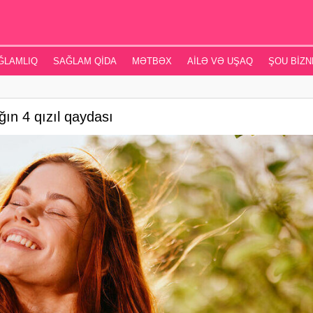
ĞLAMLIQ
SAĞLAM QIDA
MƏTBƏX
AILƏ VƏ UŞAQ
ŞOU BIZN
ğın 4 qızıl qaydası