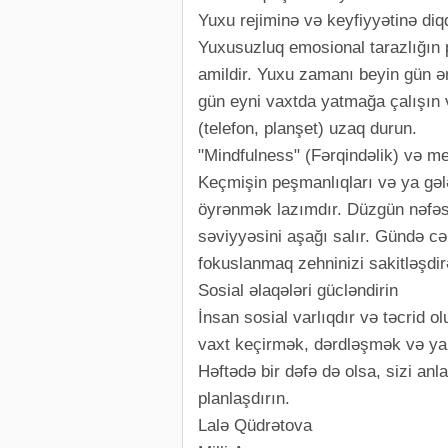
Yuxu rejiminə və keyfiyyətinə diqq
Yuxusuzluq emosional tarazlığın 
amildir. Yuxu zamanı beyin gün ər
gün eyni vaxtda yatmağa çalışın 
(telefon, planşet) uzaq durun.
"Mindfulness" (Fərqindəlik) və me
Keçmişin peşmanlıqları və ya gəl
öyrənmək lazımdır. Düzgün nəfəs 
səviyyəsini aşağı salır. Gündə cə
fokuslanmaq zehninizi sakitləşdi
Sosial əlaqələri gücləndirin
İnsan sosial varlıqdır və təcrid o
vaxt keçirmək, dərdləşmək və ya
Həftədə bir dəfə də olsa, sizi an
planlaşdırın.
Lalə Qüdrətova