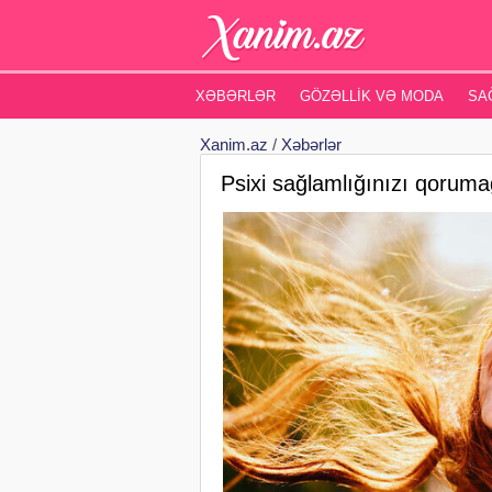
XƏBƏRLƏR
GÖZƏLLIK VƏ MODA
SA
Xanim.az
/
Xəbərlər
Psixi sağlamlığınızı qoruma