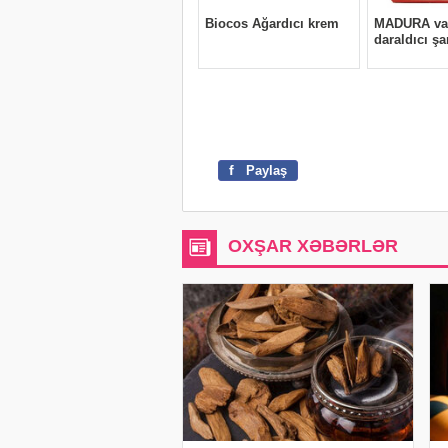
f
Paylaş
OXŞAR XƏBƏRLƏR