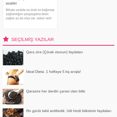
azaldır
İltihabı azalda və ürək və bağırsaq
sağlamlığını yaxşılaşdıra bilən
yağlar az da olsa var. xəbər verir
ki, kətan yağı ənənəvi olaraq
işlədici və yara sağalması üçün
istifadə edilən üyüdülmüş və
preslənmiş kətan toxumlarında
SEÇILMIŞ YAZILAR
Qara zirə (Çörək otunun) faydaları
İdeal Dieta: 1 həftəyə 5 kq arıqla!
Qarazirə hər dərdin çarəsi olan bitki
Ən güclü təbii antibiotik: Udi hindi bitkisinin faydaları