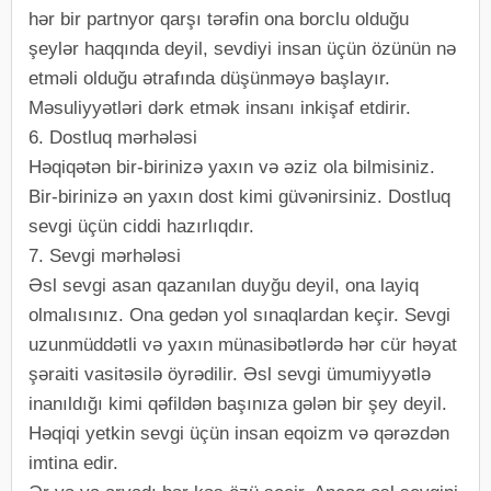
hər bir partnyor qarşı tərəfin ona borclu olduğu
şeylər haqqında deyil, sevdiyi insan üçün özünün nə
etməli olduğu ətrafında düşünməyə başlayır.
Məsuliyyətləri dərk etmək insanı inkişaf etdirir.
6. Dostluq mərhələsi
Həqiqətən bir-birinizə yaxın və əziz ola bilmisiniz.
Bir-birinizə ən yaxın dost kimi güvənirsiniz. Dostluq
sevgi üçün ciddi hazırlıqdır.
7. Sevgi mərhələsi
Əsl sevgi asan qazanılan duyğu deyil, ona layiq
olmalısınız. Ona gedən yol sınaqlardan keçir. Sevgi
uzunmüddətli və yaxın münasibətlərdə hər cür həyat
şəraiti vasitəsilə öyrədilir. Əsl sevgi ümumiyyətlə
inanıldığı kimi qəfildən başınıza gələn bir şey deyil.
Həqiqi yetkin sevgi üçün insan eqoizm və qərəzdən
imtina edir.