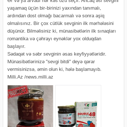
Ər və ya arvadı hər kəs özü seçir. Ancaq əsl sevgini
yaşamaq üçün bir-birinizi yaxından tanımalı,
ardından dost olmağı bacarmalı və sonra aşiq
olmalısınız. Bir çox cütlük sevginin ilk mərhələsini
düşünür. Bilməlisiniz ki, münasibətlərin ilk sınaqları
romantika və çəhrayı eynəklər yox olduqdan
başlayır.
Sədaqət və səbr sevginin əsas keyfiyyətləridir.
Münasibətlərinizə "sevgi bitdi" deyə qərar
vermisinizsə, əmin olun ki, hələ başlamayıb.
Milli.Az /news.milli.az