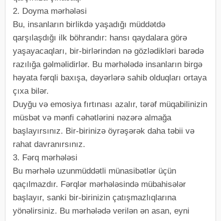
2. Doyma mərhələsi
Bu, insanların birlikdə yaşadığı müddətdə
qarşılaşdığı ilk böhrandır: hansı qaydalara görə
yaşayacaqları, bir-birlərindən nə gözlədikləri barədə
razılığa gəlməlidirlər. Bu mərhələdə insanların birgə
həyata fərqli baxışa, dəyərlərə sahib olduqları ortaya
çıxa bilər.
Duyğu və emosiya fırtınası azalır, tərəf müqabilinizin
müsbət və mənfi cəhətlərini nəzərə almağa
başlayırsınız. Bir-birinizə öyrəşərək daha təbii və
rahat davranırsınız.
3. Fərq mərhələsi
Bu mərhələ uzunmüddətli münasibətlər üçün
qaçılmazdır. Fərqlər mərhələsində mübahisələr
başlayır, sanki bir-birinizin çatışmazlıqlarına
yönəlirsiniz. Bu mərhələdə verilən ən asan, eyni