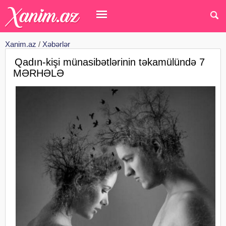
Xanim.az
/
Xəbərlər
Qadın-kişi münasibətlərinin təkamülündə 7
MƏRHƏLƏ