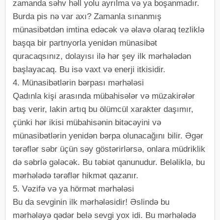
zamanda səhv həll yolu ayrılma və ya boşanmadır.
Burda pis nə var axı? Zamanla sınanmış
münasibətdən imtina edəcək və əlavə olaraq tezliklə
başqa bir partnyorla yenidən münasibət
quracaqsınız, dolayısı ilə hər şey ilk mərhələdən
başlayacaq. Bu isə vaxt və enerji itkisidir.
4. Münasibətlərin bərpası mərhələsi
Qadınla kişi arasında mübahisələr və müzakirələr
baş verir, lakin artıq bu ölümcül xarakter daşımır,
çünki hər ikisi mübahisənin bitəcəyini və
münasibətlərin yenidən bərpa olunacağını bilir. Əgər
tərəflər səbr üçün səy göstərirlərsə, onlara müdriklik
də səbrlə gələcək. Bu təbiət qanunudur. Beləliklə, bu
mərhələdə tərəflər hikmət qazanır.
5. Vəzifə və ya hörmət mərhələsi
Bu da sevginin ilk mərhələsidir! Əslində bu
mərhələyə qədər belə sevgi yox idi. Bu mərhələdə