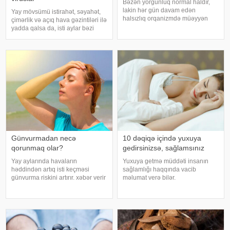
Bəzən yorğunluq normal haldır,
lakin hər gün davam edən
Yay mövsümü istirahət, səyahət,
halsızlıq orqanizmdə müəyyən
çimərlik və açıq hava gəzintiləri ilə
problemlərin əlaməti ola bilər.
yadda qalsa da, isti aylar bəzi
xəbər verir ki, davamlı
virus infeksiyalarının yayılması
yorğunluğun səbəbləri arasında
üçün əlverişli şərait yarada bilər.
qan azlığı, qalxanabənzər vəz
Buna səbəb təkcə yüksək
xəstəlikləri, şəkərl
temperatur deyil. Açıq havad
Günvurmadan necə
10 dəqiqə içində yuxuya
qorunmaq olar?
gedirsinizsə, sağlamsınız
Yay aylarında havaların
Yuxuya getmə müddəti insanın
həddindən artıq isti keçməsi
sağlamlığı haqqında vacib
günvurma riskini artırır. xəbər verir
məlumat verə bilər.
ki, xüsusilə uşaqlar, yaşlılar,
Mütəxəssislərin fikrincə, ideal vaxt
xroniki xəstəliyi olan şəxslər və
10-20 dəqiqədir. xəbər verir ki,
açıq havada çalışanlar daha
davranış yönümlü yuxu təbabəti
diqqətli olmalıdırlar.
üzrə mütəxəssis Mişel Drerupun
Günvurmadan qorunma
sözlərinə görə