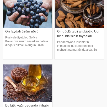
Ən faydalı üzüm növü
Ən güclü təbii antibiotik: Udi
hindi bitkisinin faydaları
Rusiyalı diyetoloq Sofiya
Kovanova üzüm seçərkən nələrə
Pandemiyada insanların
diqqət edilməli olduğunu izah
immuniteti gücləndirən təbii
edib. -a istinadən xəbər verir ki,
məhsullara marağı da artdı. Bu
bu barədə o, AİF.ru nəşrinə
qidalardan ən önəmlisi isə udi
müsahibəsində danışıb.
hindi bitkisidir. Udi hindinin
Mütəxəssis qeyd edib ki, tünd
faydaları saymaqla bitmir. Bəs udi
rəngdə olan üzüm sortlar
hindi bitkisi nədir?. xəbər verir ki,
ə
Bu bitki yağı bədəndə iltihabı