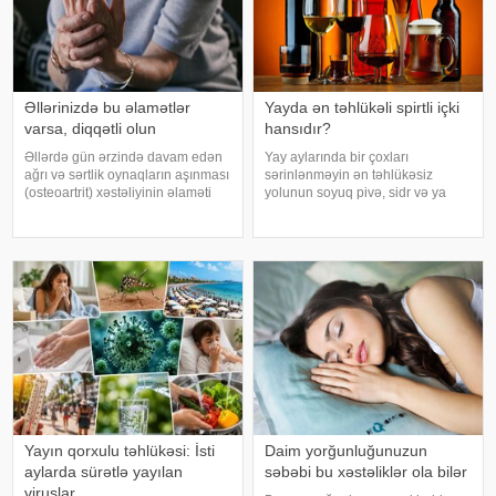
Əllərinizdə bu əlamətlər
Yayda ən təhlükəli spirtli içki
varsa, diqqətli olun
hansıdır?
Əllərdə gün ərzində davam edən
Yay aylarında bir çoxları
ağrı və sərtlik oynaqların aşınması
sərinlənməyin ən təhlükəsiz
(osteoartrit) xəstəliyinin əlaməti
yolunun soyuq pivə, sidr və ya
ola bilər. Bu xəstəlik oynaqları
şirin kokteyl içmək olduğunu
qoruyan qığırdağın zamanla
düşünür. Güclü spirtli içkilərdən
nazilməsi və aşınması nəticəsində
istidə uzaq durmağa çalışsalar da,
yaranır. xəbər verir ki
az alkoqollu içkilər çox vaxt
zərərsi
Yayın qorxulu təhlükəsi: İsti
Daim yorğunluğunuzun
aylarda sürətlə yayılan
səbəbi bu xəstəliklər ola bilər
viruslar