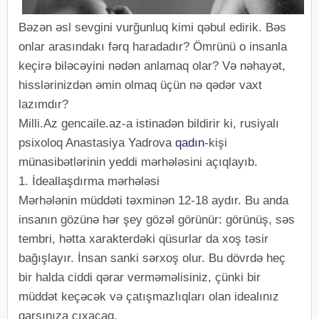
Bəzən əsl sevgini vurğunluq kimi qəbul edirik. Bəs
onlar arasındakı fərq haradadır? Ömrünü o insanla
keçirə biləcəyini nədən anlamaq olar? Və nəhayət,
hisslərinizdən əmin olmaq üçün nə qədər vaxt
lazımdır?
Milli.Az gencaile.az-a istinadən bildirir ki, rusiyalı
psixoloq Anastasiya Yadrova
qadın
-kişi
münasibətlərinin yeddi mərhələsini açıqlayıb.
1. İdeallaşdırma mərhələsi
Mərhələnin müddəti təxminən 12-18 aydır. Bu anda
insanın gözünə hər şey gözəl görünür: görünüş, səs
tembri, hətta xarakterdəki qüsurlar da xoş təsir
bağışlayır. İnsan sanki sərxoş olur. Bu dövrdə heç
bir halda ciddi qərar verməməlisiniz, çünki bir
müddət keçəcək və çatışmazlıqları olan idealınız
qarşınıza çıxacaq.