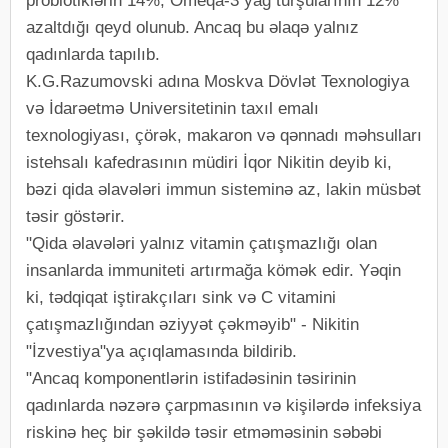
probiotiklərin 14%, Omeqa-3 yağ turşularının 12%
azaltdığı qeyd olunub. Ancaq bu əlaqə yalnız
qadınlarda tapılıb.
K.G.Razumovski adına Moskva Dövlət Texnologiya
və İdarəetmə Universitetinin taxıl emalı
texnologiyası, çörək, makaron və qənnadı məhsulları
istehsalı kafedrasının müdiri İqor Nikitin deyib ki,
bəzi qida əlavələri immun sisteminə az, lakin müsbət
təsir göstərir.
"Qida əlavələri yalnız vitamin çatışmazlığı olan
insanlarda immuniteti artırmağa kömək edir. Yəqin
ki, tədqiqat iştirakçıları sink və C vitamini
çatışmazlığından əziyyət çəkməyib" - Nikitin
"İzvestiya"ya açıqlamasında bildirib.
"Ancaq komponentlərin istifadəsinin təsirinin
qadınlarda nəzərə çarpmasının və kişilərdə infeksiya
riskinə heç bir şəkildə təsir etməməsinin səbəbi