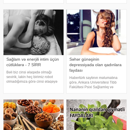
toxumları daxildir". Bu barədə
sahilyanı ərazilərində bitən
rusiyalı diyetoloqlar danışıblar.
dırmanma bitkisidir. Ətrafındakı
İspanaq immunitet sistemin
digər ağaclarda 2-3 sm
qalınlığında tumurcuqları ilə 10
metr
Sağlam və enerjili intim üçün
Səhər günəşinin
cütlüklərə - 7 SİRR
depressiyada olan qadınlara
faydası
Bəli biz cinsi əlaqədə olmağı
sevirik, lakin heç birimiz robot
Habertürk saytının məlumatına
olmadığımıza görə cinsi əlaqəyə
görə, Ankara Universitesi Tibb
həmişə hazır və istəkli olmaya
Fakültəsi Psixi Sağlamlıq və
bilərik.Xüsusilə də uzun müddətli
Xəstəlikləri Fundamental Elm
münasibətlərdə həmişə cinsi
sahəsi üzrə tədris üzvü, prof. dr.
əlaqəyə girmək mümkün olmaya
Oğuz Erkan Berksun mövsümi
bilər
keçid dövrlərində biloji saatın
pozulmas