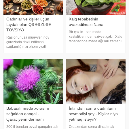
Qadınlar və kişilər üçün
Xalq təbabətinin
faydalı olan ÇƏRƏZLƏR -
əvəzedilməzi Nanə
TÖVSİYƏ
Bir çox in . san mədə
xəstəliklərindən əziyyət çəkir. Xalq
Rasionunuza müəyyən növ
təbabətində mədə ağrıları zamanı
çərəzlərin daxil edilməsi
ən yaxşı bitki kimi nanənin adı
sağlamlığınızı əhəmiyyətli
çəkilir. Mütəxəssislər iştaha və
dərəcədə yaxşılaşdıra bilər.
qaz problemi olanlara, mədə
Diyetoloqlar qadınlara qoz,
ağrısından əziyyət çəkənlərə
badam, fındıq yeməyi məsləhət
yaban
görür. Şam fıstığı və badam dəri
üçün faydalı olan çoxl
Babasili, mədə xorasını
İntimdən sonra qadınların
sağaldan qanqal -
sevmədiyi şey - Kişilər niyə
Qaraciyərin dərmanı
yatmaq istəyir?
200 il bundan əvvəl qanqalın adı
Orqazmdan sonra dincəlmək