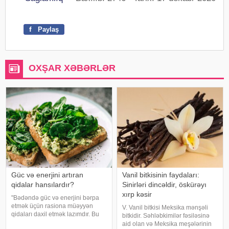
f
Paylaş
OXŞAR XƏBƏRLƏR
Güc və enerjini artıran
Vanil bitkisinin faydaları:
qidalar hansılardır?
Sinirləri dincəldir, öskürəyı
xırp kəsir
"Bədəndə güc və enerjini bərpa
etmək üçün rasiona müəyyən
V. Vanil bitkisi Meksika mənşəli
qidaları daxil etmək lazımdır. Bu
bitkidir. Səhləbkimilər fəsiləsinə
qidalara ispanaq, avokado və çia
aid olan və Meksika meşələrinin