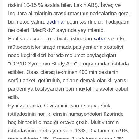
riskini 10-15 % azalda bilər. Lakin ABŞ, İsveç və
İngiltərə alimlərinin araşdırmasının nəticələrinə görə,
bu metod yalnız
qadınlar
üçün təsirli olur. Tədqiqatın
nəticələri "MedRxiv" saytında yayımlanıb.
Publika.az xarici mətbuata istinadən
xəbər
verir ki,
mütəxəssislər araşdırmada pasiyentlərin xəstəliyi
necə keçirdikləri barədə məlumat paylaşdıqları
"COVID Symptom Study App" proqramından istifadə
ediblər. Əsas olaraq təxminən 400 min xəstənin
sorğu anketi götürülüb, onların demək olar ki, yarısı
pandemiya başlayandan bəri müxtəlif əlavələr qəbul
edib.
Eyni zamanda, C vitamini, sarımsaq və sink
istifadəsinin hər iki cinsin nümayəndələri üzərində
heç bir təsiri olmadığı ortaya çıxıb. Multivitamin
istifadəsinin infeksiya riskini 13%, D vitamininin 9%,