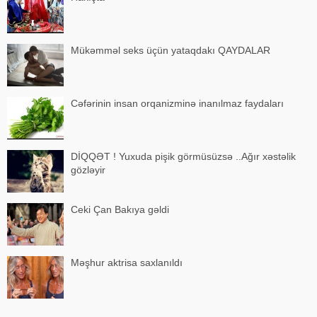
Mükəmməl seks üçün yataqdakı QAYDALAR
Cəfərinin insan orqanizminə inanılmaz faydaları
DİQQƏT ! Yuxuda pişik görmüsüzsə ..Ağır xəstəlik
gözləyir
Ceki Çan Bakıya gəldi
Məşhur aktrisa saxlanıldı