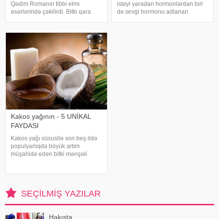
Qədim Romanın tibbi elmi
istəyi yaradan hormonlardan biri
əsərlərində çəkilirdi. Bitki qara
də sevgi hormonu adlanan
ciyər xəstəliklərində istifadə
oksitosin hormonudur. Cinsi əlaqə
olunurdu. Uzaq keçmişdə qanqalı
zamanı artan bu hormon orqazmı
Avropa həkimləri də qara ciyər
tətikləyir. Həm kişilər, həm də
xəstəlikləri zamanı istifadə
qadınlar tərəfindən ifraz olunan
edirdilər
oksitosi
Kakos yağının - 5 UNİKAL
FAYDASI
Kakos yağı xüsusilə son beş ildə
populyarlıqda böyük artım
müşahidə edən bitki mənşəli
məhsullardan biridir. Həm
supermarketlərdə, həm də
kosmetika mağazalarında
bankalarda kokos yağı tapmaq
SEÇILMIŞ YAZILAR
mümkündür. Bundan əlavə,
qablaşdırıla
Hakışta