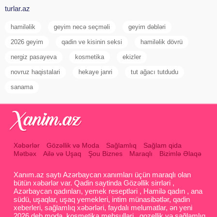
turlar.az
hamiləlik
geyim necə seçməli
geyim dəbləri
2026 geyim
qadin ve kisinin seksi
hamiləlik dövrü
nergiz pasayeva
kosmetika
ekizler
novruz haqistalari
hekaye janri
tut ağacı tutdudu
sanama
Xəbərlər
Gözəllik və Moda
Sağlamlıq
Sağlam qida
Mətbəx
Ailə və Uşaq
Şou Biznes
Maraqlı
Bizimlə Əlaqə
Xanım.az saytı Azərbaycan xanımları üçün maraqlı olan
bütün xəbərlər var. Qadin saytinda Gözəllik sirrləri ,
Azərbaycan qadınları, yemek reseptləri , Hamilə qadın , ana
südü, uşaqlar, uşaq yemekleri, intim münasibətlər, qadin
xeberleri, sağlamlıq xəbərləri, faydalı melumatlar, ən yeni
2026 deb moda, kosmetika mehsullari , gozellik və sağlamlıq