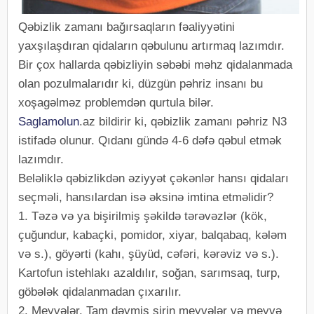
Qəbizlik zamanı bağırsaqların fəaliyyətini
yaxşılaşdıran qidaların qəbulunu artırmaq lazımdır.
Bir çox hallarda qəbizliyin səbəbi məhz qidalanmada
olan pozulmalarıdır ki, düzgün pəhriz insanı bu
xoşagəlməz problemdən qurtula bilər.
Saglamolun
.az bildirir ki, qəbizlik zamanı pəhriz N3
istifadə olunur. Qıdanı gündə 4-6 dəfə qəbul etmək
lazımdır.
Beləliklə qəbizlikdən əziyyət çəkənlər hansı qidaları
seçməli, hansılardan isə əksinə imtina etməlidir?
1. Təzə və ya bişirilmiş şəkildə tərəvəzlər (kök,
çuğundur, kabaçki, pomidor, xiyar, balqabaq, kələm
və s.), göyərti (kahı, şüyüd, cəfəri, kərəviz və s.).
Kartofun istehlakı azaldılır, soğan, sarımsaq, turp,
göbələk qidalanmadan çıxarılır.
2. Meyvələr. Tam dəymiş şirin meyvələr və meyvə