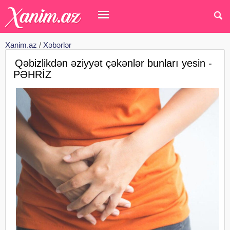
Xanim.az
/
Xəbərlər
Qəbizlikdən əziyyət çəkənlər bunları yesin -
PƏHRİZ