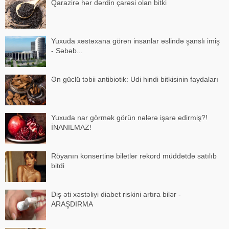
Qarazirə hər dərdin çarəsi olan bitki
Yuxuda xəstəxana görən insanlar əslində şanslı imiş
- Səbəb...
Ən güclü təbii antibiotik: Udi hindi bitkisinin faydaları
Yuxuda nar görmək görün nələrə işarə edirmiş?!
İNANILMAZ!
Röyanın konsertinə biletlər rekord müddətdə satılıb
bitdi
Diş əti xəstəliyi diabet riskini artıra bilər -
ARAŞDIRMA