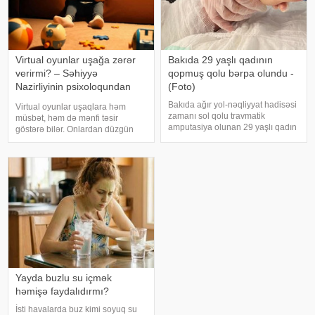
Virtual oyunlar uşağa zərər
Bakıda 29 yaşlı qadının
verirmi? – Səhiyyə
qopmuş qolu bərpa olundu -
Nazirliyinin psixoloqundan
(Foto)
tövsiyələr
Bakıda ağır yol-nəqliyyat hadisəsi
Virtual oyunlar uşaqlara həm
zamanı sol qolu travmatik
müsbət, həm də mənfi təsir
amputasiya olunan 29 yaşlı qadın
göstərə bilər. Onlardan düzgün
uğurla əməliyyat edilib. xəbər
rejimdə istifadə edildikdə zehni
verir ki, hadisədən sonra
inkişafı dəstəkləsə də, həddindən
zərərçəkən Səhiyyə Nazirliyi
artıq oynanılması fiziki və psixoloji
Akademik M.A.Topçubaşov adına
problemlərə səbəb ola bilər
Elmi Cərrahiyy
Yayda buzlu su içmək
həmişə faydalıdırmı?
İsti havalarda buz kimi soyuq su