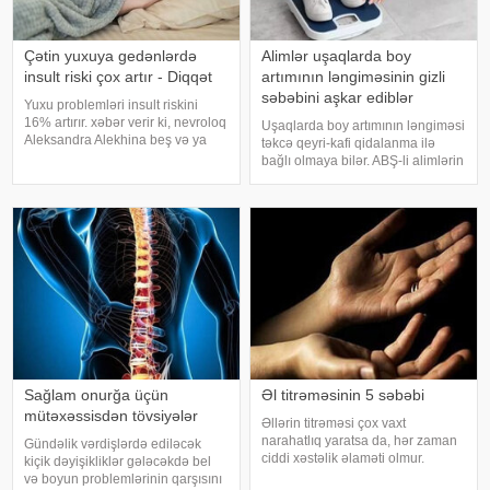
Çətin yuxuya gedənlərdə
Alimlər uşaqlarda boy
insult riski çox artır - Diqqət
artımının ləngiməsinin gizli
səbəbini aşkar ediblər
Yuxu problemləri insult riskini
16% artırır. xəbər verir ki, nevroloq
Uşaqlarda boy artımının ləngiməsi
Aleksandra Alekhina beş və ya
təkcə qeyri-kafi qidalanma ilə
daha çox yuxu pozğunluğu
bağlı olmaya bilər. ABŞ-li alimlərin
simptomundan əziyyət çəkən
yeni araşdırması göstərib ki,
insanlarda insult riskinin ikiqat
bağırsaq mikrobiomundakı bəzi
artdığını deyib. İnsult ciddi və
bakteriyalar hələ ana bətnində
həyat
olarkən körpənin inkişafın
Sağlam onurğa üçün
Əl titrəməsinin 5 səbəbi
mütəxəssisdən tövsiyələr
Əllərin titrəməsi çox vaxt
narahatlıq yaratsa da, hər zaman
Gündəlik vərdişlərdə ediləcək
ciddi xəstəlik əlaməti olmur.
kiçik dəyişikliklər gələcəkdə bel
Mütəxəssislərin sözlərinə görə,
və boyun problemlərinin qarşısını