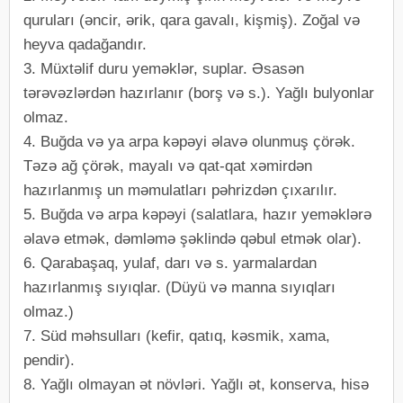
quruları (əncir, ərik, qara gavalı, kişmiş). Zoğal və
heyva qadağandır.
3. Müxtəlif duru yeməklər, suplar. Əsasən
tərəvəzlərdən hazırlanır (borş və s.). Yağlı bulyonlar
olmaz.
4. Buğda və ya arpa kəpəyi əlavə olunmuş çörək.
Təzə ağ çörək, mayalı və qat-qat xəmirdən
hazırlanmış un məmulatları pəhrizdən çıxarılır.
5. Buğda və arpa kəpəyi (salatlara, hazır yeməklərə
əlavə etmək, dəmləmə şəklində qəbul etmək olar).
6. Qarabaşaq, yulaf, darı və s. yarmalardan
hazırlanmış sıyıqlar. (Düyü və manna sıyıqları
olmaz.)
7. Süd məhsulları (kefir, qatıq, kəsmik, xama,
pendir).
8. Yağlı olmayan ət növləri. Yağlı ət, konserva, hisə