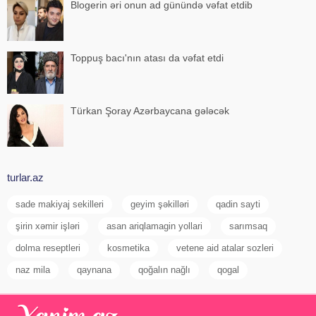
Blogerin əri onun ad günündə vəfat etdib
Toppuş bacı'nın atası da vəfat etdi
Türkan Şoray Azərbaycana gələcək
turlar.az
sade makiyaj sekilleri
geyim şəkilləri
qadin sayti
şirin xəmir işləri
asan ariqlamagin yollari
sarımsaq
dolma reseptleri
kosmetika
vetene aid atalar sozleri
naz mila
qaynana
qoğalın nağlı
qogal