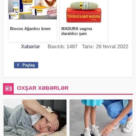
Xəbərlər
Baxılıb: 1487 Tarix: 26 fevral 2022
f
Paylaş
OXŞAR XƏBƏRLƏR