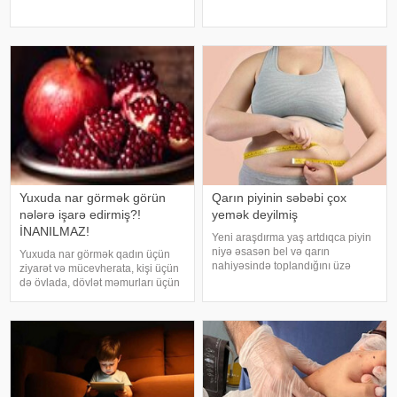
bəzi hallarda bu vəziyyət gündəlik
almağa kömək edə bilər. xəbər
faktorlarla bağlı olur və aradan
verir ki, türkiyəli professor Turgut
qalxa bilər. Fransız mətbuatın
Akgülün sözlərinə görə, düzgün
duruş onurğanın sağlam
qalmasınd
Yuxuda nar görmək görün
Qarın piyinin səbəbi çox
nələrə işarə edirmiş?!
yemək deyilmiş
İNANILMAZ!
Yeni araşdırma yaş artdıqca piyin
niyə əsasən bel və qarın
Yuxuda nar görmək qadın üçün
nahiyəsində toplandığını üzə
ziyarət və mücevherata, kişi üçün
çıxarıb. Bir çox insan yaşlandıqca
də övlada, dövlət məmurları üçün
çəkisi demək olar ki, dəyişməsə
terfie, zabitlər üçün əmrlərinin
də, qarın nahiyəsinin böyüdüyünü
keçməsinə, kəndli üçün oktyabr
müşahidə edir. Bu isə təkcə esteti
bərəkətinə, tacir üçün çox quru,
xalq üçün yaxşı bir idarəy