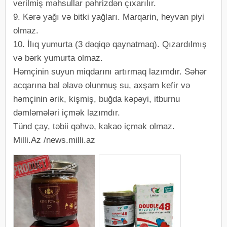
verilmiş məhsullar pəhrizdən çıxarılır.
9. Kərə yağı və bitki yağları. Marqarin, heyvan piyi
olmaz.
10. İlıq yumurta (3 dəqiqə qaynatmaq). Qızardılmış
və bərk yumurta olmaz.
Həmçinin suyun miqdarını artırmaq lazımdır. Səhər
acqarına bal əlavə olunmuş su, axşam kefir və
həmçinin ərik, kişmiş, buğda kəpəyi, itburnu
dəmləmələri içmək lazımdır.
Tünd çay, təbii qəhvə, kakao içmək olmaz.
Milli.Az /news.milli.az