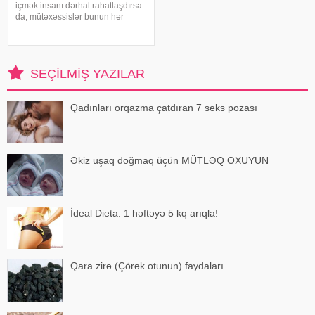
içmək insanı dərhal rahatlaşdırsa
da, mütəxəssislər bunun hər
zaman ən yaxşı seçim olmadığını
bildirirlər. xəbər verir ki, çox soyuq
su susuzluq hissini tez azaldır və
insanın kifayət qədə
SEÇILMIŞ YAZILAR
Qadınları orqazma çatdıran 7 seks pozası
Əkiz uşaq doğmaq üçün MÜTLƏQ OXUYUN
İdeal Dieta: 1 həftəyə 5 kq arıqla!
Qara zirə (Çörək otunun) faydaları