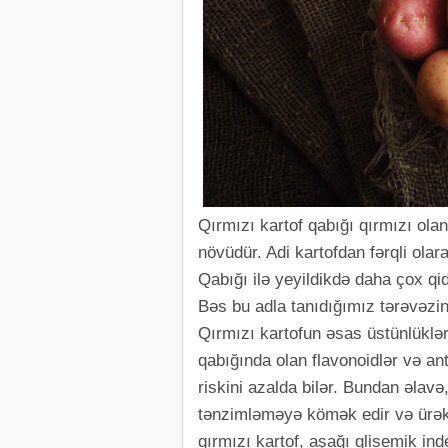
Qırmızı kartof qabığı qırmızı olan
növüdür. Adi kartofdan fərqli olar
Qabığı ilə yeyildikdə daha çox qid
Bəs bu adla tanıdığımız tərəvəz
Qırmızı kartofun əsas üstünlüklər
qabığında olan flavonoidlər və a
riskini azalda bilər. Bundan əlavə
tənzimləməyə kömək edir və ürək s
qırmızı kartof, aşağı glisemik in