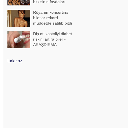
bitkisinin faydaları
Röyanın konsertinə
biletlər rekord
müddətdə satılıb bitdi
Diş əti xəstəliyi diabet
riskini artıra bilər -
ARAŞDIRMA
turlar.az