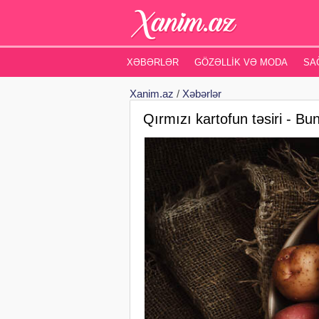
XƏBƏRLƏR
GÖZƏLLIK VƏ MODA
SA
Xanim.az
/
Xəbərlər
Qırmızı kartofun təsiri - Bu