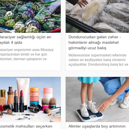
araciyər sağlamlığı üçün ən
Dondurucudan gələn zəhər -
aydalı 4 qida
həkimlərin almağı məsləhət
görmədiyi ucuz balıq
araciyər orqanizmin əsas filtrasiya
rqanlarından biridir və hər gün
Mütəxəssislər supermarket rəflərində
oksinləri, dərman qalıqlarını və
satılan ən keyfiyyətsiz balıq növlərini
addələr mübadiləsi nəticəsində
açıqlayıblar. Dondurulmuş balıq tez və
aranan tullantıları emal edir.
faydalı şam yeməyi üçün ideal seçim
Euroonco" federal ekspert onkologiya
kimi görünür. xarici mediaya istinadən
linikalar
xəbər verir ki, supermarketlərdək
osmetik məhsulları seçərkən
Alimlər uşaqlarda boy artımının