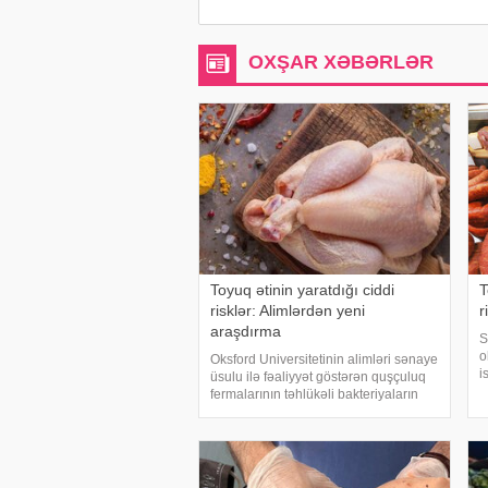
OXŞAR XƏBƏRLƏR
Toyuq ətinin yaratdığı ciddi
T
risklər: Alimlərdən yeni
r
araşdırma
S
o
Oksford Universitetinin alimləri sənaye
i
üsulu ilə fəaliyyət göstərən quşçuluq
b
fermalarının təhlükəli bakteriyaların
x
yayılması baxımından ciddi risk daşıya
S
biləcəyini bildiriblər. xəbər verir ki,
E
araşdırma zamanı son 45 i