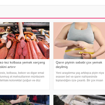
ez-tez kolbasa yemək xərçəng
Qarın piyinin səbəbi çox yemək
iskini artırır
deyilmiş
osis, kolbasa, bekon və digər emal
Yeni araşdırma yaş artdıqca piyin niyə
lunmuş ət məhsullarının müntəzəm
əsasən bel və qarın nahiyəsində
stehlakı kolorektal (yoğun və düz
toplandığını üzə çıxarıb. Bir çox insan
ağırsaq) xərçəngi riskini artıra bilər.
yaşlandıqca çəkisi demək olar ki,
əbər verir ki, bu barədə Rusiya
dəyişməsə də, qarın nahiyəsinin
əhiyyə Nazirliyinin Milli Kliniki
böyüdüyünü müşahidə edir. Bu isə
ndokrinologiy
təkcə esteti