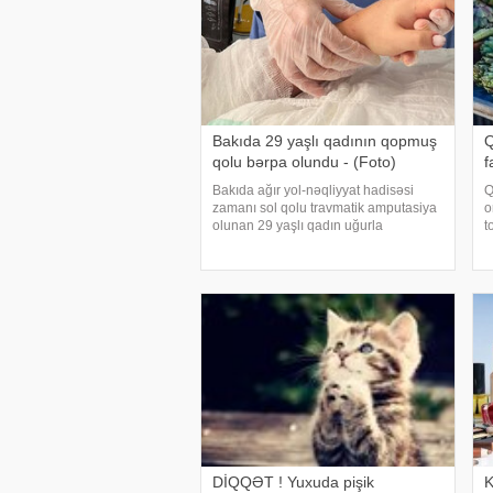
Bakıda 29 yaşlı qadının qopmuş
Q
qolu bərpa olundu - (Foto)
f
Bakıda ağır yol-nəqliyyat hadisəsi
Q
zamanı sol qolu travmatik amputasiya
o
olunan 29 yaşlı qadın uğurla
t
əməliyyat edilib. xəbər verir ki,
m
hadisədən sonra zərərçəkən Səhiyyə
y
Nazirliyi Akademik M.A.Topçubaşov
"
adına Elmi Cərrahiyy
k
DİQQƏT ! Yuxuda pişik
K