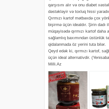
qarşısını alır və onu diabet xəstə
dəstəkləyir və toxluq hissi yaradır
Qırmızı kartof mətbəxdə çox yönl
bişirmə üçün idealdır. Şirin dadı i
müqayisədə qırmızı kartof daha a
sağlamlıq baxımından üstünlük təş
qidalanmada öz yerini tuta bilər.
Qeyd edək ki, qırmızı kartof, sa
üçün ideal alternativdir. (Yenisab
Milli.Az