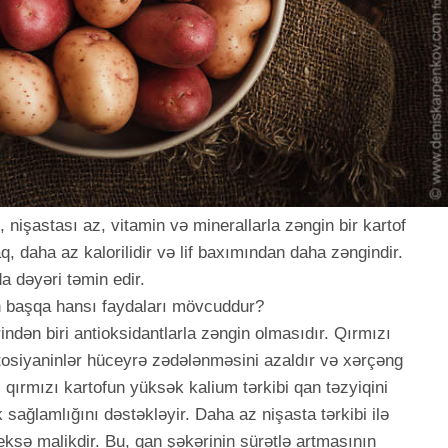
, nişastası az, vitamin və minerallarla zəngin bir kartof
aq, daha az kalorilidir və lif baxımından daha zəngindir.
a dəyəri təmin edir.
in başqa hansı faydaları mövcuddur?
indən biri antioksidantlarla zəngin olmasıdır. Qırmızı
ntosiyaninlər hüceyrə zədələnməsini azaldır və xərçəng
, qırmızı kartofun yüksək kalium tərkibi qan təzyiqini
ağlamlığını dəstəkləyir. Daha az nişasta tərkibi ilə
deksə malikdir. Bu, qan şəkərinin sürətlə artmasının