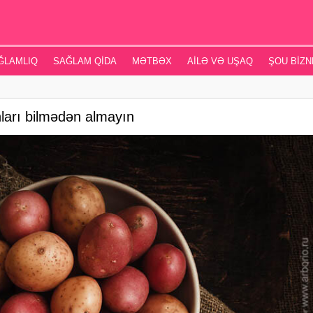
ĞLAMLIQ
SAĞLAM QIDA
MƏTBƏX
AILƏ VƏ UŞAQ
ŞOU BIZN
nları bilmədən almayın