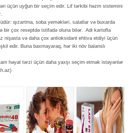
ləri üçün uyğun bir seçim edir. Lif tərkibi həzm sistemini
.
üdür: qızartma, soba yeməkləri, salatlar və buxarda
lə bir çox reseptdə istifadə oluna bilər. Adi kartofla
z nişasta və daha çox antioksidant ehtiva etdiyi üçün
kil edir. Buna baxmayaraq, hər iki növ balanslı
ğlam həyat tərzi üçün daha yaxşı seçim etmək istəyənlər
ah.az)