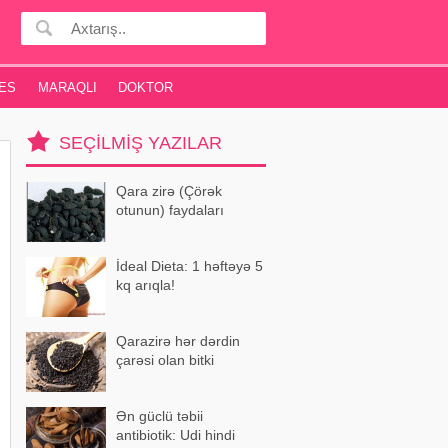
ES
MARAQLI
DOKTOR
SEÇILMIŞ YAZILAR
Qara zirə (Çörək
otunun) faydaları
İdeal Dieta: 1 həftəyə 5
kq arıqla!
Qarazirə hər dərdin
çarəsi olan bitki
Ən güclü təbii
antibiotik: Udi hindi