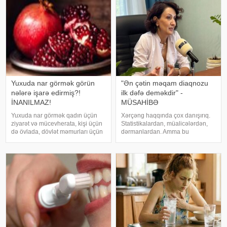
Yuxuda nar görmək görün
"Ən çətin məqam diaqnozu
nələrə işarə edirmiş?!
ilk dəfə deməkdir" -
İNANILMAZ!
MÜSAHİBƏ
Yuxuda nar görmək qadın üçün
Xərçəng haqqında çox danışırıq.
ziyarət və mücevherata, kişi üçün
Statistikalardan, müalicələrdən,
də övlada, dövlət məmurları üçün
dərmanlardan. Amma bu
terfie, zabitlər üçün əmrlərinin
xəstəliyin arxasında dayanan
keçməsinə, kəndli üçün oktyabr
insanlardan, onların
bərəkətinə, tacir üçün çox quru,
qorxularından, ümidlərindən,
xalq üçün yaxşı bir idarəy
yanlış bildiklərindən daha az
danışırıq. Elə buna gör