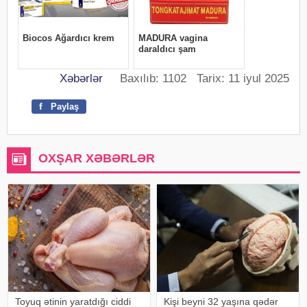
Xəbərlər
Baxılıb: 1102 Tarix: 11 iyul 2025
f
Paylaş
OXŞAR XƏBƏRLƏR
Toyuq ətinin yaratdığı ciddi
Kişi beyni 32 yaşına qədər