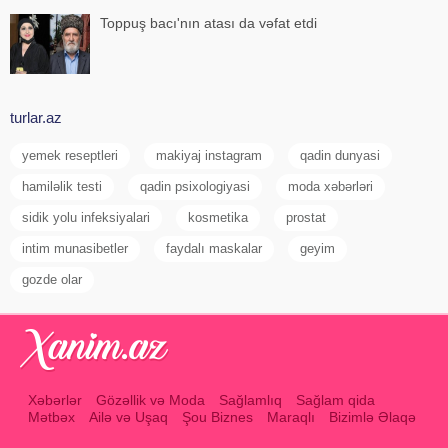
Toppuş bacı'nın atası da vəfat etdi
turlar.az
yemek reseptleri
makiyaj instagram
qadin dunyasi
hamiləlik testi
qadin psixologiyasi
moda xəbərləri
sidik yolu infeksiyalari
kosmetika
prostat
intim munasibetler
faydalı maskalar
geyim
gozde olar
Xəbərlər
Gözəllik və Moda
Sağlamlıq
Sağlam qida
Mətbəx
Ailə və Uşaq
Şou Biznes
Maraqlı
Bizimlə Əlaqə