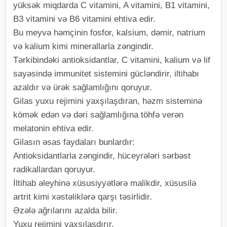
yüksək miqdarda C vitamini, A vitamini, B1 vitamini,
B3 vitamini və B6 vitamini ehtiva edir.
Bu meyvə həmçinin fosfor, kalsium, dəmir, natrium
və kalium kimi minerallarla zəngindir.
Tərkibindəki antioksidantlar, C vitamini, kalium və lif
sayəsində immunitet sistemini gücləndirir, iltihabı
azaldır və ürək sağlamlığını qoruyur.
Gilas yuxu rejimini yaxşılaşdıran, həzm sisteminə
kömək edən və dəri sağlamlığına töhfə verən
melatonin ehtiva edir.
Gilasın əsas faydaları bunlardır:
Antioksidantlarla zəngindir, hüceyrələri sərbəst
radikallardan qoruyur.
İltihab əleyhinə xüsusiyyətlərə malikdir, xüsusilə
artrit kimi xəstəliklərə qarşı təsirlidir.
Əzələ ağrılarını azalda bilir.
Yuxu rejimini yaxşılaşdırır.