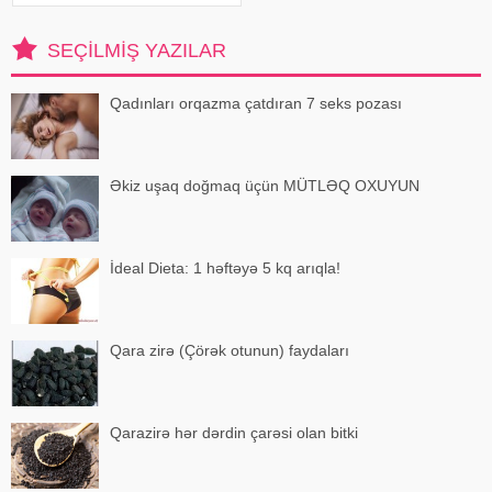
istidə uzaq durmağa çalışsalar da,
az alkoqollu içkilər çox vaxt
SEÇILMIŞ YAZILAR
zərərsi
Qadınları orqazma çatdıran 7 seks pozası
Əkiz uşaq doğmaq üçün MÜTLƏQ OXUYUN
İdeal Dieta: 1 həftəyə 5 kq arıqla!
Qara zirə (Çörək otunun) faydaları
Qarazirə hər dərdin çarəsi olan bitki