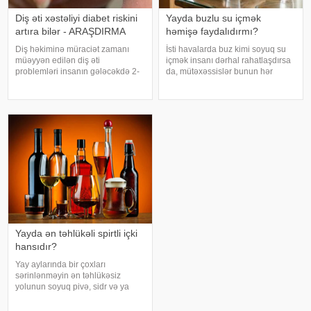
Diş əti xəstəliyi diabet riskini
Yayda buzlu su içmək
artıra bilər - ARAŞDIRMA
həmişə faydalıdırmı?
Diş həkiminə müraciət zamanı
İsti havalarda buz kimi soyuq su
müəyyən edilən diş əti
içmək insanı dərhal rahatlaşdırsa
problemləri insanın gələcəkdə 2-
da, mütəxəssislər bunun hər
ci tip diabetə tutulma riski barədə
zaman ən yaxşı seçim olmadığını
də məlumat verə bilər. xəbər verir
bildirirlər. xəbər verir ki, çox soyuq
ki, "The Lancet Public
su susuzluq hissini tez azaldır və
Health" jurnalında dərc olunan v
insanın kifayət qədə
Yayda ən təhlükəli spirtli içki
hansıdır?
Yay aylarında bir çoxları
sərinlənməyin ən təhlükəsiz
yolunun soyuq pivə, sidr və ya
şirin kokteyl içmək olduğunu
düşünür. Güclü spirtli içkilərdən