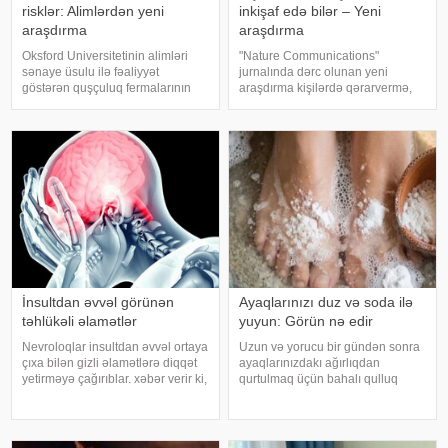
risklər: Alimlərdən yeni
inkişaf edə bilər – Yeni
araşdırma
araşdırma
Oksford Universitetinin alimləri
"Nature Communications"
sənaye üsulu ilə fəaliyyət
jurnalında dərc olunan yeni
göstərən quşçuluq fermalarının
araşdırma kişilərdə qərarvermə,
təhlükəli bakteriyaların yayılması
impulsların idarə olunması və risk
baxımından ciddi risk daşıya
qiymətləndirilməsinə cavabdeh
biləcəyini bildiriblər. xəbər verir ki,
olan beyin nahiyələrinin orta
araşdırma zamanı son 45 i
hesabla 32 yaşına qədər inkişa
İnsultdan əvvəl görünən
Ayaqlarınızı duz və soda ilə
təhlükəli əlamətlər
yuyun: Görün nə edir
Nevroloqlar insultdan əvvəl ortaya
Uzun və yorucu bir gündən sonra
çıxa bilən gizli əlamətlərə diqqət
ayaqlarınızdakı ağırlıqdan
yetirməyə çağırıblar. xəbər verir ki,
qurtulmaq üçün bahalı qulluq
insult bəzi hallarda qəfil baş
məhsullarına ehtiyacınız yoxdur.
vermir və beyin günlər, hətta
Duz və soda ilə ayaqlarınızı həm
həftələr əvvəl müəyyən siqnallar
rahatlaya, həm də təravətləndirə
verə bilər. Lakin b
bilərsiniz. xəbər verir ki, çox vax