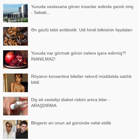
Yuxuda xəstəxana görən insanlar əslində şanslı imiş
- Səbəb...
Ən güclü təbii antibiotik: Udi hindi bitkisinin faydaları
Yuxuda nar görmək görün nələrə işarə edirmiş?!
İNANILMAZ!
Röyanın konsertinə biletlər rekord müddətdə satılıb
bitdi
Diş əti xəstəliyi diabet riskini artıra bilər -
ARAŞDIRMA
Blogerin əri onun ad günündə vəfat etdib