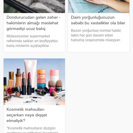
Dondurucudan gələn zəhər -
Daim yorğunluğunuzun
həkimlərin almağı məsləhət
səbəbi bu xəstəliklər ola bilər
görmədiyi ucuz balıq
Bəzən yorğunluq normal haldır,
lakin hər gün davam edən
Mütəxəssislər supermarket
halsızlıq orqanizmdə müəyyən
rəflərində satılan ən keyfiyyətsiz
problemlərin əlaməti ola bilər.
balıq növlərini açıqlayıblar.
xəbər verir ki, davamlı
Dondurulmuş balıq tez və faydalı
yorğunluğun səbəbləri arasında
şam yeməyi üçün ideal seçim kimi
qan azlığı, qalxanabənzər vəz
görünür. xarici mediaya istinadən
xəstəlikləri, şəkərl
xəbər verir ki, supermarketlərdək
Kosmetik məhsulları
seçərkən nəyə diqqət
etməliyik?
"Kosmetik məhsulların düzgün