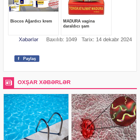
Xəbərlər
Baxılıb: 1049 Tarix: 14 dekabr 2024
f
Paylaş
OXŞAR XƏBƏRLƏR