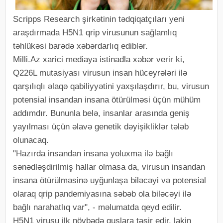
Scripps Research şirkətinin tədqiqatçıları yeni
araşdırmada H5N1 qrip virusunun sağlamlıq
təhlükəsi barədə xəbərdarlıq ediblər.
Milli.Az xarici mediaya istinadla xəbər verir ki,
Q226L mutasiyası virusun insan hüceyrələri ilə
qarşılıqlı əlaqə qabiliyyətini yaxşılaşdırır, bu, virusun
potensial insandan insana ötürülməsi üçün mühüm
addımdır. Bununla belə, insanlar arasında geniş
yayılması üçün əlavə genetik dəyişikliklər tələb
olunacaq.
"Hazırda insandan insana yoluxma ilə bağlı
sənədləşdirilmiş hallar olmasa da, virusun insandan
insana ötürülməsinə uyğunlaşa biləcəyi və potensial
olaraq qrip pandemiyasına səbəb ola biləcəyi ilə
bağlı narahatlıq var", - məlumatda qeyd edilir.
H5N1 virusu ilk növbədə quşlara təsir edir, lakin