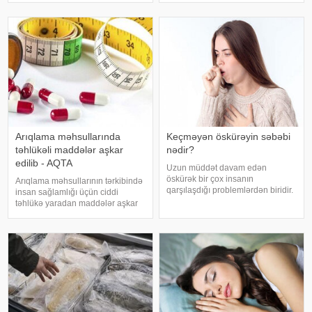
rejimdə istifadə edildikdə zehni
şərh edilməsinin vacibliyini
inkişafı dəstəkləsə də, həddindən
vurğulayır. Məşhur inancın əksinə
artıq oynanılması fiziki və psixoloji
olaraq, xərçəng növləri həmişə
problemlərə səbəb ola bilər
ağı
Arıqlama məhsullarında
Keçməyən öskürəyin səbəbi
təhlükəli maddələr aşkar
nədir?
edilib - AQTA
Uzun müddət davam edən
öskürək bir çox insanın
Arıqlama məhsullarının tərkibində
qarşılaşdığı problemlərdən biridir.
insan sağlamlığı üçün ciddi
Bəzən adi soyuqdəymədən sonra
təhlükə yaradan maddələr aşkar
yaranan öskürək həftələrlə davam
edilib. xəbər verir ki, bunu
edə bilər. Lakin öskürəyin səbəbi
Azərbaycan Respublikasının Qida
hər zaman tənəffüs yolu
Təhlükəsizliyi Agentliyinin (AQTA)
infeksiyası olmur
Qida təhlükəsizliyi şöbəsinin
müdir