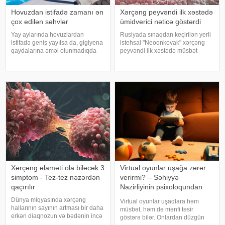
Hovuzdan istifadə zamanı ən
Xərçəng peyvəndi ilk xəstədə
çox edilən səhvlər
ümidverici nəticə göstərdi
Yay aylarında hovuzlardan
Rusiyada sınaqdan keçirilən yerli
istifadə geniş yayılsa da, gigiyena
istehsal "Neoonkovak" xərçəng
qaydalarına əməl olunmadıqda
peyvəndi ilk xəstədə müsbət
müxtəlif infeksiyalara yoluxma
immunoloji reaksiya yaradıb.
riski artır. xəbər verir ki, hovuza
xəbər verir ki, bu barədə
girməzdən əvvəl və çıxdıqdan
Rusiyanın Milli Elmi-Tədqiqat
sonra duş qəbul etmək, hovuz
Epidemiologiya və Mikrobiologiya
kənarınd
Mərkəzini
Xərçəng əlaməti ola biləcək 3
Virtual oyunlar uşağa zərər
simptom - Tez-tez nəzərdən
verirmi? – Səhiyyə
qaçırılır
Nazirliyinin psixoloqundan
tövsiyələr
Dünya miqyasında xərçəng
Virtual oyunlar uşaqlara həm
hallarının sayının artması bir daha
müsbət, həm də mənfi təsir
erkən diaqnozun və bədənin incə
göstərə bilər. Onlardan düzgün
xəbərdarlıq əlamətlərinin düzgün