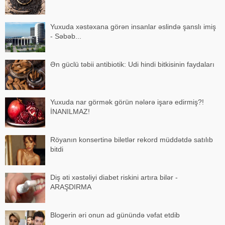
Yuxuda xəstəxana görən insanlar əslində şanslı imiş
- Səbəb...
Ən güclü təbii antibiotik: Udi hindi bitkisinin faydaları
Yuxuda nar görmək görün nələrə işarə edirmiş?!
İNANILMAZ!
Röyanın konsertinə biletlər rekord müddətdə satılıb
bitdi
Diş əti xəstəliyi diabet riskini artıra bilər -
ARAŞDIRMA
Blogerin əri onun ad günündə vəfat etdib