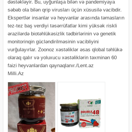
dəstəkləyir. Bu, uyğunlaşa bilən və pandemiyaya
səbəb ola bilən qrip virusları üçün xüsusilə vacibdir.
Ekspertlər insanlar və heyvanlar arasında təmasların
tez-tez baş verdiyi təsərrüfatlar kimi yüksək riskli
ərazilərdə biotəhlükəsizlik tədbirlərinin və genetik
monitorinqin gücləndirilməsinin vacibliyini
vurğulayırlar. Zoonoz xəstəliklər əsas qlobal təhlükə
olaraq qalır və yoluxucu xəstəliklərin təxminən 60
faizi heyvanlardan qaynaqlanır./Lent.az
Milli.Az