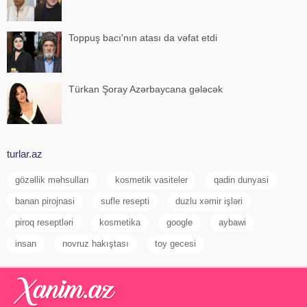
Toppuş bacı'nın atası da vəfat etdi
Türkan Şoray Azərbaycana gələcək
turlar.az
gözəllik məhsulları
kosmetik vasiteler
qadin dunyasi
banan pirojnasi
sufle resepti
duzlu xəmir işləri
piroq reseptləri
kosmetika
google
aybawi
insan
novruz hakıştası
toy gecesi