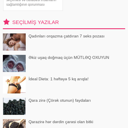
seçilməsi və istifadəsi insanların
sağlamlığının qorunması
baxımından mühüm əhəmiyyət
daşıyır". xəbər verir ki, bu fikirləri
Səhiyyə Nazirliyinin rəsmi
SEÇILMIŞ YAZILAR
"Instagram" hesabınd
Qadınları orqazma çatdıran 7 seks pozası
Əkiz uşaq doğmaq üçün MÜTLƏQ OXUYUN
İdeal Dieta: 1 həftəyə 5 kq arıqla!
Qara zirə (Çörək otunun) faydaları
Qarazirə hər dərdin çarəsi olan bitki