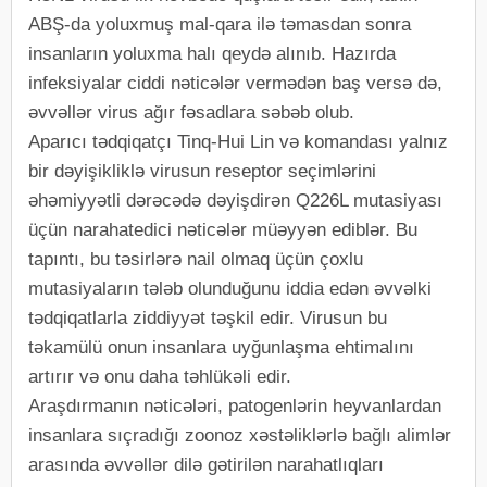
ABŞ-da yoluxmuş mal-qara ilə təmasdan sonra
insanların yoluxma halı qeydə alınıb. Hazırda
infeksiyalar ciddi nəticələr vermədən baş versə də,
əvvəllər virus ağır fəsadlara səbəb olub.
Aparıcı tədqiqatçı Tinq-Hui Lin və komandası yalnız
bir dəyişikliklə virusun reseptor seçimlərini
əhəmiyyətli dərəcədə dəyişdirən Q226L mutasiyası
üçün narahatedici nəticələr müəyyən ediblər. Bu
tapıntı, bu təsirlərə nail olmaq üçün çoxlu
mutasiyaların tələb olunduğunu iddia edən əvvəlki
tədqiqatlarla ziddiyyət təşkil edir. Virusun bu
təkamülü onun insanlara uyğunlaşma ehtimalını
artırır və onu daha təhlükəli edir.
Araşdırmanın nəticələri, patogenlərin heyvanlardan
insanlara sıçradığı zoonoz xəstəliklərlə bağlı alimlər
arasında əvvəllər dilə gətirilən narahatlıqları