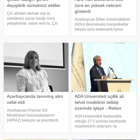
dəyişdirib sümüksüz etdilər
üzrə ən yüksək nəticəni
göstərdi
Çin alimləri demək olar ki,
sümüksüz sazan balığı növü
Azərbaycan Dillər Universitetinin
yetişdiriblər. xəbər verir ki, Çin
(ADU) Beynəlxalq münasibətlər
Elmlər Akademiyasının
ixtisası üzrə doktorantı Aynur
tədqiqatçıları gen redaktəsi
İsayeva fəlsəfə doktoru
texnologiyasından istifadə edərək
imtahanında respublika üzrə ən
sazan balığında çoxsaylı xırda
yüksək nəticəni göstərib. xəbər
sümükləri arada
verir ki, bu barədə universitet
məluma
Azərbaycanda tanınmış alim
ADA Universiteti üçillik ali
vəfat etdi
təhsil modelinin tətbiqi
üzərində işləyir - Rektor
Azərbaycan-Fransız Dili
Müəllimləri Assosiasiyasının
ADA Universiteti fəaliyyətdə
(APFAZ) təsisçisi və prezidenti,
olduğu 17 il ərzində keyfiyyətli
tanınmış alim Gülbəniz Camalova
müəllimlərin axtarışını və
vəfat edib. xəbər verir ki, bu
yetişdirilməsini qarşısına prioritet
barədə Azərbaycanda Fransız
məqsəd kimi qoyub. Trend-ə