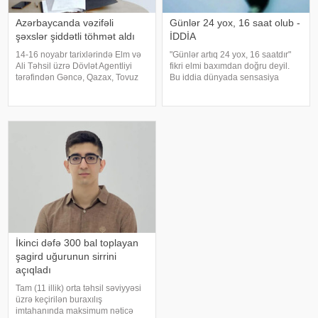
Azərbaycanda vəzifəli
Günlər 24 yox, 16 saat olub -
şəxslər şiddətli töhmət aldı
İDDİA
14-16 noyabr tarixlərində Elm və
"Günlər artıq 24 yox, 16 saatdır"
Ali Təhsil üzrə Dövlət Agentliyi
fikri elmi baxımdan doğru deyil.
tərəfindən Gəncə, Qazax, Tovuz
Bu iddia dünyada sensasiya
Kolleclərində, eləcə də Bakı
doğurub. xarici mətbuata
Dövlət Universitetinin nəzdində
istinadən xəbər verir ki, alimlər
İqtisadiyyat və Humanitar
Yer kürəsinin fırlanma sürətini
Kollecdə monitorinq keçirilib. Bu
uzun illərdir dəqiq şəkild
barəd
İkinci dəfə 300 bal toplayan
şagird uğurunun sirrini
açıqladı
Tam (11 illik) orta təhsil səviyyəsi
üzrə keçirilən buraxılış
imtahanında maksimum nəticə