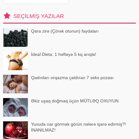
göstərən abituriyentlərdən biri də
Abşeron rayonu Ceyranbatan
qəsəbəsi 1 saylı orta məktəbin
SEÇILMIŞ YAZILAR
məzunu Aydın Çingiz oğlu
Həsənlidir. O
Qara zirə (Çörək otunun) faydaları
İdeal Dieta: 1 həftəyə 5 kq arıqla!
Qadınları orqazma çatdıran 7 seks pozası
Əkiz uşaq doğmaq üçün MÜTLƏQ OXUYUN
Yuxuda nar görmək görün nələrə işarə edirmiş?!
İNANILMAZ!