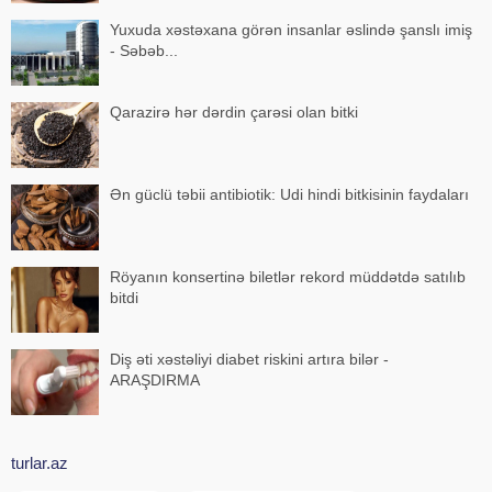
Yuxuda xəstəxana görən insanlar əslində şanslı imiş
- Səbəb...
Qarazirə hər dərdin çarəsi olan bitki
Ən güclü təbii antibiotik: Udi hindi bitkisinin faydaları
Röyanın konsertinə biletlər rekord müddətdə satılıb
bitdi
Diş əti xəstəliyi diabet riskini artıra bilər -
ARAŞDIRMA
turlar.az