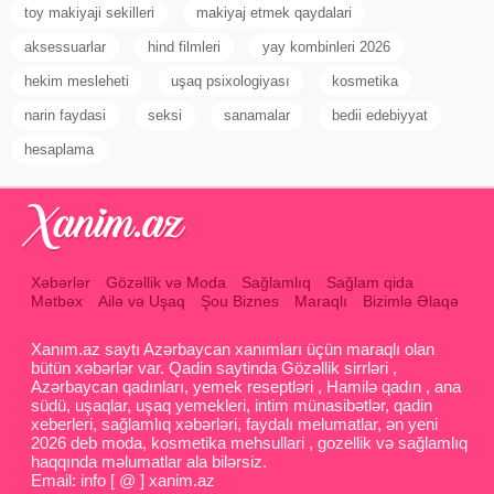
toy makiyaji sekilleri
makiyaj etmek qaydalari
aksessuarlar
hind filmleri
yay kombinleri 2026
hekim mesleheti
uşaq psixologiyası
kosmetika
narin faydasi
seksi
sanamalar
bedii edebiyyat
hesaplama
Xəbərlər
Gözəllik və Moda
Sağlamlıq
Sağlam qida
Mətbəx
Ailə və Uşaq
Şou Biznes
Maraqlı
Bizimlə Əlaqə
Xanım.az saytı Azərbaycan xanımları üçün maraqlı olan
bütün xəbərlər var. Qadin saytinda Gözəllik sirrləri ,
Azərbaycan qadınları, yemek reseptləri , Hamilə qadın , ana
südü, uşaqlar, uşaq yemekleri, intim münasibətlər, qadin
xeberleri, sağlamlıq xəbərləri, faydalı melumatlar, ən yeni
2026 deb moda, kosmetika mehsullari , gozellik və sağlamlıq
haqqında məlumatlar ala bilərsiz.
Email: info [ @ ] xanim.az