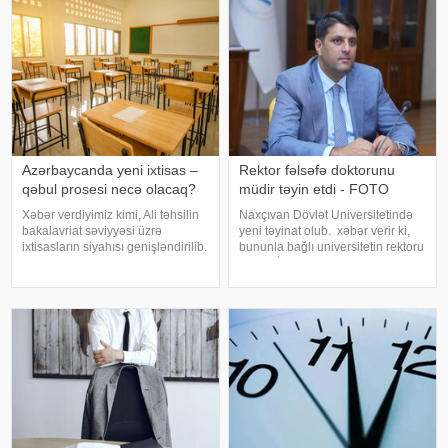
İnstitutu məlumat yayıb. Alim 62
istinadən xəbər verir ki, bunu ADA
yaşında ürəktutmada
Universitetinin rektoru, səfir Hafi
Azərbaycanda yeni ixtisas –
Rektor fəlsəfə doktorunu
qəbul prosesi necə olacaq?
müdir təyin etdi - FOTO
Xəbər verdiyimiz kimi, Ali təhsilin
Naxçıvan Dövlət Universitetində
bakalavriat səviyyəsi üzrə
yeni təyinat olub. xəbər verir ki,
ixtisasların siyahısı genişləndirilib.
bununla bağlı universitetin rektoru
Bu barədə qərarı Baş nazir Əli
Elbrus İsayev əmr imzalayıb.
Əsədov imzalayıb. Qərara
Əmrə əsasən, Azərbaycan tarixi
əsasən, "daşınmaz əmlakın idarə
kafedrasının dosenti, tarix üzrə
olunması" ixtisası d
fəlsəfə doktoru Zamin Əliye