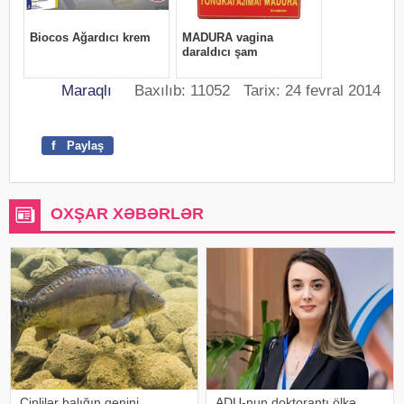
Maraqlı
Baxılıb: 11052 Tarix: 24 fevral 2014
f
Paylaş
OXŞAR XƏBƏRLƏR
Çinlilər balığın genini
ADU-nun doktorantı ölkə