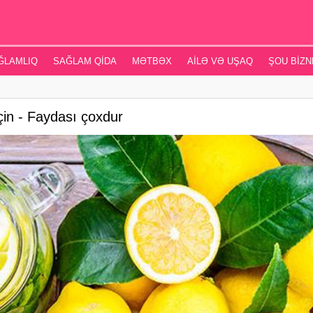
ĞLAMLIQ
SAĞLAM QIDA
MƏTBƏX
AILƏ VƏ UŞAQ
ŞOU BIZN
çin - Faydası çoxdur