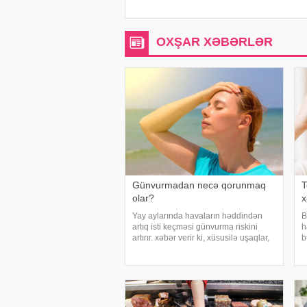
OXŞAR XƏBƏRLƏR
Günvurmadan necə qorunmaq
T
olar?
x
Yay aylarında havaların həddindən
B
artıq isti keçməsi günvurma riskini
h
artırır. xəbər verir ki, xüsusilə uşaqlar,
b
yaşlılar, xroniki xəstəliyi olan şəxslər
n
və açıq havada çalışanlar daha
x
diqqətli olmalıdırlar. Günvurmadan
t
qorunma
d