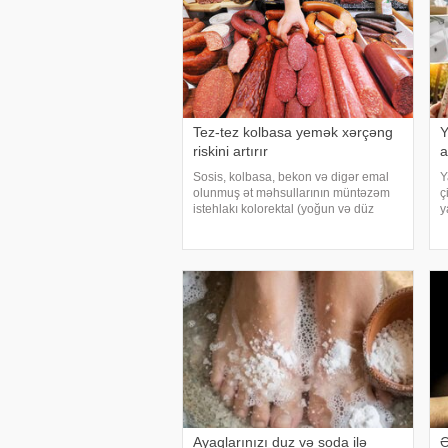
Tez-tez kolbasa yemək xərçəng
Y
riskini artırır
a
Sosis, kolbasa, bekon və digər emal
Y
olunmuş ət məhsullarının müntəzəm
ç
istehlakı kolorektal (yoğun və düz
y
bağırsaq) xərçəngi riskini artıra bilər.
i
xəbər verir ki, bu barədə Rusiya
ə
Səhiyyə Nazirliyinin Milli Kliniki
s
Endokrinologiy
A
Ayaqlarınızı duz və soda ilə
Ə