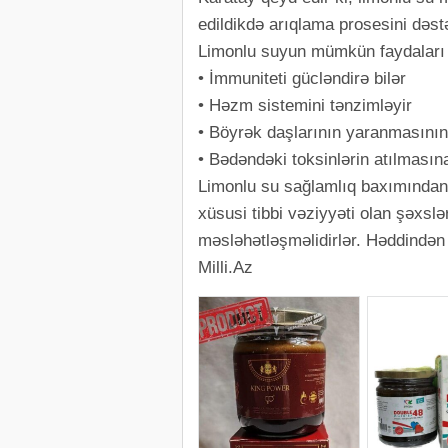
edildikdə arıqlama prosesini dəstə
Limonlu suyun mümkün faydaları
• İmmuniteti gücləndirə bilər
• Həzm sistemini tənzimləyir
• Böyrək daşlarının yaranmasının
• Bədəndəki toksinlərin atılması
Limonlu su sağlamlıq baxımından m
xüsusi tibbi vəziyyəti olan şəxsl
məsləhətləşməlidirlər. Həddindən 
Milli.Az