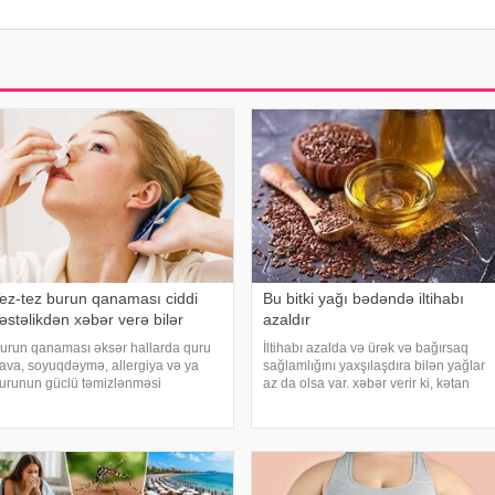
ez-tez burun qanaması ciddi
Bu bitki yağı bədəndə iltihabı
əstəlikdən xəbər verə bilər
azaldır
urun qanaması əksər hallarda quru
İltihabı azalda və ürək və bağırsaq
ava, soyuqdəymə, allergiya və ya
sağlamlığını yaxşılaşdıra bilən yağlar
urunun güclü təmizlənməsi
az da olsa var. xəbər verir ki, kətan
əticəsində yaranır və təhlükəli olmur.
yağı ənənəvi olaraq işlədici və yara
əbər verir ki, lakin qanama tez-tez
sağalması üçün istifadə edilən
əkrarlanır, çox olursa və ya çətin
üyüdülmüş və preslənmiş kətan
ayanırsa, mütlə
toxumlarında