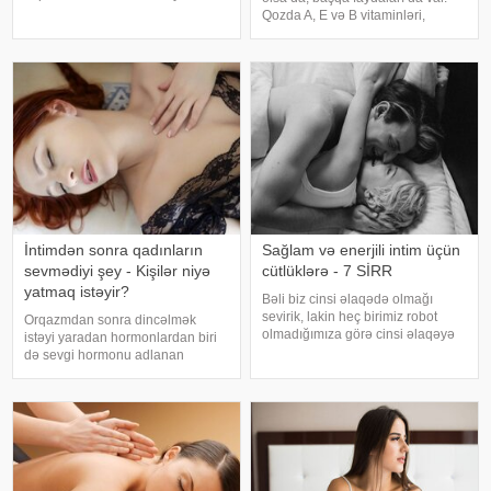
maddədir. Məhz bu asılılığa görə
Qozda A, E və B vitaminləri,
siqareti tərgitmək bir çox hallarda
həmçinin dəmir, sink, mis və
çox çətin olur. Bəzi bitkilər bu işdə
maqnezium kimi minerallar
kömək edə bilər. Belə bitkilərdə
mövcuddur. Acqarına qoz yeməyin
faydaları bunlardır:. Enerji verir:
Qozd
İntimdən sonra qadınların
Sağlam və enerjili intim üçün
sevmədiyi şey - Kişilər niyə
cütlüklərə - 7 SİRR
yatmaq istəyir?
Bəli biz cinsi əlaqədə olmağı
sevirik, lakin heç birimiz robot
Orqazmdan sonra dincəlmək
olmadığımıza görə cinsi əlaqəyə
istəyi yaradan hormonlardan biri
həmişə hazır və istəkli olmaya
də sevgi hormonu adlanan
bilərik.Xüsusilə də uzun müddətli
oksitosin hormonudur. Cinsi əlaqə
münasibətlərdə həmişə cinsi
zamanı artan bu hormon orqazmı
əlaqəyə girmək mümkün olmaya
tətikləyir. Həm kişilər, həm də
bilər
qadınlar tərəfindən ifraz olunan
oksitosi