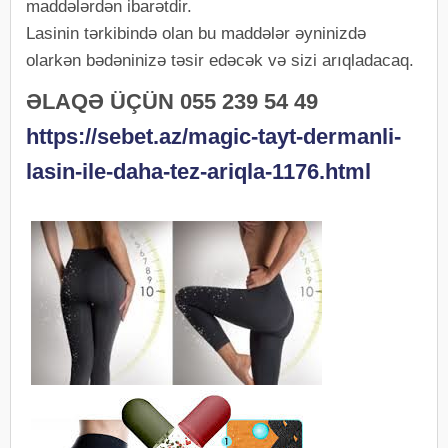
maddələrdən ibarətdir.
Lasinin tərkibində olan bu maddələr əyninizdə
olarkən bədəninizə təsir edəcək və sizi arıqladacaq.
ƏLAQƏ ÜÇÜN 055 239 54 49
https://sebet.az/magic-tayt-dermanli-
lasin-ile-daha-tez-ariqla-1176.html