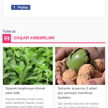
f
Paylaş
Turlar.az
OXŞAR XƏBƏRLƏR
Siqareti tərgitməyə kömək
Səhərlər acqarına 3 ədəd
edən bitki
qoz yeməyin inanılmaz
faydaları
Siqaret cəkməyə insanı sovq
edən nikotindir. Nikotin insanı
Qoz beyinə faydaları ilə məşhur
siqaretdən asılı eden kimyəvi
olsa da, başqa faydaları da var.