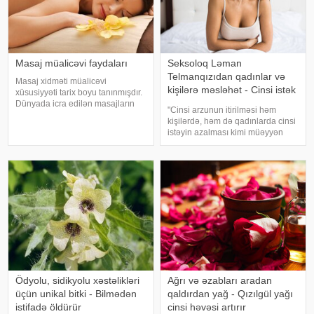
Masaj müalicəvi faydaları
Seksoloq Ləman
Telmanqızıdan qadınlar və
Masaj xidməti müalicəvi
kişilərə məsləhət - Cinsi istək
xüsusiyyəti tarix boyu tanınmışdır.
bitibsə
Dünyada icra edilən masajların
"Cinsi arzunun itirilməsi həm
nəzərdən keçirilən zaman göstərir
kişilərdə, həm də qadınlarda cinsi
ki, bunların çoxu, təxminən 90%-i,
istəyin azalması kimi müəyyən
sağlamlığın bərpası məqsədilə
edilir. Fiziki və psixoloji yorğunluq,
tibbi masaj xidməti kimi icra edilir
həyat keyfiyyətindəki dəyişikliklər
də cinsi istəyin dəyişməsinə
səbəb ola bilər"
Ödyolu, sidikyolu xəstəlikləri
Ağrı və əzabları aradan
üçün unikal bitki - Bilmədən
qaldırdan yağ - Qızılgül yağı
istifadə öldürür
cinsi həvəsi artırır