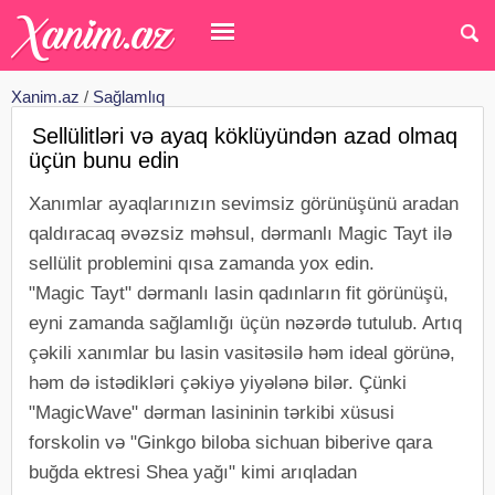
Xanim.az
/
Sağlamlıq
Sellülitləri və ayaq köklüyündən azad olmaq
üçün bunu edin
Xanımlar ayaqlarınızın sevimsiz görünüşünü aradan
qaldıracaq əvəzsiz məhsul, dərmanlı Magic Tayt ilə
sellülit problemini qısa zamanda yox edin.
"Magic Tayt" dərmanlı lasin qadınların fit görünüşü,
eyni zamanda sağlamlığı üçün nəzərdə tutulub. Artıq
çəkili xanımlar bu lasin vasitəsilə həm ideal görünə,
həm də istədikləri çəkiyə yiyələnə bilər. Çünki
"MagicWave" dərman lasininin tərkibi xüsusi
forskolin və "Ginkgo biloba sichuan biberive qara
buğda ektresi Shea yağı" kimi arıqladan