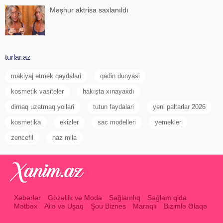
Məşhur aktrisa saxlanıldı
turlar.az
makiyaj etmek qaydalari
qadin dunyasi
kosmetik vasiteler
hakışta xınayaxdı
dirnaq uzatmaq yollari
tutun faydalari
yeni paltarlar 2026
kosmetika
ekizler
sac modelleri
yemekler
zencefil
naz mila
Xəbərlər
Gözəllik və Moda
Sağlamlıq
Sağlam qida
Mətbəx
Ailə və Uşaq
Şou Biznes
Maraqlı
Bizimlə Əlaqə