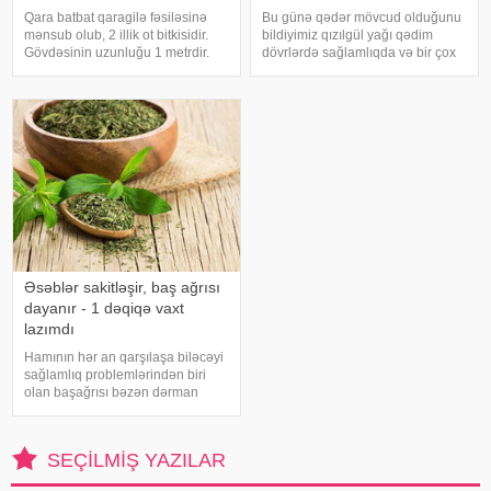
Qara batbat qaragilə fəsiləsinə
Bu günə qədər mövcud olduğunu
mənsub olub, 2 illik ot bitkisidir.
bildiyimiz qızılgül yağı qədim
Gövdəsinin uzunluğu 1 metrdir.
dövrlərdə sağlamlıqda və bir çox
Yarpaqları iri, boz-yaşıl rəngli,
xəstəliklərin müalicəsində istifadə
aşağı hissəsi yarıq, yuxarı hissəsi
edilən əsas yağdır. Osmanlı
yumurta formasındadır.
təbabətində "ağrı kəsici" olaraq
Yarpaqlarının saplağı həcmli
xatırlanan qızılgü
Əsəblər sakitləşir, baş ağrısı
dayanır - 1 dəqiqə vaxt
lazımdı
Hamının hər an qarşılaşa biləcəyi
sağlamlıq problemlərindən biri
olan başağrısı bəzən dərman
atmaqla da keçmir. Ancaq onun
qarşısını təbii üsullarla almaq
mümkündür. Bununla bağlı orta
SEÇILMIŞ YAZILAR
əsrlər dövrünün ən böyük
təbiblərində