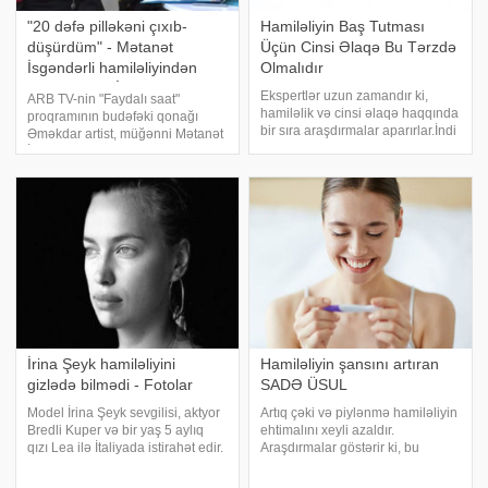
"20 dəfə pilləkəni çıxıb-
Hamiləliyin Baş Tutması
düşürdüm" - Mətanət
Üçün Cinsi Əlaqə Bu Tərzdə
İsgəndərli hamiləliyindən
Olmalıdır
DANIŞDI – VİDEO
Ekspertlər uzun zamandır ki,
ARB TV-nin "Faydalı saat"
hamiləlik və cinsi əlaqə haqqında
proqramının budəfəki qonağı
bir sıra araşdırmalar aparırlar.İndi
Əməkdar artist, müğənni Mətanət
paylaşılan məlumat isə
İsgəndərli olub. O, bildirib ki,
hamiləliyə yol aça biləcək intim
hamilə olduğu zaman çox
aktın necə olması haqqında
hərəkət etdiyini bildirib:.
olacaq. Sözsüz ki, cütlüklər
"Hamiləliyim zamanı bütün günü
arasınd
hərəkətd
İrina Şeyk hamiləliyini
Hamiləliyin şansını artıran
gizlədə bilmədi - Fotolar
SADƏ ÜSUL
Model İrina Şeyk sevgilisi, aktyor
Artıq çəki və piylənmə hamiləliyin
Bredli Kuper və bir yaş 5 aylıq
ehtimalını xeyli azaldır.
qızı Lea ilə İtaliyada istirahət edir.
Araşdırmalar göstərir ki, bu
Axşam.az xarici mediaya
qadınlara normal çəkisi olan
istinadən xəbər verir ki, 32 yaşlı
qadınlarla müqayisədə hamilə