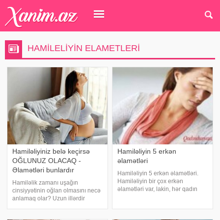
HAMILELIYIN ELAMETLERI
Hamiləliyiniz belə keçirsə
Hamiləliyin 5 erkən
OĞLUNUZ OLACAQ -
əlamətləri
Əlamətləri bunlardır
Hamiləliyin 5 erkən əlamətləri.
Hamiləliyin bir çox erkən
Hamiləlik zamanı uşağın
əlamətləri var, lakin, hər qadın
cinsiyyətinin oğlan olmasını necə
fərqlidir və bunların hamısını
anlamaq olar? Uzun illərdir
yaşaya bilməz. Aşağıdakıların
yayılan fikirlərə görə, əsas
hamısı hamiləliyin erkən
əlamətləri bunlardır:. Qarın uclu