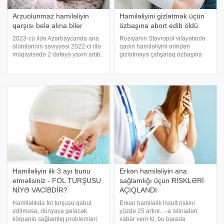
Arzuolunmaz hamiləliyin
Hamiləliyini gizlətmək üçün
qarşısı belə alına bilər
özbaşına abort edib öldü
2023-cü ildə Azərbaycanda ana
Rusiyanın Stavropol vilayətində
ölümlərinin səviyyəsi 2022-ci illə
qadın hamiləliyini ərindən
müqayisədə 2 dəfəyə yaxın artıb.
gizlətməyə çalışaraq özbaşına
Bununla yanaşı hamilə qadınlar
abort etdirib. -a istinadən bildirir
anemiya, qan dövranı sisteminin
ki, martın 15-də Lermontovo
xəstəlikləri, proteinuriya, ödemlər
şəhərindən olan 38 yaşlı sürücü
və hipertenziv halları
evə gələrək 36 yaşlı arvadını
hamamd
Hamiləliyin ilk 3 ayı bunu
Erkən hamiləliyin ana
etməlisiniz - FOL TURŞUSU
sağlamlığı üçün RİSKLƏRİ
NİYƏ VACİBDİR?
AÇIQLANDI
Hamiləlikdə fol turşusu qəbul
Erkən hamiləlik insult riskini
edilməsə, dünyaya gələcək
yüzdə 25 artırır. . -a istinadən
körpənin sağlamlıq problemləri
xəbər verir ki, bu barədə