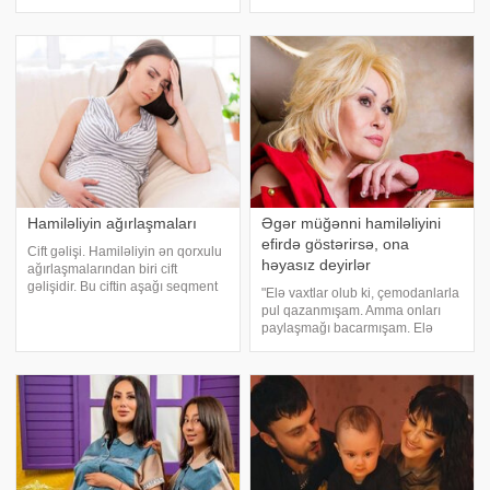
ola bilər. Türkiyəli ginekoloq Nazlı
araşdırma "Journal of the
Salihoğlu bildirib ki, bütün hamilə
American Heart Association"
qadınlara fol turşusu istifadə
(AHA) jurnalında dərc olunub.
etmək birmənalı olaraq tövsiy
Araşdırma zamanı ABŞ və Böyük
Britaniyada
Hamiləliyin ağırlaşmaları
Əgər müğənni hamiləliyini
efirdə göstərirsə, ona
Cift gəlişi. Hamiləliyin ən qorxulu
həyasız deyirlər
ağırlaşmalarından biri cift
gəlişidir. Bu ciftin aşağı seqment
"Elə vaxtlar olub ki, çemodanlarla
nahiyyəsində yerləşməsidir. Cift
pul qazanmışam. Amma onları
gəlişində cift toxuması qismən və
paylaşmağı bacarmışam. Elə
ya tamamilə uşaqlıq boynunun
olub ki, bir manat pulum olmayıb,
daxili dəliyini örtür. Uşaqlı
onu da paylaşmağı bacarmışam.
Mənəvi kimliyinin balansını
mütləq qoruyub, saxlamalısan.
Çünk