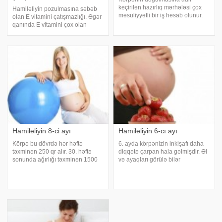
keçirilən hazırlıq mərhələsi çox
Hamiləliyin pozulmasına səbəb
məsuliyyətli bir iş hesab olunur.
olan E vitamini çatışmazlığı. Əgər
Gələcəkdə hamiləliyin özündə,
qanında E vitamini çox olan
doğuşda və körpənin
hamilə qadının 5 faizi uşaq
sağlamlığında heç bir problemin
salırsa, qanında E vitamini az
yaranmaması naminə, ilk
olan hamilə qadının 10 faizi uşaq
öncədən hamiləliyə hazırli
düşürür. Yeni araşdırmaların
nəticələr
Hamiləliyin 8-ci ayı
Hamiləliyin 6-cı ayı
Körpə bu dövrdə hər həftə
6. ayda körpənizin inkişafı daha
təxminən 250 qr alır. 30. həftə
diqqətə çarpan hala gəlmişdir. Əl
sonunda ağırlığı təxminən 1500
və ayaqları görülə bilər
qr , boyu isə 25 sm -dir. 30 . həftə
haldadır.Göz qapaqları ayrılmağa
sonunda körpənin tənəffüs
, gözləri açılmağa
eksersizleri başlar. 31. həftədə
başlamışdır.Cildi incə və
kişi körpələrdə xayalar skrotuma (
parlaqdır.Bu ay sonunda körpə
böyrəkləri
33 sm boyunda və təxminə