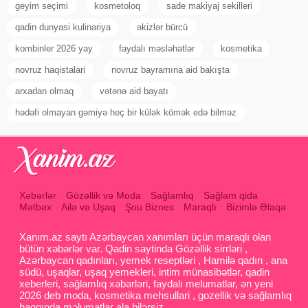
geyim seçimi
kosmetoloq
sade makiyaj sekilleri
qadin dunyasi kulinariya
əkizlər bürcü
kombinler 2026 yay
faydalı məsləhətlər
kosmetika
novruz haqistalari
novruz bayramına aid bakışta
arxadan olmaq
vətənə aid bayatı
hədəfi olmayan gəmiyə heç bir külək kömək edə bilməz
Xəbərlər
Gözəllik və Moda
Sağlamlıq
Sağlam qida
Mətbəx
Ailə və Uşaq
Şou Biznes
Maraqlı
Bizimlə Əlaqə
Xanım.az saytı Azərbaycan xanımları üçün maraqlı olan
bütün xəbərlər var. Qadin saytinda Gözəllik sirrləri ,
Azərbaycan qadınları, yemek reseptləri , Hamilə qadın , ana
südü, uşaqlar, uşaq yemekleri, intim münasibətlər, qadin
xeberleri, sağlamlıq xəbərləri, faydalı melumatlar, ən yeni
2026 deb moda, kosmetika mehsullari , gozellik və sağlamlıq
haqqında məlumatlar ala bilərsiz.