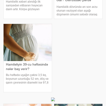
olar? Uterusdakı pərdə
Hamiləlik xəbəri alındığı ilk
hamiləliyin qarşısını alırmı?
saniyədən etibarən həyəcan
Hamiləlik dövründə ən son arzu
daim artır. Körpə gözləyən
olunan vəziyyət olan aşağı
cütlüklərin səbirsizliklə gözlədiyi
düşmənin ümumi səbəbi olaraq
bu proses, həkim tərəfindən əkiz
bilinən uşaqlıq örtüyü hamiləliyin
hamiləlik xəbəri verildikdə qat -
sağlamlığını təhdid edən ciddi bir
qat artır. Körpə gözləyən ailələr
problemdir. Embrionun inkişaf
üçü
sahəsi olan uterusda divarın
meydan
Hamiləliyin 39-cu həftəsində
nələr baş verir?
Bu həftədə uşağın çəkisi 3,5 kq,
boyunun uzunluğu 52 sm, döş və
qarın çevrəsinin diametri isə 97,8
mm və 101,3 mm olur. Hamiləliyin
39-cu həftəsində uşağın kəllə
sümükləri yaxınlaşsa da
aralarında bitişməmiş məsafə
qalmı