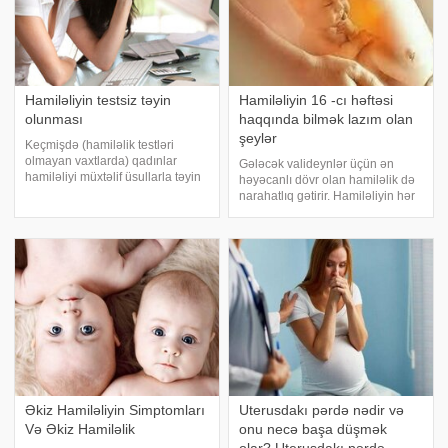
Hamiləliyin testsiz təyin
Hamiləliyin 16 -cı həftəsi
olunması
haqqında bilmək lazım olan
şeylər
Keçmişdə (hamiləlik testləri
olmayan vaxtlarda) qadınlar
Gələcək valideynlər üçün ən
hamiləliyi müxtəlif üsullarla təyin
həyəcanlı dövr olan hamiləlik də
edirdilər. Bunu üçün yod, soda və
narahatlıq gətirir. Hamiləliyin hər
s. kimi vasitələri istifadə olunurdu.
həftəsində yaşanan şirin
Qadınlar inanırdı ki, yuxuda balıq
həyəcanla yanaşı, körpənin
görən qadın hamilədir
sağlam olub -olmaması ilə bağlı
narahatlıq da ola bilər. 16 həftəlik
hamiləli
Əkiz Hamiləliyin Simptomları
Uterusdakı pərdə nədir və
Və Əkiz Hamiləlik
onu necə başa düşmək