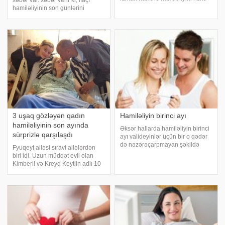
xəbər var. xəbər verir ki, ifaçı
atıb. Bu qadının hamiləlik fotoları
hamiləliyinin son günlərini
sosial şəbəkədə böyük maraq
yaşayır. O, sosial şəbəkədə həyat
doğurub. Model hamiləliyin son
yoldaşı ilə fotosunu paylaşıb.
aylarına qədər idmanla ciddi
Fotolar izləyicilər tərəfindən
məşğul olub
maraqla qarşılanıb
3 uşaq gözləyən qadın
Hamiləliyin birinci ayı
hamiləliyinin son ayında
Əksər hallarda hamiləliyin birinci
sürprizlə qarşılaşdı
ayı valideyinlər üçün bir o qədər
də nəzərəçarpmayan şəkildə
Fyuqeyt ailəsi sıravi ailələrdən
keçir, bu xüsusən
biri idi. Uzun müddət evli olan
planlaşdırırlmamış hamiləlikdə
Kimberli və Kreyq Keytlin adlı 10
özünü göstərir. Hamiləlik son
yaşlı qızlarını böyütməklə məşğul
menstural tsiklin birinci günündən
idilər. 42 yaşınını qeyd edən
hesablanır
Kimberli tamamilə gözlənilməz
bir sürprizlə qarşılaşır. O