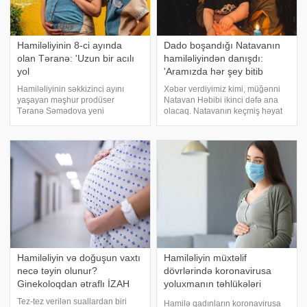
Hamiləliyinin 8-ci ayında
Dado boşandığı Natavanın
olan Təranə: 'Uzun bir acılı
hamiləliyindən danışdı:
yol
'Aramızda hər şey bitib
Hamiləliyinin səkkizinci ayını
Xəbər verdiyimiz kimi, müğənni
yaşayan məşhur prodüser
Natavan Həbibi ikinci dəfə ana
Təranə Səmədova yeni
olacaq. Natavanın keçmiş həyat
fotosessiyasını təqdim edib. Ana
yoldaşı "Dado" ləqəbi ilə
olmağa hazırlaşan prodüser qızı
məşhurlaşan repçi Səid Əliyev
Suellə birlikdə obyektiv qarşısına
məsələ ilə bağlı sosial şəbəkə
keçib. Sosial şəbəkə hesabında
hesabında videoaçıqlama
fotolarını paylaşa
paylaşıb
Hamiləliyin və doğuşun vaxtı
Hamiləliyin müxtəlif
necə təyin olunur?
dövrlərində koronavirusa
Ginekoloqdan ətraflı İZAH
yoluxmanın təhlükələri
açıqlandı
Tez-tez verilən suallardan biri
Hamilə qadınların koronavirusa