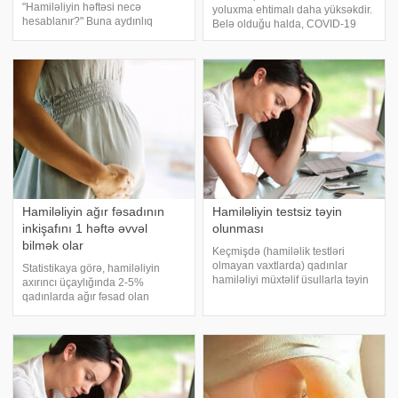
"Hamiləliyin həftəsi necə
yoluxma ehtimalı daha yüksəkdir.
hesablanır?" Buna aydınlıq
Belə olduğu halda, COVID-19
gətirmək məqsədi ilə bir neçə
doğuşdan sonra qanaxmaya,
üsulu izah etmək istəyirəm.
vaxtından əvvəl doğuşa və ya
Hamiləliyin müddəti və doğuşun
uşaqsalmaya səbəb ola bilər. -a
vaxtının hesablanması
istinadən xəbər verir ki, bu
anamnestik və obyekti
barədə rusiyal
Hamiləliyin ağır fəsadının
Hamiləliyin testsiz təyin
inkişafını 1 həftə əvvəl
olunması
bilmək olar
Keçmişdə (hamiləlik testləri
olmayan vaxtlarda) qadınlar
Statistikaya görə, hamiləliyin
hamiləliyi müxtəlif üsullarla təyin
axırıncı üçaylığında 2-5%
edirdilər. Bunu üçün yod, soda və
qadınlarda ağır fəsad olan
s. kimi vasitələri istifadə olunurdu.
preeklampsiya inkişaf edir.
Qadınlar inanırdı ki, yuxuda balıq
Preeklampsiyanın ağır
görən qadın hamilədir
formalarında qadında beyin qan
dövranı kəskin pozulur ki,
nəticədə qadın və körpə həla