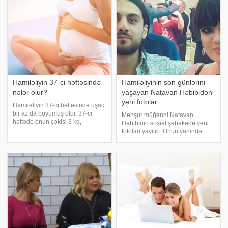
Hamiləliyin 37-ci həftəsində
Hamiləliyinin son günlərini
nələr olur?
yaşayan Natavan Həbibidən
yeni fotolar
Hamiləliyin 37-ci həftəsində uşaq
bir az da böyümüş olur. 37-ci
Məhşur müğənni Natavan
həftədə onun çəkisi 3 kq,
Həbibinin sosial şəbəkədə yeni
uzunluğu isə 49 sm-ə çatmış olur.
fotoları yayılıb. Onun yanında
Bu zaman onun başının ölçüsü
həyat yoldaşı reper Dado Əliyev
89,4mm, döş və qarın çevrəsinin
də olub. Sənətçinin kilo alması və
diametri 93,8mm və 97mm olur.
üz quruluşunun dəyişilməsi də
Bu həftədə
diqqətdən yayınmayıb. Qeyd
edək ki, cütlü