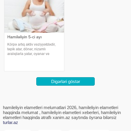
Hamiləliyin 5-ci ayı
Körpə artıq aktiv vəziyyətdədir,
təpik atar, dönər, nizamlı
aralıqlarla yatar, oyanar və
cinsiyyəti diqqətə çarpandır.
Beyində qoxu, dad, görmə,
toxunma sahələri inkişafa
başlar.Saçları, göz qapaqları
yetişmişdir.Ürək atışlar
Digərləri göstər
hamileliyin elametleri melumatlari 2026, hamileliyin elametleri
haqqinda melumat , hamileliyin elametleri xeberleri, hamileliyin
elametleri haqqinda ətraflı xanim.az saytında öyrənə bilərsiz
turlar.az