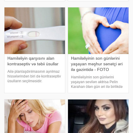
model tətildə çəkilmiş şəklini
qalmaq üçün 2 dəfə daha çox
izləyiciləri ilə bölüşüb
vaxt tələb olunur. Eksperimentlər
göstərib ki
Hamiləliyin qarşısını alan
Hamiləliyinin son günlərini
kontraseptiv və təbii üsullar
yaşayan məşhur sənətçi əri
ilə gəzintidə - FOTO
Ailə planlaşdırılmasının ayrılmaz
hissələrindən biri də kontraseptiv
Hamiləliyinin son günlərini
üsulların seçilməsidir.
yaşayan sevilən aktrisa Pelin
Kontrasepsiya - hamiləliyin
Karahan ötən gün əri ilə birlikdə
müxtəlif üsullarla qarşısını alır,
gəzərkən paparassilərə hədəf
arzuolunmaz hamiləlikdən
olub. -a istinadla bildirir ki,
qorunmanı təmin edir. Beləliklə,
sonuncu dəfə "Yeter" serialına
həm ail
çəkilən aktrisa fotoqraflar