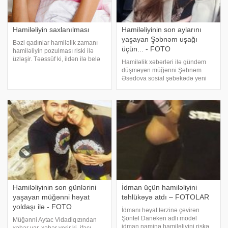
Hamiləliyin saxlanılması
Hamiləliyinin son aylarını
yaşayan Şəbnəm uşağı
Bəzi qadınlar hamiləlik zamanı
üçün... - FOTO
hamiləliyin pozulması riski ilə
üzləşir. Təəssüf ki, ildən ilə belə
Hamiləlik xəbərləri ilə gündəm
qadınların sayı artır. Belə hesab
düşməyən müğənni Şəbnəm
olunur ki, hər 3 hamilə qadından
Əsədova sosial şəbəkədə yeni
birində belə risk əmələ gəlir.
fotolarını paylaşıb. xəbər verir ki,
Hamiləliyin pozulmasını
müğənni mağazalardan birində
uşağı üçün araba alarkən foto
çəkdirib. Foto izləyicilər
tərəfindən maraql
Hamiləliyinin son günlərini
İdman üçün hamiləliyini
yaşayan müğənni həyat
təhlükəyə atdı – FOTOLAR
yoldaşı ilə - FOTO
İdmanı həyat tərzinə çevirən
Şontel Daneken adlı model
Müğənni Aytac Vidadiqızından
idman naminə hamiləliyini riskə