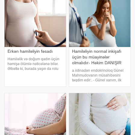
əlamətləri ola bilər, lakin,
və aşağıya doğru olur. Ananın
buraxılmış menstruasiyada
ürəyi daha çox şirniyyat istəyir.
Sidiyi
Erkən hamiləliyin fəsadı
Hamiləliyin normal inkişafı
üçün bu müayinələr
Hamiləlik və doğum qadın üçün
olmalıdır- Həkim DANIŞIR
həmişə ölümlə nəticələnə bilər.
Əlbəttə ki, burada yaşın da rolu
a istinadən endokrinoloq Günel
var. Təəssüf ki, ana olanlar
Mahmudovanın müsahibəsini
arasında yeniyetmələr var. xəbər
təqdim edir:. - Günel xanım, ilk
verir ki, bu barədə Həkim
öncə hormonal sağlamlıq
Pərvanə Mustafayeva -a
haqqında məlumat verərdiniz. -
açıqlamasında 15-1
Hormonal sağlamlıq dedikdə,
qanda hormonların miqdarının
normada olması, endokrinoloj