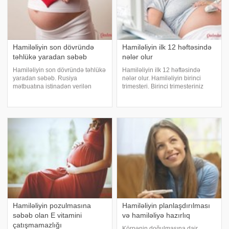
Hamiləliyin son dövründə
Hamiləliyin ilk 12 həftəsində
təhlükə yaradan səbəb
nələr olur
Hamiləliyin son dövründə təhlükə
Hamiləliyin ilk 12 həftəsində
yaradan səbəb. Rusiya
nələr olur. Hamiləliyin birinci
mətbuatına istinadən verilən
trimesteri. Birinci trimesteriniz
məlumata görə, yeni araşdırma
adətən körpə gözlədiyiniz fikrinə
göstərib ki, qadınlara hamiləlik
öyrəşmək, bədəninizin hansı
zamanı fiziki aktivliyi tam
dəyişikliklərdən keçəcəyi və
məhdudlaşdırmaq tövsiyə edilmir.
hamiləliyin növbəti aylarında
Adətən hamil
nələri
Hamiləliyin pozulmasına
Hamiləliyin planlaşdırılması
səbəb olan E vitamini
və hamiləliyə hazırlıq
çatışmamazlığı
Körpənin doğulmasına dair