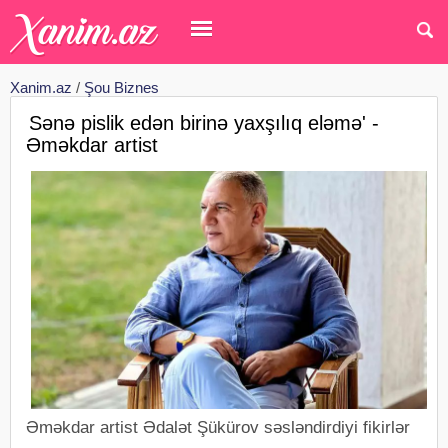
Xanim.az
/
Şou Biznes
Sənə pislik edən birinə yaxşılıq eləmə' -
Əməkdar artist
Əməkdar artist Ədalət Şükürov səsləndirdiyi fikirlər