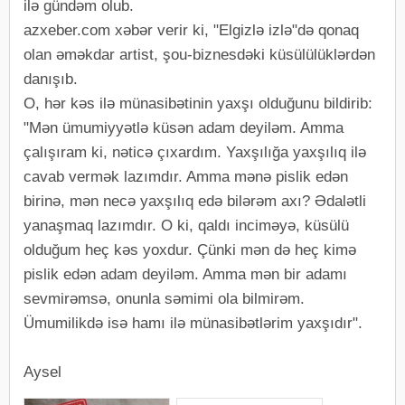
ilə gündəm olub.
azxeber.com xəbər verir ki, "Elgizlə izlə"də qonaq
olan əməkdar artist, şou-biznesdəki küsülülüklərdən
danışıb.
O, hər kəs ilə münasibətinin yaxşı olduğunu bildirib:
"Mən ümumiyyətlə küsən adam deyiləm. Amma
çalışıram ki, nəticə çıxardım. Yaxşılığa yaxşılıq ilə
cavab vermək lazımdır. Amma mənə pislik edən
birinə, mən necə yaxşılıq edə bilərəm axı? Ədalətli
yanaşmaq lazımdır. O ki, qaldı inciməyə, küsülü
olduğum heç kəs yoxdur. Çünki mən də heç kimə
pislik edən adam deyiləm. Amma mən bir adamı
sevmirəmsə, onunla səmimi ola bilmirəm.
Ümumilikdə isə hamı ilə münasibətlərim yaxşıdır".
Aysel