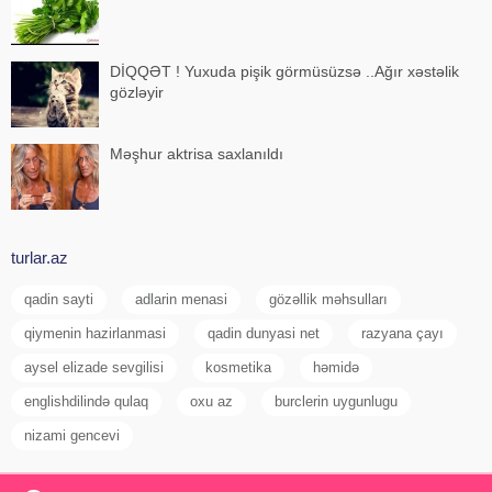
DİQQƏT ! Yuxuda pişik görmüsüzsə ..Ağır xəstəlik
gözləyir
Məşhur aktrisa saxlanıldı
turlar.az
qadin sayti
adlarin menasi
gözəllik məhsulları
qiymenin hazirlanmasi
qadin dunyasi net
razyana çayı
aysel elizade sevgilisi
kosmetika
həmidə
englishdilində qulaq
oxu az
burclerin uygunlugu
nizami gencevi