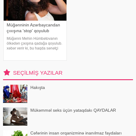
Müğənninin Azərbaycandan
çıxışına 'stop' qoyulub
Müğənni Mehin Hümbətovanın
ölkədən çıxışına qadağa qoyulub.
xəbər verir ki, bu haqda sənətçi
özü məlumat yayıb. O bildirib ki,
yay tətilinə də heç yerə gedə
bilmir:. "2 aydır ölkədən çıxa
bilmirəm. "Stop"u
SEÇILMIŞ YAZILAR
Hakışta
Mükəmməl seks üçün yataqdakı QAYDALAR
Cəfərinin insan orqanizminə inanılmaz faydaları