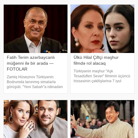
Fatih Terim azərbaycanlı
Ülkü Hilal Çiftçi məşhur
müğənni ilə bir arada —
filmdə rol alacaq
FOTOLAR
Türkiyənin məşhur "Aşk
Tesadüfleri Sever" filminin üçüncü
Zamiq Hüseynov Türkiyənin
hissəsinin çəkilişlərinə 7 iyul
Bodrumda tanınmış simalarla
tarixində start veriləcək. Türkiyə
görüşüb. "Yeni Sabah"a istinadən
mətbuatına istinadən xəbər verir
xəbər verir ki, müğənni Yunus
ki, filmin baş rollarında Mehmet
Akgün, Uğurcan Çakır, eləcə də
Günsür və Devrim Özka
məşqçi Fatih Terimləı ünsiyyətdə
olub. Z.Hüseynov görüş zaman