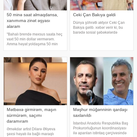
50 minə saat almaqdansa,
Ceki Çan Bakıya gəldi
xanımıma zinət əşyası
Dünya şöhrətli aktyor Ceki Çan
alaram
Bakıya gəlib. xəbər verir ki, bu
barədə sosial şəbəkələrdə
"Bahalı brendə məxsus saata heç
məlumat yayılıb. Qeyd edək ki,
vaxt 50 min dollar vermərəm.
Ceki Çanın "Tanrının Zirehi 4"
Amma həyat yoldaşıma 50 min
(Armour of God 4: The Ultimatum")
dollara zinət əşyası almaq mənim
adlı beynəlxalq fil
üçün asandır". Axşam.az-a
istinadən xəbər verir ki, bu sözləri
Xalq artisti Emin Ağalaro
Mətbəxə girmirəm, maşın
Məşhur müğənninin qardaşı
sürmürəm, saçımı
saxlanıldı
daramıram
İstanbul Anadolu Respublika Baş
Prokurorluğunun koordinasiyası
Əməkdar artist Dilarə Əliyeva
ilə aparılan istintaq çərçivəsində
şəxsi həyatı ilə bağlı maraqlı