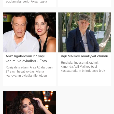
Şile Bələdiyyəsinə dair yeni
açıqlamalar verib. Axşam.az-a
əməliyyat keçirilib. xəbər verir ki,
istinafdən xəbər verir ki, aktrisa
İstanbul və İzmir şəhərlərində eyni
"İki başlı" proqramında heç vaxt
vaxtda həyata keçirilə
avtomobil idarə etmədiyini deyib.
O, sürücü ilə hərəkə
Araz Ağalarovun 27 yaşlı
Aqil Məlikov əməliyyat olundu
xanımı və övladları - Foto
Əməkdar incəsənət xadimi,
xanəndə Aqil Məlikov özəl
Rusiyalı iş adamı Araz Ağalarovun
xəstəxanaların birində açıq ürək
27 yaşlı həyat yoldaşı Alena
əməliyyatı keçirib. xəbər verir ki,
İvanovanın övladları ilə fotosu
bu barədə "Teleqraf"a xanəndənin
yayılıb. Şəkil sosial mediada
oğlu Hüseyn Məlikov məlumat
paylaşılıb. Fotoda Alena və
verib. Onun sözlərinə görə, atasını
A.Ağalarovdan olan iki övladı yer
alıb. Qeyd edək ki, Araz Ağalarovu