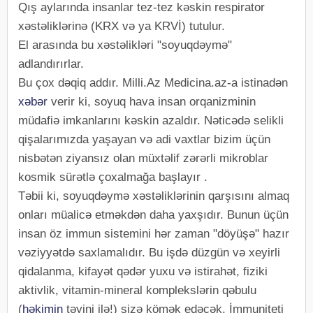
Qış aylarında insanlar tez-tez kəskin respirator
xəstəliklərinə (KRX və ya KRVİ) tutulur.
El arasında bu xəstəlikləri "soyuqdəymə"
adlandırırlar.
Bu çox dəqiq addır. Milli.Az Medicina.az-a istinadən
xəbər
verir ki, soyuq hava insan orqanizminin
müdafiə imkanlarını kəskin azaldır. Nəticədə selikli
qişalarımızda yaşayan və adi vaxtlar bizim üçün
nisbətən ziyansız olan müxtəlif zərərli mikroblar
kosmik sürətlə çoxalmağa başlayır .
Təbii ki, soyuqdəymə xəstəliklərinin qarşısını almaq
onları müalicə etməkdən daha yaxşıdır. Bunun üçün
insan öz immun sistemini hər zaman "döyüşə" hazır
vəziyyətdə saxlamalıdır. Bu işdə düzgün və xeyirli
qidalanma, kifayət qədər yuxu və istirahət, fiziki
aktivlik, vitamin-mineral komplekslərin qəbulu
(
həkimin
təyini ilə!) sizə kömək edəcək. İmmuniteti