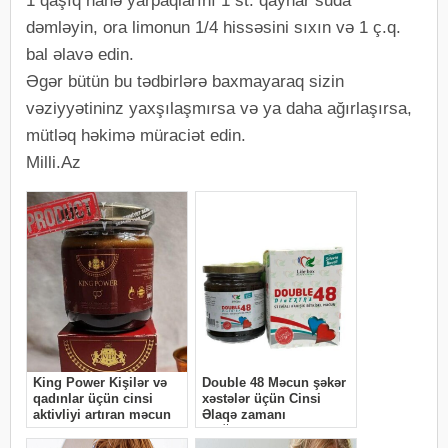
1 qaşıq nanə yarpaqlarını 1 st. qaynar suda
dəmləyin, ora limonun 1/4 hissəsini sıxın və 1 ç.q.
bal əlavə edin.
Əgər bütün bu tədbirlərə baxmayaraq sizin
vəziyyətininz yaxşılaşmırsa və ya daha ağırlaşırsa,
mütləq həkimə müraciət edin.
Milli.Az