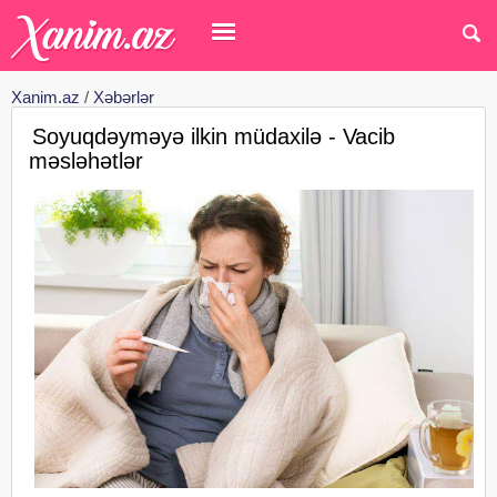
Xanim.az
/
Xəbərlər
Soyuqdəyməyə ilkin müdaxilə - Vacib
məsləhətlər