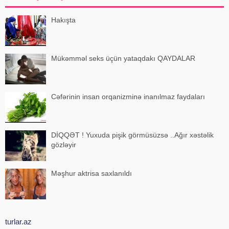
Hakışta
Mükəmməl seks üçün yataqdakı QAYDALAR
Cəfərinin insan orqanizminə inanılmaz faydaları
DİQQƏT ! Yuxuda pişik görmüsüzsə ..Ağır xəstəlik
gözləyir
Məşhur aktrisa saxlanıldı
turlar.az