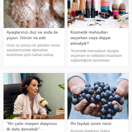
Ayaqlarınızı duz və soda ilə
Kosmetik məhsulları
yuyun: Görün nə edir
seçərkən nəyə diqqət
etməliyik?
Uzun və yorucu bir gündən sonra
ayaqlarınızdakı ağırlıqdan
"Kosmetik məhsulların düzgün
qurtulmaq üçün bahalı qulluq
seçilməsi və istifadəsi insanların
məhsullarına ehtiyacınız yoxdur.
sağlamlığının qorunması
Duz və soda ilə ayaqlarınızı həm
baxımından mühüm əhəmiyyət
rahatlaya, həm də təravətləndirə
daşıyır". xəbər verir ki, bu fikirləri
bilərsiniz. xəbər verir ki, çox vax
Səhiyyə Nazirliyinin rəsmi
"Instagram" hesabınd
"Ən çətin məqam diaqnozu
Ən faydalı üzüm növü
ilk dəfə deməkdir" -
Rusiyalı diyetoloq Sofiya