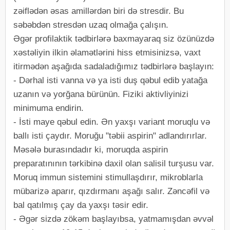
zəiflədən əsas amillərdən biri də stresdir. Bu
səbəbdən stresdən uzaq olmağa çalışın.
Əgər profilaktik tədbirlərə baxmayaraq siz özünüzdə
xəstəliyin ilkin əlamətlərini hiss etmisinizsə, vaxt
itirmədən aşağıda sadaladığımız tədbirlərə başlayın:
- Dərhal isti vanna və ya isti duş qəbul edib yatağa
uzanın və yorğana bürünün. Fiziki aktivliyinizi
minimuma endirin.
- İsti maye qəbul edin. Ən yaxşı variant moruqlu və
ballı isti çaydır. Moruğu "təbii aspirin" adlandırırlar.
Məsələ burasındadır ki, moruqda aspirin
preparatınının tərkibinə daxil olan salisil turşusu var.
Moruq immun sistemini stimullaşdırır, mikroblarla
mübarizə aparır, qızdırmanı aşağı salır. Zəncəfil və
bal qatılmış çay da yaxşı təsir edir.
- Əgər sizdə zökəm başlayıbsa, yatmamışdan əvvəl