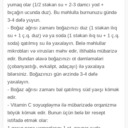
yumaq olar (1/2 stəkan su + 2-3 damcı yod +
bıçağın ucunda duz). Bu məhlulla burnunuzu gündə
3-4 dəfə yuyun.
- Boğaz ağrısı zamanı boğazınızı duz (1 stəkan ilıq
su + 1 ç.q. duz) və ya soda (1 stəkan ilıq su + 1 ç.q.
soda) qatılmış su ilə yaxalayın. Belə məhlullar
mikrobları və virusları məhv edir, iltihabla mübarizə
edir. Bundan əlavə boğazınızı ot dəmləmələri
(çobanyastığı, evkalipt, adaçayı) ilə yaxalaya
bilərsiniz. Boğazınızı gün ərzində 3-4 dəfə
yaxalayın.
- Boğaz ağrısı zamanı bal qatılmış süd yaxşı kömək
edir.
- Vitamin C soyuqdəymə ilə mübarizədə orqanizmə
böyük kömək edir. Bunun üçün belə bir resept
istifadə etmək olar: