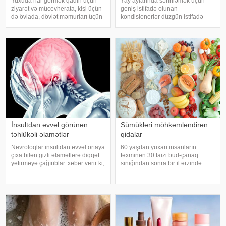
Yuxuda nar görmək qadın üçün
Yay aylarında sərinləmək üçün
ziyarət və mücevherata, kişi üçün
geniş istifadə olunan
də övlada, dövlət məmurları üçün
kondisionerlər düzgün istifadə
terfie, zabitlər üçün əmrlərinin
edilmədikdə müxtəlif sağlamlıq
keçməsinə, kəndli üçün oktyabr
problemlərinə səbəb ola bilər.
bərəkətinə, tacir üçün çox quru,
xəbər verir ki, ani temperatur
xalq üçün yaxşı bir idarəy
dəyişiklikləri, quru hava və
baxımsız kondisionerlərd
İnsultdan əvvəl görünən
Sümükləri möhkəmləndirən
təhlükəli əlamətlər
qidalar
Nevroloqlar insultdan əvvəl ortaya
60 yaşdan yuxarı insanların
çıxa bilən gizli əlamətlərə diqqət
təxminən 30 faizi bud-çanaq
yetirməyə çağırıblar. xəbər verir ki,
sınığından sonra bir il ərzində
insult bəzi hallarda qəfil baş
həyatını itirir. xəbər verir ki, bu
vermir və beyin günlər, hətta
səbəbdən sümüklərin
həftələr əvvəl müəyyən siqnallar
möhkəmliyini qorumaq və sınıq
verə bilər. Lakin b
riskini azaltmaq üçün kalsium, D
vitamini, zülal