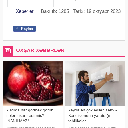
Xəbərlər
Baxılıb: 1285 Tarix: 19 oktyabr 2023
f
Paylaş
OXŞAR XƏBƏRLƏR
Yuxuda nar görmək görün
Yayda ən çox edilən səhv -
nələrə işarə edirmiş?!
Kondisionerin yaratdığı
İNANILMAZ!
təhlükələr