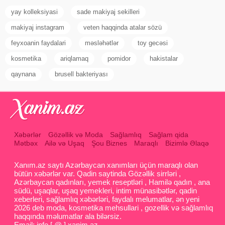
yay kolleksiyasi
sade makiyaj sekilleri
makiyaj instagram
veten haqqinda atalar sözü
feyxoanin faydalari
məsləhətlər
toy gecəsi
kosmetika
ariqlamaq
pomidor
hakistalar
qaynana
brusell bakteriyası
Xəbərlər
Gözəllik və Moda
Sağlamlıq
Sağlam qida
Mətbəx
Ailə və Uşaq
Şou Biznes
Maraqlı
Bizimlə Əlaqə
Xanım.az saytı Azərbaycan xanımları üçün maraqlı olan
bütün xəbərlər var. Qadin saytinda Gözəllik sirrləri ,
Azərbaycan qadınları, yemek reseptləri , Hamilə qadın , ana
südü, uşaqlar, uşaq yemekleri, intim münasibətlər, qadin
xeberleri, sağlamlıq xəbərləri, faydalı melumatlar, ən yeni
2026 deb moda, kosmetika mehsullari , gozellik və sağlamlıq
haqqında məlumatlar ala bilərsiz.
Email: info [ @ ] xanim.az