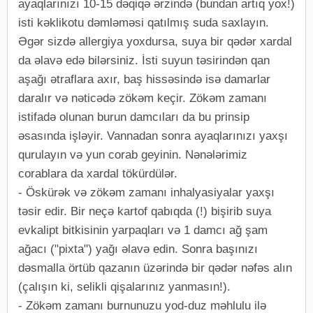
ayaqlarınızı 10-15 dəqiqə ərzində (bundan artıq yox!)
isti kəklikotu dəmləməsi qatılmış suda saxlayın.
Əgər sizdə allergiya yoxdursa, suya bir qədər xardal
da əlavə edə bilərsiniz. İsti suyun təsirindən qan
aşağı ətraflara axır, baş hissəsində isə damarlar
daralır və nəticədə zökəm keçir. Zökəm zamanı
istifadə olunan burun damcıları da bu prinsip
əsasında işləyir. Vannadan sonra ayaqlarınızı yaxşı
qurulayın və yun corab geyinin. Nənələrimiz
corablara da xardal tökürdülər.
- Öskürək və zökəm zamanı inhalyasiyalar yaxşı
təsir edir. Bir neçə kartof qabıqda (!) bişirib suya
evkalipt bitkisinin yarpaqları və 1 damcı ağ şam
ağacı ("pixta") yağı əlavə edin. Sonra başınızı
dəsmalla örtüb qazanın üzərində bir qədər nəfəs alın
(çalışın ki, selikli qişalarınız yanmasın!).
- Zökəm zamanı burnunuzu yod-duz məhlulu ilə