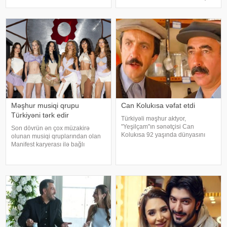
Xudaverdiyevin "O üz, bu üz"
edərək haqqında yayılan iddialara
yutub layihəsində qonaq olub.
münasibət bildirib. Türkiyə
E.Seyidcahan bildirib ki, həmin
mətbuatına istinadən xəbər verir
layihəd
ki, Levent şəxsi həyatı ilə Ahba
Məşhur musiqi qrupu
Can Kolukısa vəfat etdi
Türkiyəni tərk edir
Türkiyəli məşhur aktyor,
"Yeşilçam"ın sənətçisi Can
Son dövrün ən çox müzakirə
Kolukısa 92 yaşında dünyasını
olunan musiqi qruplarından olan
dəyişib. xəbər verir ki, bu haqda
Manifest karyerası ilə bağlı
Türkiyə KİV məlumat yayıb. Aktyor
mühüm qərar qəbul edib. xarici
"Kapıcılar Kralı", "Züğürt Ağa",
mətbuata istinadən xəbər verir ki,
"Selamsı
qrupun qurucusu və meneceri
Tolqa Akış üzvlərin sentyabr
ayında İstanbuldak