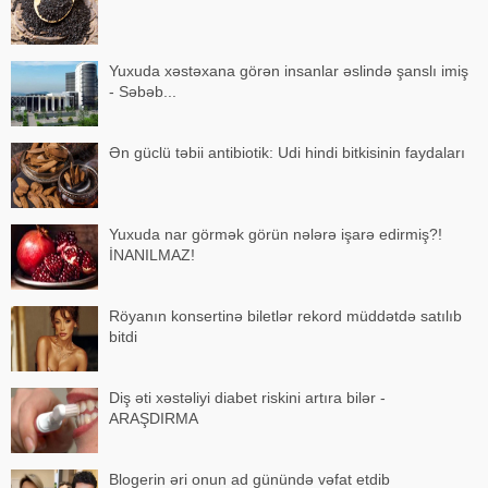
Yuxuda xəstəxana görən insanlar əslində şanslı imiş
- Səbəb...
Ən güclü təbii antibiotik: Udi hindi bitkisinin faydaları
Yuxuda nar görmək görün nələrə işarə edirmiş?!
İNANILMAZ!
Röyanın konsertinə biletlər rekord müddətdə satılıb
bitdi
Diş əti xəstəliyi diabet riskini artıra bilər -
ARAŞDIRMA
Blogerin əri onun ad günündə vəfat etdib