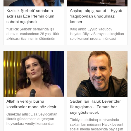
Kızılcık Şerbeti' serialının
Anşlaq, alqış, sənət – Eyyub
aktrisası Ece İrtemin ölüm
Yaqubovdan unudulmaz
səbəbi açıqlandı
konsert
"Kızılcık Şerbeti" serialında Işıl
Xalq artisti Eyyub Yaqubov
obrazını canlandıran 28 yaşlı türk
Heydər Əliyev Sarayında keçirilən
aktrisası Ece İrtemin ölümünün
solo konsert proqramı öncəsi
rəsmi səbəbi məlum olub. Bu
media nümayəndələrinin
barədə Demirören Haber Ajansı
suallarını cavablandırıb,
(DHA) Türkiyə Məhkəmə-Tibb
yaradıcılığı və konsertlə bağlı
İnstitutunun rəyinə istinadə
fikirlərini bölüşüb. xəbər verir ki,
sənətkarın sözlərin
Allahın verdiyi burnu
Saxlanılan Haluk Leventdən
kəsdirənlər mənə söz deyir
ilk açıqlama - 'Zaman hər
şeyi göstərəcək
Əməkdar artist Elza Seyidcahan
illərdir gündəmdən düşməyən
Türkiyədə istintaq çərçivəsində
heyvanlara verdiyi konsertdən
saxlanılan müğənni Haluk Levent
danışıb. Müğənni aktyor Fərda
sosial media hesabında paylaşım