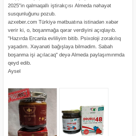
2025"in qalmaqallı iştirakçısı Almeda nəhayət
susqunluğunu pozub.
azxeber.com Türkiyə mətbuatına istinadən xəbər
verir ki, o, boşanmağa qərar verdiyini açıqlayıb.
"Hazırda Ercanla evliliyim bitib. Psixoloji zorakılıq
yaşadım. Xəyanəti bağışlaya bilmədim. Sabah
boşanma işi açılacaq" deyə Almeda paylaşımınmda
qeyd edib.
Aysel
⠀