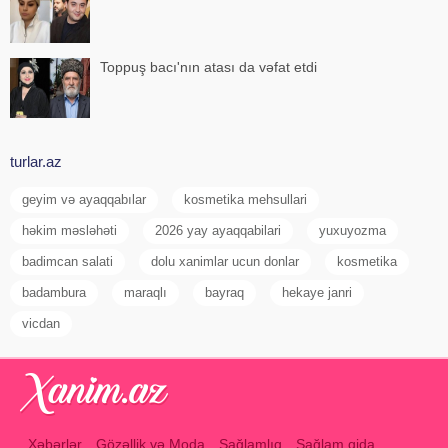
Toppuş bacı'nın atası da vəfat etdi
turlar.az
geyim və ayaqqabılar
kosmetika mehsullari
həkim məsləhəti
2026 yay ayaqqabilari
yuxuyozma
badimcan salati
dolu xanimlar ucun donlar
kosmetika
badambura
maraqlı
bayraq
hekaye janri
vicdan
Xəbərlər
Gözəllik və Moda
Sağlamlıq
Sağlam qida