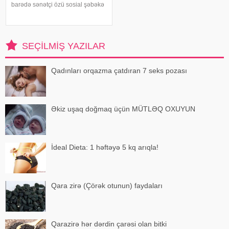
barədə sənətçi özü sosial şəbəkə
hesabında məlumat verib. 74 yaşlı
ifaçı əməliyyatdan sonra
paylaşdığı fotoya bunları qeyd
edib:. "Hörmətli izləyicilərim
SEÇILMIŞ YAZILAR
Qadınları orqazma çatdıran 7 seks pozası
Əkiz uşaq doğmaq üçün MÜTLƏQ OXUYUN
İdeal Dieta: 1 həftəyə 5 kq arıqla!
Qara zirə (Çörək otunun) faydaları
Qarazirə hər dərdin çarəsi olan bitki