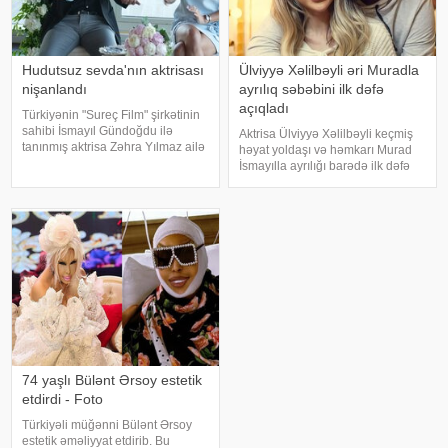
Hudutsuz sevda'nın aktrisası
Ülviyyə Xəlilbəyli əri Muradla
nişanlandı
ayrılıq səbəbini ilk dəfə
açıqladı
Türkiyənin "Sureç Film" şirkətinin
sahibi İsmayıl Gündoğdu ilə
Aktrisa Ülviyyə Xəlilbəyli keçmiş
tanınmış aktrisa Zəhra Yılmaz ailə
həyat yoldaşı və həmkarı Murad
qurmaq yolunda ilk addımı ataraq
İsmayılla ayrılığı barədə ilk dəfə
nişanlanıblar. . Cütlüyün nişan
ətraflı açıqlama verib. Aktrisa bu
mərasimində incəsənət
barədə Nail Naiboğlunun
aləmindən tanınmış simala
"YouTube" kanalında yayımlanan
müsahibəsində danışıb
74 yaşlı Bülənt Ərsoy estetik
etdirdi - Foto
Türkiyəli müğənni Bülənt Ərsoy
estetik əməliyyat etdirib. Bu