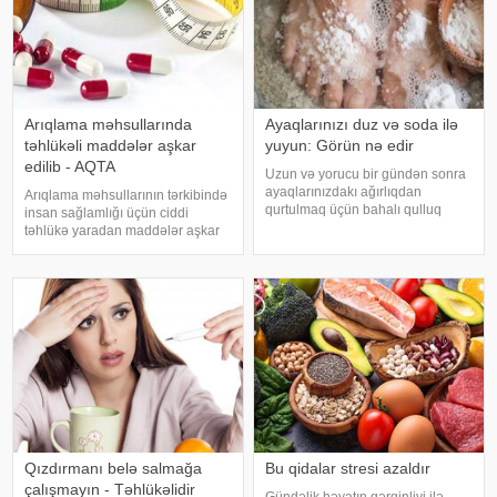
Arıqlama məhsullarında
Ayaqlarınızı duz və soda ilə
təhlükəli maddələr aşkar
yuyun: Görün nə edir
edilib - AQTA
Uzun və yorucu bir gündən sonra
ayaqlarınızdakı ağırlıqdan
Arıqlama məhsullarının tərkibində
qurtulmaq üçün bahalı qulluq
insan sağlamlığı üçün ciddi
məhsullarına ehtiyacınız yoxdur.
təhlükə yaradan maddələr aşkar
Duz və soda ilə ayaqlarınızı həm
edilib. xəbər verir ki, bunu
rahatlaya, həm də təravətləndirə
Azərbaycan Respublikasının Qida
bilərsiniz. xəbər verir ki, çox vax
Təhlükəsizliyi Agentliyinin (AQTA)
Qida təhlükəsizliyi şöbəsinin
müdir
Qızdırmanı belə salmağa
Bu qidalar stresi azaldır
çalışmayın - Təhlükəlidir
Gündəlik həyatın gərginliyi ilə