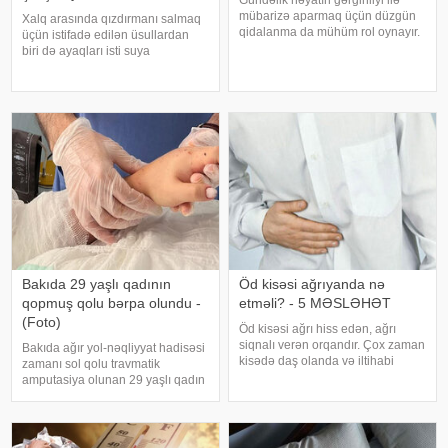
mübarizə aparmaq üçün düzgün
Xalq arasında qızdırmanı salmaq
qidalanma da mühüm rol oynayır.
üçün istifadə edilən üsullardan
axşam.az-a istinadən bildirir
biri də ayaqları isti suya
ki, orqanizmin kifayət qədər
qoymaqdır. Lakin bu metod hər
vitamin və mineral alması stressin
zaman faydalı hesab edilmir və
təsirlərini azaltmağa kömək edə
bəzi hallarda vəziyyəti daha da
bilər
ağırlaşdıra bilər. xəbər verir ki,
yüksə
Bakıda 29 yaşlı qadının
Öd kisəsi ağrıyanda nə
qopmuş qolu bərpa olundu -
etməli? - 5 MƏSLƏHƏT
(Foto)
Öd kisəsi ağrı hiss edən, ağrı
siqnalı verən orqandır. Çox zaman
Bakıda ağır yol-nəqliyyat hadisəsi
kisədə daş olanda və iltihabi
zamanı sol qolu travmatik
xəstəliklərdə ağrıyır. Kəskin
amputasiya olunan 29 yaşlı qadın
pristuplarda ilk işiniz təcili yardım
uğurla əməliyyat edilib. xəbər
çağırıb, xəstəxanaya çatmaqdır,
verir ki, hadisədən sonra
bu zaman hətta ağrıkəsic
zərərçəkən Səhiyyə Nazirliyi
Akademik M.A.Topçubaşov adına