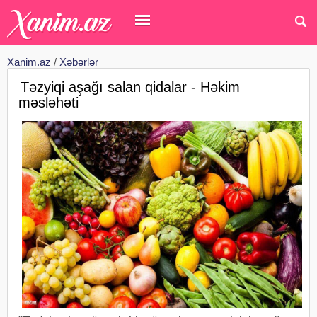
Xanim.az
/
Xəbərlər
Təzyiqi aşağı salan qidalar - Həkim
məsləhəti