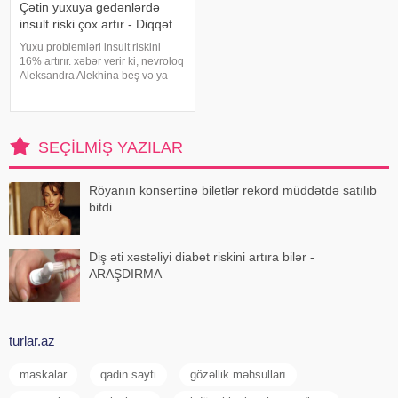
Çətin yuxuya gedənlərdə
insult riski çox artır - Diqqət
Yuxu problemləri insult riskini
16% artırır. xəbər verir ki, nevroloq
Aleksandra Alekhina beş və ya
daha çox yuxu pozğunluğu
simptomundan əziyyət çəkən
insanlarda insult riskinin ikiqat
artdığını deyib. İnsult ciddi və
SEÇILMIŞ YAZILAR
həyat
Röyanın konsertinə biletlər rekord müddətdə satılıb
bitdi
Diş əti xəstəliyi diabet riskini artıra bilər -
ARAŞDIRMA
turlar.az
maskalar
qadin sayti
gözəllik məhsulları