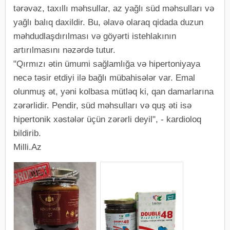
tərəvəz, taxıllı məhsullar, az yağlı süd məhsulları və
yağlı balıq daxildir. Bu, əlavə olaraq qidada duzun
məhdudlaşdırılması və göyərti istehlakının
artırılmasını nəzərdə tutur.
"Qırmızı ətin ümumi sağlamlığa və hipertoniyaya
necə təsir etdiyi ilə bağlı mübahisələr var. Emal
olunmuş ət, yəni kolbasa mütləq ki, qan damarlarına
zərərlidir. Pendir, süd məhsulları və quş əti isə
hipertonik xəstələr üçün zərərli deyil", - kardioloq
bildirib.
Milli.Az