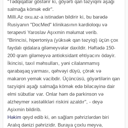
"Tədqiqatlar göstərir ki, göyərti qan təzyiqini aşağı
salmağa kömək edir".
Milli.Az oxu.az-a istinadən bildirir ki, bu barədə
Rusiyanın "DocMed" klinikasının kardioloqu və
terapevti Yaroslav Aşıxmin məlumat verib.
"Birincisi, hipertoniya (yüksək qan təzyiqi) üçün çox
faydalı qidalara giləmeyvələr daxildir. Həftədə 150-
200 qram giləmeyvə antioksidant ehtiyacını ödəyir.
İkincisi, taxıl məhsulları, yəni cilalanmamış
qarabaşaq yarması, qəhvəyi düyü, çörək və
makaron yemək vacibdir. Üçüncüsü, göyərtilərin qan
təzyiqini aşağı salmağa kömək edə biləcəyinə dair
elmi sübutlar var. Onlar həm də parkinson və
alzheymer xəstəlikləri riskini azaldır", - deyə
Aşixmin bildirib.
Həkim
qeyd edib ki, ən sağlam pəhrizlərdən biri
Aralıq dənizi pəhrizidir. Buraya çoxlu meyvə,