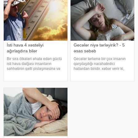
Elmi Cərrahiyy
İsti hava 4 xəstəliyi
Gecələr niyə tərləyirik? - 5
ağırlaşdıra bilər
əsas səbəb
Bir sıra ölkələri əhatə edən güclü
Gecələr tərləmə bir çox insanın
isti hava dalğası insanların
qarşılaşdığı narahatedici
səhhətinin qəfil pisləşməsinə və
hallardan biridir. xəbər verir ki,
bəzi xəstəliklərin ağırlaşmasına
mütəxəssislər bildirirlər ki, bu
səbəb ola bilər. Yüksək
vəziyyət bəzən sadə səbəblərlə
temperatur yalnız susuzlaşma və
əlaqəli olsa da, bəzi hallarda
günvurma riski yaratmır. xarici
sağlamlıq problemlərinin əlamət
mediay