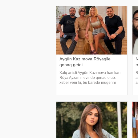
cəhdi ilə bağlı cinayət tərkibli olduğ
a
h
Aygün Kazımova Röyagilə
N
qonaq getdi
m
Xalq artisti Aygün Kazımova həmkarı
R
Röya Ayxanın evində qonaq olub.
a
xəbər verir ki, bu barədə müğənni
a
Kazım Can instaqram hesabında
n
paylaşım edib. Görüntülər qısa
i
müddətdə izləyicilərin marağına
m
səbəb olub
m