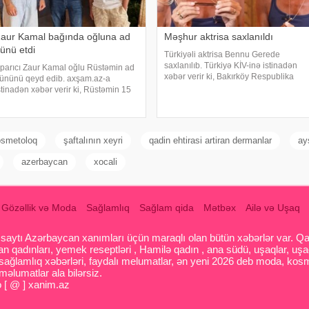
aur Kamal bağında oğluna ad
Məşhur aktrisa saxlanıldı
ünü etdi
Türkiyəli aktrisa Bennu Gerede
saxlanılıb. Türkiyə KİV-inə istinadən
parıcı Zaur Kamal oğlu Rüstəmin ad
xəbər verir ki, Bakırköy Respublika
ününü qeyd edib. axşam.az-a
Baş Prokurorluğu aktrisanın qatıldığı
stinadən xəbər verir ki, Rüstəmin 15
televiziya proqramında səsləndirdiyi
aşı tamam olub. Aparıcı övladının
fikirlərlə bağlı "ədəbsizlik" ittiham
zəl gününü əvvəlcə ailəsi ilə bağ
vində qeyd edib. Daha sonra isə
aur ailəsi il
osmetoloq
şaftalının xeyri
qadin ehtirasi artiran dermanlar
ay
azerbaycan
xocali
Gözəllik və Moda
Sağlamlıq
Sağlam qida
Mətbəx
Ailə və Uşaq
aytı Azərbaycan xanımları üçün maraqlı olan bütün xəbərlər var. Qadin
 qadınları, yemek reseptləri , Hamilə qadın , ana südü, uşaqlar, uşa
 sağlamlıq xəbərləri, faydalı melumatlar, ən yeni 2026 deb moda, kosm
əlumatlar ala bilərsiz.
o [ @ ] xanim.az