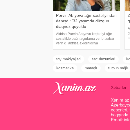
Pərvin Abıyeva ağır xəstəliyindən
Z
danışdı: '32 yaşımda düzgün
g
diaqnoz qoyuldu
A
g
Aktrisa Pərvin Abıyeva keçirdiyi ağır
i
xəstəliklə bağlı açıqlama verib. xəbər
y
verir ki, aktrisa axlorhidriya
ö
xəstəliyindən əziyyət çəkdiyini və
e
uzun illər düzgün diaqnoz qoyula
Z
bilmədiyini bildirib. "Bu əməliyyat
toy makiyajlari
sac duzumleri
k
Azərbaycand
kosmetika
maraqlı
turpun nağlı
Xəbərlər
Xanım.az s
Azərbaycan
xeberleri,
haqqında m
Email: inf