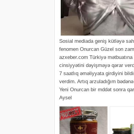
Sosial mediada geniş kütləyə sahi
fenomen Onurcan Güzel son zamanl
azxeber.com Türkiyə mətbuatına i
cinsiyyətini dəyişməyə qərar verdi
7 saatlıq əməliyyata girdiyini bi
verdim. Artıq arzuladığım bədənə
Yeni Onurcan bir mddət sonra qarş
Aysel