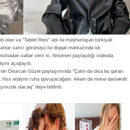
b olan və "Tablet Reis" adı ilə məşhurlaşan türkiyəli
ar xarici görünüşü ilə diqqət mərkəzində idi.
stinadən xəbər verir ki, fenomen paylaşdığı videoda
yini açıqlayıb.
ldirən Onurcan Güzel paylaşımında "Çətin də olsa bu qərarı
, hiss etdiyim ruha qovuşacağam. Ailəm də mənə dəstəkdir.
ınızda olacaq" deyə bildirib.