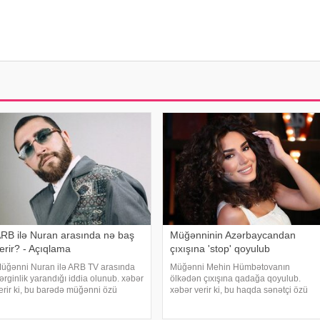
RB ilə Nuran arasında nə baş
Müğənninin Azərbaycandan
erir? - Açıqlama
çıxışına 'stop' qoyulub
üğənni Nuran ilə ARB TV arasında
Müğənni Mehin Hümbətovanın
ərginlik yarandığı iddia olunub. xəbər
ölkədən çıxışına qadağa qoyulub.
erir ki, bu barədə müğənni özü
xəbər verir ki, bu haqda sənətçi özü
əlumat verilib. Məlumata görə, buna
məlumat yayıb. O bildirib ki, yay
əbəb müğənninin öncədən lentə
tətilinə də heç yerə gedə bilmir:. "2