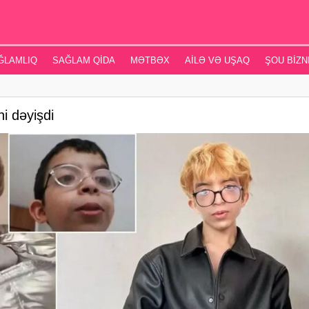
ĞLAMLIQ
SAĞLAM QIDA
MƏTBƏX
AILƏ VƏ UŞAQ
ŞOU BIZN
ni dəyişdi