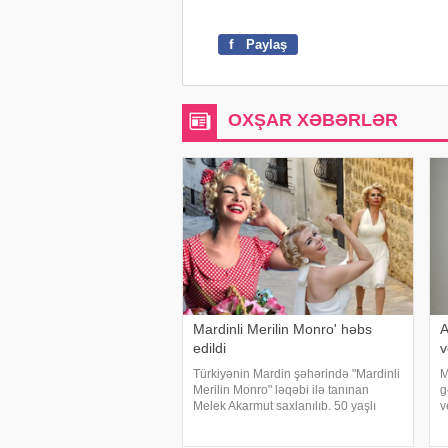
f
Paylaş
OXŞAR XƏBƏRLƏR
Mardinli Merilin Monro' həbs
A
edildi
v
Türkiyənin Mardin şəhərində "Mardinli
M
Merilin Monro" ləqəbi ilə tanınan
g
Melek Akarmut saxlanılıb. 50 yaşlı
v
Melek Akarmutun sosial media
m
hesabında 15 iyul 2016-cı il çevriliş
s