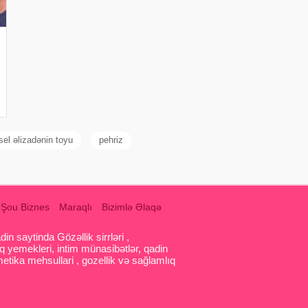
sel əlizadənin toyu
pehriz
Şou Biznes
Maraqlı
Bizimlə Əlaqə
 saytinda Gözəllik sirrləri ,
q yemekleri, intim münasibətlər, qadin
etika mehsullari , gozellik və sağlamlıq