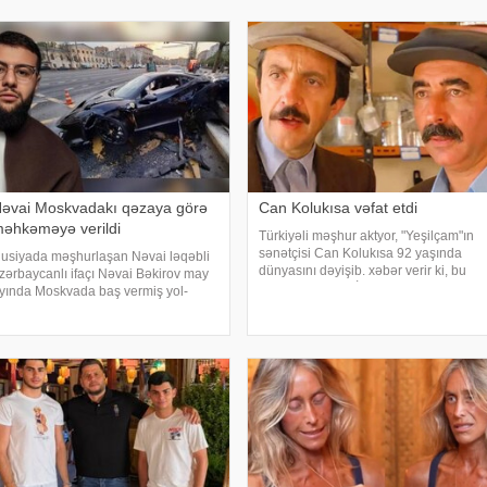
lınmış görüntü və açıqlamalarının
aydır ölkədən çıxa bilmirəm. "Stop"u
eç bir rəsm
əvai Moskvadakı qəzaya görə
Can Kolukısa vəfat etdi
əhkəməyə verildi
Türkiyəli məşhur aktyor, "Yeşilçam"ın
sənətçisi Can Kolukısa 92 yaşında
usiyada məşhurlaşan Nəvai ləqəbli
dünyasını dəyişib. xəbər verir ki, bu
zərbaycanlı ifaçı Nəvai Bəkirov may
haqda Türkiyə KİV məlumat yayıb.
yında Moskvada baş vermiş yol-
Aktyor "Kapıcılar Kralı", "Züğürt Ağa",
əqliyyat hadisəsindən sonra şəhər
"Selamsı
nfrastrukturuna vurulan zərərə görə
əhkəməyə verilib. Bu barədə TASS
əlumat yayıb