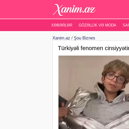
XƏBƏRLƏR
GÖZƏLLIK VƏ MODA
SA
Xanim.az
/
Şou Biznes
Türkiyəli fenomen cinsiyyəti