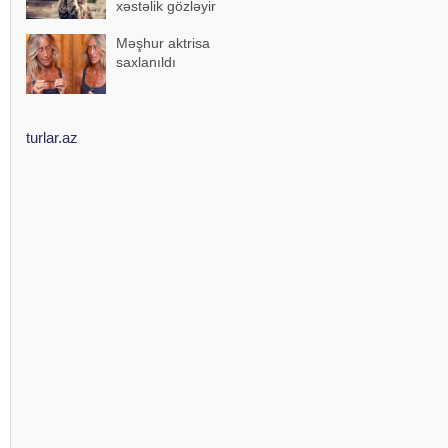
xəstəlik gözləyir
Məşhur aktrisa
saxlanıldı
turlar.az