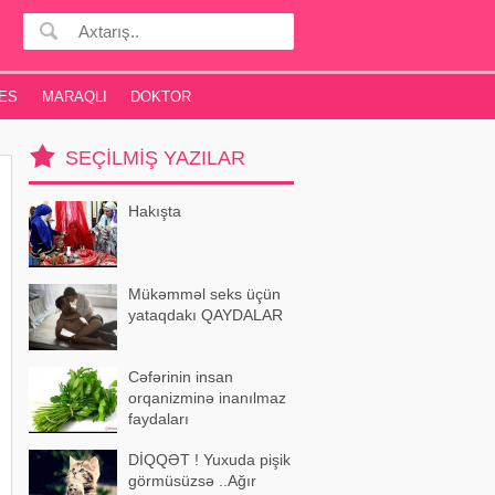
ES
MARAQLI
DOKTOR
SEÇILMIŞ YAZILAR
Hakışta
Mükəmməl seks üçün
yataqdakı QAYDALAR
Cəfərinin insan
orqanizminə inanılmaz
faydaları
DİQQƏT ! Yuxuda pişik
görmüsüzsə ..Ağır